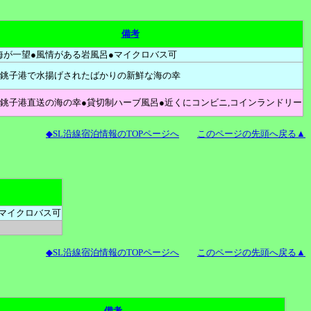
備考
海が一望●風情がある岩風呂●マイクロバス可
●銚子港で水揚げされたばかりの新鮮な海の幸
●銚子港直送の海の幸●貸切制ハーブ風呂●近くにコンビニ,コインランドリー
◆SL沿線宿泊情報のTOPページへ
このページの先頭へ戻る▲
マイクロバス可
◆SL沿線宿泊情報のTOPページへ
このページの先頭へ戻る▲
備考