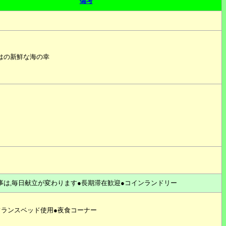
備考
はの新鮮な海の幸
事は,毎日献立が変わります●長期滞在歓迎●コインランドリー
フランスベッド使用●夜食コーナー