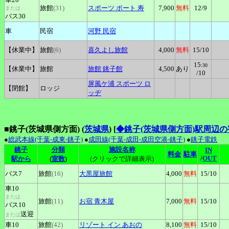
旅館
(31)
スポーツ
ポート 寿
7,900
無料
12
/9
または
バス30
車
民宿
河野
民宿
【休業中】
旅館
(6)
喜久よし旅館
4,000
無料
15
/10
15
:30
【休業中】
旅館
旅館
銚子館
4,500
あり
/10
屏風ケ浦
スポーツ ロ
【閉館】
ロッジ
ッヂ
■銚子(茨城県側方面) (
茨城県
)
[
◆銚子(茨城県側方面)駅周辺
●
総武本線(千葉-成東-銚子)
●
成田線(千葉-成田-成田空港-銚子)
●
銚子電鉄
銚子
分類
施設名称
IN
料金
駐車
/
OUT
駅から
(
室数
)
(クリックで詳細表示)
バス7
旅館
(16)
大黒屋旅館
4,000
無料
15
/10
車10
または
旅館
(11)
お宿
青木屋
7,000
無料
15
/10
バス10
送迎
または
車10
旅館
(42)
リゾート
イン あおの
8,100
無料
15
/10