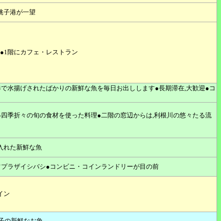
銚子港が一望
OK●1階にカフェ・レストラン
港で水揚げされたばかりの新鮮な魚を毎日お出しします●長期滞在,大歓迎●コ
●四季折々の旬の食材を使った料理●二階の窓辺からは,利根川の悠々たる流
入れた新鮮な魚
ツプラザイシバシ●コンビニ・コインランドリーが目の前
イン
銚子の新鮮なお魚