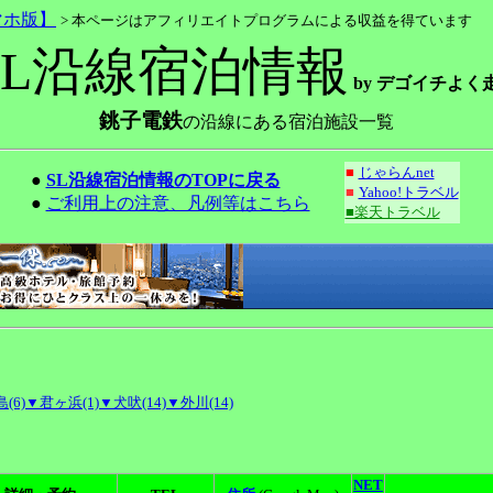
マホ版】
> 本ページはアフィリエイトプログラムによる収益を得ています
SL沿線宿泊情報
by デゴイチよく
銚子電鉄
の沿線にある宿泊施設一覧
■
じゃらんnet
●
SL沿線宿泊情報のTOPに戻る
■
Yahoo!トラベル
●
ご利用上の注意、凡例等はこちら
■楽天トラベル
(6)
▼君ヶ浜(1)
▼犬吠(14)
▼外川(14)
NET