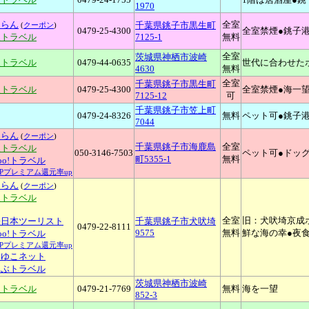
1970
ゃらん
全室
千葉県銚子市黒生町
(
クーポン
)
0479-25-4300
全室禁煙●銚子
天トラベル
7125-1
無料
全室
茨城県神栖市波崎
天トラベル
0479-44-0635
世代に合わせた
4630
無料
全室
千葉県銚子市黒生町
天トラベル
0479-25-4300
全室禁煙●海一
7125-12
可
千葉県銚子市笠上町
0479-24-8326
無料
ペット可●銚子
7044
ゃらん
(
クーポン
)
千葉県銚子市海鹿島
全室
天トラベル
050-3146-7503
ペット可●ドッ
町5355-1
無料
hoo!トラベル
YPプレミアム還元率up
ゃらん
(
クーポン
)
天トラベル
全室
旧：犬吠埼京成
畿日本ツーリスト
千葉県銚子市犬吠埼
0479-22-8111
9575
無料
鮮な海の幸●夜
hoo!トラベル
YPプレミアム還元率up
こゆこネット
るぶトラベル
茨城県神栖市波崎
天トラベル
0479-21-7769
無料
海を一望
852-3