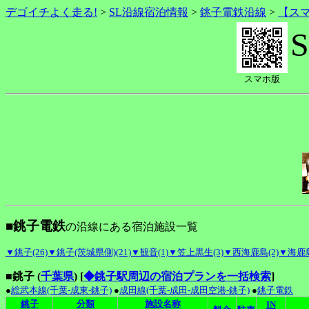
デゴイチよく走る!
>
SL沿線宿泊情報
>
銚子電鉄沿線
>
【ス
スマホ版
■銚子電鉄
の沿線にある宿泊施設一覧
▼銚子(26)
▼銚子(茨城県側)(21)
▼観音(1)
▼笠上黒生(3)
▼西海鹿島(2)
▼海鹿島
■銚子 (
千葉県
)
[
◆銚子駅周辺の宿泊プランを一括検索
]
●
総武本線(千葉-成東-銚子)
●
成田線(千葉-成田-成田空港-銚子)
●
銚子電鉄
銚子
分類
施設名称
IN