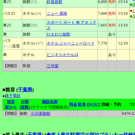
車25
旅館
(12)
鈴嘉旅館
6,000
無料
15
/10
■
■
バス25
ホテル
(24)
ニュー
鹿南
7,000
無料
15
/10
■
スポーツ
ポート 寿 アネック
車25
旅館
(20)
7,665
無料
15
/10
ス
車
旅館
ひまわり旅館
あり
バス
ホテル
(107)
ホテル
ジャーニィーロード
7,776
12
/10
送迎
または
車
ホテル
ビジネスホテル24
あり
【閉館】
民宿
三河屋
■観音 (
千葉県
)
●
銚子電鉄
観音
分類
施設名称
料金
駐車
IN
/
OUT
詳細・予約
T
駅から
(
室数
)
(クリックで詳細表示)
【閉館】
旅館
小川湯旅館
0479-2
■笠上黒生 (
千葉県
)
[
◆笠上黒生駅周辺の宿泊プランを一括検