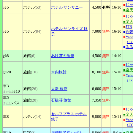
■
じ
歩5
ホテル
(53)
ホテル
サンサニー
4,500
有料
16
/10
■楽
■
じ
■楽
■
JTB
ホテル
サンライズ 銚
歩5
ホテル
(84)
7,000
無料
16
/10
■
近
子
■
Ya
↑L
■
る
歩8
旅館
(6)
あけぼの旅館
4,500
無料
14
/10
■
じ
■楽
歩20
旅館
(10)
木内旅館
8,100
無料
15
/10
■
Ya
↑L
車3
旅館
(26)
大新
旅館
6,600
無料
15
/10
歩10
または
車5
旅館
(20)
石橋荘
旅館
7,350
無料
バス
または
■
じ
セルフプラス
ホテル
■楽
車8
ホテル
(14)
9,800
無料
15
/11
銚子
■
Ya
↑L
車10
民宿
(2)
居酒屋民宿
いずみ
5,500
無料
15
/9
■楽