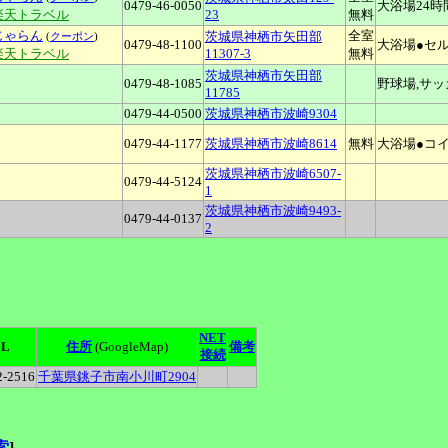
0479-46-0050
大浴場24時
楽天トラベル
23
無料
じゃらん
全室
茨城県神栖市矢田部
(
クーポン
)
0479-48-1100
大浴場●セ
楽天トラベル
11307-3
無料
茨城県神栖市矢田部
0479-48-1085
野球場,サ
11785
0479-44-0500
茨城県神栖市波崎9304
0479-44-1177
茨城県神栖市波崎8614
無料
大浴場●コ
茨城県神栖市波崎6507-
0479-44-5124
1
茨城県神栖市波崎9493-
0479-44-0137
2
NET
EL
住所
(GoogleMap)
備考
接続
2-2516
千葉県銚子市南小川町2904
索
]