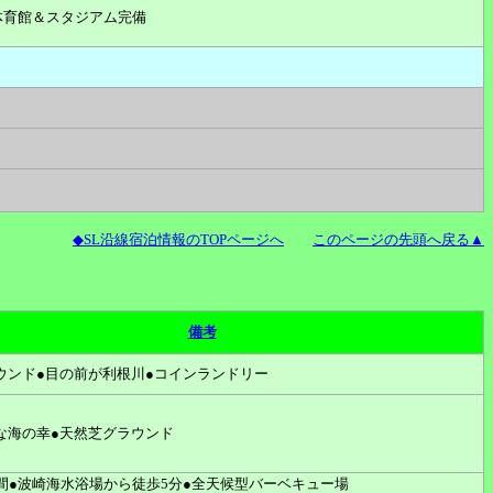
体育館＆スタジアム完備
◆SL沿線宿泊情報のTOPページへ
このページの先頭へ戻る▲
備考
ウンド●目の前が利根川●コインランドリー
な海の幸●天然芝グラウンド
時間●波崎海水浴場から徒歩5分●全天候型バーベキュー場