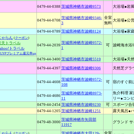
0479-44-0388
茨城県神栖市波崎9573
大浴場●岩
全室
茨城県神栖市波崎9346-
0479-44-0708
大浴場●公
3
無料
0479-44-0789
茨城県神栖市波崎8124
大浴場●家
じゃらん
(
クーポン
)
茨城県神栖市波崎9572-
楽天トラベル
0479-44-2039
可
波崎海水浴
1
Yahoo!トラベル
↑LYPプレミアム還元率up
0479-44-3400
茨城県神栖市波崎5519
大浴場●天
0479-44-4397
茨城県神栖市波崎9306
天然芝グラ
茨城県神栖市波崎9572-
0479-44-4608
可
宿のすぐ前
108
魚介料理 
茨城県神栖市波崎8973-
0479-44-4686
11
リー●コン
0479-44-2454
茨城県神栖市波崎9230
可
スポーツ合
0479-44-1205
茨城県神栖市波崎1251
露天風呂●バ
茨城県神栖市矢田部
0479-48-3000
グランド サ
11917
じゃらん
全室
茨城県神栖市太田129-
(
クーポン
)