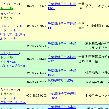
ゃらん
全室
千葉県銚子市三軒町
(
クーポン
)
0479-23-3322
展望デッキから
天トラベル
19-10
可
ゃらん
(
クーポン
)
天トラベル
全室
千葉県銚子市三軒町
0479-25-7070
IN24時以降も
畿日本ツーリスト
14-1
無料
hoo!トラベル
YPプレミアム還元率up
るぶトラベル
利根川沿●銚子
千葉県銚子市中央町
0479-22-0703
5-1
インランドリー
ゃらん
(
クーポン
)
全室
割烹居酒屋旅館
千葉県銚子市本城町
天トラベル
0479-22-0649
2-37
無料
れを一望
hoo!トラベル
YPプレミアム還元率up
千葉県銚子市中央町
0479-22-4190
銚子漁港より仕
10-27
茨城県神栖市波崎
0479-44-2162
大浴場●スポー
6510
ゃらん
(
クーポン
)
千葉県銚子市松岸町
天トラベル
050-8895-0263
セルフチェック
4-1853
hoo!トラベル
YPプレミアム還元率up
千葉県銚子市橋本町
天トラベル
0479-24-1755
1階は居酒屋●