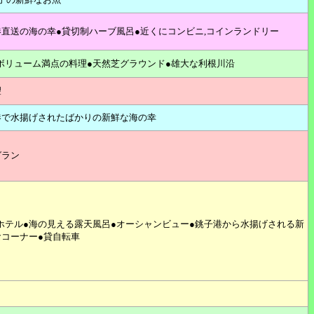
港直送の海の幸●貸切制ハーブ風呂●近くにコンビニ,コインランドリー
ボリューム満点の料理●天然芝グラウンド●雄大な利根川沿
望
港で水揚げされたばかりの新鮮な海の幸
グラン
ホテル●海の見える露天風呂●オーシャンビュー●銚子港から水揚げされる新
食コーナー●貸自転車