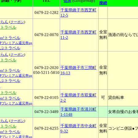
詳細・予約
TEL
住所
(GoogleMap)
接続
千葉県銚子市西芝町
0479-22-1282
12-5
ゃらん
(
クーポン
)
天トラベル
全室
千葉県銚子市西芝町
0479-22-0070
漁港の街ならで
11-2
無料
hoo!トラベル
YPプレミアム還元率up
るぶトラベル
ゃらん
(
クーポン
)
天トラベル
全室
0479-22-2020
千葉県銚子市三間町
hoo!トラベル
050-5211-5810
16-13
無料
YPプレミアム還元率up
るぶトラベル
休
天トラベル
千葉県銚子市双葉町
0479-22-0105
可
貸自転車
hoo!トラベル
2-2
YPプレミアム還元率up
千葉県銚子市清川町
0479-22-3489
女将自慢のお食
1-1148
ゃらん
(
クーポン
)
全室
千葉県銚子市中央町
天トラベル
0479-22-6255
コンビニ併設●
9-32
無料
hoo!トラベル
YPプレミアム還元率up