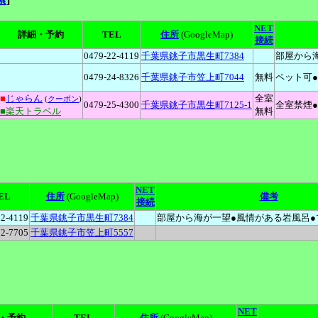
NET
詳細・予約
TEL
住所
(GoogleMap)
接続
0479-22-4119
千葉県銚子市黒生町7384
部屋から
0479-24-8326
千葉県銚子市笠上町7044
無料
ペット可
■
じゃらん
全室
(
クーポン
)
0479-25-4300
千葉県銚子市黒生町7125-1
全室禁煙
■楽天トラベル
無料
NET
EL
住所
(GoogleMap)
備考
接続
22-4119
千葉県銚子市黒生町7384
部屋から海が一望●風情がある岩風呂●
22-7705
千葉県銚子市笠上町5557
NET
・予約
TEL
住所
(GoogleMap)