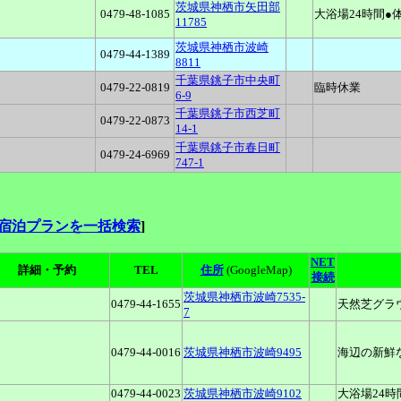
茨城県神栖市矢田部
0479-48-1085
大浴場24時間●
11785
茨城県神栖市波崎
0479-44-1389
8811
千葉県銚子市中央町
0479-22-0819
臨時休業
6-9
千葉県銚子市西芝町
0479-22-0873
14-1
千葉県銚子市春日町
0479-24-6969
747-1
の宿泊プランを一括検索
]
NET
詳細・予約
TEL
住所
(GoogleMap)
接続
茨城県神栖市波崎7535-
0479-44-1655
天然芝グラ
7
0479-44-0016
茨城県神栖市波崎9495
海辺の新鮮
0479-44-0023
茨城県神栖市波崎9102
大浴場24