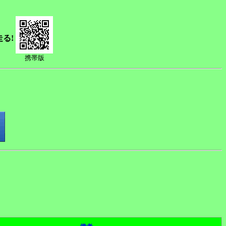
走る!
携帯版