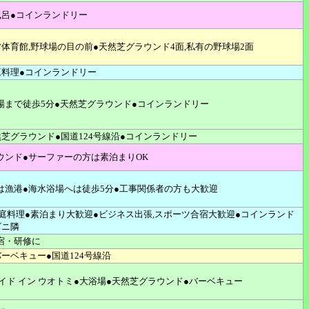
風呂●コインランドリー
営体育館,野球場の目の前●天然芝グラウンド4面,私有の野球場2面
庭料理●コインランドリー
場まで徒歩5分●天然芝グラウンド●コインランドリー
然芝グラウンド●国道124号線沿●コインランドリー
ウンド●サーファーの方は素泊まりOK
は漁港●海水浴場へは徒歩5分●工事関係者の方も大歓迎
家庭料理●素泊まり大歓迎●ビジネス出張,スポーツ合宿大歓迎●コインランド
ビニ隣
宿・研修に
ーベキュー●国道124号線沿
イド イン ウオトミ●大浴場●天然芝グラウンド●バーベキュー