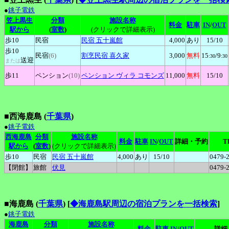
●
銚子電鉄
笠上黒生
分類
施設名称
料金
駐車
IN
/
OUT
駅から
(
室数
)
(クリックで詳細表示)
歩10
民宿
民宿
五十嵐館
4,000
あり
15
/10
歩10
民宿
(6)
割烹民宿
喜久家
3,000
無料
15
/9
:30
:30
送迎
または
歩11
ペンション
(10)
ペンション
ヴィラ コモンズ
11,000
無料
15
/10
■西海鹿島 (
千葉県
)
●
銚子電鉄
西海鹿島
分類
施設名称
料金
駐車
IN
/
OUT
詳細・予約
T
駅から
(
室数
)
(クリックで詳細表示)
歩10
民宿
民宿
五十嵐館
4,000
あり
15
/10
0479-
【閉館】
旅館
伏見
0479-
■海鹿島 (
千葉県
)
[
◆海鹿島駅周辺の宿泊プランを一括検索
]
●
銚子電鉄
海鹿島
分類
施設名称
料金
駐車
IN
/
OUT
詳細