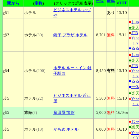
料金
駐車
/
OUT
駅から
(
室数
)
(クリックで詳細表示)
ビジネスホテル
いづ
歩1
ホテル
あり
15
/10
や
■
じ
■楽
■
JTB
歩2
ホテル
(30)
銚子
プラザ ホテル
8,701
無料
15
/11
■
Ya
↑L
■
る
■
じ
■楽
■
JTB
ホテル
ルートイン 銚
歩4
ホテル
(200)
8,450
有料
15
/10
■
Ya
子駅西
↑L
■
る
■
一
■楽
ビジネスホテル
近江
歩5
ホテル
(22)
5,500
無料
15
/10
■
Ya
屋
↑L
歩5
旅館
(7)
藤田屋
旅館
5,000
無料
16
/9
:30
■
じ
■楽
歩5
ホテル
(13)
かもめ
ホテル
6,000
無料
16
/10
■
Ya
↑L