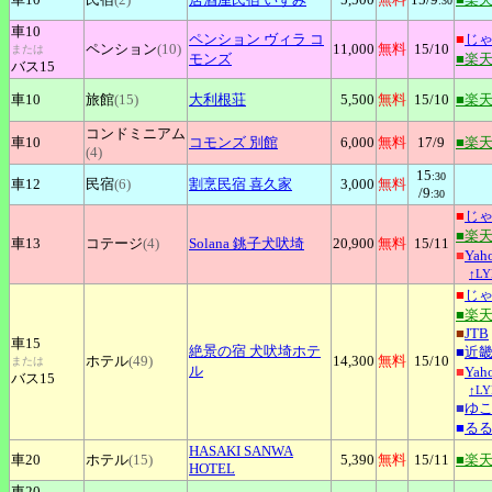
:30
車10
ペンション
ヴィラ コ
■
じ
ペンション
(10)
11,000
無料
15
/10
または
モンズ
■楽
バス15
車10
旅館
(15)
大利根荘
5,500
無料
15
/10
■楽
コンドミニアム
車10
コモンズ
別館
6,000
無料
17
/9
■楽
(4)
15
:30
車12
民宿
(6)
割烹民宿
喜久家
3,000
無料
/9
:30
■
じ
■楽
車13
コテージ
(4)
Solana
銚子犬吠埼
20,900
無料
15
/11
■
Ya
↑L
■
じ
■楽
■
JTB
車15
絶景の宿
犬吠埼ホテ
■
近
ホテル
(49)
14,300
無料
15
/10
または
ル
■
Ya
バス15
↑L
■
ゆ
■
る
HASAKI
SANWA
車20
ホテル
(15)
5,390
無料
15
/11
■楽
HOTEL
車20