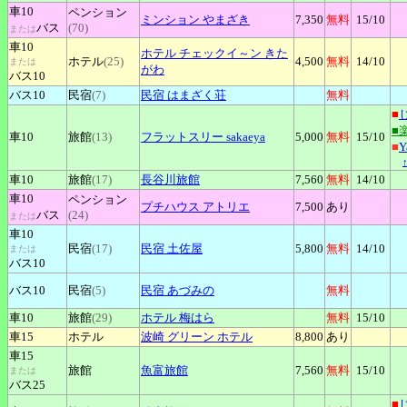
車10
ペンション
ミンション
やまざき
7,350
無料
15
/10
バス
(70)
または
車10
ホテル
チェックイ～ン きた
ホテル
(25)
4,500
無料
14
/10
または
がわ
バス10
バス10
民宿
(7)
民宿
はまざく荘
無料
■
■
車10
旅館
(13)
フラットスリー
sakaeya
5,000
無料
15
/10
■
車10
旅館
(17)
長谷川旅館
7,560
無料
14
/10
車10
ペンション
プチハウス
アトリエ
7,500
あり
バス
(24)
または
車10
民宿
(17)
民宿
土佐屋
5,800
無料
14
/10
または
バス10
バス10
民宿
(5)
民宿
あづみの
無料
車10
旅館
(29)
ホテル
梅はら
無料
15
/10
車15
ホテル
波崎
グリーン ホテル
8,800
あり
車15
旅館
魚富旅館
7,560
無料
15
/10
または
バス25
■