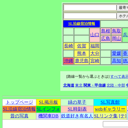
SL沿線宿泊情報
島根
鳥取
山口
兵
広島
岡山
長崎
佐賀
福岡
熊本
大分
愛媛
香
沖縄
鹿児島
宮崎
高知
徳
[路線一覧から選ぶときは]
すべて表
北海道
東北
関東・甲信越
北陸・中部
トップページ
SL掲示板
緑の草子
SL写真館
SL沿線宿泊情報
SLインフォ
SL時刻表
webギャラリー
昔の写真
機関車DB
鉄道好き有名人
SLリンク集
[テ]