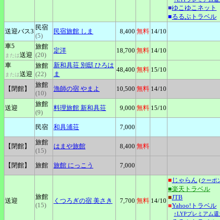
■
ゆこゆこネット
■
るるぶトラベル
民宿
送迎バス3
民宿旅館
しま
8,400
無料
14
/10
(5)
車5
旅館
定洋
18,700
無料
14
/10
送迎
(20)
または
車
新和具荘
別邸 ひろは
旅館
48,400
無料
15
/10
送迎
(22)
ま
または
旅館
【閉館】
漁師の宿
やまよ
10,500
無料
14
/10
(10)
旅館
送迎
料理旅館
新和具荘
9,000
無料
15
/10
(9)
民宿
和具浦荘
7,000
旅館
【閉館】
はまや旅館
8,400
無料
(15)
【閉館】
旅館
旅館
にっこう
7,000
■
じゃらん
(
クーポ
■楽天トラベル
旅館
■
JTB
送迎
くつろぎの宿
美さき
7,700
無料
14
/10
(15)
■
Yahoo!トラベル
↑LYPプレミアム還