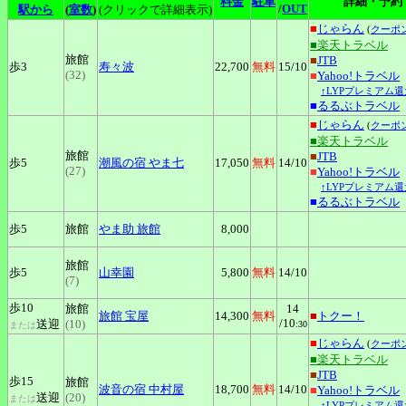
料金
駐車
詳細・予約
/
OUT
駅から
(
室数
)
(クリックで詳細表示)
■
じゃらん
(
クーポ
■楽天トラベル
旅館
■
JTB
歩3
寿々波
22,700
無料
15
/10
(32)
■
Yahoo!トラベル
↑LYPプレミアム還
■
るるぶトラベル
■
じゃらん
(
クーポ
■楽天トラベル
旅館
■
JTB
歩5
潮風の宿
やま七
17,050
無料
14
/10
(27)
■
Yahoo!トラベル
↑LYPプレミアム還
■
るるぶトラベル
歩5
旅館
やま助
旅館
8,000
旅館
歩5
山幸園
5,800
無料
14
/10
(7)
歩10
旅館
14
旅館
宝屋
14,300
無料
■
トクー！
/10
送迎
(10)
:30
または
■
じゃらん
(
クーポ
■楽天トラベル
■
JTB
歩15
旅館
波音の宿
中村屋
18,700
無料
14
/10
■
Yahoo!トラベル
送迎
(20)
または
↑LYPプレミアム還