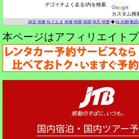
デゴイチよく走る!内を検索
カスタム検
JR北
JR東
SLぐんま
JR海
JR西
JR四
JR九
JR貨
◆
SL大樹(東武)
本ページはアフィリエイトプ