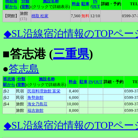
桃取港
分類
施設名称
IN
料金
駐車
詳細・予約
TE
/
OUT
駅から
(
室数
)
(クリックで詳細表示)
旅館
【閉館】
桃取
松家
7,560
無料
12
/10
0599-37-
(15)
◆SL沿線宿泊情報のTOPペー
■答志港 (
三重県
)
●
答志島
答志港
分類
施設名称
料金
駐車
IN
/
OUT
詳細・予約
TE
駅から
(
室数
)
(クリックで詳細表示)
歩2
民宿
民宿料理旅館
富栄
8,400
0599-3
歩2
民宿
角勢旅館
6,000
0599-3
歩4
旅館
海女乃島荘
10,000
0599-3
旅館
福吉旅館
8,000
0599-3
◆SL沿線宿泊情報のTOPペー