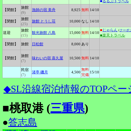
■
るるぶトラベル
旅館
【閉館】
漁師の宿
美舟
8,925
無料
14
/10
(9)
旅館
【閉館】
旅館
とうし荘
10,000
なし
14
/10
(25)
■
じゃらん
旅館
(
クーポ
送迎
観光旅館
八島
15,000
無料
14
/10
(15)
■楽天トラベル
【閉館】
旅館
日松館
8,000
あり
旅館
【閉館】
味わいの宿
喜久屋
10,500
無料
14
/10
(7)
無料
民宿
渚亭
磯月
4,500
15
/10
(7)
完備
◆SL沿線宿泊情報のTOPペー
■桃取港 (
三重県
)
●
答志島