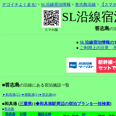
デゴイチよく走る!
>
SL沿線宿泊情報
>
答志島沿線
>
【スマ
SL沿線
答志島
の
スマホ版
●
SL沿線宿泊情報の
●
ご利用上の注意、
■答志島
の沿線にある宿泊施設一覧
▼和具港(21)
▼桃取港(1)
▼答志港(4)
■和具港 (
三重県
)
[
◆和具港駅周辺の宿泊プランを一括検索
]
●
答志島
和具港
分類
施設名称
IN