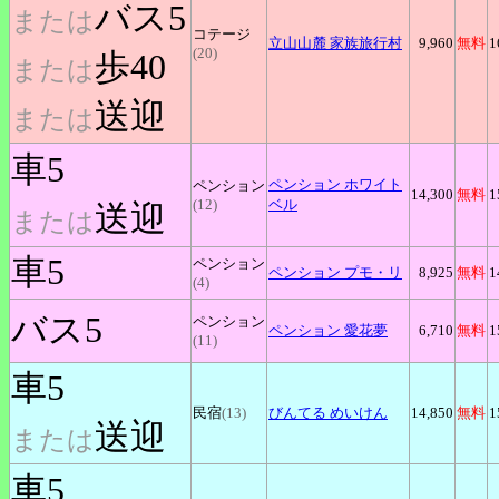
バス5
または
コテージ
立山山麓
家族旅行村
9,960
無料
1
(20)
歩40
または
送迎
または
車5
ペンション
ホワイト
ペンション
14,300
無料
1
(12)
ベル
送迎
または
車5
ペンション
ペンション
プモ
・リ
8,925
無料
1
(4)
バス5
ペンション
ペンション
愛花夢
6,710
無料
1
(11)
車5
民宿
(13)
びんてる
めいけん
14,850
無料
1
送迎
または
車5