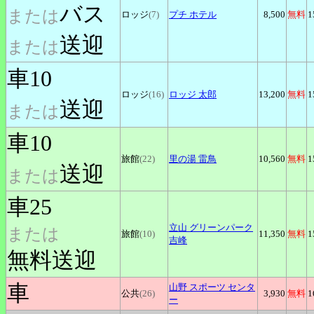
バス
または
ロッジ
(7)
プチ
ホテル
8,500
無料
1
送迎
または
車10
ロッジ
(16)
ロッジ
太郎
13,200
無料
1
送迎
または
車10
旅館
(22)
里の湯
雷鳥
10,560
無料
1
送迎
または
車25
立山
グリーンパーク
または
旅館
(10)
11,350
無料
1
吉峰
無料送迎
車
山野
スポーツ センタ
公共
(26)
3,930
無料
1
ー