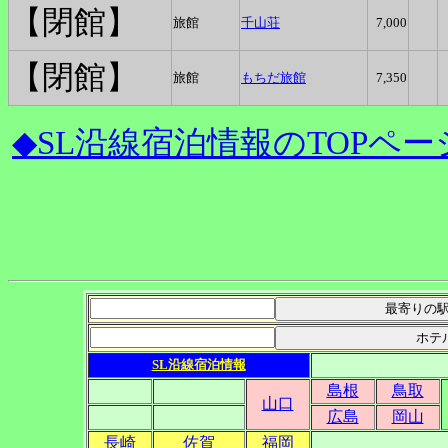
【閉館】
旅館
千山荘
7,000
【閉館】
旅館
もちだ旅館
7,350
◆SL沿線宿泊情報のTOPペー
SL沿線宿泊情報
島根
鳥取
山口
広島
岡山
長崎
佐賀
福岡