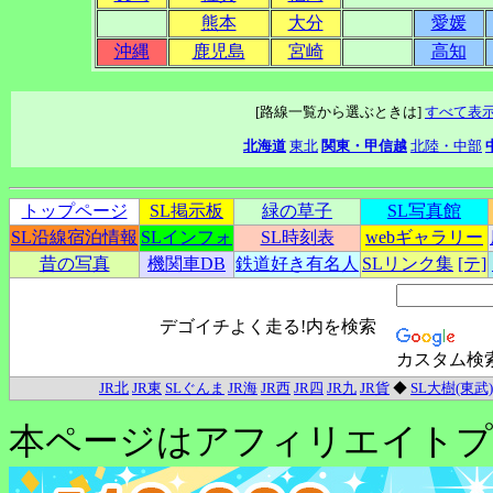
熊本
大分
愛媛
沖縄
鹿児島
宮崎
高知
[路線一覧から選ぶときは]
すべて表
北海道
東北
関東・甲信越
北陸・中部
トップページ
SL掲示板
緑の草子
SL写真館
SL沿線宿泊情報
SLインフォ
SL時刻表
webギャラリー
昔の写真
機関車DB
鉄道好き有名人
SLリンク集
[テ]
デゴイチよく走る!内を検索
カスタム検
JR北
JR東
SLぐんま
JR海
JR西
JR四
JR九
JR貨
◆
SL大樹(東武)
本ページはアフィリエイトプ