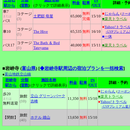
五百石
分類
施設名称
IN
料金
駐車
詳細・予
/
OUT
駅から
(
室数
)
(クリックで詳細表示)
車7
無料
■
じゃらん
コテージ
(
クー
土肥邸
母屋
65,000
15
/10
または
(3)
完備
■楽天トラベル
バス
■
Yahoo!トラベ
コテージ
車10
The
Hive
65,535
無料
16
/10
↑LYPプレミアム
(1)
■
一休
コテージ
The
Bath ＆ Bed
バス17
40,000
無料
15
/11
■楽天トラベル
(1)
Tateyama
■岩峅寺 (
富山県
)
[
◆岩峅寺駅周辺の宿泊プランを一括検索
]
●
富山地鉄立山線
岩峅寺
分類
施設名称
IN
料金
駐車
詳細・予約
/
OUT
駅から
(
室数
)
(クリックで詳細表示)
■
じゃらん
(
クーポ
歩20
立山
グリーンパーク
旅館
■楽天トラベル
11,350
無料
15
/10
または
(10)
吉峰
■
Yahoo!トラベル
無料送迎
↑LYPプレミアム還
旅館
【閉館】
ホテル
雄山
13,650
無料
15
/10
(40)