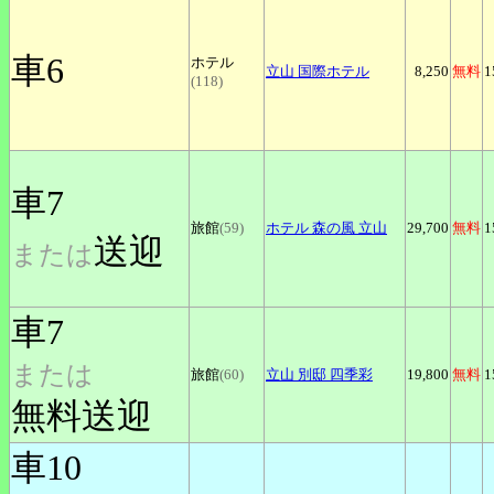
車6
ホテル
立山
国際ホテル
8,250
無料
1
(118)
車7
旅館
(59)
ホテル
森の風 立山
29,700
無料
1
送迎
または
車7
または
旅館
(60)
立山
別邸 四季彩
19,800
無料
1
無料送迎
車10