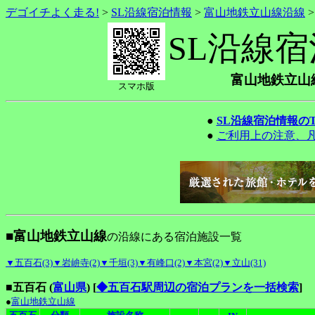
デゴイチよく走る!
>
SL沿線宿泊情報
>
富山地鉄立山線沿線
SL沿線
富山地鉄立山
スマホ版
●
SL沿線宿泊情報の
●
ご利用上の注意、
■富山地鉄立山線
の沿線にある宿泊施設一覧
▼五百石(3)
▼岩峅寺(2)
▼千垣(3)
▼有峰口(2)
▼本宮(2)
▼立山(31)
■五百石 (
富山県
)
[
◆五百石駅周辺の宿泊プランを一括検索
]
●
富山地鉄立山線