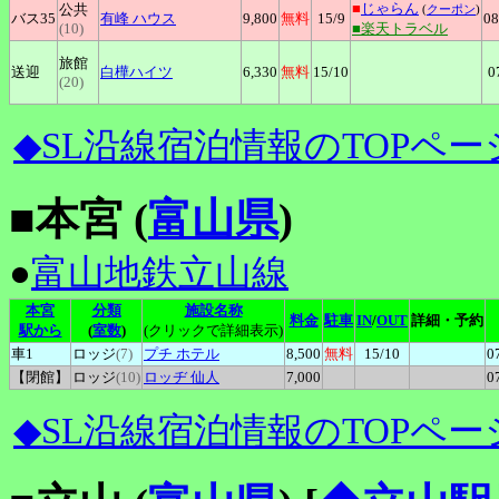
■
じゃらん
公共
(
クーポン
)
バス35
有峰
ハウス
9,800
無料
15
/9
08
(10)
■楽天トラベル
旅館
送迎
白樺ハイツ
6,330
無料
15
/10
0
(20)
◆SL沿線宿泊情報のTOPペー
■本宮 (
富山県
)
●
富山地鉄立山線
本宮
分類
施設名称
料金
駐車
IN
/
OUT
詳細・予約
駅から
(
室数
)
(クリックで詳細表示)
車1
ロッジ
(7)
プチ
ホテル
8,500
無料
15
/10
0
【閉館】
ロッジ
(10)
ロッヂ
仙人
7,000
0
◆SL沿線宿泊情報のTOPペー