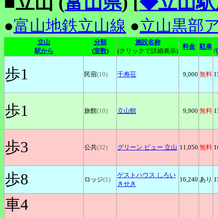
■立山 (
富山県
)
[
◆立山駅
●
富山地鉄立山線
●
立山黒部
立山
分類
施設名称
料金
駐車
/
駅から
(
室数
)
(クリックで詳細表示)
歩1
民宿
(10)
千寿荘
9,000
無料
1
歩1
旅館
(10)
立山館
9,900
無料
1
歩3
公共
(32)
グリーン
ビュー 立山
11,050
無料
1
歩8
ゲストハウス
しろい
ロッジ
(1)
16,240
あり
1
きせき
車4