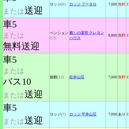
ロッジ
(8)
ロッジ
プータロ
7,000
無料
1
送迎
または
車5
癒しの湯宿
クレヨン
ペンション
または
8,800
無料
1
(13)
ハウス
無料送迎
車5
または
旅館
(13)
松井山荘
7,000
無料
1
バス10
送迎
または
車5
ロッジ
(7)
ロッジ
平井山荘
7,000
あり
1
送迎
または