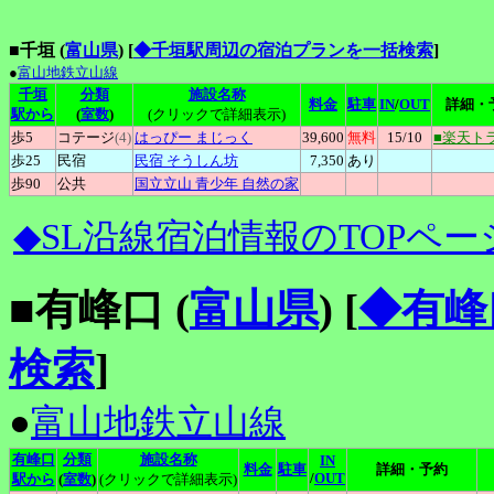
■千垣 (
富山県
)
[
◆千垣駅周辺の宿泊プランを一括検索
]
●
富山地鉄立山線
千垣
分類
施設名称
料金
駐車
IN
/
OUT
詳細・
駅から
(
室数
)
(クリックで詳細表示)
歩5
コテージ
(4)
はっぴー
まじっく
39,600
無料
15
/10
■楽天ト
歩25
民宿
民宿
そうしん坊
7,350
あり
歩90
公共
国立立山
青少年 自然の家
◆SL沿線宿泊情報のTOPペー
■有峰口 (
富山県
)
[
◆有峰
検索
]
●
富山地鉄立山線
有峰口
分類
施設名称
IN
料金
駐車
詳細・予約
/
OUT
駅から
(
室数
)
(クリックで詳細表示)