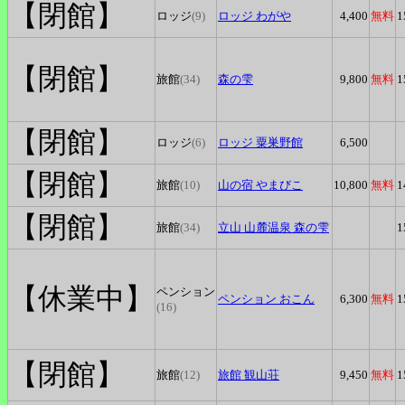
【閉館】
ロッジ
(9)
ロッジ
わがや
4,400
無料
1
【閉館】
旅館
(34)
森の雫
9,800
無料
1
【閉館】
ロッジ
(6)
ロッジ
粟巣野館
6,500
【閉館】
旅館
(10)
山の宿
やまびこ
10,800
無料
1
【閉館】
旅館
(34)
立山
山麓温泉 森の雫
1
【休業中】
ペンション
ペンション
おこん
6,300
無料
1
(16)
【閉館】
旅館
(12)
旅館
観山荘
9,450
無料
1