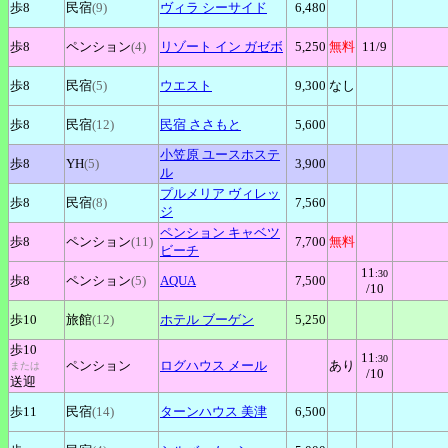
歩8
民宿
(9)
ヴィラ
シーサイド
6,480
歩8
ペンション
(4)
リゾート
イン ガゼボ
5,250
無料
11
/9
歩8
民宿
(5)
ウエスト
9,300
なし
歩8
民宿
(12)
民宿
ささもと
5,600
小笠原
ユースホステ
歩8
YH
(5)
3,900
ル
プルメリア
ヴィレッ
歩8
民宿
(8)
7,560
ジ
ペンション
キャベツ
歩8
ペンション
(11)
7,700
無料
ビーチ
11
:30
歩8
ペンション
(5)
AQUA
7,500
/10
歩10
旅館
(12)
ホテル
ブーゲン
5,250
歩10
11
:30
ペンション
ログハウス
メール
あり
または
/10
送迎
歩11
民宿
(14)
ターンハウス
美津
6,500