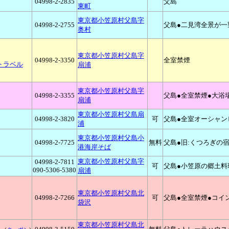
04998-2-2835
父島
東町
東京都小笠原村父島字
04998-2-2755
父島●二見湾全景が一
奥村
東京都小笠原村父島字
04998-2-3350
全室禁煙
トラベル
扇浦
東京都小笠原村父島字
04998-2-3355
父島●全室禁煙●大浴
扇浦
東京都小笠原村父島扇
04998-2-3820
可
父島●全室オーシャン
浦
東京都小笠原村父島小
04998-2-7725
無料
父島●旧:くつろぎの
港海岸そば
東京都小笠原村父島字
04998-2-7811
可
父島●小笠原の郷土料
090-5306-5380
扇浦
東京都小笠原村父島北
04998-2-7266
可
父島●全室禁煙●コイ
袋沢
東京都小笠原村父島北