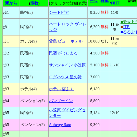
料金
駐車
詳細
/
OUT
駅から
(
室数
)
(クリックで詳細表示)
歩1
民宿
(5)
シートピア
9,350
無料
11
/9
■楽天ト
ハート
ロック ヴィレ
11
:30
歩1
民宿
(8)
16,200
無料
■
JTB
/9
ッジ
■
るるぶ
11
:30
歩1
ホテル
(9)
父島
ビュー ホテル
10,000
なし
/10
歩2
民宿
(4)
民宿
がじゅまる
4,500
無料
歩3
民宿
(9)
サンシャイン
小笠原
5,100
無料
11
/10
歩3
民宿
(3)
ログハウス
星の詩
13,000
歩3
ホテル
(4)
ホテル
宿ふく
6,180
歩4
ペンション
(5)
バンブーイン
8,800
小笠原
ダイビングセ
歩5
民宿
(6)
5,184
12
/10
ンター
歩5
ペンション
(2)
Auberge
Sato
9,300
歩5