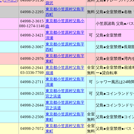
ん
04998-3-5150
無料
父島●トレーラハウス
(
クーポン
)
袋沢
東京都小笠原村父島字
04998-2-2295
無料
父島●全室禁煙●名物
西町
東京都小笠原村父島小
04998-2-3615
小笠原諸島 父島●バス
080-1274-1146
曲
東京都小笠原村父島字
04998-2-3421
可
父島●全室禁煙
清瀬
東京都小笠原村父島字
04998-2-3067
父島●全室禁煙●長期
西町
東京都小笠原村父島字
04998-2-2976
父島●全室禁煙●湾内
東町
東京都小笠原村父島字
全室
父島●全室禁煙●扇浦
04998-2-2941
03-3336-7769
扇浦
無料
ー●貸自転車
東京都小笠原村父島字
04998-2-2711
可
シャワー風呂は24時
清瀬
東京都小笠原村父島字
04998-2-2653
可
父島●コインランドリ
宮之浜道
東京都小笠原村父島字
04998-2-2644
父島●コインランドリ
宮之浜道
東京都小笠原村父島字
全室
04998-2-2506
父島●全室禁煙●コイ
東町
無料
東京都小笠原村父島字
全室
04998-2-7072
父島●全室禁煙●バス
東町
無料