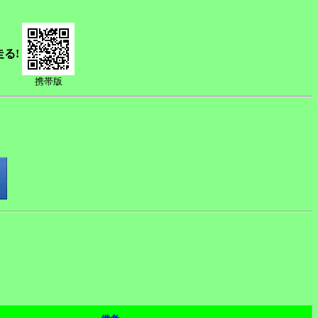
走る!
携帯版