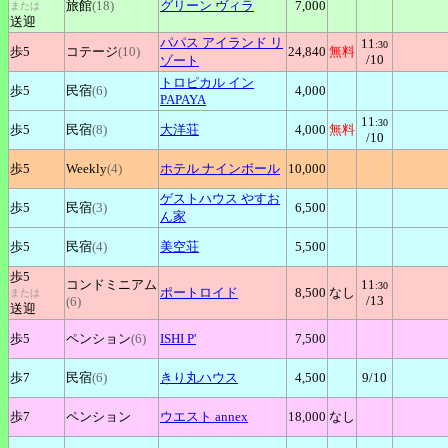
旅館
(18)
グリーン
ヴィラ
7,000
または
送迎
パパス
アイランド リ
11
:30
歩5
コテージ
(10)
24,840
無料
/10
ゾート
トロピカル
イン
歩5
民宿
(6)
4,000
PAPAYA
11
:30
歩5
民宿
(8)
大洋荘
4,000
無料
/10
歩5
Weekly
(4)
ホテル
ナインボール
10,000
ゲストハウス
やすお
歩5
民宿
(3)
6,500
ん家
歩5
民宿
(4)
美空荘
5,500
歩5
コンドミニアム
11
:30
ポートロイド
8,500
なし
または
/13
(6)
送迎
歩5
ペンション
(6)
ISHI
P'
7,500
歩7
民宿
(6)
きり丸ハウス
4,500
9
/10
歩7
ペンション
ウエスト
annex
18,000
なし