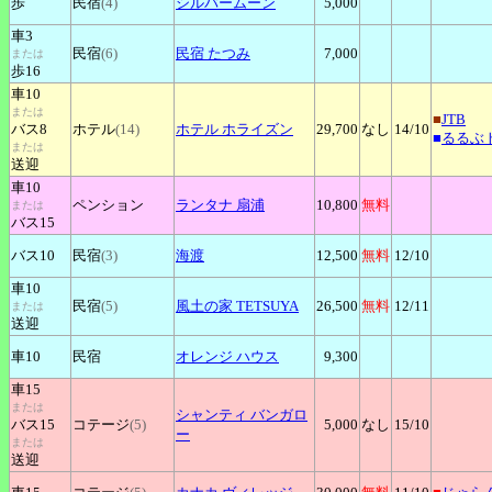
歩
民宿
(4)
シルバームーン
5,000
車3
民宿
(6)
民宿
たつみ
7,000
または
歩16
車10
または
■
JTB
バス8
ホテル
(14)
ホテル
ホライズン
29,700
なし
14
/10
■
るるぶ
または
送迎
車10
ペンション
ランタナ
扇浦
10,800
無料
または
バス15
バス10
民宿
(3)
海渡
12,500
無料
12
/10
車10
民宿
(5)
風土の家
TETSUYA
26,500
無料
12
/11
または
送迎
車10
民宿
オレンジ
ハウス
9,300
車15
または
シャンティ
バンガロ
バス15
コテージ
(5)
5,000
なし
15
/10
ー
または
送迎