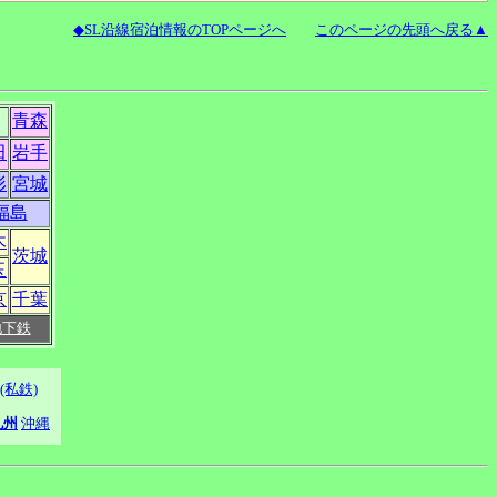
◆SL沿線宿泊情報のTOPページへ
このページの先頭へ戻る▲
青森
田
岩手
形
宮城
福島
木
茨城
玉
京
千葉
地下鉄
(私鉄)
九州
沖縄