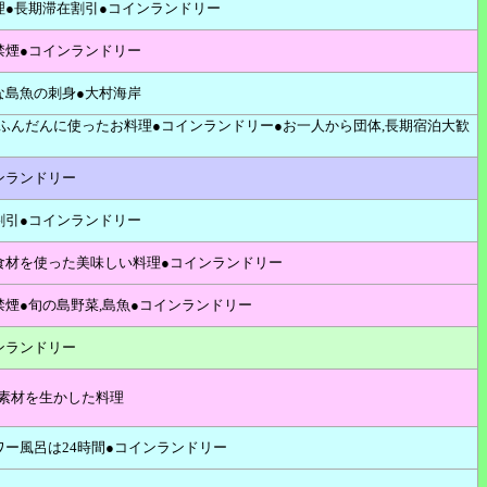
理●長期滞在割引●コインランドリー
禁煙●コインランドリー
な島魚の刺身●大村海岸
ふんだんに使ったお料理●コインランドリー●お一人から団体,長期宿泊大歓
ンランドリー
割引●コインランドリー
食材を使った美味しい料理●コインランドリー
禁煙●旬の島野菜,島魚●コインランドリー
ンランドリー
素材を生かした料理
ワー風呂は24時間●コインランドリー