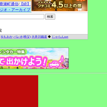
鹿瀬町通信
/
【続】
ジオ・アーカイブ
索
Slもおか
パレオ(秩父)
大井川鐵道
◆
じゃらんnet