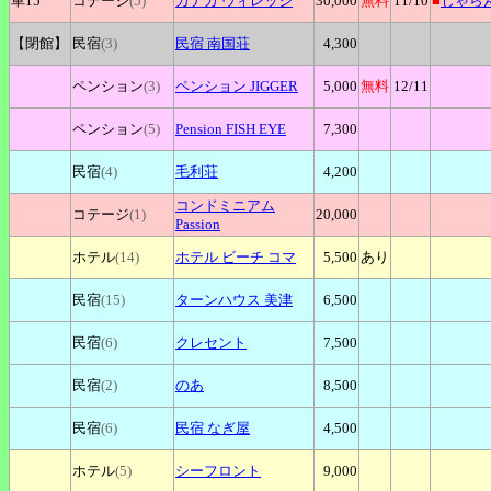
車15
コテージ
(5)
カナカ
ヴィレッジ
30,000
無料
11
/10
■
じゃら
【閉館】
民宿
(3)
民宿
南国荘
4,300
ペンション
(3)
ペンション
JIGGER
5,000
無料
12
/11
ペンション
(5)
Pension
FISH EYE
7,300
民宿
(4)
毛利荘
4,200
コンドミニアム
コテージ
(1)
20,000
Passion
ホテル
(14)
ホテル
ビーチ コマ
5,500
あり
民宿
(15)
ターンハウス
美津
6,500
民宿
(6)
クレセント
7,500
民宿
(2)
のあ
8,500
民宿
(6)
民宿
なぎ屋
4,500
ホテル
(5)
シーフロント
9,000