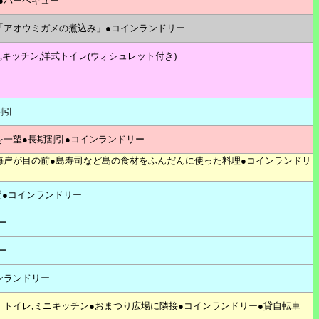
●バーベキュー
「アオウミガメの煮込み」●コインランドリー
,キッチン,洋式トイレ(ウォシュレット付き)
割引
を一望●長期割引●コインランドリー
海岸が目の前●島寿司など島の食材をふんだんに使った料理●コインランドリ
間●コインランドリー
ー
ー
ンランドリー
・トイレ,ミニキッチン●おまつり広場に隣接●コインランドリー●貸自転車