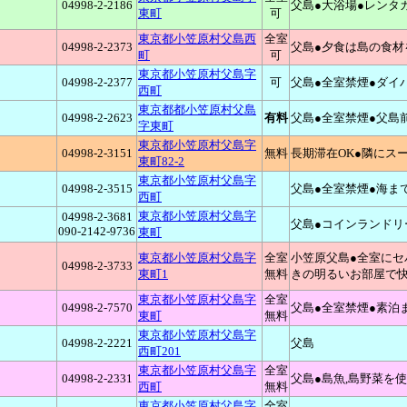
04998-2-2186
父島●大浴場●レンタ
東町
可
東京都小笠原村父島西
全室
04998-2-2373
父島●夕食は島の食材
町
可
東京都小笠原村父島字
04998-2-2377
可
父島●全室禁煙●ダイ
西町
東京都都小笠原村父島
04998-2-2623
有料
父島●全室禁煙●父島
字東町
東京都小笠原村父島字
04998-2-3151
無料
長期滞在OK●隣にス
東町82-2
東京都小笠原村父島字
04998-2-3515
父島●全室禁煙●海ま
西町
東京都小笠原村父島字
04998-2-3681
父島●コインランドリ
090-2142-9736
東町
東京都小笠原村父島字
全室
小笠原父島●全室にセ
04998-2-3733
東町1
無料
きの明るいお部屋で
東京都小笠原村父島字
全室
04998-2-7570
父島●全室禁煙●素泊
東町
無料
東京都小笠原村父島字
04998-2-2221
父島
西町201
東京都小笠原村父島字
全室
04998-2-2331
父島●島魚,島野菜を
西町
無料
東京都小笠原村父島字
全室