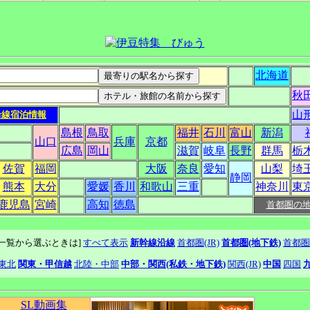
北海道
秋
山
沿線宿泊情報
島根
鳥取
福井
石川
富山
新潟
山口
兵庫
京都
広島
岡山
滋賀
岐阜
長野
群馬
栃
佐賀
福岡
大阪
奈良
愛知
山梨
埼
静岡
熊本
大分
愛媛
香川
和歌山
三重
神奈川
東
鹿児島
宮崎
高知
徳島
首都圏の
線一覧から選ぶときは]
すべて表示
新幹線沿線
首都圏(JR)
首都圏(地下鉄)
首都圏
東北
関東・甲信越
北陸・中部
中部・関西(私鉄・地下鉄)
関西(JR)
中国
四国
SL動画集