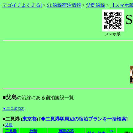
デゴイチよく走る!
>
SL沿線宿泊情報
>
父島沿線
>
【スマホ
スマホ版
■父島
の沿線にある宿泊施設一覧
▼二見港(52)
■二見港 (
東京都
)
[
◆二見港駅周辺の宿泊プランを一括検索
]
●
父島
二見港
分類
施設名称
IN