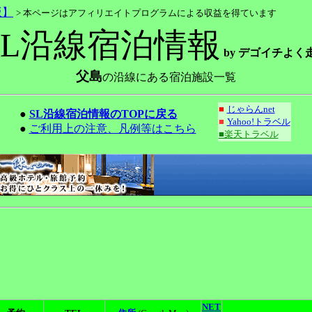
版】
> 本ページはアフィリエイトプログラムによる収益を得ています
SL沿線宿泊情報
by デゴイチよく
父島
の沿線にある宿泊施設一覧
■
じゃらんnet
●
SL沿線宿泊情報のTOPに戻る
■
Yahoo!トラベル
●
ご利用上の注意、凡例等はこちら
■楽天トラベル
NET