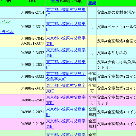
・予約
TEL
住所
(GoogleMap)
接続
東京都小笠原村父島東
04998-2-2714
父島●島の食材を活か
町
ラベル
東京都小笠原村父島東
04998-2-3317
可
父島●ペット可●セル
町
トラベル
東京都小笠原村父島字
04998-2-7845
父島●全室禁煙●全室
03-3851-3377
東町
東京都小笠原村父島字
04998-2-3432
可
父島●素泊りのみ
東町
東京都小笠原村父島東
父島●夕食には島魚,島
04998-2-2851
町
ンドリー
東京都小笠原村父島字
全室
04998-2-3333
父島●全室禁煙●コイ
父島字東町
無料
東京都小笠原村父島字
全室
04998-2-3410
父島●全室禁煙●コイ
東町
可
東京都小笠原村父島字
全室
父島●全室禁煙●コイ
04998-2-2503
東町
可
ります
東京都小笠原村父島東
全室
04998-2-2021
父島●全室禁煙●コイ
町
無料
東京都小笠原村父島字
全室
04998-2-2136
父島●全室禁煙●コイ
東町
無料
東京都小笠原村父島字
全室