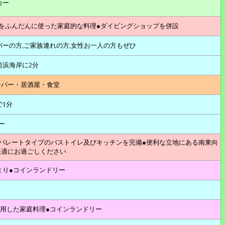
カー
をふんだんに使った家庭的な料理●ダイビングショップを併設
バーの方,ご家族連れの方,女性お一人の方もぜひ
前浜海岸に2分
ーパー・居酒屋・食堂
で1分
ー
パレートタイプのバストイレ及びキッチンを完備●便利な立地にある南東向
快適にお過ごしください
まり●コインランドリー
使用した家庭料理●コインランドリー