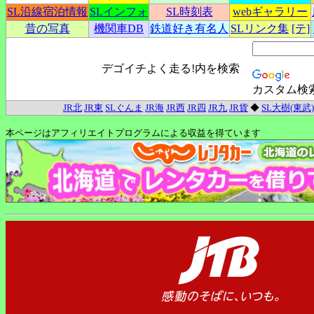
SL沿線宿泊情報
SLインフォ
SL時刻表
webギャラリー
昔の写真
機関車DB
鉄道好き有名人
SLリンク集
[テ]
デゴイチよく走る!内を検索
カスタム検
JR北
JR東
SLぐんま
JR海
JR西
JR四
JR九
JR貨
◆
SL大樹(東武)
本ページはアフィリエイトプログラムによる収益を得ています