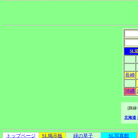
SL
長崎
沖縄
[路
北海道
トップページ
SL掲示板
緑の草子
SL写真館