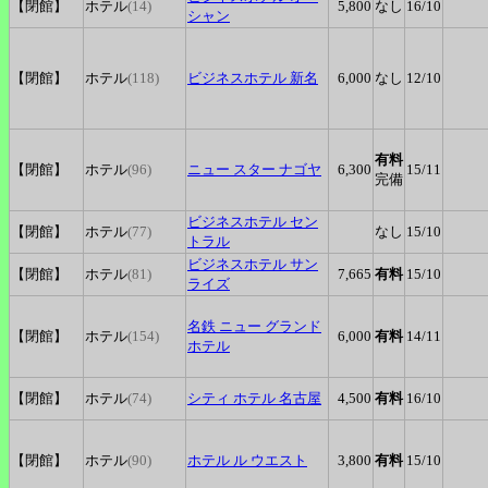
【閉館】
ホテル
(14)
5,800
なし
16
/10
シャン
【閉館】
ホテル
(118)
ビジネスホテル
新名
6,000
なし
12
/10
有料
【閉館】
ホテル
(96)
ニュー
スター ナゴヤ
6,300
15
/11
完備
ビジネスホテル
セン
【閉館】
ホテル
(77)
なし
15
/10
トラル
ビジネスホテル
サン
【閉館】
ホテル
(81)
7,665
有料
15
/10
ライズ
名鉄
ニュー グランド
【閉館】
ホテル
(154)
6,000
有料
14
/11
ホテル
【閉館】
ホテル
(74)
シティ
ホテル 名古屋
4,500
有料
16
/10
【閉館】
ホテル
(90)
ホテル
ル ウエスト
3,800
有料
15
/10