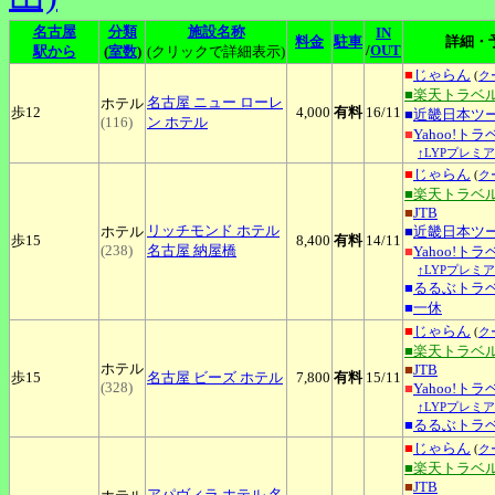
名古屋
分類
施設名称
IN
料金
駐車
詳細・
/
OUT
駅から
(
室数
)
(クリックで詳細表示)
■
じゃらん
(
ク
■楽天トラベ
名古屋
ニュー ローレ
ホテル
歩12
4,000
有料
16
/11
■
近畿日本ツ
(116)
ン ホテル
■
Yahoo!トラ
↑LYPプレミ
■
じゃらん
(
ク
■楽天トラベ
■
JTB
リッチモンド
ホテル
ホテル
■
近畿日本ツ
歩15
8,400
有料
14
/11
(238)
名古屋 納屋橋
■
Yahoo!トラ
↑LYPプレミ
■
るるぶトラ
■
一休
■
じゃらん
(
ク
■楽天トラベ
ホテル
■
JTB
歩15
名古屋
ビーズ ホテル
7,800
有料
15
/11
(328)
■
Yahoo!トラ
↑LYPプレミ
■
るるぶトラ
■
じゃらん
(
ク
■楽天トラベ
■
JTB
アパヴィラ
ホテル 名