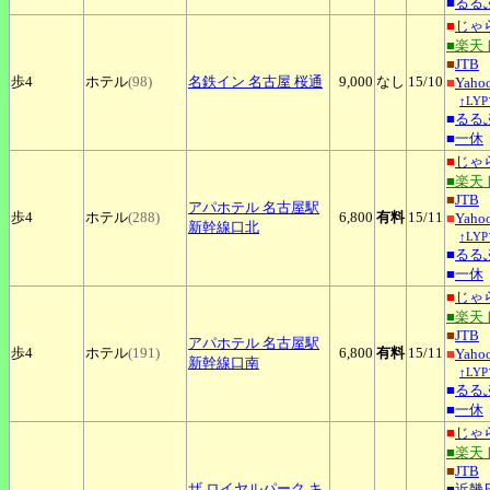
■
るる
■
じゃ
■楽天
■
JTB
歩4
ホテル
(98)
名鉄イン
名古屋 桜通
9,000
なし
15
/10
■
Yah
↑LY
■
るる
■
一休
■
じゃ
■楽天
■
JTB
アパホテル
名古屋駅
歩4
ホテル
(288)
6,800
有料
15
/11
■
Yah
新幹線口北
↑LY
■
るる
■
一休
■
じゃ
■楽天
■
JTB
アパホテル
名古屋駅
歩4
ホテル
(191)
6,800
有料
15
/11
■
Yah
新幹線口南
↑LY
■
るる
■
一休
■
じゃ
■楽天
■
JTB
ザ
ロイヤルパーク キ
■
近畿