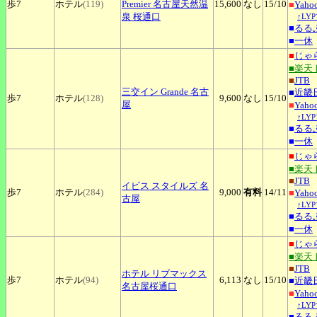
歩7
ホテル
(119)
Premier 名古屋天然温
15,600
なし
15
/10
■
Yah
泉 桜通口
↑LY
■
るる
■
一休
■
じゃ
■楽天
■
JTB
三交イン
Grande 名古
■
近畿
歩7
ホテル
(128)
9,600
なし
15
/10
屋
■
Yah
↑LY
■
るる
■
一休
■
じゃ
■楽天
■
JTB
イビス
スタイルズ 名
歩7
ホテル
(284)
9,000
有料
14
/11
■
Yah
古屋
↑LY
■
るる
■
一休
■
じゃ
■楽天
■
JTB
ホテル
リブマックス
歩7
ホテル
(94)
6,113
なし
15
/10
■
近畿
名古屋桜通口
■
Yah
↑LY
■
るる