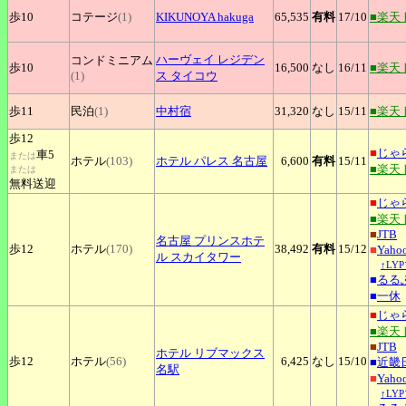
歩10
コテージ
(1)
KIKUNOYA
hakuga
65,535
有料
17
/10
■楽天
ハーヴェイ
レジデン
コンドミニアム
歩10
16,500
なし
16
/11
■楽天
(1)
ス タイコウ
歩11
民泊
(1)
中村宿
31,320
なし
15
/11
■楽天
歩12
■
じゃ
車5
または
ホテル
(103)
ホテル
パレス 名古屋
6,600
有料
15
/11
■楽天
または
無料送迎
■
じゃ
■楽天
■
JTB
名古屋
プリンスホテ
歩12
ホテル
(170)
38,492
有料
15
/12
■
Yah
ル スカイタワー
↑LY
■
るる
■
一休
■
じゃ
■楽天
■
JTB
ホテル
リブマックス
歩12
ホテル
(56)
6,425
なし
15
/10
■
近畿
名駅
■
Yah
↑LY