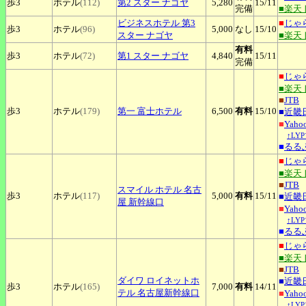
歩3
ホテル
(112)
第2
スター ナゴヤ
5,280
15
/11
完備
■楽天
ビジネスホテル
第3
■
じゃ
歩3
ホテル
(96)
5,000
なし
15
/10
スター ナゴヤ
■楽天
有料
歩3
ホテル
(72)
第1
スター ナゴヤ
4,840
15
/11
完備
■
じゃ
■楽天
■
JTB
歩3
ホテル
(179)
第一
富士ホテル
6,500
有料
15
/10
■
近畿
■
Yah
↑LY
■
るる
■
じゃ
■楽天
■
JTB
スマイル
ホテル 名古
歩3
ホテル
(117)
5,000
有料
15
/11
■
近畿
屋 新幹線口
■
Yah
↑LY
■
るる
■
じゃ
■楽天
■
JTB
ダイワ
ロイネットホ
■
近畿
歩3
ホテル
(165)
7,000
有料
14
/11
テル 名古屋新幹線口
■
Yah
↑LY