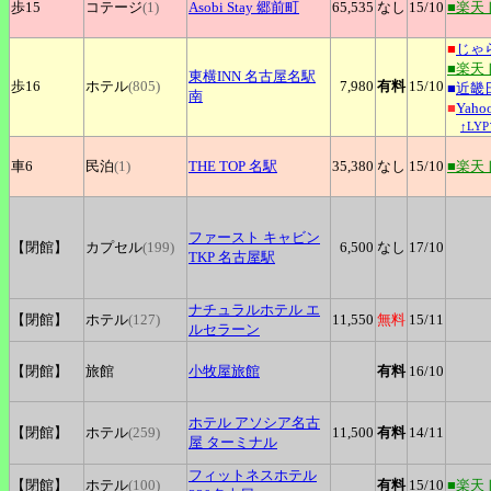
歩15
コテージ
(1)
Asobi
Stay 郷前町
65,535
なし
15
/10
■楽天
■
じゃ
■楽天
東横INN
名古屋名駅
歩16
ホテル
(805)
7,980
有料
15
/10
■
近畿
南
■
Yah
↑LY
車6
民泊
(1)
THE
TOP 名駅
35,380
なし
15
/10
■楽天
ファースト
キャビン
【閉館】
カプセル
(199)
6,500
なし
17
/10
TKP 名古屋駅
ナチュラルホテル
エ
【閉館】
ホテル
(127)
11,550
無料
15
/11
ルセラーン
【閉館】
旅館
小牧屋旅館
有料
16
/10
ホテル
アソシア名古
【閉館】
ホテル
(259)
11,500
有料
14
/11
屋 ターミナル
フィットネスホテル
【閉館】
ホテル
(100)
有料
15
/10
■楽天