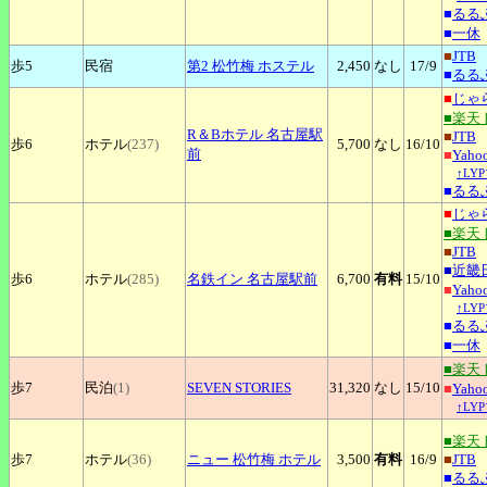
■
るる
■
一休
■
JTB
歩5
民宿
第2
松竹梅 ホステル
2,450
なし
17
/9
■
るる
■
じゃ
■楽天
R＆Bホテル
名古屋駅
■
JTB
歩6
ホテル
(237)
5,700
なし
16
/10
前
■
Yah
↑LY
■
るる
■
じゃ
■楽天
■
JTB
■
近畿
歩6
ホテル
(285)
名鉄イン
名古屋駅前
6,700
有料
15
/10
■
Yah
↑LY
■
るる
■
一休
■楽天
歩7
民泊
(1)
SEVEN
STORIES
31,320
なし
15
/10
■
Yah
↑LY
■楽天
歩7
ホテル
(36)
ニュー
松竹梅 ホテル
3,500
有料
16
/9
■
JTB
■
るる