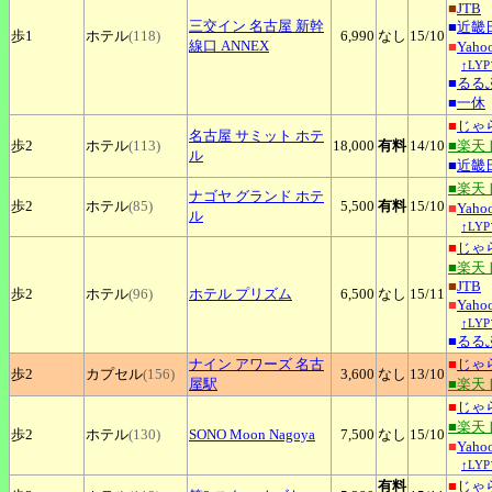
■
JTB
三交イン
名古屋 新幹
■
近畿
歩1
ホテル
(118)
6,990
なし
15
/10
線口 ANNEX
■
Yah
↑LY
■
るる
■
一休
■
じゃ
名古屋
サミット ホテ
歩2
ホテル
(113)
18,000
有料
14
/10
■楽天
ル
■
近畿
■楽天
ナゴヤ
グランド ホテ
歩2
ホテル
(85)
5,500
有料
15
/10
■
Yah
ル
↑LY
■
じゃ
■楽天
■
JTB
歩2
ホテル
(96)
ホテル
プリズム
6,500
なし
15
/11
■
Yah
↑LY
■
るる
ナイン
アワーズ 名古
■
じゃ
歩2
カプセル
(156)
3,600
なし
13
/10
屋駅
■楽天
■
じゃ
■楽天
歩2
ホテル
(130)
SONO
Moon Nagoya
7,500
なし
15
/10
■
Yah
↑LY
有料
■
じゃ