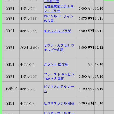
330名古屋
名古屋駅前ホテルサ
【閉館】
ホテル
(74)
6,000
なし
16
/10
ン
・プラザ
ロイヤルパークイン
【閉館】
ホテル
(314)
9,975
有料
14
/11
名古屋
【閉館】
ホテル
(252)
キャッスル
プラザ
5,000
有料
13
/11
サウナ
・カプセル
ウ
【閉館】
カプセル
(90)
3,900
有料
12
/12
ェルビー名駅
【閉館】
ホテル
(44)
グランド
松竹梅
なし
17
/10
ファースト
キャビン
【閉館】
ホテル
(199)
6,500
なし
17
/10
TKP 名古屋駅
ビジネスホテル
カー
【休業中】
ホテル
(77)
8,190
なし
15
/10
ム
【閉館】
ホテル
(72)
ビジネスホテル
稲穂
6,200
有料
15
/10
ビジネスホテル
オー