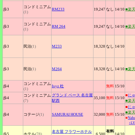
コンドミニアム
歩3
RM233
19,247
なし
14
/10
■楽
(1)
コンドミニアム
歩3
RM
264
19,247
なし
14
/10
■楽
(1)
歩3
民泊
(1)
M233
18,328
なし
14
/10
歩3
民泊
(1)
M264
18,328
なし
14
/10
■楽
コンドミニアム
歩4
Ixyz
杜
無料
15
/10
(1)
グランド
ベース 名古屋
■
じ
コンドミニアム
歩4
35,100
無料
15
/10
(7)
駅西
■楽
■
じ
■楽
歩4
コテージ
(1)
SAMURAI
HOUSE
32,000
無料
15
/10
■
Ya
↑L
有料
名古屋
フラワーホテル
歩5
ホテル
(78)
6,500
14
/10