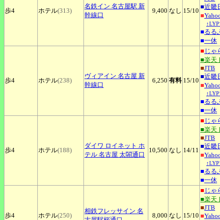
名鉄イン
名古屋駅 新
■
近畿
歩4
ホテル
(313)
9,400
なし
15
/10
幹線口
■
Yah
↑LY
■
るる
■
一休
■
じゃ
■楽天
■
JTB
ヴィアイン
名古屋 新
■
近畿
歩4
ホテル
(238)
6,250
有料
15
/10
幹線口
■
Yah
↑LY
■
るる
■
一休
■
じゃ
■楽天
■
JTB
ダイワ
ロイネット ホ
■
近畿
歩4
ホテル
(188)
10,500
なし
14
/11
テル 名古屋 太閤通口
■
Yah
↑LY
■
るる
■
一休
■
じゃ
■楽天
■
JTB
相鉄フレッサイン
名
歩4
ホテル
(250)
8,000
なし
15
/10
■
Yah
古屋駅桜通口