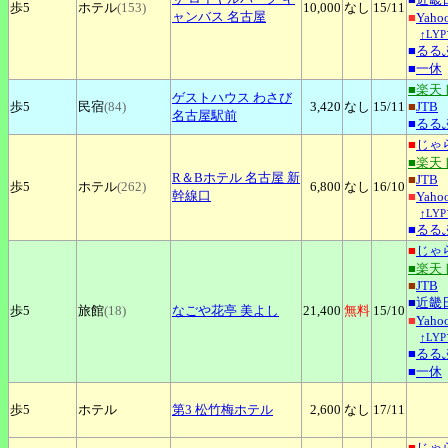
歩5
ホテル
(153)
10,000
なし
15
/11
ャンバス 名古屋
■
Yah
↑LY
■
るる
■
一休
■楽天
ゲストハウス
わさび
歩5
民宿
(84)
3,420
なし
15
/11
■
JTB
名古屋駅前
■
るる
■
じゃ
■楽天
R＆Bホテル
名古屋 新
■
JTB
歩5
ホテル
(262)
6,800
なし
16
/10
幹線口
■
Yah
↑LY
■
るる
■
じゃ
■楽天
■
JTB
■
近畿
歩5
旅館
(18)
なごや花亭
美よし
21,400
無料
15
/10
■
Yah
↑LY
■
るる
■
一休
歩5
ホテル
第3
松竹梅ホテル
2,600
なし
17
/11
■
じゃ