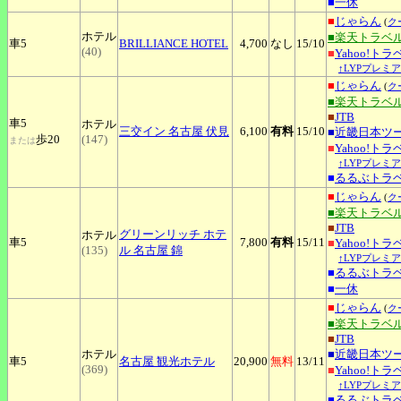
■
一休
■
じゃらん
(
ク
ホテル
■楽天トラベ
車5
BRILLIANCE
HOTEL
4,700
なし
15
/10
(40)
■
Yahoo!トラ
↑LYPプレミ
■
じゃらん
(
ク
■楽天トラベ
■
JTB
車5
ホテル
三交イン
名古屋 伏見
6,100
有料
15
/10
■
近畿日本ツ
歩20
(147)
または
■
Yahoo!トラ
↑LYPプレミ
■
るるぶトラ
■
じゃらん
(
ク
■楽天トラベ
■
JTB
グリーンリッチ
ホテ
ホテル
車5
7,800
有料
15
/11
■
Yahoo!トラ
(135)
ル 名古屋 錦
↑LYPプレミ
■
るるぶトラ
■
一休
■
じゃらん
(
ク
■楽天トラベ
■
JTB
ホテル
■
近畿日本ツ
車5
名古屋
観光ホテル
20,900
無料
13
/11
(369)
■
Yahoo!トラ
↑LYPプレミ
■
るるぶトラ