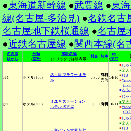
●
東海道新幹線
●
武豊線
●
東海
線(名古屋-多治見)
●
名鉄名古
名古屋地下鉄桜通線
●
名古屋
●
近鉄名古屋線
●
関西本線(名古
名古屋
分類
施設名称
IN
料金
駐車
/
OUT
駅から
(
室数
)
(クリックで詳細表示)
■
じゃ
■楽天
名古屋
フラワー ホテ
有料
■
JTB
歩1
ホテル
(150)
5,750
14
/10
ル
完備
■
Yah
↑LY
■
るる
■
じゃ
ミユキ
ステーション
■楽天
歩1
ホテル
(200)
3,900
有料
16
/11
ホテル 名古屋
■
Yah
↑LY
■
じゃ
■楽天
■
JTB
三交イン
名古屋 新幹