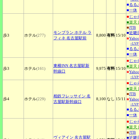
■
るる
■
一休
■
じゃ
■楽天
■
JTB
モンブラン
ホテル ラ
■
近畿
歩3
ホテル
(277)
8,800
有料
15
/10
フィネ 名古屋駅前
■
Yah
↑LY
■
るる
■
一休
■
じゃ
東横INN
名古屋駅新
■楽天
歩3
ホテル
(161)
9,975
有料
15
/10
幹線口
■
Yah
↑LY
■
じゃ
■楽天
■
JTB
相鉄フレッサイン
名
歩4
ホテル
(229)
8,100
なし
15
/11
■
Yah
古屋駅新幹線口
↑LY
■
るる
■
一休
■
じゃ
■楽天
■
JTB
ヴィアイン
名古屋駅
■
近畿