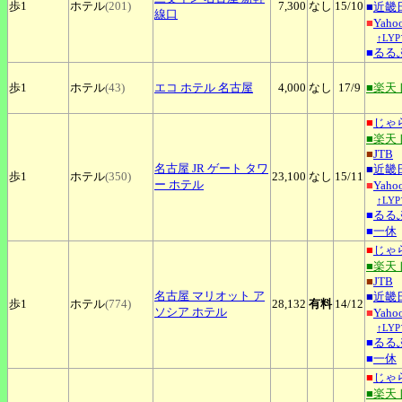
歩1
ホテル
(201)
7,300
なし
15
/10
■
近畿
線口
■
Yah
↑LY
■
るる
歩1
ホテル
(43)
エコ
ホテル 名古屋
4,000
なし
17
/9
■楽天
■
じゃ
■楽天
■
JTB
名古屋
JR ゲート タワ
■
近畿
歩1
ホテル
(350)
23,100
なし
15
/11
ー ホテル
■
Yah
↑LY
■
るる
■
一休
■
じゃ
■楽天
■
JTB
名古屋
マリオット ア
■
近畿
歩1
ホテル
(774)
28,132
有料
14
/12
ソシア ホテル
■
Yah
↑LY
■
るる
■
一休
■
じゃ
■楽天