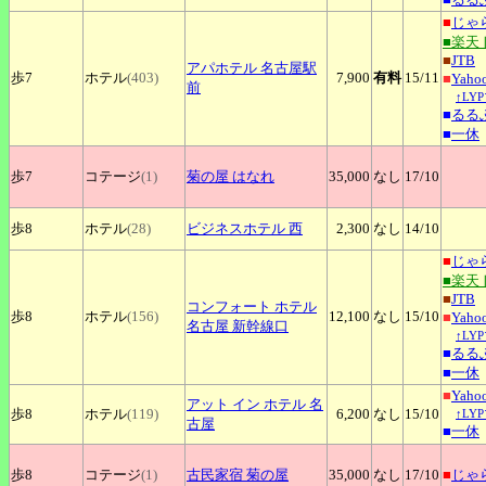
■
じゃ
■楽天
■
JTB
アパホテル
名古屋駅
歩7
ホテル
(403)
7,900
有料
15
/11
■
Yah
前
↑LY
■
るる
■
一休
歩7
コテージ
(1)
菊の屋
はなれ
35,000
なし
17
/10
歩8
ホテル
(28)
ビジネスホテル
西
2,300
なし
14
/10
■
じゃ
■楽天
■
JTB
コンフォート
ホテル
歩8
ホテル
(156)
12,100
なし
15
/10
■
Yah
名古屋 新幹線口
↑LY
■
るる
■
一休
■
Yah
アット
イン ホテル 名
歩8
ホテル
(119)
6,200
なし
15
/10
↑LY
古屋
■
一休
歩8
コテージ
(1)
古民家宿
菊の屋
35,000
なし
17
/10
■
じゃ