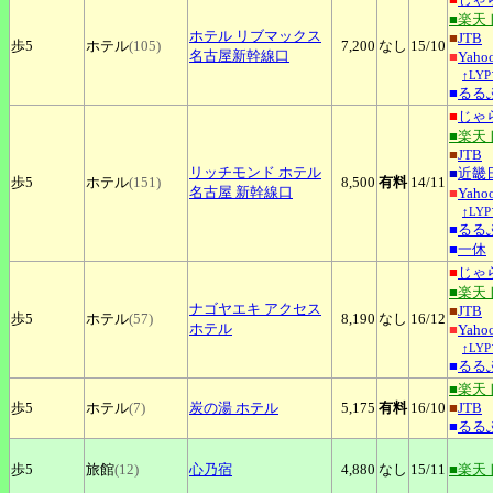
■楽天
ホテル
リブマックス
■
JTB
歩5
ホテル
(105)
7,200
なし
15
/10
名古屋新幹線口
■
Yah
↑LY
■
るる
■
じゃ
■楽天
■
JTB
リッチモンド
ホテル
■
近畿
歩5
ホテル
(151)
8,500
有料
14
/11
名古屋 新幹線口
■
Yah
↑LY
■
るる
■
一休
■
じゃ
■楽天
ナゴヤエキ
アクセス
■
JTB
歩5
ホテル
(57)
8,190
なし
16
/12
ホテル
■
Yah
↑LY
■
るる
■楽天
歩5
ホテル
(7)
炭の湯
ホテル
5,175
有料
16
/10
■
JTB
■
るる
歩5
旅館
(12)
心乃宿
4,880
なし
15
/11
■楽天