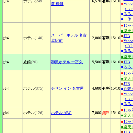
歩4
ホテル
(249)
6,570
有料
15
/10
前 椿町
■
Yah
↑LY
■
るる
■
一休
■
じゃ
■楽天
スーパーホテル
名古
■
JTB
歩4
ホテル
(140)
12,000
有料
15
/10
屋駅前
■
Yah
↑LY
■
るる
■楽天
歩4
旅館
(20)
和風ホテル
一富久
5,500
有料
16
/10
■
JTB
■
るる
■
じゃ
■楽天
■
JTB
歩4
ホテル
(375)
チサン
イン 名古屋
4,600
有料
15
/10
■
近畿
■
Yah
↑LY
■
るる
■
じゃ
歩4
ホテル
(126)
ホテル
ABC
7,000
無料
15
/10
■楽天
■
じゃ
■楽天
■
JTB