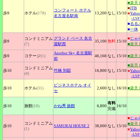
■楽天
■
JTB
コンフォート
ホテル
歩9
ホテル
(178)
13,200
なし
15
/10
■
Yah
名古屋名駅南
↑LY
■
るる
■
一休
グランド
ベース 名古
■
じゃ
コンドミニアム
歩9
35,100
無料
15
/10
(7)
屋駅西
■楽天
Another
Sky 名古屋駅
歩9
コテージ
(1)
46,168
なし
15
/10
■楽天
前
■楽天
コンドミニアム
歩10
竹橋
別邸
16,800
なし
15
/10
■
Yah
(4)
↑LY
ビジネスホテル
オイ
歩10
ホテル
(31)
2,600
なし
16
/10
■楽天
セ
有料
歩10
旅館
(10)
かね秀
旅館
6,800
16
/10
完備
■
じゃ
コンドミニアム
■楽天
歩10
SAMURAI
HOUSE 2
38,000
なし
15
/10
(1)
■
Yah
↑LY