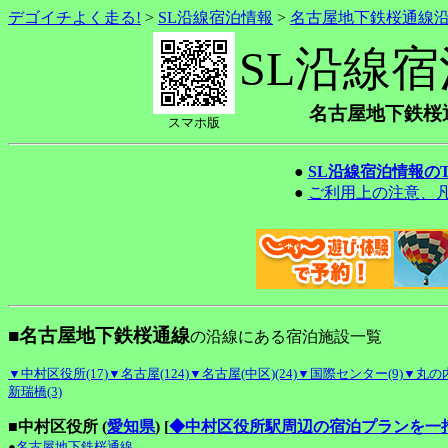
デゴイチよく走る!
>
SL沿線宿泊情報
>
名古屋地下鉄桜通線
SL沿線
名古屋地下鉄桜
スマホ版
●
SL沿線宿泊情報の
●
ご利用上の注意、
■名古屋地下鉄桜通線
の沿線にある宿泊施設一覧
▼中村区役所(17)
▼名古屋(124)
▼名古屋(中区)(24)
▼国際センター(9)
▼丸の内
新瑞橋(3)
■中村区役所 (
愛知県
)
[
◆中村区役所駅周辺の宿泊プランを一
●
名古屋地下鉄桜通線