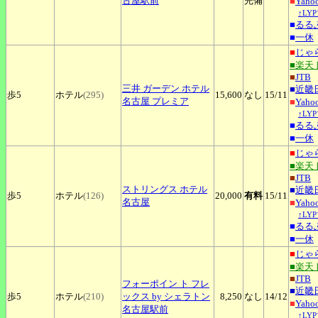
古屋駅前
完備
■
Yah
↑LY
■
るる
■
一休
■
じゃ
■楽天
■
JTB
三井
ガーデン ホテル
■
近畿
歩5
ホテル
(295)
15,600
なし
15
/11
名古屋 プレミア
■
Yah
↑LY
■
るる
■
一休
■
じゃ
■楽天
■
JTB
ストリングス
ホテル
■
近畿
歩5
ホテル
(126)
20,000
有料
15
/11
名古屋
■
Yah
↑LY
■
るる
■
一休
■
じゃ
■楽天
■
JTB
フォーポイン
ト フレ
■
近畿
歩5
ホテル
(210)
ックス by シェラトン
8,250
なし
14
/12
■
Yah
名古屋駅前
↑LY