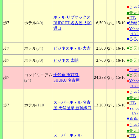
■
じゃ
■楽天
ホテル
リブマックス
■
JTB
歩7
ホテル
(40)
BUDGET 名古屋 太閤
6,500
なし
15
/10
■
近畿
通口
■
Yah
↑LY
■
るる
歩7
ホテル
(34)
ビジネスホテル
大吉
2,500
なし
16
/10
■楽天
歩7
ホテル
(30)
ビジネス
太閤
2,700
なし
16
/10
■楽天
■
じゃ
千代倉
HOTEL
コンドミニアム
■楽天
歩7
24,388
なし
15
/10
(24)
SHUKU 名古屋
■
Yah
↑LY
■
じゃ
■楽天
スーパーホテル
名古
■
JTB
歩7
ホテル
(110)
13,200
なし
15
/10
屋 天然温泉 新幹線口
■
Yah
↑LY
■
るる
■
じゃ
■楽天
スーパーホテル
■
JTB