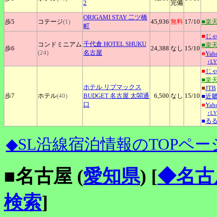
2
完備
ORIGAMI
STAY 二ツ橋
歩5
コテージ
(1)
45,936
無料
17
/10
■楽
町
■
じ
千代倉
HOTEL SHUKU
コンドミニアム
■楽
歩6
24,388
なし
15
/10
(24)
名古屋
■
Ya
↑L
■
じ
■楽
ホテル
リブマックス
■
JTB
歩7
ホテル
(40)
BUDGET 名古屋 太閤通
6,500
なし
15
/10
■
近
口
■
Ya
↑L
■
る
◆SL沿線宿泊情報のTOPペー
■名古屋 (
愛知県
)
[
◆名古
検索
]