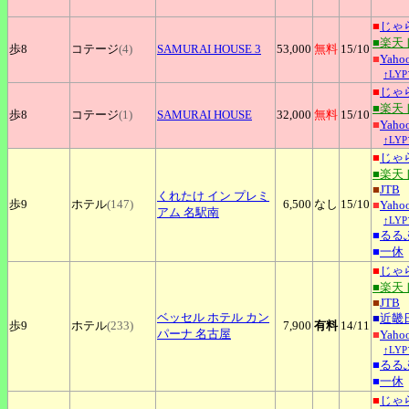
■
じゃ
■楽天
歩8
コテージ
(4)
SAMURAI
HOUSE 3
53,000
無料
15
/10
■
Yah
↑LY
■
じゃ
■楽天
歩8
コテージ
(1)
SAMURAI
HOUSE
32,000
無料
15
/10
■
Yah
↑LY
■
じゃ
■楽天
■
JTB
くれたけ
イン プレミ
歩9
ホテル
(147)
6,500
なし
15
/10
■
Yah
アム 名駅南
↑LY
■
るる
■
一休
■
じゃ
■楽天
■
JTB
ベッセル
ホテル カン
■
近畿
歩9
ホテル
(233)
7,900
有料
14
/11
パーナ 名古屋
■
Yah
↑LY
■
るる
■
一休
■
じゃ