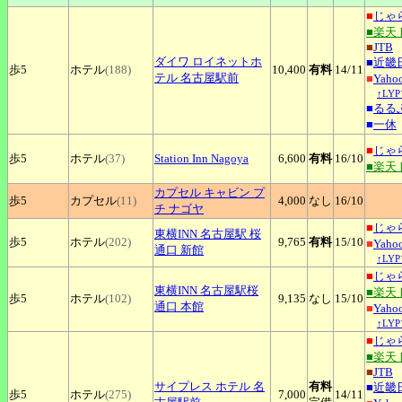
■
じゃ
■楽天
■
JTB
ダイワ
ロイネットホ
■
近畿
歩5
ホテル
(188)
10,400
有料
14
/11
テル 名古屋駅前
■
Yah
↑LY
■
るる
■
一休
■
じゃ
歩5
ホテル
(37)
Station
Inn Nagoya
6,600
有料
16
/10
■楽天
カプセル
キャビン プ
歩5
カプセル
(11)
4,000
なし
16
/10
チ ナゴヤ
■
じゃ
東横INN
名古屋駅 桜
歩5
ホテル
(202)
9,765
有料
15
/10
■
Yah
通口 新館
↑LY
■
じゃ
東横INN
名古屋駅桜
■楽天
歩5
ホテル
(102)
9,135
なし
15
/10
通口 本館
■
Yah
↑LY
■
じゃ
■楽天
■
JTB
サイプレス
ホテル 名
有料
■
近畿
歩5
ホテル
(275)
7,000
14
/11