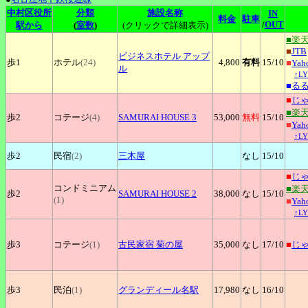
中村区役所
分類
施設名称
IN
料金
駐車
/
OUT
駅から
(
室数
)
(クリックで詳細表示)
■楽
■
JTB
ビジネスホテル
アップ
歩1
ホテル
(24)
4,800
有料
15
/10
■
Ya
ル
↑L
■
る
■
じ
■楽
歩2
コテージ
(4)
SAMURAI
HOUSE 3
53,000
無料
15
/10
■
Ya
↑L
歩2
民宿
(2)
三木屋
なし
15
/10
■
じ
コンドミニアム
■楽
歩2
SAMURAI
HOUSE 2
38,000
なし
15
/10
(1)
■
Ya
↑L
歩3
コテージ
(1)
古民家宿
菊の屋
35,000
なし
17
/10
■
じ
歩3
民泊
(1)
グランディール名駅
17,980
なし
16
/10