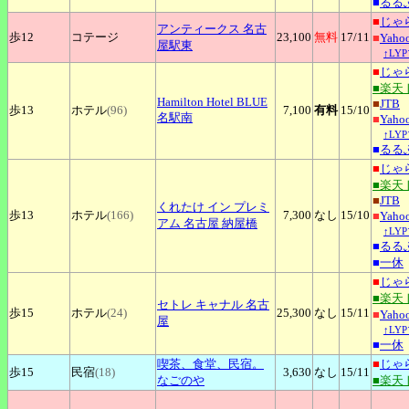
■
るる
■
じゃ
アンティークス
名古
歩12
コテージ
23,100
無料
17
/11
■
Yah
屋駅東
↑LY
■
じゃ
■楽天
Hamilton
Hotel BLUE
■
JTB
歩13
ホテル
(96)
7,100
有料
15
/10
名駅南
■
Yah
↑LY
■
るる
■
じゃ
■楽天
■
JTB
くれたけ
イン プレミ
歩13
ホテル
(166)
7,300
なし
15
/10
■
Yah
アム 名古屋 納屋橋
↑LY
■
るる
■
一休
■
じゃ
■楽天
セトレ
キャナル 名古
歩15
ホテル
(24)
25,300
なし
15
/11
■
Yah
屋
↑LY
■
一休
喫茶、食堂、民宿。
■
じゃ
歩15
民宿
(18)
3,630
なし
15
/11
なごのや
■楽天