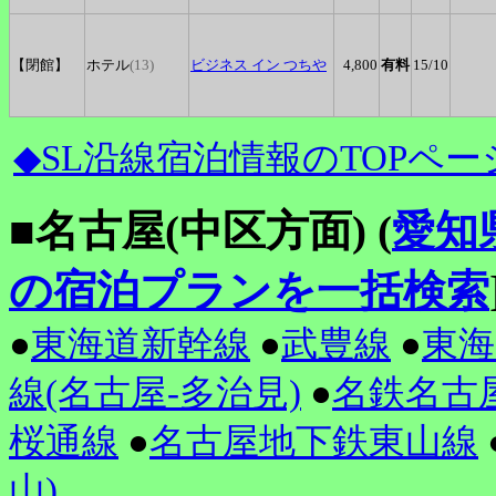
【閉館】
ホテル
(13)
ビジネス
イン つちや
4,800
有料
15
/10
◆SL沿線宿泊情報のTOPペー
■名古屋(中区方面) (
愛知
の宿泊プランを一括検索
●
東海道新幹線
●
武豊線
●
東海
線(名古屋-多治見)
●
名鉄名古
桜通線
●
名古屋地下鉄東山線
山)