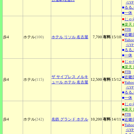
↑LY
■
るる
■
一休
■
じゃ
■楽天
■
JTB
■
近畿
歩4
ホテル
(100)
ホテル
リソル 名古屋
7,700
有料
15
/10
■
Yah
↑LY
■
るる
■
一休
■
じゃ
■楽天
■
JTB
ザ
サイプレス メルキ
■
近畿
歩4
ホテル
(115)
12,500
有料
15
/12
ュール ホテル 名古屋
■
Yah
↑LY
■
るる
■
一休
■
じゃ
■楽天
■
JTB
歩4
ホテル
(242)
名鉄
グランド ホテル
10,200
有料
14
/11
■
近畿
■
Yah
↑LY