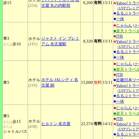
ホテル
歩15
6,200
有料
15
/11
■
Yahoo!トラ
(254)
古屋 丸の内駅前
↑LYPプレミ
■
るるぶトラ
■
一休
■
じゃらん
(
ク
■楽天トラベ
■
JTB
車3
ジャスト
イン プレミ
ホテル
8,320
有料
15
/11
■
Yahoo!トラ
歩10
(181)
アム 名古屋駅
または
↑LYPプレミ
■
るるぶトラ
■
一休
■
じゃらん
(
ク
■楽天トラベ
■
JTB
ホテル
JALシティ 名
ホテル
■
近畿日本ツ
車5
15,000
無料
15
/11
(216)
古屋 錦
■
Yahoo!トラ
↑LYPプレミ
■
るるぶトラ
■
一休
■
じゃらん
(
ク
■楽天トラベ
車5
■
JTB
ホテル
歩15
または
ヒルトン
名古屋
22,374
有料
14
/12
■
Yahoo!トラ
(438)
または
↑LYPプレミ
シャトルバス
■
るるぶトラ