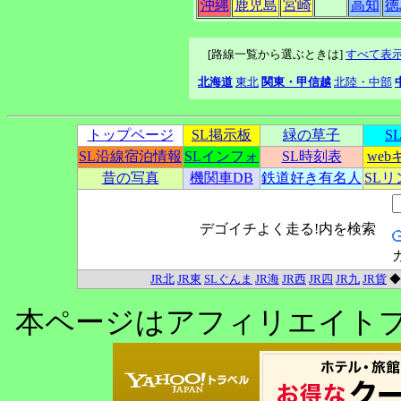
沖縄
鹿児島
宮崎
高知
徳
[路線一覧から選ぶときは]
すべて表
北海道
東北
関東・甲信越
北陸・中部
トップページ
SL掲示板
緑の草子
S
SL沿線宿泊情報
SLインフォ
SL時刻表
we
昔の写真
機関車DB
鉄道好き有名人
SL
デゴイチよく走る!内を検索
JR北
JR東
SLぐんま
JR海
JR西
JR四
JR九
JR貨
本ページはアフィリエイト