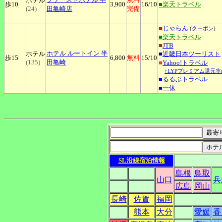
ホテル
歩10
3,900
16
/10
■楽天トラベル
(24)
田亀崎店
完備
■
じゃらん
(
クーポン
)
■楽天トラベル
■
JTB
ホテル
ルートイン 半
ホテル
■
近畿日本ツーリスト
歩15
6,800
無料
15
/10
(135)
田亀崎
■
Yahoo!トラベル
↑LYPプレミアム還元率
■
るるぶトラベル
■
一休
SL沿線宿泊情報
島根
鳥取
山口
兵
広島
岡山
長崎
佐賀
福岡
熊本
大分
愛媛
香