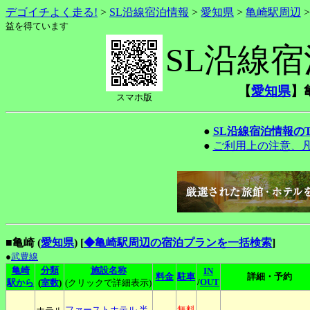
デゴイチよく走る!
>
SL沿線宿泊情報
>
愛知県
>
亀崎駅周辺
益を得ています
SL沿線
【
愛知県
】
スマホ版
●
SL沿線宿泊情報の
●
ご利用上の注意、
■亀崎 (
愛知県
)
[
◆亀崎駅周辺の宿泊プランを一括検索
]
●
武豊線
亀崎
分類
施設名称
IN
料金
駐車
詳細・予約
/
OUT
駅から
(
室数
)
(クリックで詳細表示)
ファーストホテル
半
無料