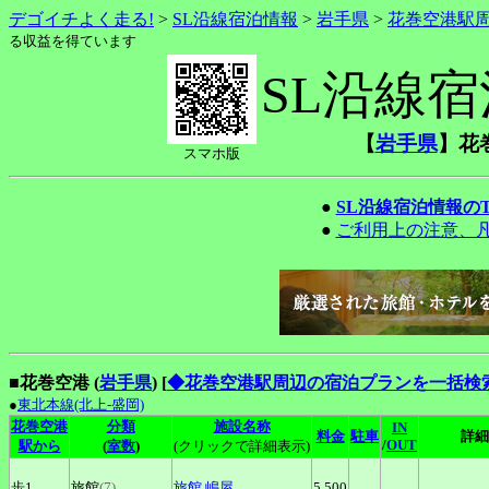
デゴイチよく走る!
>
SL沿線宿泊情報
>
岩手県
>
花巻空港駅
る収益を得ています
SL沿線
【
岩手県
】花
スマホ版
●
SL沿線宿泊情報の
●
ご利用上の注意、
■花巻空港 (
岩手県
)
[
◆花巻空港駅周辺の宿泊プランを一括検
●
東北本線(北上-盛岡)
花巻空港
分類
施設名称
IN
料金
駐車
詳細
/
OUT
駅から
(
室数
)
(クリックで詳細表示)
歩1
旅館
(7)
旅館
嶋屋
5,500