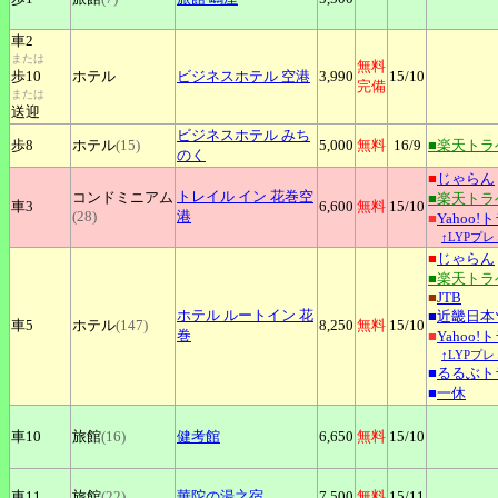
車2
または
無料
歩10
ホテル
ビジネスホテル
空港
3,990
15
/10
完備
または
送迎
ビジネスホテル
みち
歩8
ホテル
(15)
5,000
無料
16
/9
■楽天トラ
のく
■
じゃらん
トレイル
イン 花巻空
コンドミニアム
■楽天トラ
車3
6,600
無料
15
/10
(28)
港
■
Yahoo!
↑LYPプ
■
じゃらん
■楽天トラ
■
JTB
ホテル
ルートイン 花
■
近畿日本
車5
ホテル
(147)
8,250
無料
15
/10
巻
■
Yahoo!
↑LYPプ
■
るるぶト
■
一休
車10
旅館
(16)
健考館
6,650
無料
15
/10
車11
旅館
(22)
華陀の湯之宿
7,500
無料
15
/11