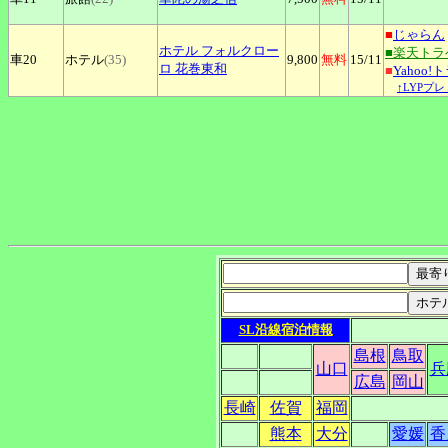
■
じゃらん
ホテル
フォルクロー
■楽天トラ
車20
ホテル
(35)
9,800
無料
15
/11
ロ 花巻東和
■
Yahoo!
↑LYPプ
SL沿線宿泊情報
島根
鳥取
山口
兵
広島
岡山
長崎
佐賀
福岡
熊本
大分
愛媛
香