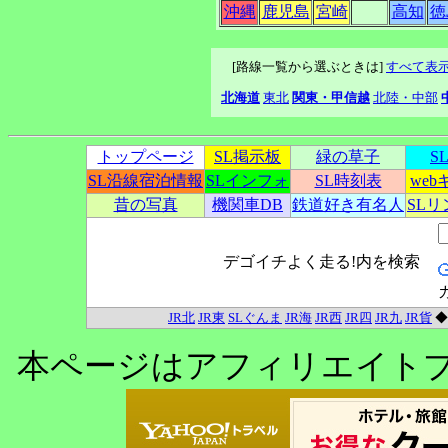
沖縄
鹿児島
宮崎
高知
徳
[路線一覧から選ぶときは]
すべて表
北海道
東北
関東・甲信越
北陸・中部
トップページ
SL掲示板
緑の草子
S
SL沿線宿泊情報
SLインフォ
SL時刻表
we
昔の写真
機関車DB
鉄道好き有名人
SL
デゴイチよく走る!内を検索
JR北
JR東
SLぐんま
JR海
JR西
JR四
JR九
JR貨
本ページはアフィリエイト