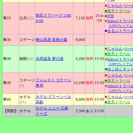
■
じゃらん
(
クー
■楽天トラベル
焼石クアパーク
ひめ
15
■
JTB
:30
車25
公共
(25)
7,150
無料
/10
かゆ
■
Yahoo!トラベ
↑LYPプレミアム
■
るるぶトラベ
車30
コテージ
種山高原
星座の森
9,000
■
じゃらん
(
クー
■楽天トラベル
車40
旅館
(42)
永岡温泉
夢の湯
6,200
無料
15
/10
■
Yahoo!トラベ
↑LYPプレミアム
■
ゆこゆこネッ
■
じゃらん
(
クー
フォレスト
コテージ
コテージ
■楽天トラベル
車40
12,100
無料
15
/10
(5)
奥州
■
Yahoo!トラベ
↑LYPプレミアム
ホテル
グリーンベル
■
じゃらん
ホテル
(
クー
車60
6,000
無料
15
/10
(11)
高勘
■楽天トラベル
ホテル
ニュー 江刺
【閉館】
ホテル
5,500
あり
15
/10
イーズ