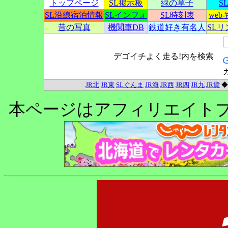
トップページ
SL掲示板
緑の草子
S
SL沿線宿泊情報
SLインフォ
SL時刻表
we
昔の写真
機関車DB
鉄道好き有名人
SL
デゴイチよく走る!内を検索
JR北
JR東
SLぐんま
JR海
JR西
JR四
JR九
JR貨
本ページはアフィリエイト