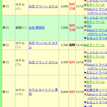
■
じゃらん
(
クー
無料
ホテル
■楽天トラベル
車15
水沢
グリーン ホテル
4,000
15
/10
(45)
完備
■
Yahoo!トラベ
↑LYPプレミアム
■
じゃらん
(
クー
■楽天トラベル
無料
■
JTB
車15
旅館
(67)
水沢
翠明荘
5,060
13
/10
完備
■
Yahoo!トラベ
↑LYPプレミアム
■
るるぶトラベ
水沢
サンパレス ホテ
ホテル
車15
5,500
有料
15
/10
■楽天トラベル
(55)
ル
■
じゃらん
(
クー
■楽天トラベル
ホテル
■
JTB
車15
水沢
グランド ホテル
4,500
無料
14
/10
(79)
■
Yahoo!トラベ
↑LYPプレミアム
■
るるぶトラベ
■
じゃらん
(
クー
■楽天トラベル
■
JTB
ホテル
ルートイン 奥
ホテル
■
近畿日本ツー
車15
8,800
無料
15
/10
(149)
州
■
Yahoo!トラベ
↑LYPプレミアム
■
るるぶトラベ
■
一休