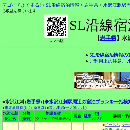
デゴイチよく走る!
>
SL沿線宿泊情報
>
岩手県
>
水沢江刺駅
る収益を得ています
SL沿線
【
岩手県
】水
スマホ版
●
SL沿線宿泊情報の
●
ご利用上の注意、
■水沢江刺 (
岩手県
)
[
◆水沢江刺駅周辺の宿泊プランを一括検
●
東北新幹線(仙台-新青森)
●
東北本線(一ノ関-北上)
水沢江刺
分類
施設名称
IN
料金
駐車
詳細・予
/
OUT
駅から
(
室数
)
(クリックで詳細表示)
■
じゃらん
(
クー
■楽天トラベル