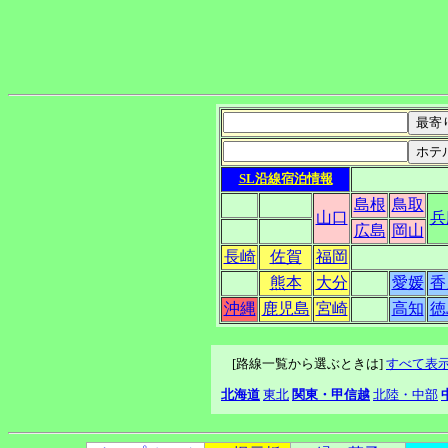
SL沿線宿泊情報
島根
鳥取
山口
兵
広島
岡山
長崎
佐賀
福岡
熊本
大分
愛媛
香
沖縄
鹿児島
宮崎
高知
徳
[路線一覧から選ぶときは]
すべて表
北海道
東北
関東・甲信越
北陸・中部