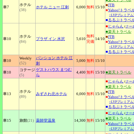
ホテル
■
JTB
車7
ホテル
ニュー 江刺
6,000
無料
15
/10
(38)
■
Yahoo!トラベ
↑LYPプレミアム
■
るるぶトラベ
■
じゃらん
(
クー
■楽天トラベル
無料
ホテル
■
JTB
車10
プラザ
イン 水沢
5,610
14
/10
(84)
完備
■
Yahoo!トラベ
↑LYPプレミアム
■
るるぶトラベ
パンション
ホテル 江
Weekly
車10
5,000
無料
15
/10
(52)
刺
ゲストハウス
まつむ
コテージ
車10
4,400
無料
15
/10
■楽天トラベル
(5)
ら
■
じゃらん
(
クー
■楽天トラベル
ホテル
■
JTB
車13
みずさわ北ホテル
6,000
無料
15
/10
(89)
■
Yahoo!トラベ
↑LYPプレミアム
■
るるぶトラベ
■
じゃらん
(
クー
■楽天トラベル
車15
旅館
(21)
薬師堂温泉
14,300
無料
15
/10
■
Yahoo!トラベ
↑LYPプレミアム