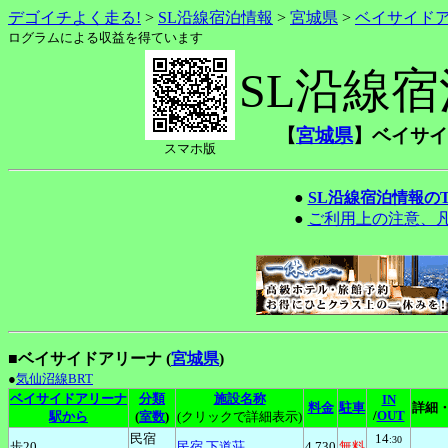
デゴイチよく走る!
>
SL沿線宿泊情報
>
宮城県
>
ベイサイド
ログラムによる収益を得ています
SL沿線
【
宮城県
】ベイサイ
スマホ版
●
SL沿線宿泊情報の
●
ご利用上の注意、
■ベイサイドアリーナ (
宮城県
)
●
気仙沼線BRT
ベイサイドアリーナ
分類
施設名称
IN
料金
駐車
詳細
/
OUT
駅から
(
室数
)
(クリックで詳細表示)
民宿
14
:30
歩20
民宿
下道荘
4,730
無料