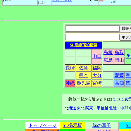
/10
(12)
SL沿線宿泊情報
島根
鳥取
山口
兵
広島
岡山
長崎
佐賀
福岡
熊本
大分
愛媛
香
沖縄
鹿児島
宮崎
高知
徳
[路線一覧から選ぶときは]
すべて表
北海道
東北
関東・甲信越
北陸・中部
トップページ
SL掲示板
緑の草子
S