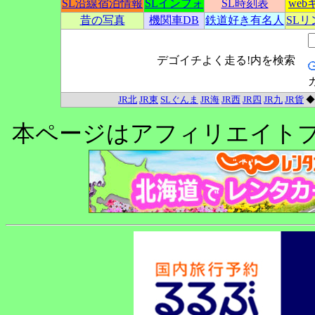
SL沿線宿泊情報
SLインフォ
SL時刻表
we
昔の写真
機関車DB
鉄道好き有名人
SL
デゴイチよく走る!内を検索
JR北
JR東
SLぐんま
JR海
JR西
JR四
JR九
JR貨
本ページはアフィリエイト