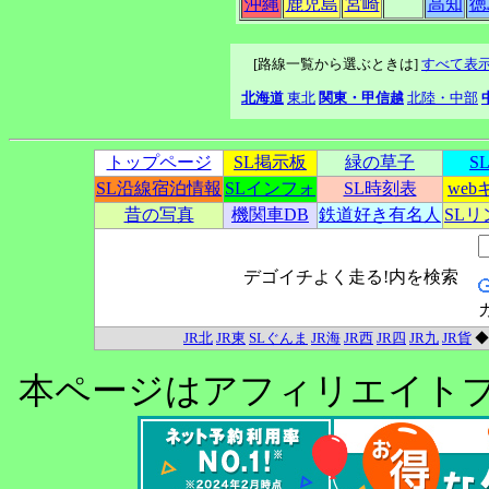
沖縄
鹿児島
宮崎
高知
徳
[路線一覧から選ぶときは]
すべて表
北海道
東北
関東・甲信越
北陸・中部
トップページ
SL掲示板
緑の草子
S
SL沿線宿泊情報
SLインフォ
SL時刻表
we
昔の写真
機関車DB
鉄道好き有名人
SL
デゴイチよく走る!内を検索
JR北
JR東
SLぐんま
JR海
JR西
JR四
JR九
JR貨
本ページはアフィリエイト