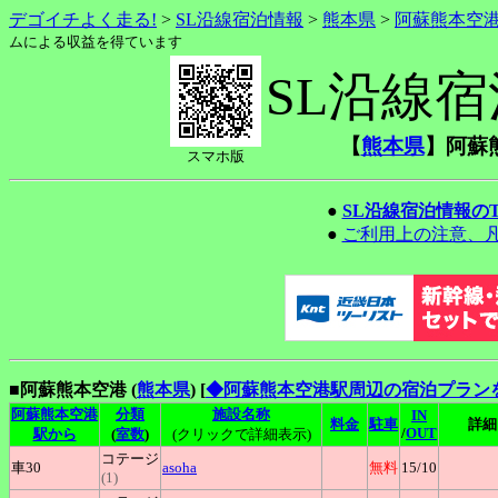
デゴイチよく走る!
>
SL沿線宿泊情報
>
熊本県
>
阿蘇熊本空
ムによる収益を得ています
SL沿線
【
熊本県
】阿蘇
スマホ版
●
SL沿線宿泊情報の
●
ご利用上の注意、
■阿蘇熊本空港 (
熊本県
)
[
◆阿蘇熊本空港駅周辺の宿泊プラン
阿蘇熊本空港
分類
施設名称
IN
料金
駐車
詳細
/
OUT
駅から
(
室数
)
(クリックで詳細表示)
コテージ
車30
asoha
無料
15
/10
(1)