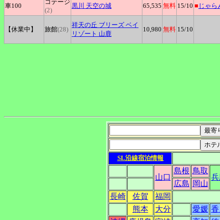
コテージ
車100
黒川
天空の城
65,535
無料
15
/10
■
じゃら
(2)
祥天の丘
ブリーズ ベイ
【休業中】
旅館
(28)
10,980
無料
15
/10
リゾート 山鹿
SL沿線宿泊情報
島根
鳥取
山口
兵
広島
岡山
長崎
佐賀
福岡
熊本
大分
愛媛
香