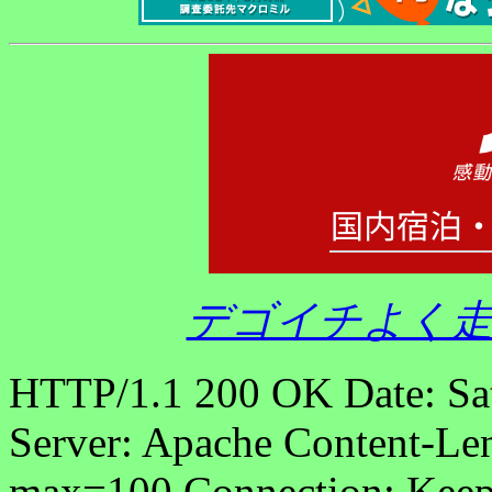
デゴイチよく走
HTTP/1.1 200 OK Date: Sa
Server: Apache Content-Len
max=100 Connection: Keep