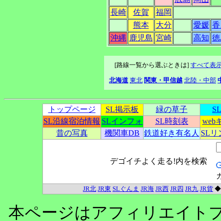
長崎
佐賀
福岡
熊本
大分
愛媛
香
沖縄
鹿児島
宮崎
高知
徳
[路線一覧から選ぶときは]
すべて表
北海道
東北
関東・甲信越
北陸・中部
トップページ
SL掲示板
緑の草子
S
SL沿線宿泊情報
SLインフォ
SL時刻表
we
昔の写真
機関車DB
鉄道好き有名人
SL
デゴイチよく走る!内を検索
JR北
JR東
SLぐんま
JR海
JR西
JR四
JR九
JR貨
本ページはアフィリエイト