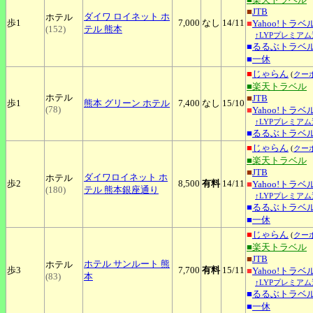
■
JTB
ダイワ
ロイネット ホ
ホテル
歩1
7,000
なし
14
/11
■
Yahoo!トラベ
(152)
テル 熊本
↑LYPプレミアム
■
るるぶトラベ
■
一休
■
じゃらん
(
クー
■楽天トラベル
ホテル
■
JTB
歩1
熊本
グリーン ホテル
7,400
なし
15
/10
(78)
■
Yahoo!トラベ
↑LYPプレミアム
■
るるぶトラベ
■
じゃらん
(
クー
■楽天トラベル
■
JTB
ダイワロイネット
ホ
ホテル
歩2
8,500
有料
14
/11
■
Yahoo!トラベ
(180)
テル 熊本銀座通り
↑LYPプレミアム
■
るるぶトラベ
■
一休
■
じゃらん
(
クー
■楽天トラベル
■
JTB
ホテル
サンルート 熊
ホテル
歩3
7,700
有料
15
/11
■
Yahoo!トラベ
(83)
本
↑LYPプレミアム
■
るるぶトラベ
■
一休