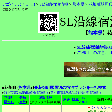
デゴイチよく走る!
>
SL沿線宿泊情報
>
熊本県
>
花畑町駅周
収益を得ています
SL沿線
【
熊本県
】花
スマホ版
●
SL沿線宿泊情報の
●
ご利用上の注意、
■花畑町 (
熊本県
)
[
◆花畑町駅周辺の宿泊プランを一括検索
]
●
熊本市電2系統(田崎橋-健軍町)
●
熊本市電3系統(上熊本駅前-健軍町)
花畑町
分類
施設名称
IN
料金
駐車
詳細・予
/
OUT
駅から
(
室数
)
(クリックで詳細表示)
■
じゃらん
(
クー
■楽天トラベル