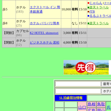
■
じゃらん
(
クー
エクストール
イン 熊
ホテル
■楽天トラベル
歩5
10,000
有料
15
/10
(183)
本銀座通
■
JTB
■
るるぶトラベ
ホテル
歩8
ホテル
バリバリ熊本
なし
15
/11
■楽天トラベル
(25)
カプセル
【閉館】
K2
HOTEL shimotori
3,000
有料
15
/11
(66)
ホテル
【閉館】
ビジネスホテル
若杉
4,000
有料
15
/10
(12)
SL沿線宿泊情報
島根
鳥取
山口
兵
広島
岡山