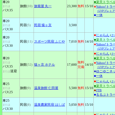
車20
■楽天トラベ
旅館
(10)
旅籠屋
丸一
23,300
無料
15
/10
または
■
Yahoo!トラ
バス35
↑LYPプレミ
■
一休
車20
民宿
(5)
民宿
猿ヶ京
3,500
または
バス30
■
じゃらん
(
ク
車20
■楽天トラベ
民宿
(11)
スポーツ民宿
ふじや
7,010
無料
14
/10
または
■
Yahoo!トラ
バス30
↑LYPプレミ
■
じゃらん
(
ク
車20
■楽天トラベ
無料
または
■
Yahoo!トラ
旅館
(52)
猿ヶ京
ホテル
17,600
14
/10
バス35
完備
↑LYPプレミ
送迎
■
ゆこゆこネ
または
■
一休
■
じゃらん
(
ク
車25
■楽天トラベ
旅館
(9)
温泉旅館
仁田屋
5,500
無料
15
/10
または
■
JTB
バス25
■
るるぶトラ
車25
民宿
(8)
温泉農家民宿
はしば
5,050
無料
15
/10
または
バス30
■
じゃらん
(
ク