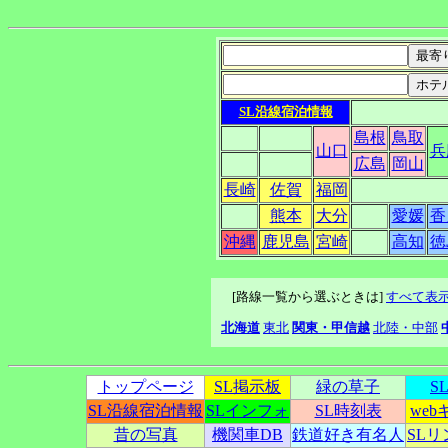
SL沿線宿泊情報
島根
鳥取
山口
兵
広島
岡山
長崎
佐賀
福岡
熊本
大分
愛媛
香
沖縄
鹿児島
宮崎
高知
徳
[路線一覧から選ぶときは]
すべて表
北海道
東北
関東・甲信越
北陸・中部
トップページ
SL掲示板
緑の草子
S
SL沿線宿泊情報
SLインフォ
SL時刻表
we
昔の写真
機関車DB
鉄道好き有名人
SL