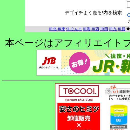
デゴイチよく走る!内を検索
JR北
JR東
SLぐんま
JR海
JR西
JR四
JR九
JR貨
本ページはアフィリエイト