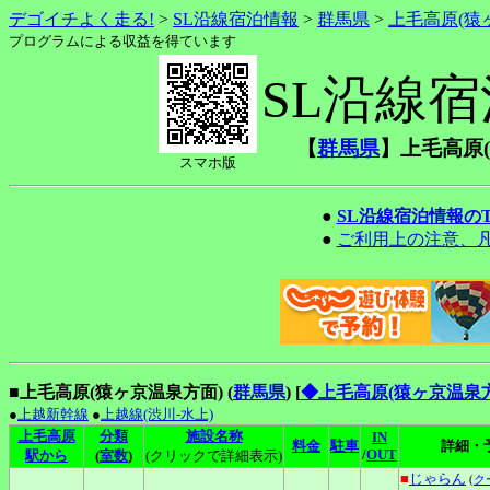
デゴイチよく走る!
>
SL沿線宿泊情報
>
群馬県
>
上毛高原(猿
プログラムによる収益を得ています
SL沿線
【
群馬県
】上毛高原(
スマホ版
●
SL沿線宿泊情報の
●
ご利用上の注意、
■上毛高原(猿ヶ京温泉方面) (
群馬県
)
[
◆上毛高原(猿ヶ京温泉
●
上越新幹線
●
上越線(渋川-水上)
上毛高原
分類
施設名称
IN
料金
駐車
詳細・
/
OUT
駅から
(
室数
)
(クリックで詳細表示)
■
じゃらん
(
ク