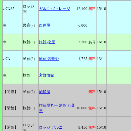
ロッジ
バス35
ガルニ
ヴィレッジ
12,100
無料
15
/10
(6)
車
民宿
(7)
西原屋
6,000
車
旅館
(3)
旅館
松屋
3,500
あり
16
/10
バス
民宿
(5)
民宿
気楽や
4,725
無料
13
/11
車
旅館
宮野旅館
【閉館】
民宿
(7)
焔硝屋
無料
15
/10
旅籠屋丸一
別館 万葉
【閉館】
旅館
(8)
10,000
無料
15
/10
亭
ロッジ
【閉館】
ロッジ
ガルニ
9,450
無料
15
/10
(6)