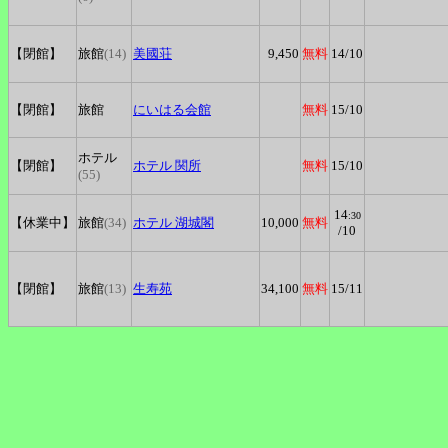
【閉館】
旅館
(14)
美國荘
9,450
無料
14
/10
【閉館】
旅館
にいはる会館
無料
15
/10
ホテル
【閉館】
ホテル
関所
無料
15
/10
(55)
14
:30
【休業中】
旅館
(34)
ホテル
湖城閣
10,000
無料
/10
【閉館】
旅館
(13)
生寿苑
34,100
無料
15
/11