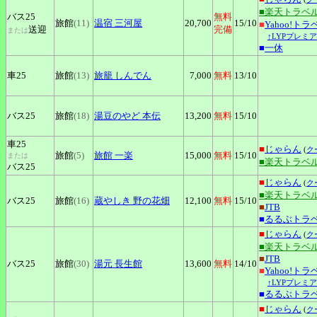
■楽天トラベ
バス25
無料
旅館
(11)
温宿
三河屋
20,700
15
/10
■
Yahoo!トラ
送迎
完備
または
↑LYPプレミ
■
一休
車25
旅館
(13)
旅籠
しんでん
7,000
無料
13
/10
バス25
旅館
(18)
湯豆のやど
本伝
13,200
無料
15
/10
車25
■
じゃらん
(
ク
旅館
(5)
旅館
一楽
15,000
無料
15
/10
または
■楽天トラベ
バス25
■
じゃらん
(
ク
■楽天トラベ
バス25
旅館
(16)
蔵やしき
野の花畑
12,100
無料
15
/10
■
JTB
■
るるぶトラ
■
じゃらん
(
ク
■楽天トラベ
■
JTB
バス25
旅館
(30)
湯元
長生館
13,600
無料
14
/10
■
Yahoo!トラ
↑LYPプレミ
■
るるぶトラ
■
じゃらん
(
ク