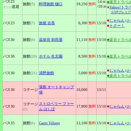
バス25
14
■楽天トラベ
:30
旅館
(5)
料理旅館
樋口
19,250
無料
/10
送迎
:30
■
Yahoo!トラ
または
↑LYPプレミ
■
じゃらん
(
ク
バス25
旅館
(7)
旅籠
吉長
6,300
無料
15
/10
■
トクー！
バス30
旅館
(6)
温泉宿
前田屋
11,110
無料
15
/10
■楽天トラベ
バス30
旅館
(20)
ホテル
生京園
8,500
無料
15
/10
■楽天トラベ
■
じゃらん
(
ク
バス30
旅館
(21)
清野旅館
5,000
無料
15
/10
■楽天トラベ
湯島
オートキャンプ
バス30
コテージ
10,000
13
/11
場
ストロベリー
ファー
コテージ
バス30
17,900
無料
15
/10
■
じゃらん
(
ク
(1)
ム はしば
バス35
旅館
(6)
Garni
Village
12,100
無料
15
/10
■
じゃらん
(
ク