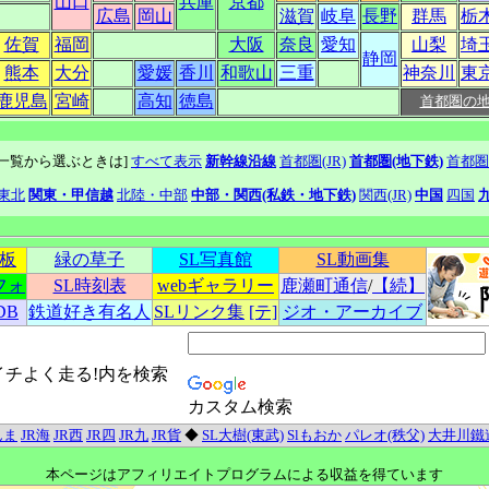
山口
兵庫
京都
広島
岡山
滋賀
岐阜
長野
群馬
栃
佐賀
福岡
大阪
奈良
愛知
山梨
埼
静岡
熊本
大分
愛媛
香川
和歌山
三重
神奈川
東
鹿児島
宮崎
高知
徳島
首都圏の
線一覧から選ぶときは]
すべて表示
新幹線沿線
首都圏(JR)
首都圏(地下鉄)
首都圏
東北
関東・甲信越
北陸・中部
中部・関西(私鉄・地下鉄)
関西(JR)
中国
四国
示板
緑の草子
SL写真館
SL動画集
フォ
SL時刻表
webギャラリー
鹿瀬町通信
/
【続】
DB
鉄道好き有名人
SLリンク集
[テ]
ジオ・アーカイブ
イチよく走る!内を検索
カスタム検索
んま
JR海
JR西
JR四
JR九
JR貨
◆
SL大樹(東武)
Slもおか
パレオ(秩父)
大井川鐵
本ページはアフィリエイトプログラムによる収益を得ています