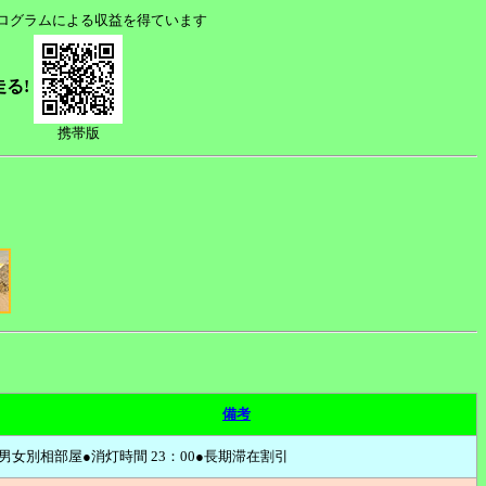
プログラムによる収益を得ています
走る!
携帯版
備考
男女別相部屋●消灯時間 23：00●長期滞在割引