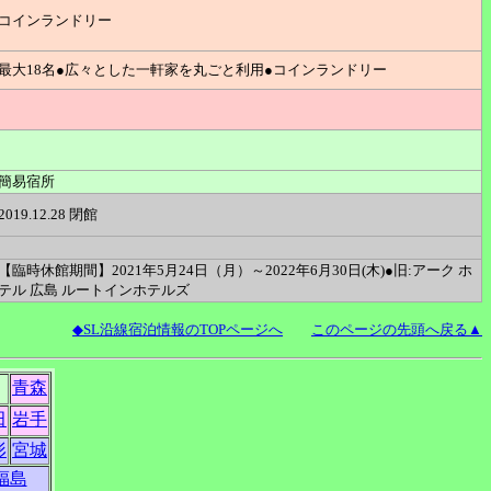
コインランドリー
最大18名●広々とした一軒家を丸ごと利用●コインランドリー
簡易宿所
2019.12.28 閉館
【臨時休館期間】2021年5月24日（月）～2022年6月30日(木)●旧:アーク ホ
テル 広島 ルートインホテルズ
◆SL沿線宿泊情報のTOPページへ
このページの先頭へ戻る▲
青森
田
岩手
形
宮城
福島