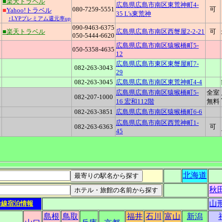
■楽天トラベル
広島県広島市南区東荒神町4-
0
080-7259-5551
可
■
Yahoo!トラベル
35 L’s東荒神
↑LYPプレミアム還元率up
090-9463-6375
0
■楽天トラベル
広島県広島市南区西蟹屋2-2-21
可
050-5444-6620
広島県広島市南区猿猴橋町5-
1
050-5358-4635
12
広島県広島市東区東蟹屋町7-
082-263-3043
29
082-263-3045
広島県広島市南区東荒神町4-4
広島県広島市南区猿猴橋町5-
全室
0
082-207-1000
16 宏和112階
無料
082-263-3851
広島県広島市南区猿猴橋町6-6
広島県広島市南区西荒神町1-
0
082-263-6363
可
45
北海道
秋
山
沿線宿泊情報
島根
鳥取
福井
石川
富山
新潟