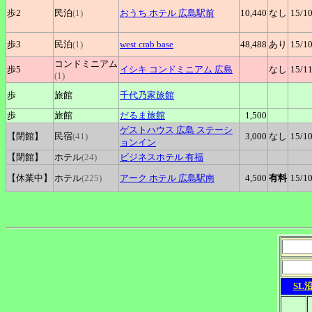
歩2
民泊
(1)
おうち
ホテル 広島駅前
10,440
なし
15
/1
歩3
民泊
(1)
west
crab base
48,488
あり
15
/1
コンドミニアム
歩5
イシキ
コンドミニアム 広島
なし
15
/1
(1)
歩
旅館
千代乃家旅館
歩
旅館
だるま旅館
1,500
ゲストハウス
広島 ステーシ
【閉館】
民宿
(41)
3,000
なし
15
/1
ョンイン
【閉館】
ホテル
(24)
ビジネスホテル
有福
【休業中】
ホテル
(225)
アーク
ホテル 広島駅南
4,500
有料
15
/1
SL