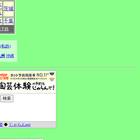
木
茨城
玉
京
千葉
地下鉄
(私鉄)
九州
沖縄
道
◆
じゃらんnet