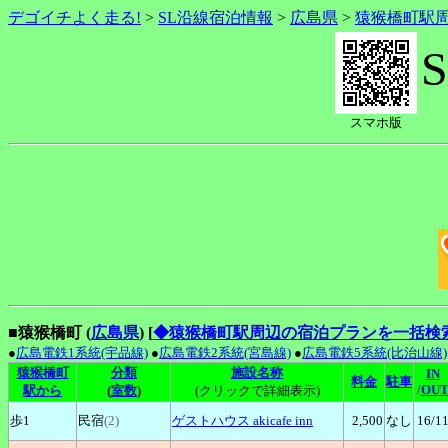
デゴイチよく走る!
>
SL沿線宿泊情報
>
広島県
>
猿猴橋町駅
スマホ版
■猿猴橋町 (
広島県
)
[
◆猿猴橋町駅周辺の宿泊プランを一括検
●
広島電鉄1系統(宇品線)
●
広島電鉄2系統(宮島線)
●
広島電鉄5系統(比治山線)
猿猴橋町
分類
施設名称
IN
料金
駐車
/
OU
駅から
(
室数
)
(クリックで詳細表示)
歩1
民宿
(2)
ゲストハウス
akicafe inn
2,500
なし
16
/1