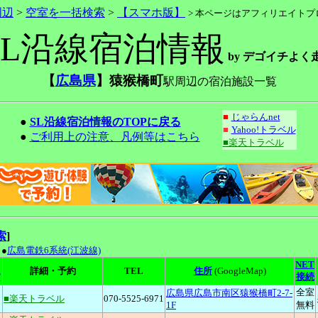
周辺
>
空室を一括検索
>
【スマホ版】
> 本ページはアフィリエイト
SL沿線宿泊情報
by デゴイチよく
【
広島県
】猿猴橋町
駅周辺の宿泊施設一覧
■
じゃらんnet
●
SL沿線宿泊情報のTOPに戻る
■
Yahoo!トラベル
●
ご利用上の注意、凡例等はこちら
■楽天トラベル
索
]
●
広島電鉄6系統(江波線)
NET
詳細・予約
TEL
住所
(GoogleMap)
T
接続
全室
広島県広島市南区猿猴橋町2-7-
1
■楽天トラベル
070-5525-6971
1F
無料