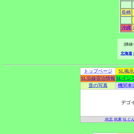
長崎
沖縄
[路
北海道
トップページ
SL掲
SL沿線宿泊情報
SLイン
昔の写真
機関車
デゴ
JR北
JR東
SLぐ