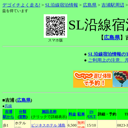
デゴイチよく走る!
>
SL沿線宿泊情報
>
広島県
>
吉浦駅周辺
益を得ています
SL沿線
【
広島県
】
スマホ版
●
SL沿線宿泊情報の
●
ご利用上の注意、
■吉浦 (
広島県
)
●
呉線
吉浦
分類
施設名称
IN
料金
駐車
詳細・予約
T
/
OUT
駅から
(
室数
)
(クリックで詳細表示)
無料
ホテル
歩1
ビジネスホテル
浦島
6,500
15
/10
0823-
(10)
完備