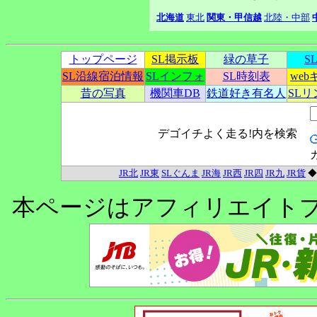
北海道
東北
関東・甲信越
北陸・中部
トップページ
SL掲示板
緑の草子
S
SL沿線宿泊情報
SLインフォ
SL時刻表
we
昔の写真
機関車DB
鉄道好き有名人
SL
デゴイチよく走る!内を検索
JR北
JR東
SLぐんま
JR海
JR西
JR四
JR九
JR貨
本ページはアフィリエイト