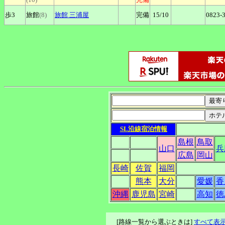
歩3
旅館
(8)
旅館
三浦屋
完備
15
/10
0823-
SL沿線宿泊情報
島根
鳥取
山口
兵
広島
岡山
長崎
佐賀
福岡
熊本
大分
愛媛
香
沖縄
鹿児島
宮崎
高知
徳
[路線一覧から選ぶときは]
すべて表