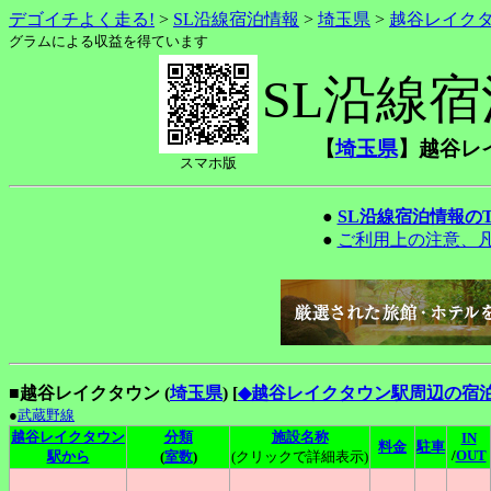
デゴイチよく走る!
>
SL沿線宿泊情報
>
埼玉県
>
越谷レイク
グラムによる収益を得ています
SL沿線
【
埼玉県
】越谷レ
スマホ版
●
SL沿線宿泊情報の
●
ご利用上の注意、
■越谷レイクタウン (
埼玉県
)
[
◆越谷レイクタウン駅周辺の宿
●
武蔵野線
越谷レイクタウン
分類
施設名称
IN
料金
駐車
/
OUT
駅から
(
室数
)
(クリックで詳細表示)