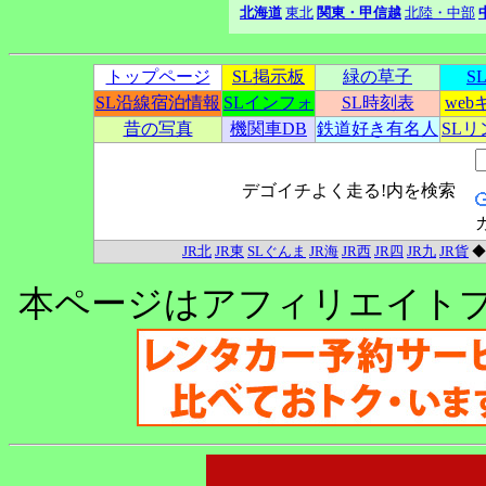
北海道
東北
関東・甲信越
北陸・中部
トップページ
SL掲示板
緑の草子
S
SL沿線宿泊情報
SLインフォ
SL時刻表
we
昔の写真
機関車DB
鉄道好き有名人
SL
デゴイチよく走る!内を検索
JR北
JR東
SLぐんま
JR海
JR西
JR四
JR九
JR貨
本ページはアフィリエイト