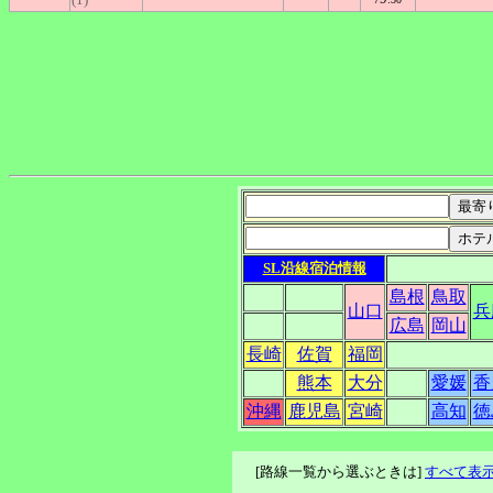
SL沿線宿泊情報
島根
鳥取
山口
兵
広島
岡山
長崎
佐賀
福岡
熊本
大分
愛媛
香
沖縄
鹿児島
宮崎
高知
徳
[路線一覧から選ぶときは]
すべて表