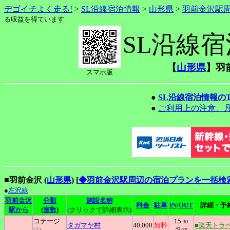
デゴイチよく走る!
>
SL沿線宿泊情報
>
山形県
>
羽前金沢駅
る収益を得ています
SL沿線
【
山形県
】羽
スマホ版
●
SL沿線宿泊情報の
●
ご利用上の注意、
■羽前金沢 (
山形県
)
[
◆羽前金沢駅周辺の宿泊プランを一括検
●
左沢線
羽前金沢
分類
施設名称
料金
駐車
IN
/
OUT
詳細・予
駅から
(
室数
)
(クリックで詳細表示)
コテージ
15
:30
タガマヤ村
40,000
無料
■楽天トラ
/9
(1)
:30