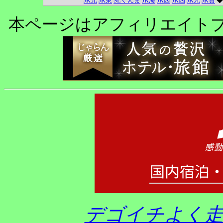
JR北
JR東
SLぐんま
JR海
JR西
JR四
JR九
JR貨
本ページはアフィリエイト
デゴイチよく走