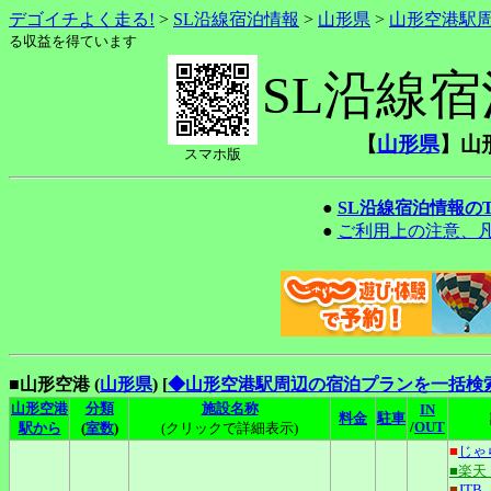
デゴイチよく走る!
>
SL沿線宿泊情報
>
山形県
>
山形空港駅
る収益を得ています
SL沿線
【
山形県
】山
スマホ版
●
SL沿線宿泊情報の
●
ご利用上の注意、
■山形空港 (
山形県
)
[
◆山形空港駅周辺の宿泊プランを一括検
山形空港
分類
施設名称
IN
料金
駐車
/
OUT
駅から
(
室数
)
(クリックで詳細表示)
■
じゃ
■楽天
■
JTB