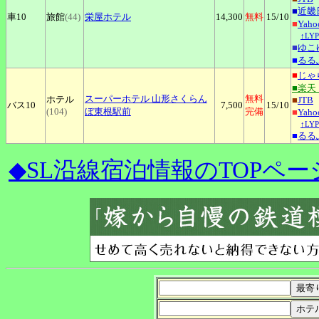
■
近畿
車10
旅館
(44)
栄屋ホテル
14,300
無料
15
/10
■
Yah
↑L
■
ゆこ
■
るる
■
じゃ
■楽天
スーパーホテル
山形さくらん
無料
ホテル
■
JTB
バス10
7,500
15
/10
(104)
ぼ東根駅前
完備
■
Yah
↑L
■
るる
◆SL沿線宿泊情報のTOPペー