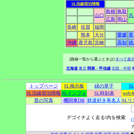
SL沿線宿泊情報
島根
鳥取
山口
兵
広島
岡山
長崎
佐賀
福岡
熊本
大分
愛媛
香
沖縄
鹿児島
宮崎
高知
徳
[路線一覧から選ぶときは]
すべて表
北海道
東北
関東・甲信越
北陸・中部
トップページ
SL掲示板
緑の草子
S
SL沿線宿泊情報
SLインフォ
SL時刻表
we
昔の写真
機関車DB
鉄道好き有名人
SL
デゴイチよく走る!内を検索