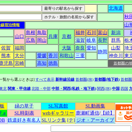
北海道
秋
山
沿線宿泊情報
島根
鳥取
福井
石川
富山
新潟
山口
兵庫
京都
広島
岡山
滋賀
岐阜
長野
群馬
栃
佐賀
福岡
大阪
奈良
愛知
山梨
埼
静岡
熊本
大分
愛媛
香川
和歌山
三重
神奈川
東
鹿児島
宮崎
高知
徳島
首都圏の
線一覧から選ぶときは]
すべて表示
新幹線沿線
首都圏(JR)
首都圏(地下鉄)
首都圏
東北
関東・甲信越
北陸・中部
中部・関西(私鉄・地下鉄)
関西(JR)
中国
四国
示板
緑の草子
SL写真館
SL動画集
フォ
SL時刻表
webギャラリー
鹿瀬町通信
/
【続】
DB
鉄道好き有名人
SLリンク集
[テ]
ジオ・アーカイブ