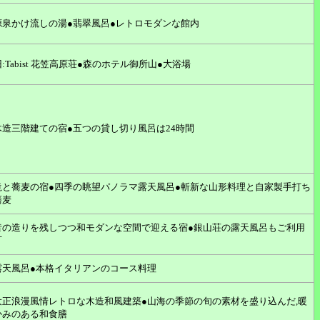
源泉かけ流しの湯●翡翠風呂●レトロモダンな館内
旧:Tabist 花笠高原荘●森のホテル御所山●大浴場
木造三階建ての宿●五つの貸し切り風呂は24時間
滝と蕎麦の宿●四季の眺望パノラマ露天風呂●斬新な山形料理と自家製手打ち
蕎麦
昔の造りを残しつつ和モダンな空間で迎える宿●銀山荘の露天風呂もご利用
可
露天風呂●本格イタリアンのコース料理
大正浪漫風情レトロな木造和風建築●山海の季節の旬の素材を盛り込んだ,暖
かみのある和食膳