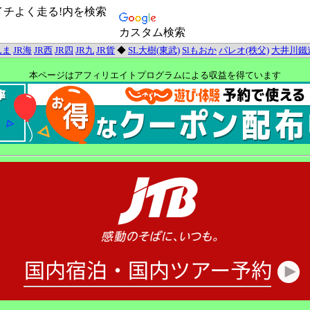
イチよく走る!内を検索
カスタム検索
んま
JR海
JR西
JR四
JR九
JR貨
◆
SL大樹(東武)
Slもおか
パレオ(秩父)
大井川鐵
本ページはアフィリエイトプログラムによる収益を得ています