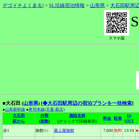
デゴイチよく走る!
>
SL沿線宿泊情報
>
山形県
>
大石田駅周
スマホ版
■大石田 (
山形県
)
[
◆大石田駅周辺の宿泊プランを一括検索
]
●
山形新幹線
●
奥羽本線(天童-新庄)
大石田
分類
施設名称
IN
料金
駐車
/
OUT
駅から
(
室数
)
(クリックで詳細表示)
歩1
旅館
(6)
最上屋旅館
7,000
無料
13
/10
■