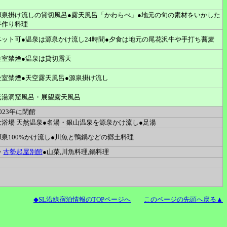
源泉掛け流しの貸切風呂●露天風呂「かわらべ」●地元の旬の素材をいかした
手作り料理
ペット可●温泉は源泉かけ流し24時間●夕食は地元の尾花沢牛や手打ち蕎麦
全室禁煙●温泉は貸切露天
全室禁煙●天空露天風呂●源泉掛け流し
元湯洞窟風呂・展望露天風呂
023年に閉館
大浴場 天然温泉●名湯・銀山温泉を源泉かけ流し●足湯
源泉100%かけ流し●川魚と鴨鍋などの郷土料理
⇒
古勢起屋別館
●山菜,川魚料理,鍋料理
◆SL沿線宿泊情報のTOPページへ
このページの先頭へ戻る▲