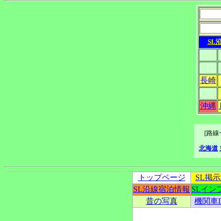
SL
長崎
沖縄
[路
北海道
トップページ
SL掲
SL沿線宿泊情報
SLイン
昔の写真
機関車