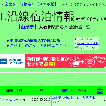
辺
>
空室を一括検索
>
【スマホ版】
> 本ページはアフィリエイトプ
SL沿線宿泊情報
by デゴイチよく
【
山形県
】大石田
駅周辺の宿泊施設一覧
■
じゃらんnet
●
SL沿線宿泊情報のTOPに戻る
■
Yahoo!トラベル
●
ご利用上の注意、凡例等はこちら
■楽天トラベル
NET
詳細・予約
TEL
住所
(GoogleMap)
接続
山形県北村山郡大石田町駅前通
じゃらん
0237-35-2015
(
クーポン
)
り8-7