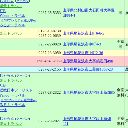
じゃらん
(
クーポン
)
■楽天トラベル
山形県北村山郡大石田町大字豊
JTB
0237-35-5353
可
田884-1
Yahoo!トラベル
↑LYPプレミアム還元率up
るるぶトラベル
0120-10-8730
■楽天トラベル
山形県尾花沢市上町6-6-5
0237-22-0639
全室
0237-22-0020
山形県尾花沢市中町4-3
可
0237-23-3050
山形県尾花沢市中町2-36
090-4548-2359
山形県尾花沢市大字鶴巻田490
0237-23-2155
山形県尾花沢市二藤袋1368-23
じゃらん
(
クーポン
)
■楽天トラベル
JTB
全室
近畿日本ツーリスト
0237-28-2322
山形県尾花沢市大字銀山新畑85
無料
Yahoo!トラベル
↑LYPプレミアム還元率up
るるぶトラベル
一休
じゃらん
全室
山形県尾花沢市大字銀山新畑
(
クーポン
)
0237-28-2021
■楽天トラベル
421
無料