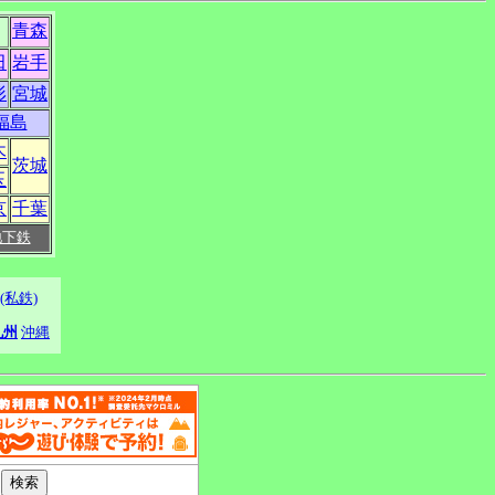
青森
田
岩手
形
宮城
福島
木
茨城
玉
京
千葉
地下鉄
(私鉄)
九州
沖縄