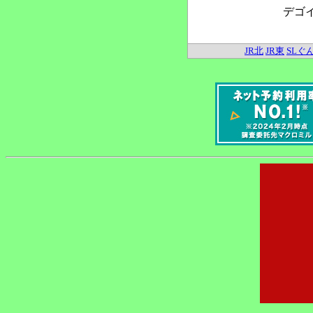
デゴ
JR北
JR東
SLぐ