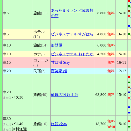
■
あったまりランド深堀
虹
■
車5
旅館
(11)
8,800
無料
15
/10
の館
■
■
ホテル
車6
ビジネスホテル
すがはら
4,860
無料
16
/10
(12)
車10
旅館
(14)
加登屋
6,000
無料
車10
ホテル
ビジネスホテル
おもたか
4,500
無料
15
/10
コテージ
車15
甘口派
Stay
無料
16
/11
(3)
車20
民宿
(2)
百笑家
姫
無料
12
/12
■
■
車20
■
旅館
(40)
仙峡の宿
銀山荘
63,800
無料
15
/10
バス30
■
または
■
■
車30
無料
■
バス40
旅館
(10)
旅館
松本
18,700
15
/10
または
完備
無料送迎
または