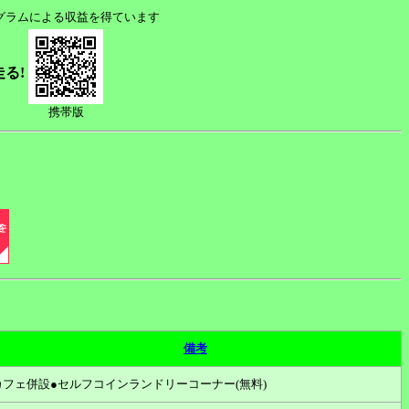
ログラムによる収益を得ています
走る!
携帯版
備考
カフェ併設●セルフコインランドリーコーナー(無料)