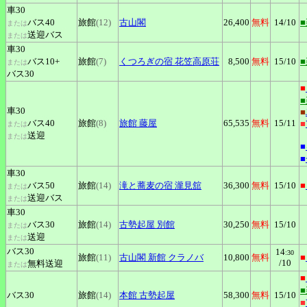
車30
バス40
旅館
(12)
古山閣
26,400
無料
14
/10
または
送迎バス
または
車30
バス10+
旅館
(7)
くつろぎの宿
花笠高原荘
8,500
無料
15
/10
または
バス30
■
車30
■
バス40
旅館
(8)
旅館
藤屋
65,535
無料
15
/11
■
または
送迎
または
■
■
車30
バス50
旅館
(14)
滝と蕎麦の宿
瀧見舘
36,300
無料
15
/10
■
または
送迎バス
または
車30
バス30
旅館
(14)
古勢起屋
別館
30,250
無料
15
/10
または
送迎
または
バス30
14
:30
旅館
(11)
古山閣
新館 クラノバ
10,800
無料
■
/10
無料送迎
または
■
バス30
旅館
(14)
本館
古勢起屋
58,300
無料
15
/10
■