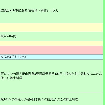
展望風呂●研修室,食堂,宴会場（別館）もあり
岩風呂24時間
農家民宿●手打ちそば
大正ロマンの漂う銀山温泉●寝湯露天風呂●地元で採れた旬の素材をふんだん
に使った郷土料理
天然100％の掛流しの湯●四季折々の山菜,きのこの郷土料理