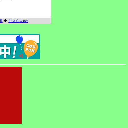
道
◆
じゃらんnet