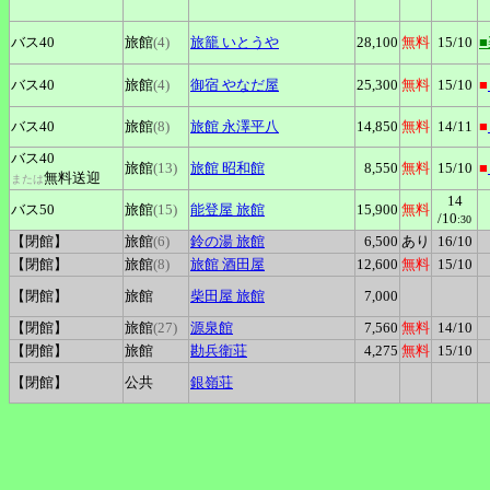
バス40
旅館
(4)
旅籠
いとうや
28,100
無料
15
/10
バス40
旅館
(4)
御宿
やなだ屋
25,300
無料
15
/10
■
バス40
旅館
(8)
旅館
永澤平八
14,850
無料
14
/11
■
バス40
旅館
(13)
旅館
昭和館
8,550
無料
15
/10
■
無料送迎
または
14
バス50
旅館
(15)
能登屋
旅館
15,900
無料
/10
:30
【閉館】
旅館
(6)
鈴の湯
旅館
6,500
あり
16
/10
【閉館】
旅館
(8)
旅館
酒田屋
12,600
無料
15
/10
【閉館】
旅館
柴田屋
旅館
7,000
【閉館】
旅館
(27)
源泉館
7,560
無料
14
/10
【閉館】
旅館
勘兵衛荘
4,275
無料
15
/10
【閉館】
公共
銀嶺荘