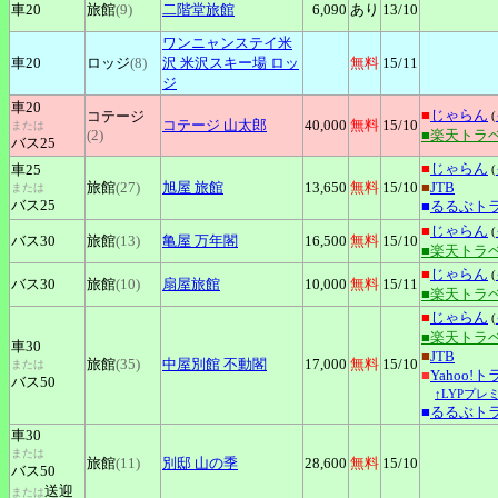
車20
旅館
(9)
二階堂旅館
6,090
あり
13
/10
ワンニャンステイ米
車20
ロッジ
(8)
沢
米沢スキー場 ロッ
無料
15
/11
ジ
車20
■
じゃらん
コテージ
(
コテージ
山太郎
40,000
無料
15
/10
または
(2)
■楽天トラ
バス25
■
じゃらん
車25
(
旅館
(27)
旭屋
旅館
13,650
無料
15
/10
■
JTB
または
バス25
■
るるぶト
■
じゃらん
(
バス30
旅館
(13)
亀屋
万年閣
16,500
無料
15
/10
■楽天トラ
■
じゃらん
(
バス30
旅館
(10)
扇屋旅館
10,000
無料
15
/11
■楽天トラ
■
じゃらん
(
■楽天トラ
車30
■
JTB
旅館
(35)
中屋別館
不動閣
17,000
無料
15
/10
または
■
Yahoo!
バス50
↑LYPプレ
■
るるぶト
車30
または
旅館
(11)
別邸
山の季
28,600
無料
15
/10
バス50
送迎
または