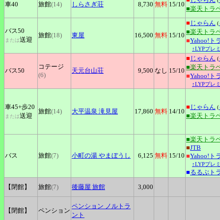
(
車40
旅館
(14)
しらさぎ荘
8,730
無料
15
/10
■楽天トラ
■
じゃらん
(
バス50
■楽天トラ
旅館
(18)
東屋
16,500
無料
15
/10
送迎
■
Yahoo!
または
↑LYPプレ
■
じゃらん
(
コテージ
■楽天トラ
バス50
天元台山荘
9,500
なし
15
/10
(6)
■
Yahoo!
↑LYPプレ
車45+
歩20
■
じゃらん
(
旅館
(14)
大平温泉
滝見屋
17,860
無料
14
/10
送迎
■楽天トラ
または
■楽天トラ
■
JTB
バス
旅館
(7)
小町の湯
やまぼうし
6,125
無料
15
/10
■
Yahoo!
↑LYPプレ
■
るるぶト
【閉館】
旅館
(7)
後藤屋
旅館
3,000
ペンション
ノルトラ
【閉館】
ペンション
ント