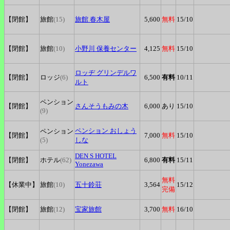
【閉館】
旅館
(15)
旅館
春木屋
5,600
無料
15
/10
【閉館】
旅館
(10)
小野川
保養センター
4,125
無料
15
/10
ロッヂ
グリンデルワ
【閉館】
ロッジ
(6)
6,500
有料
10
/11
ルト
ペンション
【閉館】
さんそうもみの木
6,000
あり
15
/10
(9)
ペンション
おしょう
ペンション
【閉館】
7,000
無料
15
/10
(5)
しな
DEN
S HOTEL
【閉館】
ホテル
(62)
6,800
有料
15
/11
Yonezawa
無料
【休業中】
旅館
(10)
五十鈴荘
3,564
15
/12
完備
【閉館】
旅館
(12)
宝家旅館
3,700
無料
16
/10