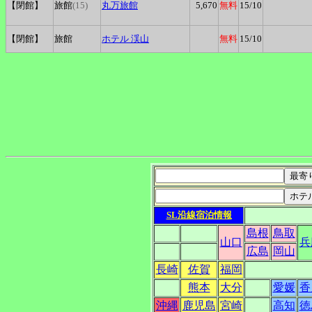
【閉館】
旅館
(15)
丸万旅館
5,670
無料
15
/10
【閉館】
旅館
ホテル
渓山
無料
15
/10
SL沿線宿泊情報
島根
鳥取
山口
兵
広島
岡山
長崎
佐賀
福岡
熊本
大分
愛媛
香
沖縄
鹿児島
宮崎
高知
徳