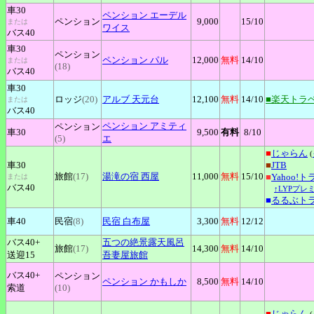
車30
ペンション
エーデル
ペンション
9,000
15
/10
または
ワイス
バス40
車30
ペンション
ペンション
パル
12,000
無料
14
/10
または
(18)
バス40
車30
ロッジ
(20)
アルブ
天元台
12,100
無料
14
/10
■楽天トラ
または
バス40
ペンション
アミティ
ペンション
車30
9,500
有料
8
/10
(5)
エ
■
じゃらん
(
車30
■
JTB
旅館
(17)
湯滝の宿
西屋
11,000
無料
15
/10
■
Yahoo!
または
バス40
↑LYPプレ
■
るるぶト
車40
民宿
(8)
民宿
白布屋
3,300
無料
12
/12
バス40+
五つの絶景露天風呂
旅館
(17)
14,300
無料
14
/10
送迎15
吾妻屋旅館
バス40+
ペンション
ペンション
かもしか
8,500
無料
14
/10
索道
(10)
■
じゃらん