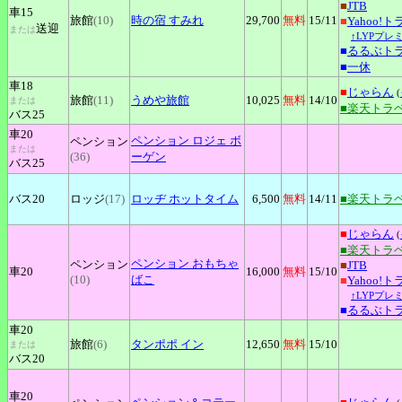
■
JTB
車15
旅館
(10)
時の宿
すみれ
29,700
無料
15
/11
■
Yahoo!
送迎
または
↑LYPプレ
■
るるぶト
■
一休
車18
■
じゃらん
(
旅館
(11)
うめや旅館
10,025
無料
14
/10
または
■楽天トラ
バス25
車20
ペンション
ロジェ ボ
ペンション
または
(36)
ーゲン
バス25
バス20
ロッジ
(17)
ロッヂ
ホットタイム
6,500
無料
14
/11
■楽天トラ
■
じゃらん
(
■楽天トラ
ペンション
おもちゃ
ペンション
■
JTB
車20
16,000
無料
15
/10
(10)
ばこ
■
Yahoo!
↑LYPプレ
■
るるぶト
車20
旅館
(6)
タンポポ
イン
12,650
無料
15
/10
または
バス20
車20