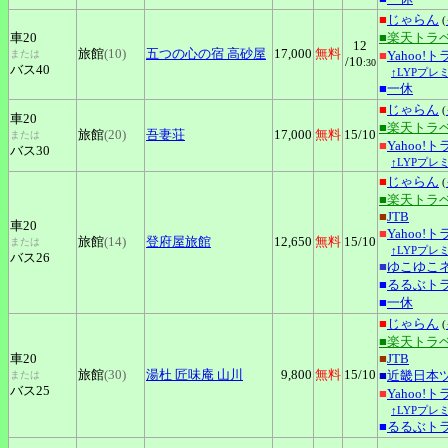
■
じゃらん
(
車20
■楽天トラ
12
旅館
(10)
五つの心の宿
高砂屋
17,000
無料
または
■
Yahoo!
/10
:30
バス40
↑LYPプレ
■
一休
■
じゃらん
(
車20
■楽天トラ
旅館
(20)
吾妻荘
17,000
無料
15
/10
または
■
Yahoo!
バス30
↑LYPプレ
■
じゃらん
(
■楽天トラ
■
JTB
車20
■
Yahoo!
旅館
(14)
登府屋旅館
12,650
無料
15
/10
または
↑LYPプレ
バス26
■
ゆこゆこ
■
るるぶト
■
一休
■
じゃらん
(
■楽天トラ
車20
■
JTB
旅館
(30)
湯杜
匠味庵 山川
9,800
無料
15
/10
■
近畿日本
または
バス25
■
Yahoo!
↑LYPプレ
■
るるぶト