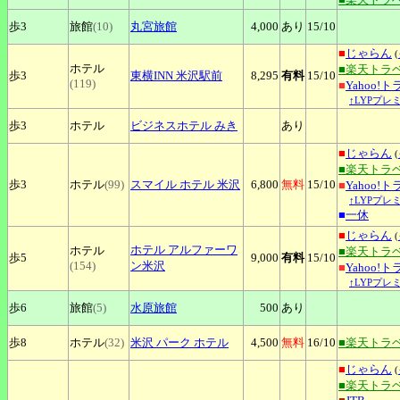
歩3
旅館
(10)
丸宮旅館
4,000
あり
15
/10
■
じゃらん
(
ホテル
■楽天トラ
歩3
東横INN
米沢駅前
8,295
有料
15
/10
(119)
■
Yahoo!
↑LYPプレ
歩3
ホテル
ビジネスホテル
みき
あり
■
じゃらん
(
■楽天トラ
歩3
ホテル
(99)
スマイル
ホテル 米沢
6,800
無料
15
/10
■
Yahoo!
↑LYPプレ
■
一休
■
じゃらん
(
ホテル
アルファーワ
ホテル
■楽天トラ
歩5
9,000
有料
15
/10
(154)
ン米沢
■
Yahoo!
↑LYPプレ
歩6
旅館
(5)
水原旅館
500
あり
歩8
ホテル
(32)
米沢
パーク ホテル
4,500
無料
16
/10
■楽天トラ
■
じゃらん
(
■楽天トラ