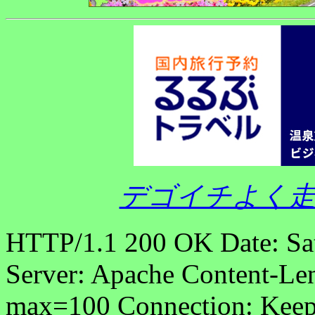
デゴイチよく走
HTTP/1.1 200 OK Date: Sa
Server: Apache Content-Len
max=100 Connection: Keep