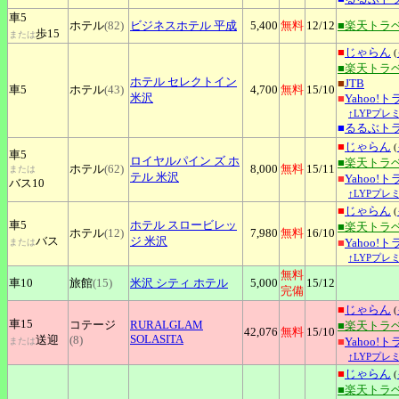
車5
ホテル
(82)
ビジネスホテル
平成
5,400
無料
12
/12
■楽天トラ
歩15
または
■
じゃらん
(
■楽天トラ
ホテル
セレクトイン
■
JTB
車5
ホテル
(43)
4,700
無料
15
/10
米沢
■
Yahoo!
↑LYPプレ
■
るるぶト
■
じゃらん
(
車5
ロイヤルパイン
ズ ホ
■楽天トラ
ホテル
(62)
8,000
無料
15
/11
または
テル 米沢
■
Yahoo!
バス10
↑LYPプレ
■
じゃらん
(
車5
ホテル
スロービレッ
■楽天トラ
ホテル
(12)
7,980
無料
16
/10
バス
ジ 米沢
■
Yahoo!
または
↑LYPプレ
無料
車10
旅館
(15)
米沢
シティ ホテル
5,000
15
/12
完備
■
じゃらん
(
車15
コテージ
RURALGLAM
■楽天トラ
42,076
無料
15
/10
SOLASITA
送迎
(8)
■
Yahoo!
または
↑LYPプレ
■
じゃらん
(
■楽天トラ