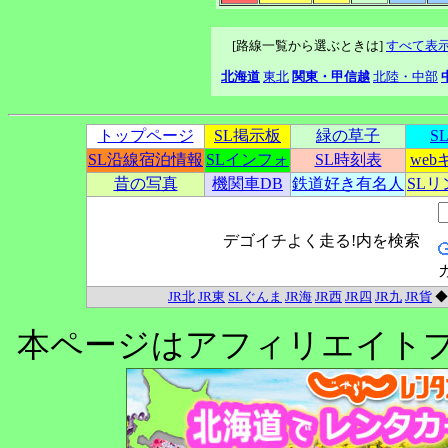
[路線一覧から選ぶときは]
すべて表
北海道
東北
関東・甲信越
北陸・中部
トップページ
SL掲示板
緑の草子
S
SL沿線宿泊情報
SLインフォ
SL時刻表
we
昔の写真
機関車DB
鉄道好き有名人
SL
デゴイチよく走る!内を検索
JR北
JR東
SLぐんま
JR海
JR西
JR四
JR九
JR貨
本ページはアフィリエイト