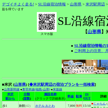
デゴイチよく走る!
>
SL沿線宿泊情報
>
山形県
>
米沢駅周辺
益を得ています
SL沿線
【
山形県
】
スマホ版
●
SL沿線宿泊情報の
●
ご利用上の注意、
■米沢 (
山形県
)
[
◆米沢駅周辺の宿泊プランを一括検索
]
●
山形新幹線
●
奥羽本線(福島-山形)
●
米坂線
米沢
分類
施設名称
IN
料金
駐車
詳細
/
OUT
駅から
(
室数
)
(クリックで詳細表示)
■
じゃらん
(
歩1
旅館
(42)
ホテル
おとわ
7,800
無料
15
/10
■楽天トラ