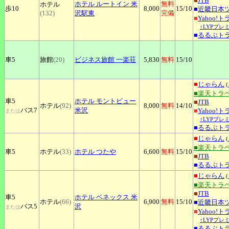
■
JTB
ホテル
ルートイン 米
無料
ホテル
歩10
8,000
15
/10
■
近畿日本
(132)
沢駅東
完備
■
Yahoo!
↑LYPプレ
■
るるぶト
車5
旅館
(20)
ビジネス旅館
一楽荘
5,830
無料
15
/10
■
じゃらん
(
■楽天トラ
車5
ホテル
モントビュー
■
JTB
ホテル
(92)
8,000
無料
14
/10
バス7
米沢
■
Yahoo!
または
↑LYPプレ
■
るるぶト
■
じゃらん
(
■楽天トラ
車5
ホテル
(33)
ホテル
つたや
6,600
無料
15
/10
■
JTB
■
るるぶト
■
じゃらん
(
■楽天トラ
■
JTB
車5
ホテル
ベネックス 米
ホテル
(66)
6,900
無料
15
/10
■
近畿日本
バス5
沢
または
■
Yahoo!
↑LYPプレ
■
るるぶト