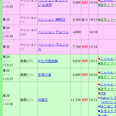
ペンション＆コテー
■
じゃらん
ペンション
(
9,900
無料
15
/10
または
(7)
ジ
山太郎
■楽天トラ
バス35
ペンション
車20
ペンション
鳩時計
9,500
あり
14
/12
■楽天トラ
(7)
車20
ペンション
ペンション
アルペン
4,860
14
/10
または
(10)
バス30
ペンション
ヴェンシ
ペンション
車20
7,700
無料
15
/10
(7)
ス
車20
■
じゃらん
(
旅館
(28)
やな川屋旅館
9,020
無料
13
/11
または
■楽天トラ
バス25
車20
■
じゃらん
(
旅館
(13)
宝寿の湯
8,000
無料
14
/10
または
■楽天トラ
バス25
■
じゃらん
(
■楽天トラ
■
JTB
車20
■
Yahoo!
旅館
(25)
河鹿荘
11,550
無料
14
/11
または
↑LYPプレ
バス30
■
ゆこゆこ
■
るるぶト
■
一休