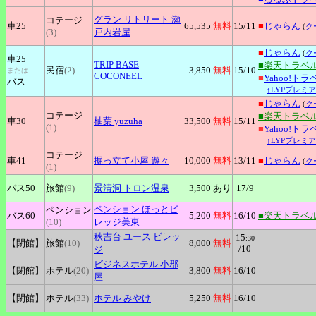
グラン
リトリート 瀬
コテージ
車25
65,535
無料
15
/11
■
じゃらん
(
ク
(3)
戸内岩屋
■
じゃらん
(
ク
車25
TRIP
BASE
■楽天トラベ
民宿
(2)
3,850
無料
15
/10
または
COCONEEL
■
Yahoo!トラ
バス
↑LYPプレミ
■
じゃらん
(
ク
コテージ
■楽天トラベ
車30
柚葉
yuzuha
33,500
無料
15
/11
(1)
■
Yahoo!トラ
↑LYPプレミ
コテージ
車41
掘っ立て小屋
遊々
10,000
無料
13
/11
■
じゃらん
(
ク
(1)
バス50
旅館
(9)
景清洞
トロン温泉
3,500
あり
17
/9
ペンション
ほっとビ
ペンション
バス60
5,200
無料
16
/10
■楽天トラベ
(10)
レッジ美東
秋吉台
ユース ビレッ
15
:30
【閉館】
旅館
(10)
8,000
無料
/10
ジ
ビジネスホテル
小郡
【閉館】
ホテル
(20)
3,800
無料
16
/10
屋
【閉館】
ホテル
(33)
ホテル
みやけ
5,250
無料
16
/10