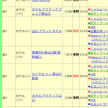
ホテル
アクティブ プ
■
じゃらん
ホテル
(
ク
歩1
5,500
有料
15
/10
(194)
レミア新山口
■楽天トラベ
■
じゃらん
(
ク
■楽天トラベ
■
JTB
歩1
ホテル
(92)
山口
グランド ホテル
7,600
無料
15
/10
■
近畿日本ツ
■
Yahoo!トラ
↑LYPプレミ
■
るるぶトラ
■
じゃらん
(
ク
東横INN
新山口駅 新
ホテル
■楽天トラベ
歩1
7,875
有料
15
/10
(199)
幹線口
■
Yahoo!トラ
↑LYPプレミ
■
じゃらん
(
ク
■楽天トラベ
ロイヤル
イン 新山口
■
JTB
歩1
ホテル
(43)
5,000
無料
16
/10
駅前
■
Yahoo!トラ
↑LYPプレミ
■
るるぶトラ
■
じゃらん
(
ク
ホテル
アクティブ 山
ホテル
■楽天トラベ
歩1
5,500
有料
15
/10
(120)
口
■
JTB
■
るるぶトラ