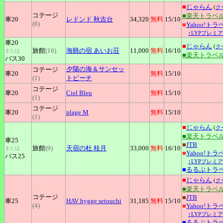
■
じゃらん
(
ク
コテージ
■楽天トラベ
車20
レドンド
秋吉台
34,320
無料
15
/10
(6)
■
Yahoo!トラ
↑LYPプレミ
車20
■
じゃらん
(
ク
旅館
(16)
海眺の宿
あいお荘
11,000
無料
16
/10
または
■楽天トラベ
バス30
夕陽の海＆サンセッ
コテージ
車20
無料
15
/10
(1)
トビーチ
コテージ
車20
Ciel
Bleu
無料
15
/10
(1)
コテージ
車20
plage
M
無料
15
/10
(1)
■
じゃらん
(
ク
■楽天トラベ
車25
■
JTB
旅館
(9)
天宿の杜
桂月
33,000
無料
16
/10
または
■
Yahoo!トラ
バス25
↑LYPプレミ
■
るるぶトラ
■
じゃらん
(
ク
■楽天トラベ
コテージ
■
JTB
車25
HAV
hygge setouchi
31,185
無料
15
/10
(4)
■
Yahoo!トラ
↑LYPプレミ
■
るるぶトラ