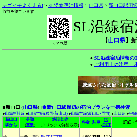
デゴイチよく走る!
>
SL沿線宿泊情報
>
山口県
>
新山口駅周
収益を得ています
SL沿線
【
山口県
】新
スマホ版
●
SL沿線宿泊情報の
●
ご利用上の注意、
■新山口 (
山口県
)
[
◆新山口駅周辺の宿泊プランを一括検索
]
●
山陽新幹線
●
山陽本線(岩国-新山口)
●
山陽本線(新山口-門司)
●
山口線
●
宇部
新山口
分類
施設名称
IN
料金
駐車
詳細・
/
OUT
駅から
(
室数
)
(クリックで詳細表示)
歩1
ホテル
(59)
FAST
HOTEL
4,800
有料
15
/10