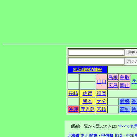
SL沿線宿泊情報
島根
鳥取
山口
兵
広島
岡山
長崎
佐賀
福岡
熊本
大分
愛媛
香
沖縄
鹿児島
宮崎
高知
徳
[路線一覧から選ぶときは]
すべて表
北海道
東北
関東・甲信越
北陸・中部