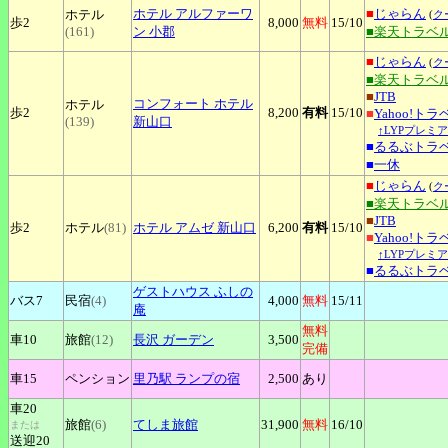
ホテル
アルファーワ
■
じゃらん
ホテル
(
ク
歩2
8,000
無料
15
/10
(161)
ン 小郡
■楽天トラベ
■
じゃらん
(
ク
■楽天トラベ
■
JTB
コンフォート
ホテル
ホテル
歩2
8,200
有料
15
/10
■
Yahoo!トラ
(139)
新山口
↑LYPプレミ
■
るるぶトラ
■
一休
■
じゃらん
(
ク
■楽天トラベ
■
JTB
歩2
ホテル
(81)
ホテル
アムゼ 新山口
6,200
有料
15
/10
■
Yahoo!トラ
↑LYPプレミ
■
るるぶトラ
ゲストハウス
ふしの
バス7
民宿
(4)
4,000
無料
15
/11
庵
無料
車10
旅館
(12)
長沢
ガーデン
3,500
完備
車15
ペンション
里乃駅
ランプの宿
2,500
あり
車20
旅館
(6)
てしま旅館
31,900
無料
16
/10
または
送迎20