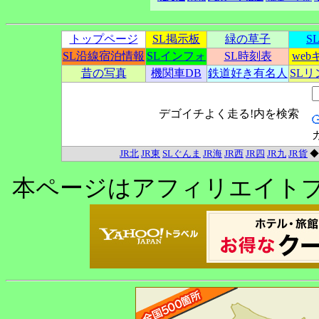
トップページ
SL掲示板
緑の草子
S
SL沿線宿泊情報
SLインフォ
SL時刻表
we
昔の写真
機関車DB
鉄道好き有名人
SL
デゴイチよく走る!内を検索
JR北
JR東
SLぐんま
JR海
JR西
JR四
JR九
JR貨
本ページはアフィリエイト