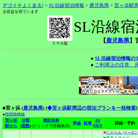
デゴイチよく走る!
>
SL沿線宿泊情報
>
鹿児島県
>
宮ヶ浜駅
る収益を得ています
SL沿線
【
鹿児島県
】
スマホ版
●
SL沿線宿泊情報の
●
ご利用上の注意、
■宮ヶ浜 (
鹿児島県
)
[
◆宮ヶ浜駅周辺の宿泊プランを一括検索
]
●
指宿枕崎線
宮ヶ浜
分類
施設名称
IN
料金
駐車
詳細・予約
/
OUT
駅から
(
室数
)
(クリックで詳細表示)
■
じゃらん
(
クーポン
■楽天トラベル