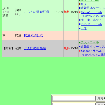
■
JTB
■
近畿日本ツーリス
歩10
旅館
こらんの湯
錦江楼
18,700
無料
15
/10
■
Yahoo!トラベル
または
(33)
送迎
↑LYPプレミアム還元
■
ゆこゆこネット
■
るるぶトラベル
■
一休
車
民泊
民泊
なのはな
■楽天トラベル
■
近畿日本ツーリス
【閉館】
公共
かんぽの宿
指宿
無料
15
/10
■
Yahoo!トラベル
↑LYPプレミアム還元