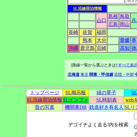
SL沿線宿泊情報
島根
鳥取
山口
兵
広島
岡山
長崎
佐賀
福岡
熊本
大分
愛媛
香
沖縄
鹿児島
宮崎
高知
徳
[路線一覧から選ぶときは]
すべて表
北海道
東北
関東・甲信越
北陸・中部
トップページ
SL掲示板
緑の草子
S
SL沿線宿泊情報
SLインフォ
SL時刻表
we
昔の写真
機関車DB
鉄道好き有名人
SL
デゴイチよく走る!内を検索