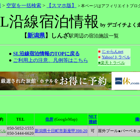
辺
>
空室を一括検索
>
【スマホ版】
> 本ページはアフィリエイトプ
SL沿線宿泊情報
by デゴイチよく
【
新潟県
】しんざ
駅周辺の宿泊施設一覧
■
じゃらんnet
●
SL沿線宿泊情報のTOPに戻る
■
Yahoo!トラベル
●
ご利用上の注意、凡例等はこちら
■楽天トラベル
NET
約
TEL
住所
(GoogleMap)
備
接続
050-5052-1555
ベル
新潟県十日町市新座甲398-20
可
屋外プール●バーベキ
050-5444-6620