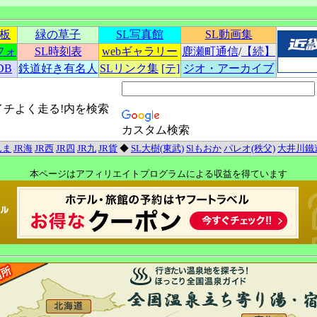
示板
緑の草子
SL写真館
SL動画集
フォ
SL時刻表
webギャラリー
鹿瀬町通信
/
【続】
DB
鉄道好き有名人
SLリンク集
[テ]
ジオ・アーカイブ
イチよく走る!内を検索
カスタム検索
んま
JR海
JR西
JR四
JR九
JR貨
◆
SL大樹(東武)
Slもおか
パレオ(秩父)
大井川鐵
本ページはアフィリエイトプログラムによる収益を得ています