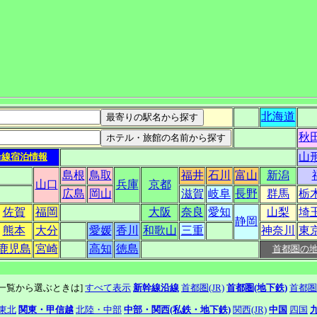
北海道
秋
山
沿線宿泊情報
島根
鳥取
福井
石川
富山
新潟
山口
兵庫
京都
広島
岡山
滋賀
岐阜
長野
群馬
栃
佐賀
福岡
大阪
奈良
愛知
山梨
埼
静岡
熊本
大分
愛媛
香川
和歌山
三重
神奈川
東
鹿児島
宮崎
高知
徳島
首都圏の
線一覧から選ぶときは]
すべて表示
新幹線沿線
首都圏(JR)
首都圏(地下鉄)
首都圏
東北
関東・甲信越
北陸・中部
中部・関西(私鉄・地下鉄)
関西(JR)
中国
四国