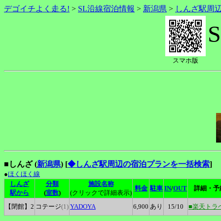
デゴイチよく走る!
>
SL沿線宿泊情報
>
新潟県
>
しんざ駅周
スマホ版
■しんざ (
新潟県
)
[
◆しんざ駅周辺の宿泊プランを一括検索
]
●
ほくほく線
しんざ
分類
施設名称
料金
駐車
IN
/
OUT
詳細・予
駅から
(
室数
)
(クリックで詳細表示)
【閉館】2
コテージ
(1)
YADOYA
6,900
あり
15
/10
■楽天トラ