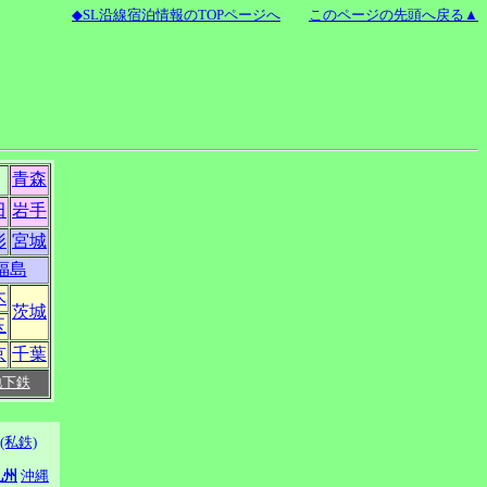
◆SL沿線宿泊情報のTOPページへ
このページの先頭へ戻る▲
青森
田
岩手
形
宮城
福島
木
茨城
玉
京
千葉
地下鉄
(私鉄)
九州
沖縄