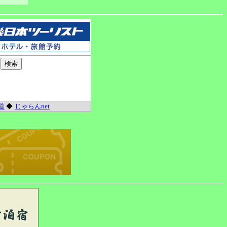
道
◆
じゃらんnet