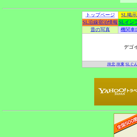
トップページ
SL掲
SL沿線宿泊情報
SLイン
昔の写真
機関車
デゴ
JR北
JR東
SLぐ