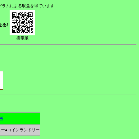
ログラムによる収益を得ています
走る!
携帯版
考
ュー●コインランドリー