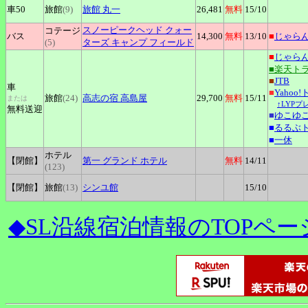
車50
旅館
(9)
旅館
丸一
26,481
無料
15
/10
スノーピークヘッド
クォー
コテージ
バス
14,300
無料
13
/10
■
じゃら
(5)
ターズ キャンプ フィールド
■
じゃら
■楽天ト
■
JTB
車
■
Yahoo
旅館
(24)
高志の宿
高島屋
29,700
無料
15
/11
または
↑LYPプ
無料送迎
■
ゆこゆ
■
るるぶ
■
一休
ホテル
【閉館】
第一
グランド ホテル
無料
14
/11
(123)
【閉館】
旅館
(13)
シンユ館
15
/10
◆SL沿線宿泊情報のTOPペー