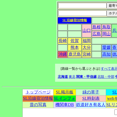
SL沿線宿泊情報
島根
鳥取
山口
兵
広島
岡山
長崎
佐賀
福岡
熊本
大分
愛媛
香
沖縄
鹿児島
宮崎
高知
徳
[路線一覧から選ぶときは]
すべて表
北海道
東北
関東・甲信越
北陸・中部
トップページ
SL掲示板
緑の草子
S
SL沿線宿泊情報
SLインフォ
SL時刻表
we
昔の写真
機関車DB
鉄道好き有名人
SL