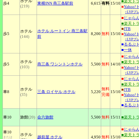
ホテル
■楽天ト
歩4
東横INN
燕三条駅前
6,615
有料
15
/10
(219)
■
Yahoo
↑LYPプ
■
じゃら
■楽天ト
■
JTB
ホテル
ルートイン 燕三条駅
ホテル
歩5
8,200
無料
15
/10
■
Yahoo
(144)
前
↑LYPプ
■
るるぶ
■
一休
■
じゃら
ホテル
■楽天ト
歩5
燕三条
ワシントンホテル
5,500
無料
14
/10
(103)
■
Yahoo
↑LYPプ
■
じゃら
■楽天ト
無料
ホテル
■
JTB
車8
三条
ロイヤル ホテル
5,220
15
/10
(35)
完備
■
Yahoo
↑LYPプ
■
るるぶ
車10
旅館
(20)
会六旅館
5,500
無料
15
/11
■楽天ト
■
じゃら
車10
ホテル
■楽天ト
越前屋
ホテル
4,950
無料
15
/10
または