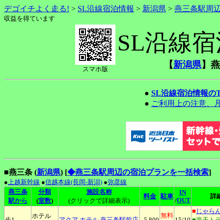
デゴイチよく走る!
>
SL沿線宿泊情報
>
新潟県
>
燕三条駅周
収益を得ています
SL沿線
【
新潟県
】燕
スマホ版
●
SL沿線宿泊情報の
●
ご利用上の注意、
■燕三条 (
新潟県
)
[
◆燕三条駅周辺の宿泊プランを一括検索
]
●
上越新幹線
●
信越本線(長岡-新潟)
●
弥彦線
燕三条
分類
施設名称
IN
料金
駐車
詳
/
OUT
駅から
(
室数
)
(クリックで詳細表示)
■
じゃら
無料
ホテル
歩1
アクア
ホテル 燕三条駅前店
5,800
15
/10
■楽天ト