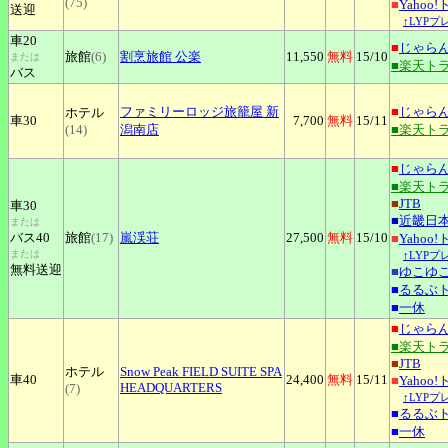
(75)
■
Yahoo
送迎
↑LYPプ
車20
■
じゃら
旅館
(6)
割烹旅館
公楽
11,550
無料
15
/10
または
■楽天ト
バス
ファミリーロッジ旅籠屋
新
■
じゃら
ホテル
車30
7,700
無料
15
/11
(14)
潟南店
■楽天ト
■
じゃら
■楽天ト
■
JTB
車30
■
近畿日
または
バス40
旅館
(17)
嵐渓荘
27,500
無料
15
/10
■
Yahoo
または
↑LYPプ
無料送迎
■
ゆこゆ
■
るるぶ
■
一休
■
じゃら
■楽天ト
■
JTB
ホテル
Snow
Peak FIELD SUITE SPA
車40
24,400
無料
15
/11
■
Yahoo
HEADQUARTERS
(7)
↑LYPプ
■
るるぶ
■
一休