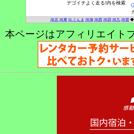
デゴイチよく走る!内を検索
JR北
JR東
SLぐんま
JR海
JR西
JR四
JR九
JR貨
本ページはアフィリエイト