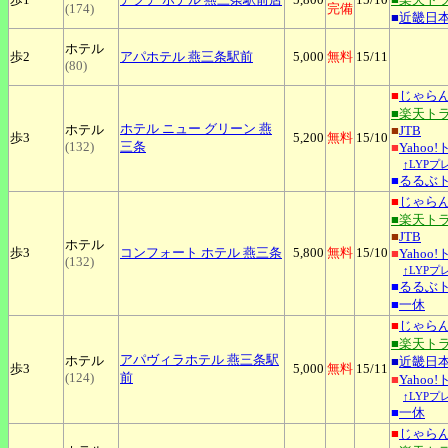
(174)
完備
■
近畿日
ホテル
歩2
アパホテル
燕三条駅前
5,000
無料
15
/11
(80)
■
じゃら
■楽天ト
ホテル
ニュー グリーン 燕
ホテル
■
JTB
歩3
5,200
無料
15
/10
(132)
三条
■
Yahoo
↑LYPプ
■
るるぶ
■
じゃら
■楽天ト
■
JTB
ホテル
歩3
コンフォート
ホテル 燕三条
5,800
無料
15
/10
■
Yahoo
(132)
↑LYPプ
■
るるぶ
■
一休
■
じゃら
■楽天ト
アパヴィラホテル
燕三条駅
ホテル
■
近畿日
歩3
5,000
無料
15
/11
(124)
前
■
Yahoo
↑LYPプ
■
一休
■
じゃら