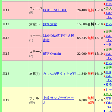
■
じゃ
コテージ
■楽
車11
HOTEL
SOBOKU
26,400
無料
15
/10
(9)
■
Ya
↑L
車12
旅館
(8)
鈴木
旅館
15,600
有料
15
/10
■
じゃ
■楽
MAHORA西野谷
古民
コテージ
■
Ya
車15
65,535
無料
15
/10
(1)
家宿
↑L
■
一休
■楽
コテージ
車15
町宿
Oranchi
22,000
無料
15
/10
■
Ya
(2)
↑L
■
じゃ
■楽
■
JTB
車18
旅館
(8)
ゑしんの里
やすらぎ荘
11,340
無料
16
/10
■
Ya
↑L
■
るる
■
じゃ
■楽
上越
サンプラザ ホテ
無料
ホテル
■
JTB
車19
6,000
15
/10
(80)
ル
完備
■
Ya
↑L
■
るる