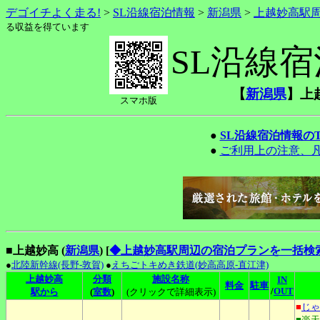
デゴイチよく走る!
>
SL沿線宿泊情報
>
新潟県
>
上越妙高駅
る収益を得ています
SL沿線
【
新潟県
】上
スマホ版
●
SL沿線宿泊情報の
●
ご利用上の注意、
■上越妙高 (
新潟県
)
[
◆上越妙高駅周辺の宿泊プランを一括検
●
北陸新幹線(長野-敦賀)
●
えちごトキめき鉄道(妙高高原-直江津)
上越妙高
分類
施設名称
IN
料金
駐車
/
OUT
駅から
(
室数
)
(クリックで詳細表示)
■
じゃ
■楽