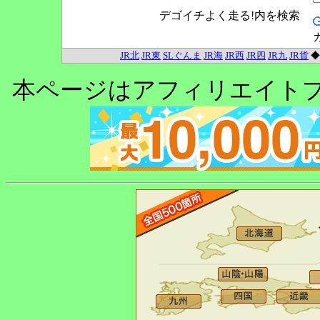
デゴイチよく走る!内を検索
JR北
JR東
SLぐんま
JR海
JR西
JR四
JR九
JR貨
本ページはアフィリエイト