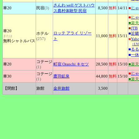
さんわ
well ゲストハウ
車20
民宿
(3)
8,500
無料
14
/11
■
じゃ
ス農村体験型 民宿
■
じゃ
■楽
■
JTB
車20
ロッテ
アライ リゾー
ホテル
■
近畿
11,000
無料
15
/11
または
(257)
ト
■
Ya
無料シャトルバス
↑L
■
るる
■
一休
コテージ
車20
町宿
Oranchi キセツ
28,500
無料
15
/10
■楽
(1)
■
じゃ
コテージ
車30
鷹羽鉱泉
44,800
無料
15
/10
(1)
■楽
【閉館】
旅館
金井旅館
3,500