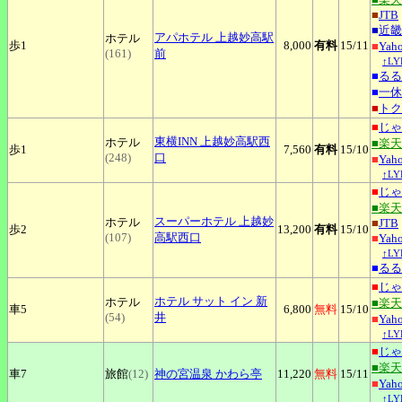
■
JTB
■
近畿
アパホテル
上越妙高駅
ホテル
歩1
8,000
有料
15
/11
■
Ya
(161)
前
↑L
■
るる
■
一休
■
トク
■
じゃ
東横INN
上越妙高駅西
ホテル
■楽
歩1
7,560
有料
15
/10
(248)
口
■
Ya
↑L
■
じゃ
■楽
スーパーホテル
上越妙
ホテル
■
JTB
歩2
13,200
有料
15
/10
(107)
高駅西口
■
Ya
↑L
■
るる
■
じゃ
ホテル
サット イン 新
ホテル
■楽
車5
6,800
無料
15
/10
(54)
井
■
Ya
↑L
■
じゃ
■楽
車7
旅館
(12)
神の宮温泉
かわら亭
11,220
無料
15
/11
■
Ya
↑L