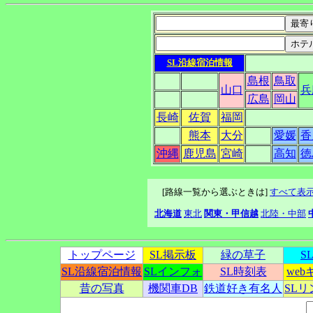
SL沿線宿泊情報
島根
鳥取
山口
兵
広島
岡山
長崎
佐賀
福岡
熊本
大分
愛媛
香
沖縄
鹿児島
宮崎
高知
徳
[路線一覧から選ぶときは]
すべて表
北海道
東北
関東・甲信越
北陸・中部
トップページ
SL掲示板
緑の草子
S
SL沿線宿泊情報
SLインフォ
SL時刻表
we
昔の写真
機関車DB
鉄道好き有名人
SL