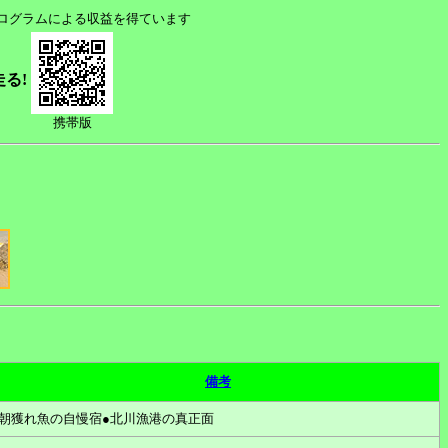
プログラムによる収益を得ています
走る!
携帯版
備考
朝獲れ魚の自慢宿●北川漁港の真正面