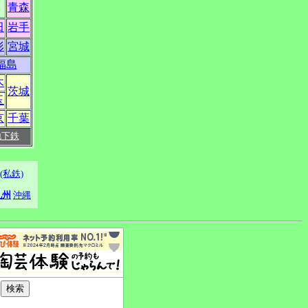
青森
田
岩手
形
宮城
福島
木
茨城
玉
京
千葉
地下鉄
(私鉄)
九州
沖縄