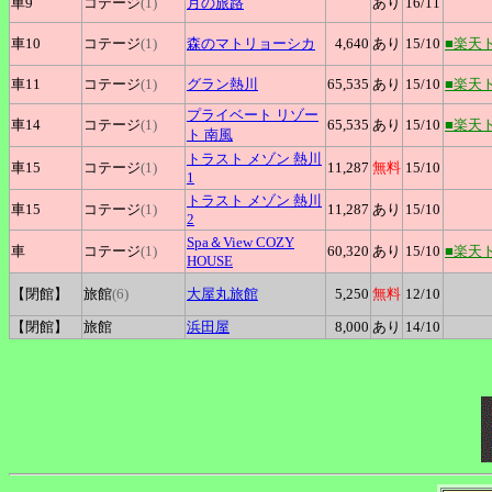
車9
コテージ
(1)
月の旅路
あり
16
/11
車10
コテージ
(1)
森のマトリョーシカ
4,640
あり
15
/10
■楽天
車11
コテージ
(1)
グラン熱川
65,535
あり
15
/10
■楽天
プライベート
リゾー
車14
コテージ
(1)
65,535
あり
15
/10
■楽天
ト 南風
トラスト
メゾン 熱川
車15
コテージ
(1)
11,287
無料
15
/10
1
トラスト
メゾン 熱川
車15
コテージ
(1)
11,287
あり
15
/10
2
Spa＆View
COZY
車
コテージ
(1)
60,320
あり
15
/10
■楽天
HOUSE
【閉館】
旅館
(6)
大屋丸旅館
5,250
無料
12
/10
【閉館】
旅館
浜田屋
8,000
あり
14
/10