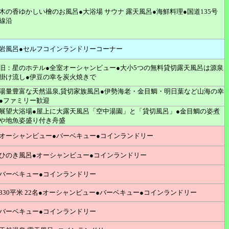
木の香ゆかしい檜のお風呂●大浴場 サウナ 露天風呂●海鮮料理●国道135号
線沿
岩風呂●セルフコインランドリーコーナー
旧：星のホテル●全室オーシャンビュー●大小5つの無料貸切露天風呂は源泉
掛け流し●伊豆の幸を炭火焼きで
湯量豊富な天然温泉,貸切家族風呂●伊勢海老・金目鯛・明日葉など山海の幸
●ファミリー歓迎
展望大浴場●屋上に大露天風呂「空中湯園」と「貸切風呂」●金目鯛の姿煮
や地魚姿盛り付き舟盛
オーシャンビュー●バーベキュー●コインランドリー
ひのき風呂●オーシャンビュー●コインランドリー
バーベキュー●コインランドリー
330平米 22名●オーシャンビュー●バーベキュー●コインランドリー
バーベキュー●コインランドリー