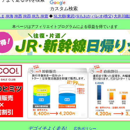
カスタム検索
んま
JR海
JR西
JR四
JR九
JR貨
◆
SL大樹(東武)
Slもおか
パレオ(秩父)
大井川鐵
本ページはアフィリエイトプログラムによる収益を得ています
デゴイチよく走る!
広告ポリシー