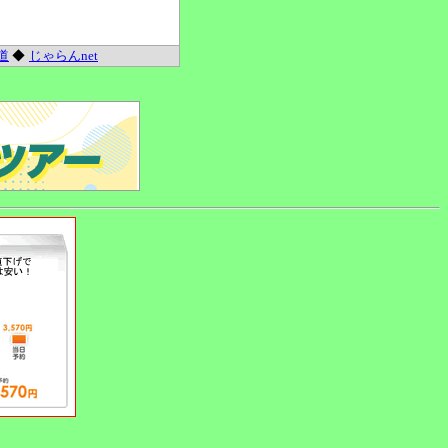
道
◆
じゃらんnet