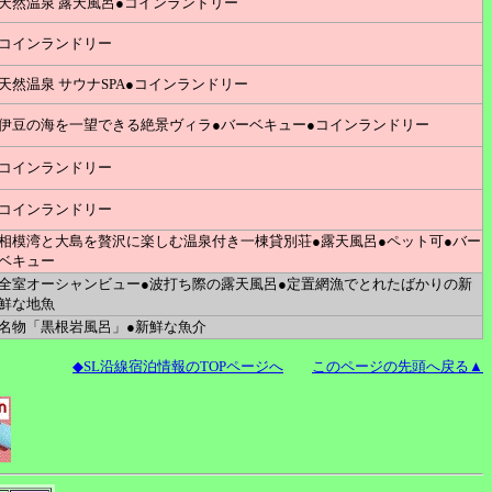
天然温泉 露天風呂●コインランドリー
コインランドリー
天然温泉 サウナSPA●コインランドリー
伊豆の海を一望できる絶景ヴィラ●バーベキュー●コインランドリー
コインランドリー
コインランドリー
相模湾と大島を贅沢に楽しむ温泉付き一棟貸別荘●露天風呂●ペット可●バー
ベキュー
全室オーシャンビュー●波打ち際の露天風呂●定置網漁でとれたばかりの新
鮮な地魚
名物「黒根岩風呂」●新鮮な魚介
◆SL沿線宿泊情報のTOPページへ
このページの先頭へ戻る▲