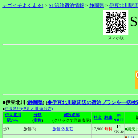
デゴイチよく走る!
>
SL沿線宿泊情報
>
静岡県
>
伊豆北川駅
スマホ版
■伊豆北川 (
静岡県
)
[
◆伊豆北川駅周辺の宿泊プランを一括検
●
伊豆急行(伊豆大川-蓮台寺)
伊豆北川
分類
施設名称
IN
料金
駐車
/
OUT
駅から
(
室数
)
(クリックで詳細表示)
14
歩3
旅館
(5)
旅館
汐見荘
17,900
無料
■楽天
/10
:30
■
JTB