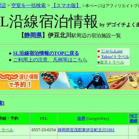
周辺
>
空室を一括検索
>
【スマホ版】
> 本ページはアフィリエイト
SL沿線宿泊情報
by デゴイチよく
【
静岡県
】伊豆北川
駅周辺の宿泊施設一覧
■
じゃらんnet
●
SL沿線宿泊情報のTOPに戻る
■
Yahoo!トラベル
●
ご利用上の注意、凡例等はこちら
■楽天トラベル
索
]
NET
詳細・予約
TEL
住所
(GoogleMap)
接続
トラベル
0557-23-0254
静岡県賀茂郡東伊豆町北川1061