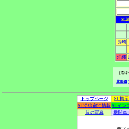
SL
長崎
沖縄
[路
北海道
トップページ
SL掲
SL沿線宿泊情報
SLイン
昔の写真
機関車
デゴ