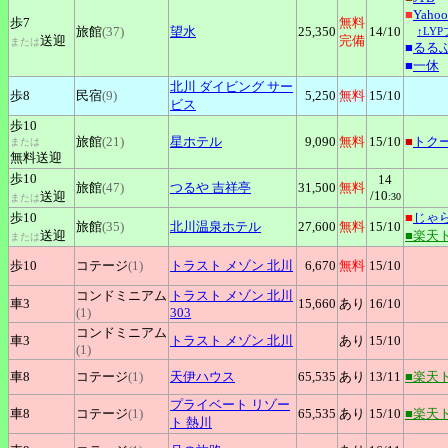
■
Yah
歩7
無料
旅館
(37)
望水
25,350
14
/10
↑LY
送迎
完備
または
■
るる
■
一休
北川
ダイビング サー
歩8
民宿
(9)
5,250
無料
15
/10
ビス
歩10
旅館
(21)
星ホテル
9,090
無料
15
/10
■
トク
または
無料送迎
歩10
14
旅館
(47)
つるや
吉祥亭
31,500
無料
/10
送迎
:30
または
歩10
■
じゃ
旅館
(35)
北川温泉ホテル
27,600
無料
15
/10
送迎
■楽天
または
歩10
コテージ
(1)
トラスト
メゾン 北川
6,670
無料
15
/10
コンドミニアム
トラスト
メゾン 北川
車3
15,660
あり
16
/10
(1)
303
コンドミニアム
車3
トラスト
メゾン 北川
あり
15
/10
(1)
車8
コテージ
(1)
天伊ハウス
65,535
あり
13
/11
■楽天
プライベート
リゾー
車8
コテージ
(1)
65,535
あり
15
/10
■楽天
ト 熱川