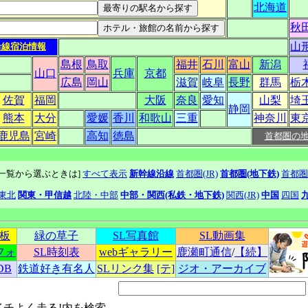
北海道
秋
山
沿線宿泊情報
島根
鳥取
福井
石川
富山
新潟
山口
兵庫
京都
広島
岡山
滋賀
岐阜
長野
群馬
栃
佐賀
福岡
大阪
奈良
愛知
山梨
埼
静岡
熊本
大分
愛媛
香川
和歌山
三重
神奈川
東
鹿児島
宮崎
高知
徳島
首都圏の
線一覧から選ぶときは]
すべて表示
新幹線沿線
首都圏(JR)
首都圏(地下鉄)
首都圏
東北
関東・甲信越
北陸・中部
中部・関西(私鉄・地下鉄)
関西(JR)
中国
四国
示板
緑の草子
SL写真館
SL動画集
フォ
SL時刻表
webギャラリー
鹿瀬町通信
/
【続】
DB
鉄道好き有名人
SLリンク集
[テ]
ジオ・アーカイブ
イチよく走る!内を検索