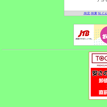
JR北
JR東
SLぐ