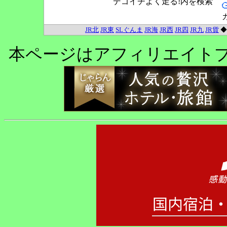
デゴイチよく走る!内を検索
JR北
JR東
SLぐんま
JR海
JR西
JR四
JR九
JR貨
本ページはアフィリエイト