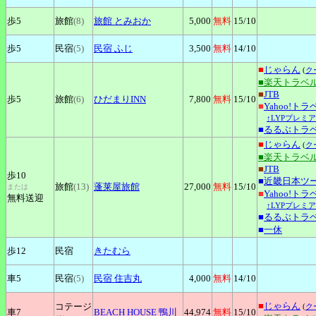
歩5
旅館
(8)
旅館
とみおか
5,000
無料
15
/10
歩5
民宿
(5)
民宿
ふじ
3,500
無料
14
/10
■
じゃらん
(
ク
■楽天トラベ
■
JTB
歩5
旅館
(6)
ひだまりINN
7,800
無料
15
/10
■
Yahoo!トラ
↑LYPプレミ
■
るるぶトラ
■
じゃらん
(
ク
■楽天トラベ
■
JTB
歩10
■
近畿日本ツ
旅館
(13)
蓬莱屋旅館
27,000
無料
15
/10
または
■
Yahoo!トラ
無料送迎
↑LYPプレミ
■
るるぶトラ
■
一休
歩12
民宿
きたむら
車5
民宿
(5)
民宿
住吉丸
4,000
無料
14
/10
■
じゃらん
コテージ
(
ク
車7
BEACH
HOUSE 鴨川
44,974
無料
15
/10