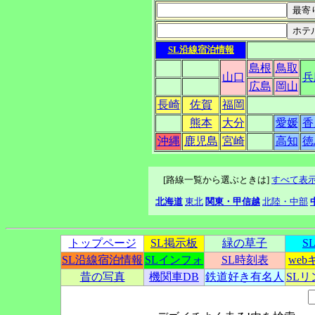
SL沿線宿泊情報
島根
鳥取
山口
兵
広島
岡山
長崎
佐賀
福岡
熊本
大分
愛媛
香
沖縄
鹿児島
宮崎
高知
徳
[路線一覧から選ぶときは]
すべて表
北海道
東北
関東・甲信越
北陸・中部
トップページ
SL掲示板
緑の草子
S
SL沿線宿泊情報
SLインフォ
SL時刻表
we
昔の写真
機関車DB
鉄道好き有名人
SL