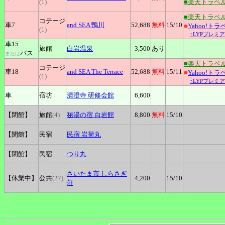
(1)
■楽天トラベ
■楽天トラベ
コテージ
車7
and
SEA 鴨川
52,688
無料
15
/10
■
Yahoo!トラ
(1)
↑LYPプレミ
車15
旅館
白岩温泉
3,500
あり
バス
または
■楽天トラベ
コテージ
車18
and
SEA The Terrace
52,688
無料
15
/11
■
Yahoo!トラ
(1)
↑LYPプレミ
車
宿坊
清澄寺
研修会館
6,600
【閉館】
旅館
(4)
秘湯の宿
白岩館
8,800
無料
15
/10
【閉館】
民宿
民宿
岩荷丸
【閉館】
民宿
つり丸
さいたま市
しらさぎ
【休業中】
公共
(27)
4,200
15
/10
荘