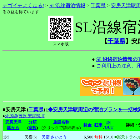
デゴイチよく走る!
>
SL沿線宿泊情報
>
千葉県
>
安房天津駅
る収益を得ています
SL沿線
【
千葉県
】安
スマホ版
●
SL沿線宿泊情報の
●
ご利用上の注意、
■安房天津 (
千葉県
)
[
◆安房天津駅周辺の宿泊プランを一括検
●
外房線(茂原-安房鴨川)
安房天津
分類
施設名称
IN
料金
駐車
詳細・
/
OUT
駅から
(
室数
)
(クリックで詳細表示)
歩5
民宿
(5)
民宿
さいとう
6,500
無料
15
/10
■楽天トラベ