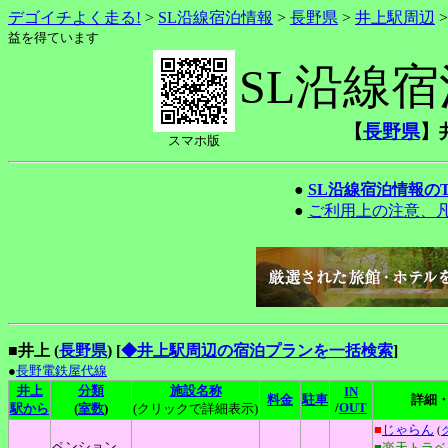
デゴイチよく走る!
>
SL沿線宿泊情報
>
長野県
>
井上駅周辺
益を得ています
SL沿線
【
長野県
】
スマホ版
●
SL沿線宿泊情報の
●
ご利用上の注意、
■井上 (
長野県
)
[
◆井上駅周辺の宿泊プランを一括検索
]
●
長野電鉄屋代線
井上
分類
施設名称
IN
料金
駐車
詳細
/
OUT
駅から
(
室数
)
(クリックで詳細表示)
■
じゃらん
(
ペンション
■楽天トラベ