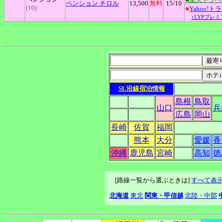
ペンション
チロル
13,500
無料
15
/10
(10)
■
Yahoo!ト
↑LYPプレ
SL沿線宿泊情報
島根
鳥取
山口
兵
広島
岡山
長崎
佐賀
福岡
熊本
大分
愛媛
香
沖縄
鹿児島
宮崎
高知
徳
[路線一覧から選ぶときは]
すべて表
北海道
東北
関東・甲信越
北陸・中部