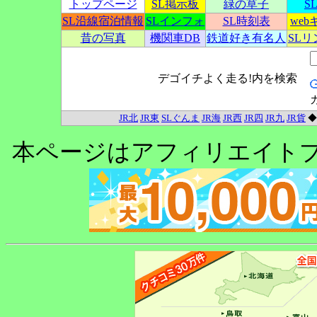
トップページ
SL掲示板
緑の草子
S
SL沿線宿泊情報
SLインフォ
SL時刻表
we
昔の写真
機関車DB
鉄道好き有名人
SL
デゴイチよく走る!内を検索
JR北
JR東
SLぐんま
JR海
JR西
JR四
JR九
JR貨
本ページはアフィリエイト