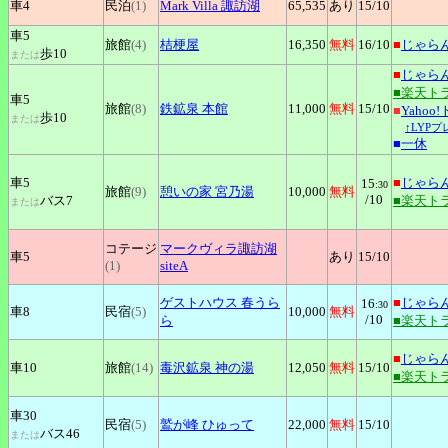
車4
民泊
(1)
Mark
Villa 諏訪湖
65,535
あり
15
/10
車5
旅館
(4)
桔梗屋
16,350
無料
16
/10
■
じゃら
歩10
または
■
じゃら
■楽天ト
車5
旅館
(8)
鉄鉱泉
本館
11,000
無料
15
/10
■
Yahoo
歩10
または
↑LYP
■
一休
車5
■
じゃら
15
:30
旅館
(9)
憩いの家
宮乃湯
10,000
無料
/10
バス7
■楽天ト
または
コテージ
マークヴィラ諏訪湖
車5
あり
15
/10
(1)
siteA
ゲストハウス
春うら
■
じゃら
16
:30
車8
民宿
(5)
10,000
無料
/10
ら
■楽天ト
■
じゃら
車10
旅館
(14)
毒沢鉱泉
神の湯
12,050
無料
15
/10
■楽天ト
車30
民宿
(5)
鷲が峰
ひゅって
22,000
無料
15
/10
バス46
または