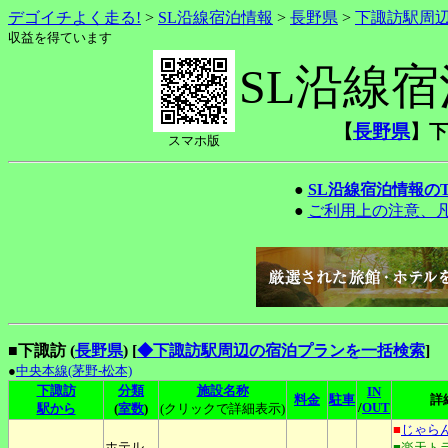
デゴイチよく走る!
>
SL沿線宿泊情報
>
長野県
>
下諏訪駅周
収益を得ています
SL沿線
【
長野県
】下
スマホ版
●
SL沿線宿泊情報の
●
ご利用上の注意、
■下諏訪 (
長野県
)
[
◆下諏訪駅周辺の宿泊プランを一括検索
]
●
中央本線(茅野-松本)
下諏訪
分類
施設名称
IN
料金
駐車
詳
/
OUT
駅から
(
室数
)
(クリックで詳細表示)
■
じゃら
ホテル
■楽天ト