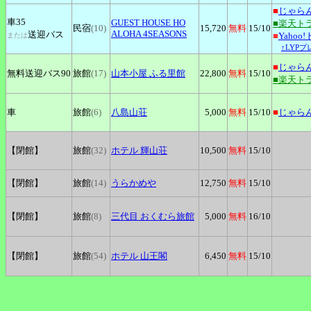
■
じゃら
車35
GUEST
HOUSE HO
■楽天ト
民宿
(10)
15,720
無料
15
/10
ALOHA 4SEASONS
送迎バス
■
Yahoo
または
↑LYP
■
じゃら
無料送迎バス90
旅館
(17)
山本小屋
ふる里館
22,800
無料
15
/10
■楽天ト
車
旅館
(6)
八島山荘
5,000
無料
15
/10
■
じゃら
【閉館】
旅館
(32)
ホテル
輝山荘
10,500
無料
15
/10
【閉館】
旅館
(14)
うらかめや
12,750
無料
15
/10
【閉館】
旅館
(8)
三代目
おくむら旅館
5,000
無料
16
/10
【閉館】
旅館
(54)
ホテル
山王閣
6,450
無料
15
/10