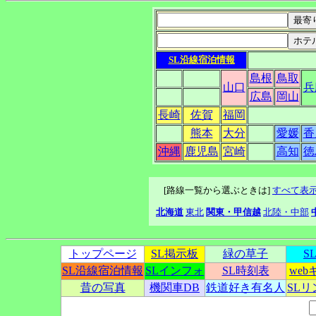
SL沿線宿泊情報
島根
鳥取
山口
兵
広島
岡山
長崎
佐賀
福岡
熊本
大分
愛媛
香
沖縄
鹿児島
宮崎
高知
徳
[路線一覧から選ぶときは]
すべて表
北海道
東北
関東・甲信越
北陸・中部
トップページ
SL掲示板
緑の草子
S
SL沿線宿泊情報
SLインフォ
SL時刻表
we
昔の写真
機関車DB
鉄道好き有名人
SL