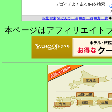
デゴイチよく走る!内を検索
JR北
JR東
SLぐんま
JR海
JR西
JR四
JR九
JR貨
本ページはアフィリエイト