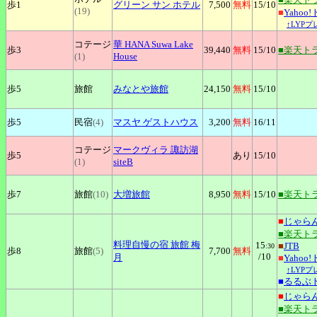
歩1
グリーン
サン ホテル
7,500
無料
15
/10
(19)
■
Yahoo
↑LYP
コテージ
華
HANA Suwa Lake
歩3
39,440
無料
15
/10
■楽天ト
(1)
House
歩5
旅館
みなとや旅館
24,150
無料
15
/10
歩5
民宿
(4)
マスヤ
ゲストハウス
3,200
無料
16
/11
コテージ
マークヴィラ
諏訪湖
歩5
あり
15
/10
(1)
siteB
歩7
旅館
(10)
大増旅館
8,950
無料
15
/10
■楽天ト
■
じゃら
■楽天ト
料理自慢の宿
旅館 梅
15
■
JTB
:30
歩8
旅館
(5)
7,700
無料
/10
月
■
Yahoo
↑LYP
■
るるぶ
■
じゃら
■楽天ト