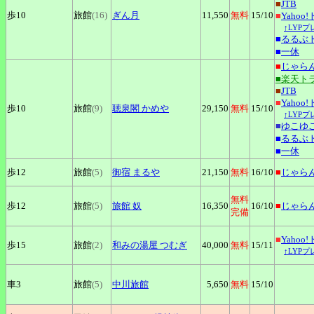
■
JTB
歩10
旅館
(16)
ぎん月
11,550
無料
15
/10
■
Yahoo
↑LYP
■
るるぶ
■
一休
■
じゃら
■楽天ト
■
JTB
■
Yahoo
歩10
旅館
(9)
聴泉閣
かめや
29,150
無料
15
/10
↑LYP
■
ゆこゆ
■
るるぶ
■
一休
歩12
旅館
(5)
御宿
まるや
21,150
無料
16
/10
■
じゃら
無料
歩12
旅館
(5)
旅館
奴
16,350
16
/10
■
じゃら
完備
■
Yahoo
歩15
旅館
(2)
和みの湯屋
つむぎ
40,000
無料
15
/11
↑LYP
車3
旅館
(5)
中川旅館
5,650
無料
15
/10