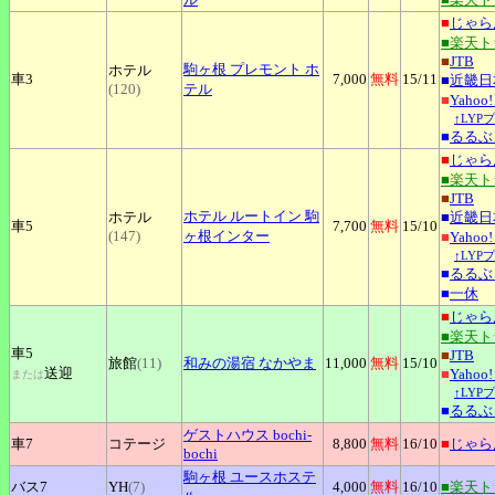
■
じゃら
■楽天
■
JTB
駒ヶ根
プレモント ホ
ホテル
車3
7,000
無料
15
/11
■
近畿日
(120)
テル
■
Yaho
↑LYP
■
るるぶ
■
じゃら
■楽天
■
JTB
ホテル
ルートイン 駒
ホテル
■
近畿日
車5
7,700
無料
15
/10
(147)
ヶ根インター
■
Yaho
↑LYP
■
るるぶ
■
一休
■
じゃら
■楽天
車5
■
JTB
旅館
(11)
和みの湯宿
なかやま
11,000
無料
15
/10
送迎
■
Yaho
または
↑LYP
■
るるぶ
ゲストハウス
bochi‐
車7
コテージ
8,800
無料
16
/10
■
じゃら
bochi
駒ヶ根
ユースホステ
バス7
YH
(7)
4,000
無料
16
/10
■楽天