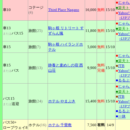
■
じゃら
コテージ
■楽天
車10
Third
Place Nagano
16,000
無料
15
/10
(4)
■
Yaho
↑LYP
■
じゃら
車13
駒ヶ根
リトリート す
■楽天
旅館
(25)
11,800
無料
15
/10
バス15
ずらん颯
■
Yaho
または
↑LYP
駒ヶ根
ハイランドホ
車15
旅館
(7)
5,000
無料
15
/10
テル
■
じゃら
■楽天
車15
静養と麦めしの宿
西
無料
■
JTB
旅館
(13)
9,900
15
/10
バス
山荘
完備
■
Yaho
または
↑LYP
■
るるぶ
■
じゃら
■楽天
■
JTB
バス15
旅館
(24)
ホテル
やまぶき
15,400
無料
15
/10
■
Yaho
送迎
または
↑LYP
■
るるぶ
■
一休
バス50+
ホテル
(16)
ホテル
千畳敷
7,560
有料
14
/9
ロープウェイ8