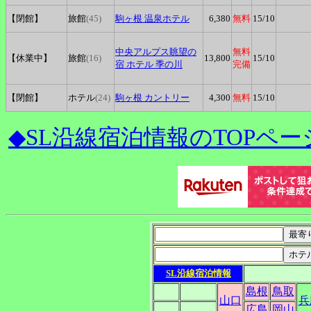
【閉館】
旅館
(45)
駒ヶ根
温泉ホテル
6,380
無料
15
/10
中央アルプス眺望の
無料
【休業中】
旅館
(16)
13,800
15
/10
宿
ホテル 季の川
完備
【閉館】
ホテル
(24)
駒ヶ根
カントリー
4,300
無料
15
/10
◆SL沿線宿泊情報のTOPペー
SL沿線宿泊情報
島根
鳥取
山口
兵
広島
岡山