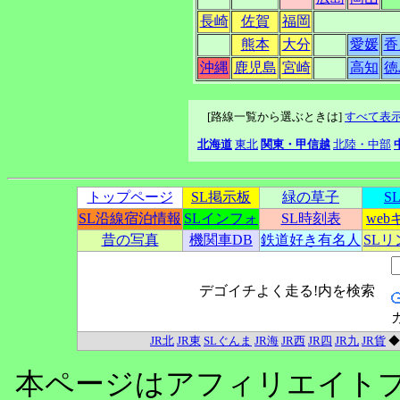
長崎
佐賀
福岡
熊本
大分
愛媛
香
沖縄
鹿児島
宮崎
高知
徳
[路線一覧から選ぶときは]
すべて表
北海道
東北
関東・甲信越
北陸・中部
トップページ
SL掲示板
緑の草子
S
SL沿線宿泊情報
SLインフォ
SL時刻表
we
昔の写真
機関車DB
鉄道好き有名人
SL
デゴイチよく走る!内を検索
JR北
JR東
SLぐんま
JR海
JR西
JR四
JR九
JR貨
本ページはアフィリエイト