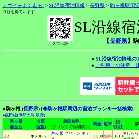
デゴイチよく走る!
>
SL沿線宿泊情報
>
長野県
>
駒ヶ根駅周
収益を得ています
SL沿線
【
長野県
】駒
スマホ版
●
SL沿線宿泊情報の
●
ご利用上の注意、
■駒ヶ根 (
長野県
)
[
◆駒ヶ根駅周辺の宿泊プランを一括検索
]
●
飯田線(伊那大島-辰野)
駒ヶ根
分類
施設名称
IN
料金
駐車
/
OUT
駅から
(
室数
)
(クリックで詳細表示)
駒ヶ根
グリーン ホテ
■
じゃら
歩2
ホテル
(61)
6,000
無料
16
/10
ル
■楽天