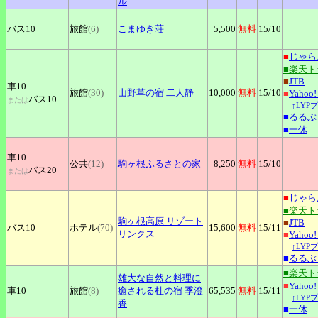
ル
バス10
旅館
(6)
こまゆき荘
5,500
無料
15
/10
■
じゃら
■楽天
■
JTB
車10
旅館
(30)
山野草の宿
二人静
10,000
無料
15
/10
■
Yaho
バス10
または
↑LYP
■
るるぶ
■
一休
車10
公共
(12)
駒ヶ根ふるさとの家
8,250
無料
15
/10
バス20
または
■
じゃら
■楽天
駒ヶ根高原
リゾート
■
JTB
バス10
ホテル
(70)
15,600
無料
15
/11
リンクス
■
Yaho
↑LYP
■
るるぶ
■楽天
雄大な自然と料理に
■
Yaho
車10
旅館
(8)
癒される杜の宿
季澄
65,535
無料
15
/11
↑LYP
香
■
一休