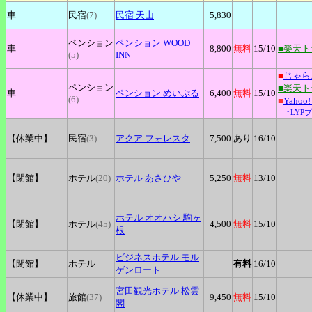
車
民宿
(7)
民宿
天山
5,830
ペンション
ペンション
WOOD
車
8,800
無料
15
/10
■楽天
(5)
INN
■
じゃら
ペンション
■楽天
車
ペンション
めいぷる
6,400
無料
15
/10
(6)
■
Yaho
↑LYP
【休業中】
民宿
(3)
アクア
フォレスタ
7,500
あり
16
/10
【閉館】
ホテル
(20)
ホテル
あさひや
5,250
無料
13
/10
ホテル
オオハシ 駒ヶ
【閉館】
ホテル
(45)
4,500
無料
15
/10
根
ビジネスホテル
モル
【閉館】
ホテル
有料
16
/10
ゲンロート
宮田観光ホテル
松雲
【休業中】
旅館
(37)
9,450
無料
15
/10
閣