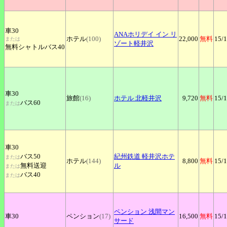
車30
ANAホリデイ
イン リ
ホテル
(100)
22,000
無料
15
/
または
ゾート軽井沢
無料シャトルバス40
車30
旅館
(16)
ホテル
北軽井沢
9,720
無料
15
/
バス60
または
車30
バス50
紀州鉄道
軽井沢ホテ
または
ホテル
(144)
8,800
無料
15
/
無料送迎
ル
または
バス40
または
ペンション
浅間マン
車30
ペンション
(17)
16,500
無料
15
/
サード