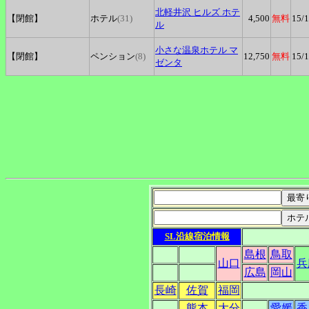
北軽井沢
ヒルズ ホテ
【閉館】
ホテル
(31)
4,500
無料
15
/
ル
小さな温泉ホテル
マ
【閉館】
ペンション
(8)
12,750
無料
15
/
ゼンタ
SL沿線宿泊情報
島根
鳥取
山口
兵
広島
岡山
長崎
佐賀
福岡
熊本
大分
愛媛
香