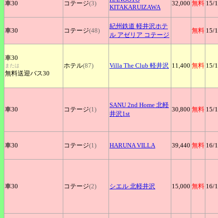
車30
コテージ
(3)
32,000
無料
15
/
KITAKARUIZAWA
紀州鉄道
軽井沢ホテ
車30
コテージ
(48)
無料
15
/
ル アゼリア コテージ
車30
ホテル
(87)
Villa
The Club 軽井沢
11,400
無料
15
/
または
無料送迎バス30
SANU
2nd Home 北軽
車30
コテージ
(1)
30,800
無料
15
/
井沢1st
車30
コテージ
(1)
HARUNA
VILLA
39,440
無料
16
/
車30
コテージ
(2)
シエル
北軽井沢
15,000
無料
16
/