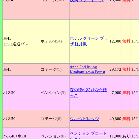
車45
ホテル
グリーン プラ
ホテル
(454)
12,300
無料
15
/
送迎バス
ザ 軽井沢
または
rinne
2nd living
車45
コテージ
(1)
29,172
無料
15
/
Kitakaruizawa Forest
森の隠れ家
ひなたぼ
バス50
ペンション
(5)
7,000
無料
15
/
っこ
バス50
コテージ
(8)
ウルベ
ビレッジ
40,800
無料
15
/
ペンション
ブロード
バス40+
車10
ペンション
(6)
11,000
あり
15
/
ウェイ