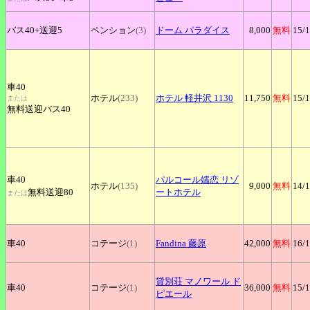
バス40+
送迎5
ペンション
(3)
ドーム
パラダイス
8,000
無料
15
/
車40
ホテル
(233)
ホテル
軽井沢 1130
11,750
無料
15
/
または
無料送迎バス40
車40
パルコール嬬恋
リゾ
ホテル
(135)
9,000
無料
14
/
無料送迎80
ートホテル
または
車40
コテージ
(1)
Fandina
藤原
42,000
無料
16
/
貸別荘
マノワール ド
車40
コテージ
(1)
36,000
無料
15
/
ピエール