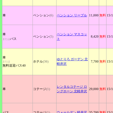
車
ペンション
(6)
ペンション
リーブル
11,000
無料
15
/
車
ペンション
マスコッ
ペンション
(5)
8,420
無料
15
/
バス
ト
または
車
ゆとりろ
ガーデン 北
ホテル
(36)
7,700
無料
15
/
または
軽井沢
無料送迎バス40
レンタルコテージ
ロ
車
コテージ
(1)
29,000
無料
15
/
ングホーン 北軽井沢
バス
コテージ
(1)
ウォールデン
軽井沢
35,700
無料
15
/