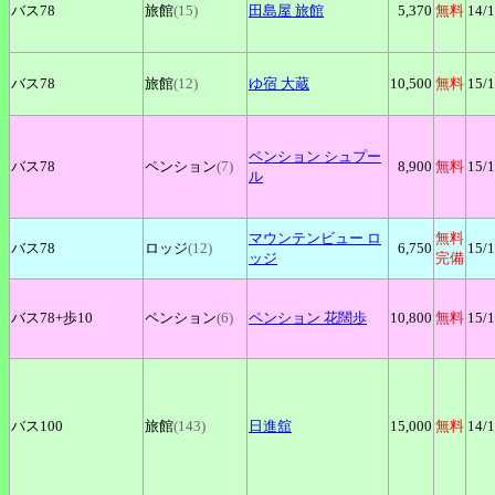
バス78
旅館
(15)
田島屋
旅館
5,370
無料
14
/
バス78
旅館
(12)
ゆ宿
大蔵
10,500
無料
15
/
ペンション
シュプー
バス78
ペンション
(7)
8,900
無料
15
/
ル
マウンテンビュー
ロ
無料
バス78
ロッジ
(12)
6,750
15
/
ッジ
完備
バス78+
歩10
ペンション
(6)
ペンション
花闊歩
10,800
無料
15
/
バス100
旅館
(143)
日進舘
15,000
無料
14
/