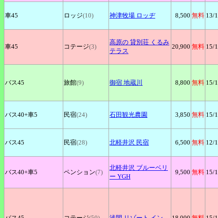
車45
ロッジ
(10)
神津牧場
ロッヂ
8,500
無料
13
/
高原の
貸別荘 くるみ
車45
コテージ
(3)
20,900
無料
15
/
テラス
バス45
旅館
(9)
御宿
地蔵川
8,800
無料
15
/
バス40+
車5
民宿
(24)
石田観光農園
3,850
無料
15
/
バス45
民宿
(28)
北軽井沢
民宿
6,500
無料
12
/
北軽井沢
ブルーベリ
バス40+
車5
ペンション
(7)
9,500
無料
15
/
ー YGH
バス45
コテージ
(50)
浅間
リゾート イン
18,000
無料
15
/