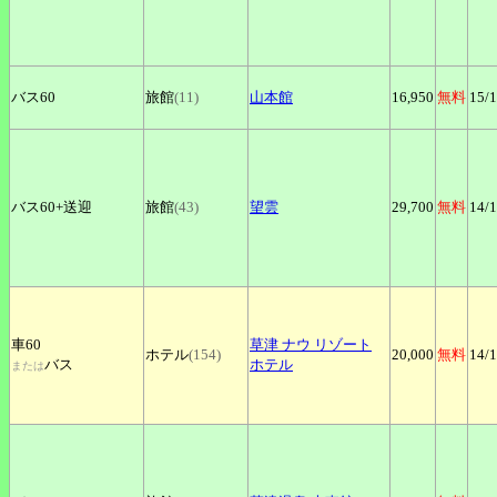
バス60
旅館
(11)
山本館
16,950
無料
15
/
バス60+
送迎
旅館
(43)
望雲
29,700
無料
14
/
車60
草津
ナウ リゾート
ホテル
(154)
20,000
無料
14
/
バス
ホテル
または