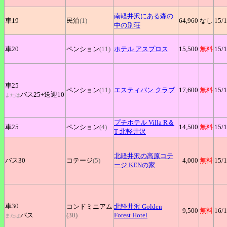
南軽井沢にある森の
車19
民泊
(1)
64,960
なし
15
/
中の別荘
車20
ペンション
(11)
ホテル
アスプロス
15,500
無料
15
/
車25
ペンション
(11)
エスティバン
クラブ
17,600
無料
15
/
バス25+
送迎10
または
プチホテル
Villa R＆
車25
ペンション
(4)
14,500
無料
15
/
T 北軽井沢
北軽井沢の高原コテ
バス30
コテージ
(5)
4,000
無料
15
/
ージ
KENの家
車30
コンドミニアム
北軽井沢
Golden
9,500
無料
16
/
バス
(30)
Forest Hotel
または