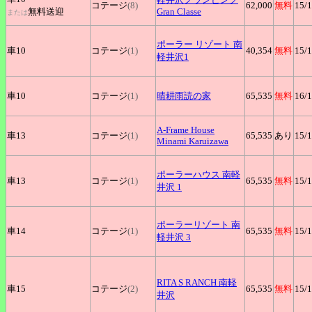
コテージ
(8)
62,000
無料
15
/
無料送迎
Gran Classe
または
ポーラー
リゾート 南
車10
コテージ
(1)
40,354
無料
15
/
軽井沢1
車10
コテージ
(1)
晴耕雨読の家
65,535
無料
16
/
A-Frame
House
車13
コテージ
(1)
65,535
あり
15
/
Minami Karuizawa
ポーラーハウス
南軽
車13
コテージ
(1)
65,535
無料
15
/
井沢 1
ポーラーリゾート
南
車14
コテージ
(1)
65,535
無料
15
/
軽井沢 3
RITA
S RANCH 南軽
車15
コテージ
(2)
65,535
無料
15
/
井沢