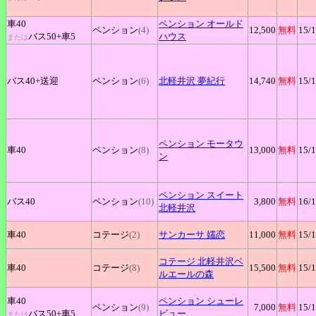
車40
ペンション
オールド
ペンション
(4)
12,500
無料
15
/
バス50+
車5
ハウス
または
バス40+
送迎
ペンション
(6)
北軽井沢
夢紀行
14,740
無料
15
/
ペンション
モータウ
車40
ペンション
(8)
13,000
無料
15
/
ン
ペンション
スイート
バス40
ペンション
(10)
3,800
無料
16
/
北軽井沢
車40
コテージ
(2)
サンカーサ
嬬恋
11,000
無料
15
/
コテージ
北軽井沢ベ
車40
コテージ
(8)
15,500
無料
15
/
ルエールの森
車40
ペンション
シューレ
ペンション
(9)
7,000
無料
15
/
バス50+
車5
ビュー
または