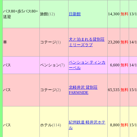
バス80+
歩5バス80+
旅館
(12)
日新館
14,300
無料
13
/
送迎
犬と泊まれる貸別荘
車
コテージ
(1)
23,200
無料
14
/
ミリーズラブ
ペンション
ティンカ
バス
ペンション
(7)
6,600
無料
14
/
ーベル
北軽井沢
貸別荘
バス
コテージ
(2)
65,535
無料
15
/
FARMSIDE
紀州鉄道
軽井沢ホテ
バス
ホテル
(114)
8,800
無料
15
/
ル