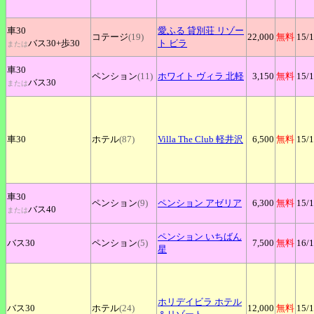
車30
愛ふる
貸別荘 リゾー
コテージ
(19)
22,000
無料
15
/
バス30+
歩30
ト ビラ
または
車30
ペンション
(11)
ホワイト
ヴィラ 北軽
3,150
無料
15
/
バス30
または
車30
ホテル
(87)
Villa
The Club 軽井沢
6,500
無料
15
/
車30
ペンション
(9)
ペンション
アゼリア
6,300
無料
15
/
バス40
または
ペンション
いちばん
バス30
ペンション
(5)
7,500
無料
16
/
星
ホリデイビラ
ホテル
バス30
ホテル
(24)
12,000
無料
15
/