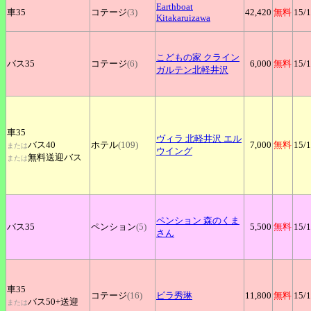
Earthboat
車35
コテージ
(3)
42,420
無料
15
/
Kitakaruizawa
こどもの家
クライン
バス35
コテージ
(6)
6,000
無料
15
/
ガルテン北軽井沢
車35
ヴィラ
北軽井沢 エル
バス40
ホテル
(109)
7,000
無料
15
/
または
ウイング
無料送迎バス
または
ペンション
森のくま
バス35
ペンション
(5)
5,500
無料
15
/
さん
車35
コテージ
(16)
ビラ秀琳
11,800
無料
15
/
バス50+
送迎
または