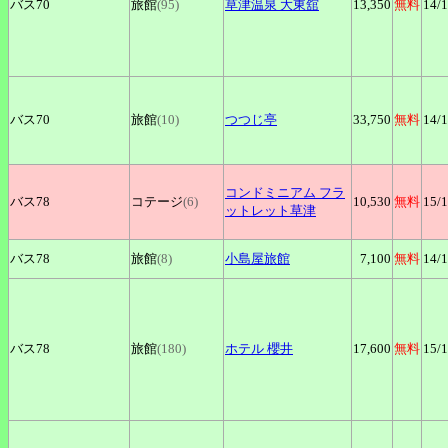
バス70
旅館
(95)
草津温泉
大東舘
13,350
無料
14
/
バス70
旅館
(10)
つつじ亭
33,750
無料
14
/
コンドミニアム
フラ
バス78
コテージ
(6)
10,530
無料
15
/
ットレット草津
バス78
旅館
(8)
小島屋旅館
7,100
無料
14
/
バス78
旅館
(180)
ホテル
櫻井
17,600
無料
15
/