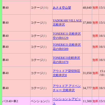
車40
コテージ
(16)
あさま空山望
48,640
無料
15
/
YADOKARI
VILLAGE
車40
コテージ
(3)
37,800
無料
15
/
北軽井沢
TONERICO
北軽井沢
車40
コテージ
(1)
無料
16
/
空の街0229
TONERICO
北軽井沢
車40
コテージ
(1)
無料
16
/
花の街0589
TONERICO北軽井沢
車40
コテージ
(1)
無料
16
/
花の街1079
アウトドア貸切別荘
15
:
車40
コテージ
(1)
31,050
無料
/10
北軽井沢II
:
アウトドア
アドベン
車40
コテージ
(1)
34,777
無料
16
/
チャー 北軽井沢
ペンション
レアビッ
バス40+
車2
ペンション
(5)
11,500
無料
15
/
ト