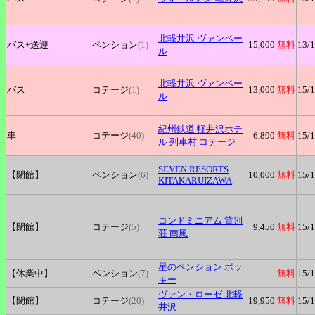
北軽井沢
ヴァンベー
バス+
送迎
ペンション
(1)
15,000
無料
13
/
ル
北軽井沢
ヴァンベー
バス
コテージ
(1)
13,000
無料
15
/
ル
紀州鉄道
軽井沢ホテ
車
コテージ
(40)
6,890
無料
15
/
ル 列車村 コテージ
SEVEN
RESORTS
【閉館】
ペンション
(6)
10,000
無料
15
/
KITAKARUIZAWA
コンドミニアム
貸別
【閉館】
コテージ
(5)
9,450
無料
15
/
荘 南風
星のペンション
ポッ
【休業中】
ペンション
(7)
無料
15
/
キー
ヴァン
・ローゼ
北軽
【閉館】
コテージ
(20)
19,950
無料
15
/
井沢