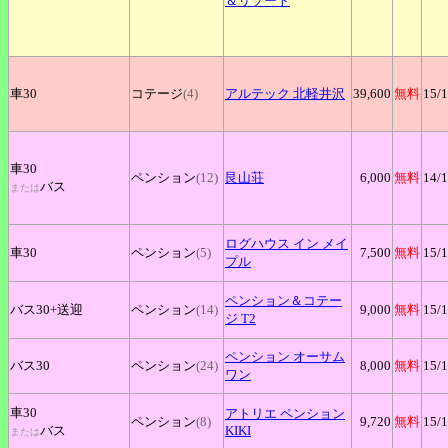
＆リゾート
車30
コテージ
(4)
アルテック
北軽井沢
39,600
無料
15
/
車30
ペンション
(12)
艮山荘
6,000
無料
14
/
バス
または
ログハウス
イン メイ
車30
ペンション
(5)
7,500
無料
15
/
プル
ペンション＆コテー
バス30+
送迎
ペンション
(14)
9,000
無料
15
/
ジ
T2
ペンション
オーサム
バス30
ペンション
(24)
8,000
無料
15
/
ワン
車30
アトリエ
ペンション
ペンション
(8)
9,720
無料
15
/
バス
KIKI
または