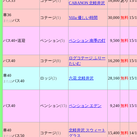
バス35
コテージ
(1)
16,800
あり
15
/
CABANON 北軽井沢
車36
コテージ
(1)
Villa
優しい時間
30,000
無料
15
/
バス
または
バス40+
送迎
ペンション
(5)
ペンション
南季の灯
9,500
無料
15
/
ログコテージ
ふりー
バス40
コテージ
(8)
16,200
無料
15
/
たいむ
車40
ロッジ
(2)
六花
北軽井沢
28,160
無料
15
/
バス40
または
バス40
ペンション
(15)
ペンション
エデン
9,240
無料
15
/
車40
北軽井沢
スウィート
コテージ
(1)
15,400
無料
14
/
バス50
グラス
または