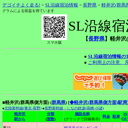
デゴイチよく走る!
>
SL沿線宿泊情報
>
長野県
>
軽井沢(群馬
グラムによる収益を得ています
SL沿線
【
長野県
】軽井沢(
スマホ版
●
SL沿線宿泊情報の
●
ご利用上の注意、
■軽井沢(群馬県側方面) (
群馬県
)
[
◆軽井沢(群馬県側方面)駅
●
北陸新幹線(東京-長野)
●
長野新幹線・しなの鉄道(高崎-小諸)
軽井沢
分類
施設名称
IN
料金
駐車
/
OU
駅から
(
室数
)
(クリックで詳細表示)
車10
軽井沢グランピング