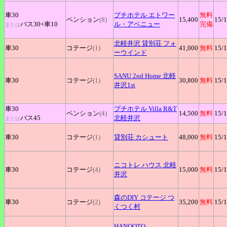
車30
プチホテル
エトワー
無料
ペンション
(8)
15,400
15
/
バス30+
車10
ル
・アベニュー
完備
または
北軽井沢
貸別荘 フォ
車30
コテージ
(1)
41,000
無料
15
/
ーウインド
SANU
2nd Home 北軽
車30
コテージ
(1)
30,800
無料
15
/
井沢1st
車30
プチホテル
Villa R&T
ペンション
(4)
14,500
無料
15
/
バス45
北軽井沢
または
車30
コテージ
(1)
貸別荘
カシュート
48,000
無料
15
/
ニコトレ
ハウス 北軽
車30
コテージ
(4)
15,000
無料
15
/
井沢
森のDIY
コテージ つ
車30
コテージ
(2)
35,200
無料
15
/
くつく村
HANOOTO