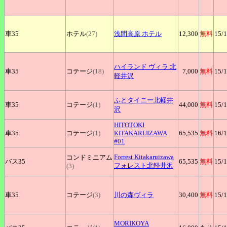
車35
ホテル
(27)
浅間高原
ホテル
12,300
無料
15
/
ハイランド
ヴィラ 北
車35
コテージ
(18)
7,000
無料
15
/
軽井沢
ふとタイニー北軽井
車35
コテージ
(1)
44,000
無料
15
/
沢
HITOTOKI
車35
コテージ
(1)
KITAKARUIZAWA
65,535
無料
16
/
#01
Forrest
Kitakaruizawa
コンドミニアム
バス35
65,535
無料
15
/
フォレスト北軽井沢
(3)
車35
コテージ
(3)
川の森ヴィラ
30,400
無料
15
/
MORIKOYA