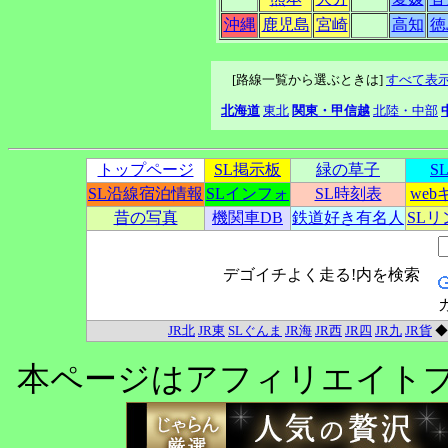
沖縄
鹿児島
宮崎
高知
徳
[路線一覧から選ぶときは]
すべて表
北海道
東北
関東・甲信越
北陸・中部
トップページ
SL掲示板
緑の草子
S
SL沿線宿泊情報
SLインフォ
SL時刻表
we
昔の写真
機関車DB
鉄道好き有名人
SL
デゴイチよく走る!内を検索
JR北
JR東
SLぐんま
JR海
JR西
JR四
JR九
JR貨
本ページはアフィリエイト