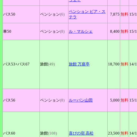
ペンション
ビア
・ス
バス50
ペンション
(6)
7,875
無料
15
/
テラ
車50
ペンション
(8)
ル
・マルシェ
8,400
無料
15
/
バス53+
バス67
旅館
(49)
旅館
万座亭
18,700
無料
14
/
バス56
ペンション
(8)
ルーバン山田
5,000
無料
15
/
バス60
旅館
(108)
喜びの宿
高松
23,500
無料
14
/