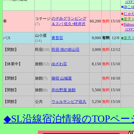
↑LY
■
ゆこ
■
じゃ
のぞみグランピング
コテージ
■楽天
車
60,200
無料
15
/10
(7)
＆スパ
佐久×軽井沢
■
Yah
↑LY
山小屋
バス
青苔荘
9,000
有料
12
/9
■楽天
(14)
【閉館】
民宿
(10)
民宿
池の前山荘
3,000
無料
12
/12
【休業中】
旅館
(12)
ゆざわ荘
8,150
無料
15
/10
【閉館】
旅館
(7)
御宿
山城屋
無料
16
/10
【閉館】
旅館
(6)
井出野屋
旅館
5,500
無料
15
/10
【閉館】
公共
ウェルサンピア佐久
5,250
無料
15
/10
◆SL沿線宿泊情報のTOPペー