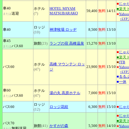
■
じゃ
車40
ホテル
HOTEL
MIYAM
■楽天
59,400
無料
14
/11
MATSUBARAKO
送迎
(7)
■
Yah
または
↑LY
ロッジ
車40
神津牧場
ロッヂ
8,500
無料
13
/10
(10)
車45
旅館
(23)
ランプの宿
高峰温泉
15,270
無料
13
/10
バス60
または
■
じゃ
■楽天
■
JTB
高峰
マウンテン ロッ
ホテル
バス60
23,900
無料
15
/10
■
Yah
(47)
ジ
↑LY
■
るる
■
一休
車60
ホテル
湯の丸
高原ホテル
7,000
無料
15
/10
バス60
(47)
または
ロッジ
バス60
ロッジ花紋
6,300
無料
15
/10
■
じゃ
(12)
■
じゃ
■楽天
バス70
旅館
(41)
かすがの森
5,500
無料
14
/10
■
Yah
無料送迎
または