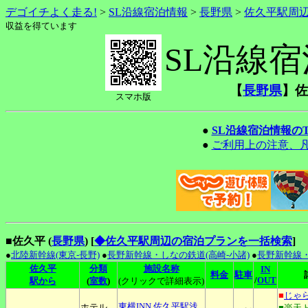
デゴイチよく走る!
>
SL沿線宿泊情報
>
長野県
>
佐久平駅周
収益を得ています
SL沿線
【
長野県
】佐
スマホ版
●
SL沿線宿泊情報の
●
ご利用上の注意、
■佐久平 (
長野県
)
[
◆佐久平駅周辺の宿泊プランを一括検索
]
●
北陸新幹線(東京-長野)
●
長野新幹線・しなの鉄道(高崎-小諸)
●
長野新幹線・
佐久平
分類
施設名称
IN
料金
駐車
/
OUT
駅から
(
室数
)
(クリックで詳細表示)
■
じゃ
東横INN
佐久平駅浅
ホテル
■楽天