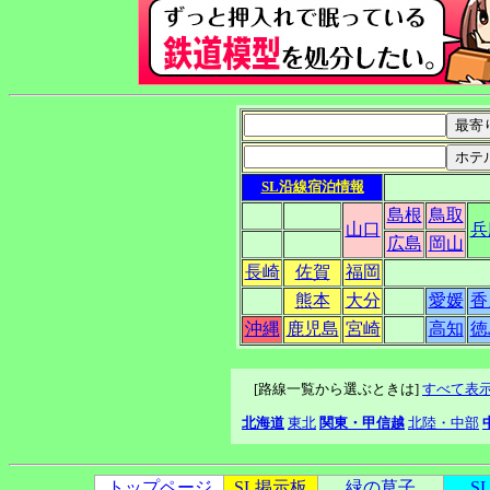
SL沿線宿泊情報
島根
鳥取
山口
兵
広島
岡山
長崎
佐賀
福岡
熊本
大分
愛媛
香
沖縄
鹿児島
宮崎
高知
徳
[路線一覧から選ぶときは]
すべて表
北海道
東北
関東・甲信越
北陸・中部
トップページ
SL掲示板
緑の草子
S