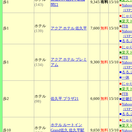
歩1
9,345
有料
15
/10
(143)
間口
■
Yah
↑LY
■
じゃ
■楽天
ホテル
■
JTB
歩1
アクア
ホテル 佐久平
7,600
無料
15
/10
(139)
■
Yah
↑LY
■
るる
■
じゃ
■楽天
■
JTB
アクア
ホテル プレミ
ホテル
歩1
9,300
無料
15
/10
■
Yah
(134)
アム
↑LY
■
るる
■
一休
■
じゃ
■楽天
■
JTB
ホテル
歩2
佐久平
プラザ21
6,600
無料
15
/10
■
近畿
(98)
■
Yah
↑LY
■
るる
■
じゃ
ホテル
ルートイン
■楽天
ホテル
歩10
Grand佐久 佐久平駅
9,650
無料
15
/10
■
Yah