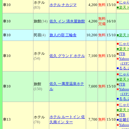
■
じゃ
ホテル
車10
ホテル
ナカジマ
4,200
無料
15
/10
(83)
■楽天
無料
車10
旅館
(34)
佐久
イン 清水屋旅館
4,200
16
/10
完備
車10
民宿
(4)
旅人の宿
三輪舎
10,200
無料
15
/10
■楽天
■
じゃ
■楽天
ホテル
■
JTB
車10
佐久
グランド ホテル
7,100
無料
15
/10
(54)
■
Yah
↑LY
■
るる
■
じゃ
■楽天
佐久
一萬里温泉ホテ
旅館
■
JTB
車10
7,600
無料
15
/10
(150)
ル
■
Yah
↑LY
■
るる
■
じゃ
■楽天
■
JTB
ホテル
ルートイン 佐
ホテル
車13
7,700
無料
15
/10
■
近畿
(78)
久南イン ター
■
Yah