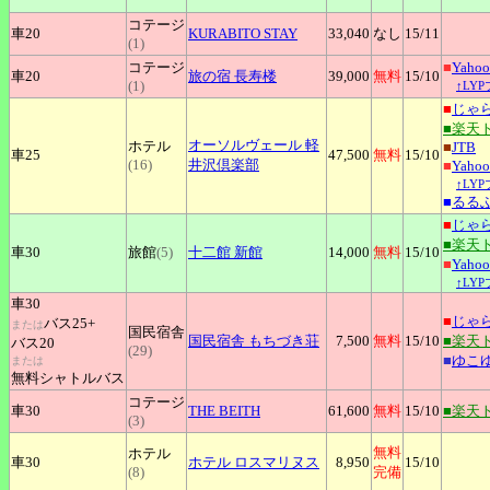
コテージ
車20
KURABITO
STAY
33,040
なし
15
/11
(1)
コテージ
■
Yah
車20
旅の宿
長寿楼
39,000
無料
15
/10
(1)
↑LY
■
じゃ
■楽天
オーソルヴェール
軽
ホテル
■
JTB
車25
47,500
無料
15
/10
(16)
井沢倶楽部
■
Yah
↑LY
■
るる
■
じゃ
■楽天
車30
旅館
(5)
十二館
新館
14,000
無料
15
/10
■
Yah
↑LY
車30
■
じゃ
バス25+
または
国民宿舎
国民宿舎
もちづき荘
7,500
無料
15
/10
■楽天
バス20
(29)
■
ゆこ
または
無料シャトルバス
コテージ
車30
THE
BEITH
61,600
無料
15
/10
■楽天
(3)
無料
ホテル
車30
ホテル
ロスマリヌス
8,950
15
/10
(8)
完備