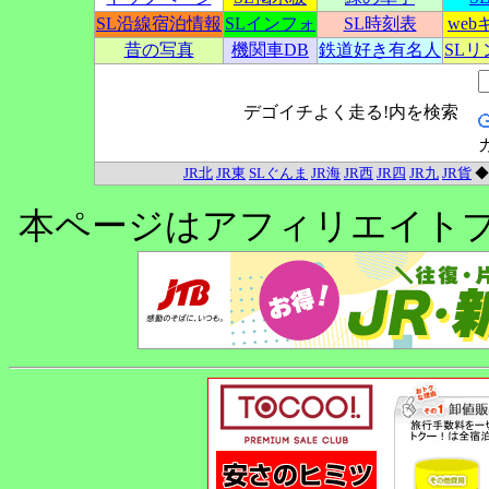
SL沿線宿泊情報
SLインフォ
SL時刻表
we
昔の写真
機関車DB
鉄道好き有名人
SL
デゴイチよく走る!内を検索
JR北
JR東
SLぐんま
JR海
JR西
JR四
JR九
JR貨
本ページはアフィリエイト