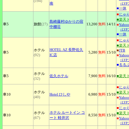
(194)
南
↑LY
■
一休
■
じゃ
■楽天
島崎藤村ゆかりの宿
車5
旅館
(27)
13,200
無料
14
/11
■
Yah
中棚荘
↑LY
■
一休
■
じゃ
■楽天
HOTEL
AZ 長野佐久
ホテル
■
JTB
車5
5,280
無料
15
/10
(92)
IC店
■
Yah
↑LY
■
るる
ホテル
車5
佐久ホテル
7,900
無料
16
/10
■楽天
(32)
■
じゃ
ホテル
■楽天
車10
Hotel
ひしや
6,980
無料
15
/10
(40)
■
Yah
↑LY
■
じゃ
ホテル
ルートイン コ
ホテル
■楽天
車10
8,550
無料
15
/10
(67)
ート 軽井沢
■
Yah
↑LY