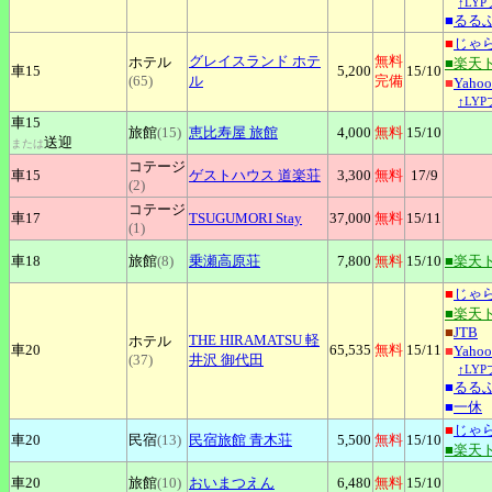
↑LY
■
るる
■
じゃ
グレイスランド
ホテ
無料
ホテル
■楽天
車15
5,200
15
/10
(65)
ル
完備
■
Yah
↑LY
車15
旅館
(15)
恵比寿屋
旅館
4,000
無料
15
/10
送迎
または
コテージ
車15
ゲストハウス
道楽荘
3,300
無料
17
/9
(2)
コテージ
車17
TSUGUMORI
Stay
37,000
無料
15
/11
(1)
車18
旅館
(8)
乗瀬高原荘
7,800
無料
15
/10
■楽天
■
じゃ
■楽天
■
JTB
THE
HIRAMATSU 軽
ホテル
車20
65,535
無料
15
/11
■
Yah
(37)
井沢 御代田
↑LY
■
るる
■
一休
■
じゃ
車20
民宿
(13)
民宿旅館
青木荘
5,500
無料
15
/10
■楽天
車20
旅館
(10)
おいまつえん
6,480
無料
15
/10