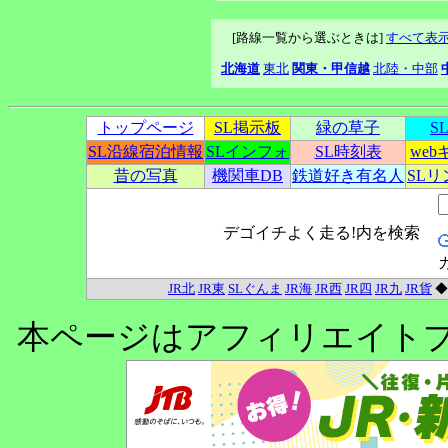
[路線一覧から選ぶときは]
すべて表
北海道
東北
関東・甲信越
北陸・中部
トップページ
SL掲示板
緑の草子
S
SL沿線宿泊情報
SLインフォ
SL時刻表
we
昔の写真
機関車DB
鉄道好き有名人
SL
デゴイチよく走る!内を検索
JR北
JR東
SLぐんま
JR海
JR西
JR四
JR九
JR貨
本ページはアフィリエイト