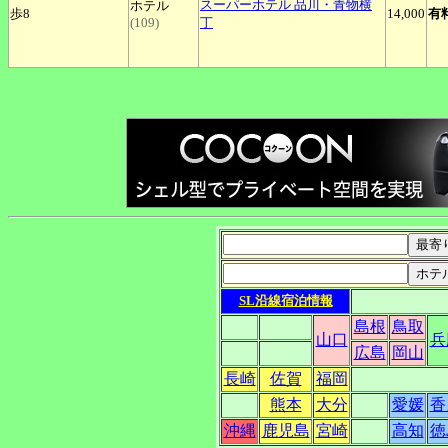
スーパーホテル
品川
・青物横
ホテル
歩8
14,000
有
(109)
丁
SL沿線宿泊情報
島根
鳥取
山口
兵
広島
岡山
長崎
佐賀
福岡
熊本
大分
愛媛
香
沖縄
鹿児島
宮崎
高知
徳