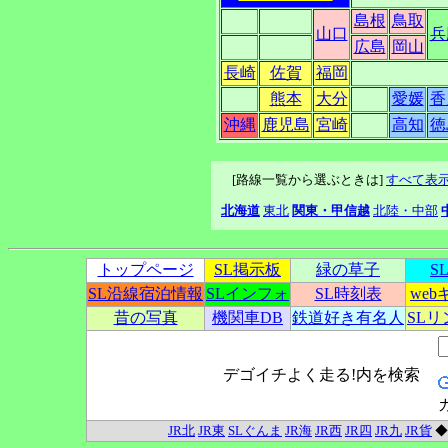
島根
鳥取
山口
兵
広島
岡山
長崎
佐賀
福岡
熊本
大分
愛媛
香
沖縄
鹿児島
宮崎
高知
徳
[路線一覧から選ぶときは]
すべて表
北海道
東北
関東・甲信越
北陸・中部
トップページ
SL掲示板
緑の草子
S
SL沿線宿泊情報
SLインフォ
SL時刻表
we
昔の写真
機関車DB
鉄道好き有名人
SL
デゴイチよく走る!内を検索
JR北
JR東
SLぐんま
JR海
JR西
JR四
JR九
JR貨