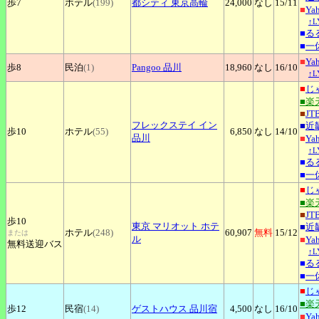
歩7
ホテル
(199)
都シティ
東京高輪
24,000
なし
15
/11
■
Ya
↑
■
る
■
一
■
Ya
歩8
民泊
(1)
Pangoo
品川
18,960
なし
16
/10
↑
■
じ
■楽
■
JT
フレックステイ
イン
■
近
歩10
ホテル
(55)
6,850
なし
14
/10
品川
■
Ya
↑
■
る
■
一
■
じ
■楽
■
JT
歩10
東京
マリオット ホテ
■
近
ホテル
(248)
60,907
無料
15
/12
または
ル
■
Ya
無料送迎バス
↑
■
る
■
一
■
じ
■楽
歩12
民宿
(14)
ゲストハウス
品川宿
4,500
なし
16
/10
■
Ya