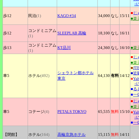
↑
■
じ
歩12
民泊
(1)
KAGO
#34
34,000
なし
15
/11
■楽
コンドミニアム
歩12
SLEEPLAB
高輪
18,100
なし
16
/11
(1)
コンドミニアム
歩13
KT品川
24,360
なし
16
/10
■楽
(1)
■
じ
■楽
■
JT
シェラトン都ホテル
■
近
車5
ホテル
(492)
64,130
有料
14
/12
東京
■
Ya
↑
■
る
■
一
■
じ
■楽
車5
コテージ
(4)
PETALS
TOKYO
65,535
無料
15
/10
■
Ya
↑
■
一
【閉館】
ホテル
(164)
高輪京急ホテル
15,115
無料
14
/11