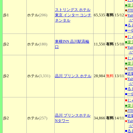
■楽
ストリングス
ホテル
■
JT
歩1
ホテル
(206)
東京 インター コンチ
65,535
有料
15
/12
■
Ya
ネンタル
↑
■
る
■
一
■
じ
東横INN
品川駅高輪
■楽
歩2
ホテル
(180)
11,550
有料
15
/10
口
■
Ya
↑
■
じ
■楽
■
JT
■
近
歩2
ホテル
(3,331)
品川
プリンス ホテル
28,984
無料
13
/11
■
Ya
↑
■
る
■
一
■
じ
■楽
■
JT
品川
プリンスホテル
■
近
歩2
ホテル
(257)
34,866
有料
14
/11
Nタワー
■
Ya
↑
■
る