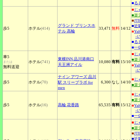
■
る
■
じ
■楽
■
JT
グランド
プリンスホ
■
近
歩5
ホテル
(414)
33,471
無料
14
/12
テル 高輪
■
Ya
↑
■
る
■
一
■
じ
車5
東横INN
品川港南口
■楽
ホテル
(741)
10,080
有料
15
/10
または
天王洲アイル
■
Ya
無料送迎
↑
ナイン
アワーズ 品川
■
じ
歩5
ホテル
(70)
6,300
なし
14
/10
駅 スリープラボ for
■楽
men
■
じ
■楽
歩5
ホテル
(16)
高輪
花香路
65,535
有料
15
/12
■
Ya
↑
■
一
■
じ
■楽
■
JT
■
近