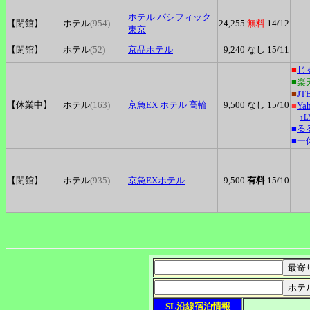
ホテル
パシフィック
【閉館】
ホテル
(954)
24,255
無料
14
/12
東京
【閉館】
ホテル
(52)
京品ホテル
9,240
なし
15
/11
■
じ
■楽
■
JT
【休業中】
ホテル
(163)
京急EX
ホテル 高輪
9,500
なし
15
/10
■
Ya
↑
■
る
■
一
【閉館】
ホテル
(935)
京急EXホテル
9,500
有料
15
/10
SL沿線宿泊情報