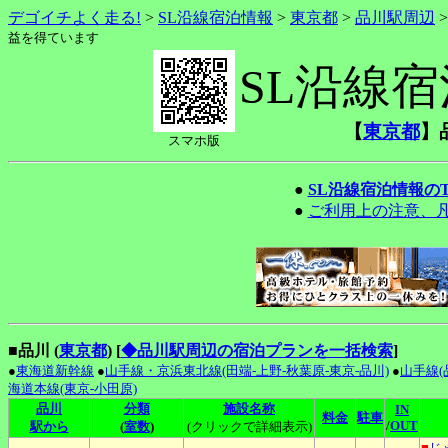
デゴイチよく走る!
>
SL沿線宿泊情報
>
東京都
>
品川駅周辺
益を得ています
SL沿線
【
東京都
】
スマホ版
●
SL沿線宿泊情報の
●
ご利用上の注意、
■品川 (
東京都
)
[
◆品川駅周辺の宿泊プランを一括検索
]
●
東海道新幹線
●
山手線・京浜東北線(田端-上野-秋葉原-東京-品川)
●
山手線(
海道本線(東京-小田原)
品川
分類
施設名称
IN
料金
駐車
/
OUT
駅から
(
室数
)
(クリックで詳細表示)
■
じ