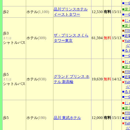
■
一
品川プリンスホテル
■楽
歩2
ホテル
(1,100)
12,530
有料
15
/11
イーストタワー
■
一
■
じ
■楽
■
JT
歩3
ザ
・プリンス
さくら
■
近
ホテル
(309)
61,594
無料
15
/13
または
タワー東京
■
Ya
シャトルバス
↑
■
る
■
一
■
じ
■楽
■
JT
歩5
グランド
プリンス ホ
■
近
ホテル
(938)
19,639
無料
14
/12
または
テル 新高輪
■
Ya
シャトルバス
↑
■
る
■
一
■
じ
■楽
■
JT
歩5
ホテル
(190)
品川
東武ホテル
12,000
有料
15
/11
■
近
■
Ya
↑