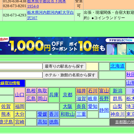
全室
0120-638-438
栃木県宇都宮市下岡本
028-673-8201
1954-9
可
栃木県河内郡河内町大字白
出張・現場関係・合宿大歓迎
028-673-4293
可
沢507
約）●コインランドリー
北海道
秋
山
沿線宿泊情報
島根
鳥取
福井
石川
富山
新潟
山口
兵庫
京都
広島
岡山
滋賀
岐阜
長野
群馬
栃
佐賀
福岡
大阪
奈良
愛知
山梨
埼
静岡
熊本
大分
愛媛
香川
和歌山
三重
神奈川
東
鹿児島
宮崎
高知
徳島
首都圏の