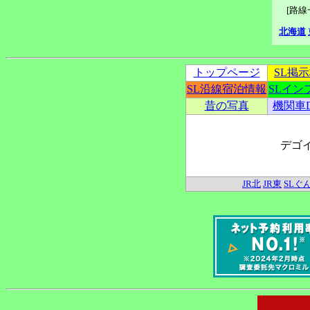
[路
北海道
トップページ
SL掲
SL沿線宿泊情報
SLイン
昔の写真
機関車
デゴ
JR北
JR東
SLぐ