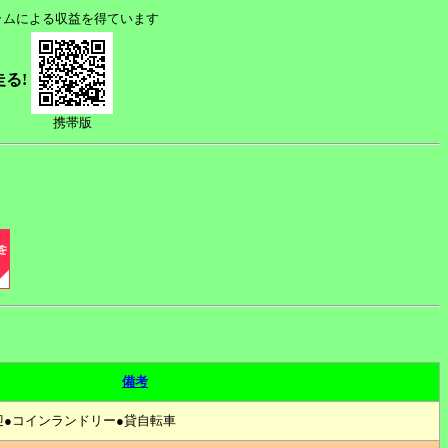
ラムによる収益を得ています
走る!
携帯版
備考
迎●コインランドリー●貸自転車