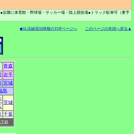
●近隣に体育館・野球場・サッカー場・陸上競技場●トラック駐車可（要予
◆SL沿線宿泊情報のTOPページへ
このページの先頭へ戻る▲
青森
田
岩手
形
宮城
福島
木
茨城
玉
京
千葉
地下鉄