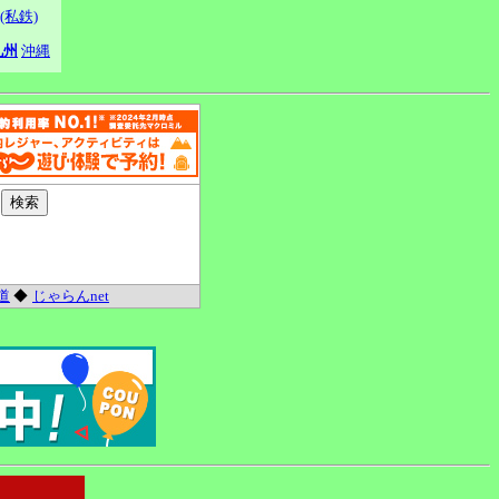
(私鉄)
九州
沖縄
道
◆
じゃらんnet