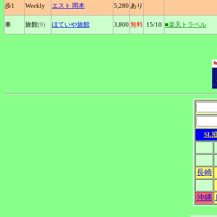
歩1
Weekly
エスト
岡本
5,280
あり
車
旅館
(9)
ほていや旅館
3,800
無料
15
/10
■楽天トラベル
SL
長崎
沖縄