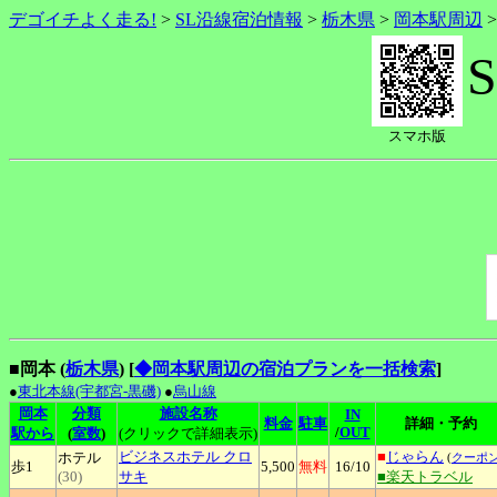
デゴイチよく走る!
>
SL沿線宿泊情報
>
栃木県
>
岡本駅周辺
スマホ版
■岡本 (
栃木県
)
[
◆岡本駅周辺の宿泊プランを一括検索
]
●
東北本線(宇都宮-黒磯)
●
烏山線
岡本
分類
施設名称
IN
料金
駐車
詳細・予約
/
OUT
駅から
(
室数
)
(クリックで詳細表示)
ビジネスホテル
クロ
■
じゃらん
ホテル
(
クーポ
歩1
5,500
無料
16
/10
(30)
サキ
■楽天トラベル