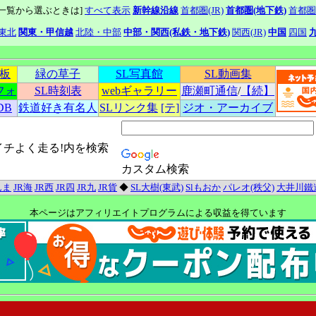
線一覧から選ぶときは]
すべて表示
新幹線沿線
首都圏(JR)
首都圏(地下鉄)
首都圏
東北
関東・甲信越
北陸・中部
中部・関西(私鉄・地下鉄)
関西(JR)
中国
四国
示板
緑の草子
SL写真館
SL動画集
フォ
SL時刻表
webギャラリー
鹿瀬町通信
/
【続】
DB
鉄道好き有名人
SLリンク集
[テ]
ジオ・アーカイブ
イチよく走る!内を検索
カスタム検索
んま
JR海
JR西
JR四
JR九
JR貨
◆
SL大樹(東武)
Slもおか
パレオ(秩父)
大井川鐵
本ページはアフィリエイトプログラムによる収益を得ています