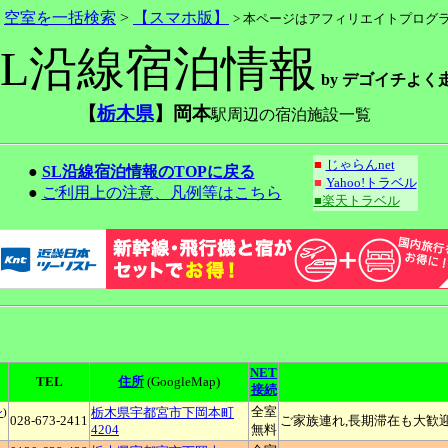
>
空室を一括検索
>
【スマホ版】
> 本ページはアフィリエイトプログ
SL沿線宿泊情報
by デゴイチよく
【
栃木県
】岡本
駅周辺の宿泊施設一覧
■
じゃらんnet
●
SL沿線宿泊情報のTOPに戻る
■
Yahoo!トラベル
●
ご利用上の注意、凡例等はこちら
■楽天トラベル
NET
TEL
住所
(GoogleMap)
接続
全室
栃木県宇都宮市下岡本町
ン
)
028-673-2411
ご家族連れ,長期滞在も大歓
4204
無料