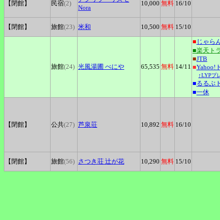
【閉館】
民宿
(2)
10,000
無料
16
/10
Nora
【閉館】
旅館
(23)
米和
10,500
無料
15
/10
■
じゃら
■楽天ト
■
JTB
旅館
(24)
光風湯圃
べにや
65,535
無料
14
/11
■
Yahoo
↑LYP
■
るるぶ
■
一休
【閉館】
公共
(27)
芦泉荘
10,892
無料
16
/10
【閉館】
旅館
(56)
さつき荘
辻が花
10,290
無料
15
/10