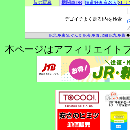
昔の写真
機関車DB
鉄道好き有名人
SL
デゴイチよく走る!内を検索
JR北
JR東
SLぐんま
JR海
JR西
JR四
JR九
JR貨
本ページはアフィリエイト