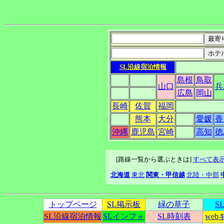
SL沿線宿泊情報
島根
鳥取
山口
兵
広島
岡山
長崎
佐賀
福岡
熊本
大分
愛媛
香
沖縄
鹿児島
宮崎
高知
徳
[路線一覧から選ぶときは]
すべて表
北海道
東北
関東・甲信越
北陸・中部
トップページ
SL掲示板
緑の草子
S
SL沿線宿泊情報
SLインフォ
SL時刻表
we