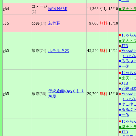
コテージ
歩4
民宿
NAMI
11,368
なし
15
/10
■楽天ト
(1)
歩5
公共
(14)
若竹荘
9,600
無料
15
/10
■
じゃら
■楽天ト
■
JTB
歩5
旅館
(74)
ホテル
八木
45,540
無料
14
/11
■
Yahoo
↑LYP
■
るるぶ
■
一休
■
じゃら
■楽天ト
■
JTB
■
近畿日
伝統旅館のぬくもり
歩5
旅館
(56)
29,700
無料
15
/10
■
Yahoo
灰屋
↑LYP
■
ゆこゆ
■
るるぶ
■
一休
■
じゃら
■楽天ト
■
JTB