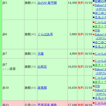
■
近畿日
歩5
旅館
(45)
みのや
泰平閣
14,300
無料
15
/10
■
Yahoo
↑LYP
■
ゆこゆ
■
るるぶ
■
じゃら
■楽天ト
■
JTB
歩6
旅館
(46)
ぐらばあ亭
5,980
無料
15
/10
■
Yahoo
↑LYP
■
ゆこゆ
■
るるぶ
歩7
旅館
(10)
天隆
4,900
無料
16
/10
■
じゃら
■
じゃら
歩7
■楽天ト
旅館
(18)
白和荘
16,050
無料
15
/10
送迎
■
Yahoo
または
↑LYP
■
じゃら
■楽天ト
■
JTB
歩10
旅館
(44)
政竜閣
10,450
無料
15
/10
■
Yahoo
↑LYP
■
るるぶ
■
じゃら
歩15
公共
(28)
芦原温泉
越路
17,100
無料
16
/10