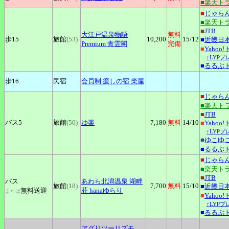
■楽天ト
■
じゃら
■楽天ト
■
JTB
大江戸温泉物語
無料
歩15
旅館
(53)
10,200
15
/12
■
近畿日
Premium 青雲閣
完備
■
Yahoo
↑LYP
■
るるぶ
歩16
民宿
会員制
癒しの宿 柴屋
■
じゃら
■楽天ト
■
JTB
バス5
旅館
(50)
ゆ楽
7,180
無料
14
/10
■
Yahoo
↑LYP
■
ゆこゆ
■
るるぶ
■
じゃら
■楽天ト
■
JTB
バス
あわら北潟温泉
湖畔
旅館
(18)
7,700
無料
15
/10
■
近畿日
無料送迎
荘 hanaゆらり
または
■
Yahoo
↑LYP
■
るるぶ
アグリツーリズモ