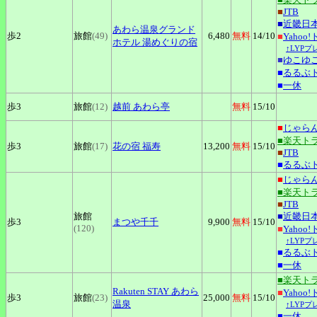
■
JTB
■
近畿日
あわら温泉グランド
歩2
旅館
(49)
6,480
無料
14
/10
■
Yahoo
ホテル
湯めぐりの宿
↑LYP
■
ゆこゆ
■
るるぶ
■
一休
歩3
旅館
(12)
越前
あわら亭
無料
15
/10
■
じゃら
■楽天ト
歩3
旅館
(17)
花の宿
福寿
13,200
無料
15
/10
■
JTB
■
るるぶ
■
じゃら
■楽天ト
■
JTB
旅館
■
近畿日
歩3
まつや千千
9,900
無料
15
/10
(120)
■
Yahoo
↑LYP
■
るるぶ
■
一休
■楽天ト
Rakuten
STAY あわら
■
Yahoo
歩3
旅館
(23)
25,000
無料
15
/10
温泉
↑LYP
■
一休