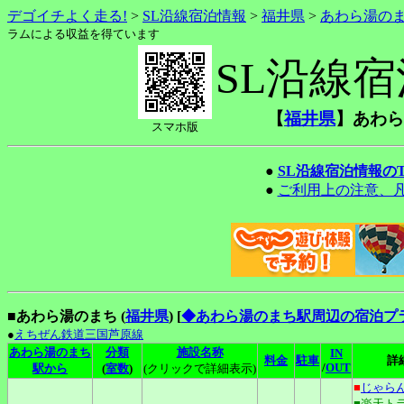
デゴイチよく走る!
>
SL沿線宿泊情報
>
福井県
>
あわら湯の
ラムによる収益を得ています
SL沿線
【
福井県
】あわら
スマホ版
●
SL沿線宿泊情報の
●
ご利用上の注意、
■あわら湯のまち (
福井県
)
[
◆あわら湯のまち駅周辺の宿泊プ
●
えちぜん鉄道三国芦原線
あわら湯のまち
分類
施設名称
IN
料金
駐車
詳
/
OUT
駅から
(
室数
)
(クリックで詳細表示)
■
じゃら
■楽天ト