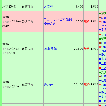
バス25+
船
旅館
(18)
大立荘
8,400
15
/10
■楽
車30
■
JTB
ニューサンピア
姫路
バス30+
公共
(55)
9,500
無料
15
/11
■
Ya
または
ゆめさき
歩20
↑L
■
る
■
じ
■楽
■
JTB
車30
■
Ya
バス35
旅館
(25)
上山
旅館
20,900
無料
15
/11
または
↑L
送迎
または
■
ゆ
■
る
■
一
■
じ
■楽
■
JTB
■
近
車30
旅館
(79)
夢乃井
23,100
無料
15
/10
■
Ya
バス40
または
↑L
■
ゆ
■
る
■
一
■
じ