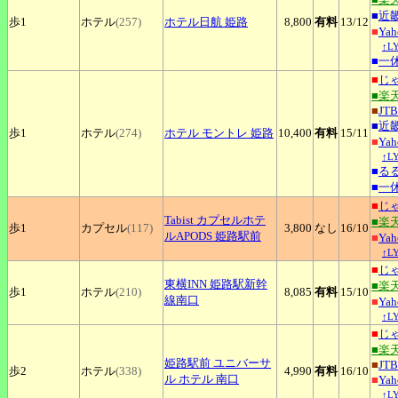
■
近
歩1
ホテル
(257)
ホテル日航
姫路
8,800
有料
13
/12
■
Ya
↑L
■
一
■
じ
■楽
■
JTB
■
近
歩1
ホテル
(274)
ホテル
モントレ 姫路
10,400
有料
15
/11
■
Ya
↑L
■
る
■
一
■
じ
Tabist
カプセルホテ
■楽
歩1
カプセル
(117)
3,800
なし
16
/10
ルAPODS 姫路駅前
■
Ya
↑L
■
じ
東横INN
姫路駅新幹
■楽
歩1
ホテル
(210)
8,085
有料
15
/10
線南口
■
Ya
↑L
■
じ
■楽
姫路駅前
ユニバーサ
■
JTB
歩2
ホテル
(338)
4,990
有料
16
/10
ル ホテル 南口
■
Ya
↑L