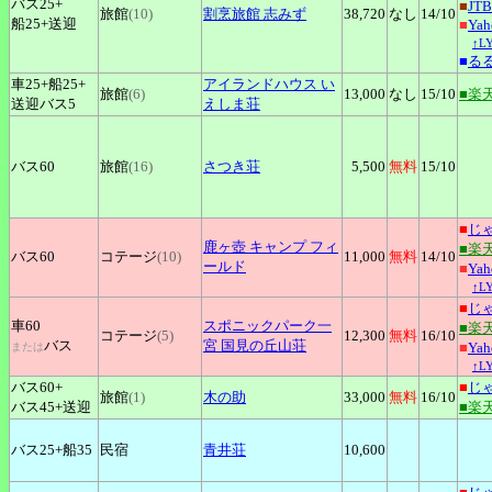
バス25+
■
JTB
旅館
(10)
割烹旅館
志みず
38,720
なし
14
/10
船25+
送迎
■
Ya
↑L
■
る
車25+
船25+
アイランドハウス
い
旅館
(6)
13,000
なし
15
/10
■楽
送迎バス5
えしま荘
バス60
旅館
(16)
さつき荘
5,500
無料
15
/10
■
じ
鹿ヶ壺
キャンプ フィ
■楽
バス60
コテージ
(10)
11,000
無料
14
/10
ールド
■
Ya
↑L
■
じ
車60
スポニックパーク一
■楽
コテージ
(5)
12,300
無料
16
/10
バス
宮
国見の丘山荘
■
Ya
または
↑L
バス60+
■
じ
旅館
(1)
木の助
33,000
無料
16
/10
バス45+
送迎
■楽
バス25+
船35
民宿
青井荘
10,600