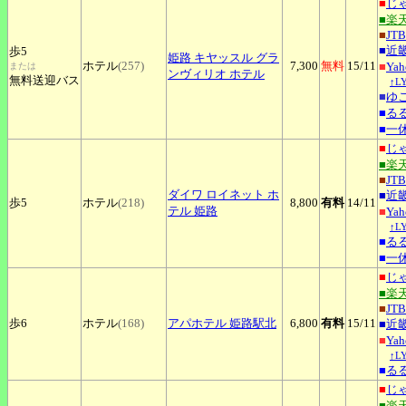
■
じ
■楽
■
JTB
■
近
歩5
姫路
キヤッスル グラ
ホテル
(257)
7,300
無料
15
/11
■
Ya
または
ンヴィリオ ホテル
無料送迎バス
↑L
■
ゆ
■
る
■
一
■
じ
■楽
■
JTB
ダイワ
ロイネット ホ
■
近
歩5
ホテル
(218)
8,800
有料
14
/11
テル 姫路
■
Ya
↑L
■
る
■
一
■
じ
■楽
■
JTB
歩6
ホテル
(168)
アパホテル
姫路駅北
6,800
有料
15
/11
■
近
■
Ya
↑L
■
る
■
じ
■楽