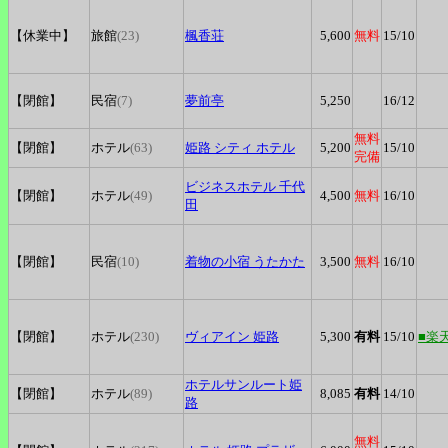
【休業中】
旅館
(23)
楓香荘
5,600
無料
15
/10
【閉館】
民宿
(7)
夢前亭
5,250
16
/12
無料
【閉館】
ホテル
(63)
姫路
シティ ホテル
5,200
15
/10
完備
ビジネスホテル
千代
【閉館】
ホテル
(49)
4,500
無料
16
/10
田
【閉館】
民宿
(10)
着物の小宿
うたかた
3,500
無料
16
/10
【閉館】
ホテル
(230)
ヴィアイン
姫路
5,300
有料
15
/10
■楽
ホテルサンルート姫
【閉館】
ホテル
(89)
8,085
有料
14
/10
路
無料