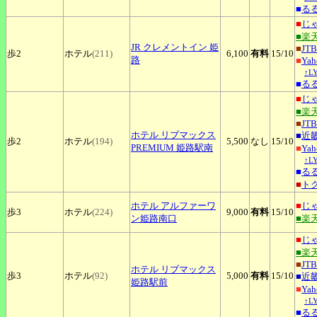
■
る
■
じ
■楽
JR
クレメントイン 姫
■
JTB
歩2
ホテル
(211)
6,100
有料
15
/10
路
■
Ya
↑L
■
る
■
じ
■楽
■
JTB
ホテル
リブマックス
■
近
歩2
ホテル
(194)
5,500
なし
15
/10
PREMIUM 姫路駅南
■
Ya
↑L
■
る
■
ト
ホテル
アルファーワ
■
じ
歩3
ホテル
(224)
9,000
有料
15
/10
ン姫路南口
■楽
■
じ
■楽
■
JTB
ホテル
リブマックス
歩3
ホテル
(92)
5,000
有料
15
/10
■
近
姫路駅前
■
Ya
↑L
■
る