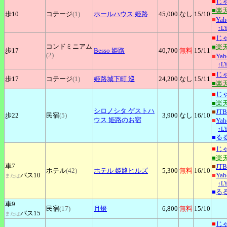
■
じ
■楽
歩10
コテージ
(1)
ホールハウス
姫路
45,000
なし
15
/10
■
Ya
↑L
■
じ
コンドミニアム
■楽
歩17
Besso
姫路
40,700
無料
15
/11
(2)
■
Ya
↑L
■
じ
歩17
コテージ
(1)
姫路城下町
巡
24,200
なし
15
/11
■楽
■
じ
■楽
シロノシタ
ゲストハ
■
JTB
歩22
民宿
(5)
3,900
なし
16
/10
ウス 姫路のお宿
■
Ya
↑L
■
る
■
じ
■楽
車7
■
JTB
ホテル
(42)
ホテル
姫路ヒルズ
5,300
無料
16
/10
バス10
■
Ya
または
↑L
■
る
車9
民宿
(17)
月燈
6,800
無料
15
/10
バス15
または
■
じ