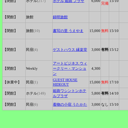
【閉館】
ホテル
(217)
ホテル
姫路 プラザ
6,000
15
/10
完備
【閉館】
旅館
錦明旅館
【閉館】
旅館
(10)
書写の里
うえやま
15,000
無料
15
/10
【閉館】
民宿
(4)
ゲストハウス
縁楽堂
3,000
有料
15
/12
アートビジネス
ウィ
【閉館】
Weekly
ークリー
・マンショ
4,300
ン
GUEST
HOUSE
【休業中】
民宿
(1)
15,000
無料
17
/10
HIDEOUT
姫路ワシントンホテ
【閉館】
ホテル
(149)
5,800
有料
14
/10
ルプラザ
【閉館】
民宿
(6)
着物の小宿
うたかた
3,000
なし
15
/10