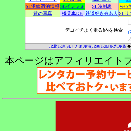
SL沿線宿泊情報
SLインフォ
SL時刻表
we
昔の写真
機関車DB
鉄道好き有名人
SL
デゴイチよく走る!内を検索
JR北
JR東
SLぐんま
JR海
JR西
JR四
JR九
JR貨
本ページはアフィリエイト