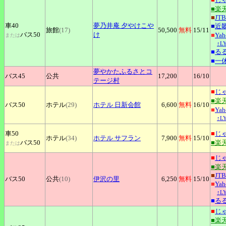
■楽
■
JTB
車40
夢乃井庵
夕やけこや
■
近
旅館
(17)
50,500
無料
15
/11
バス50
け
■
Ya
または
↑L
■
る
■
一
夢やかたふるさとコ
バス45
公共
17,200
16
/10
テージ村
■
じ
■楽
バス50
ホテル
(29)
ホテル
日新会館
6,600
無料
16
/10
■
Ya
↑L
車50
■
じ
ホテル
(34)
ホテル
サフラン
7,900
無料
15
/10
バス50
■楽
または
■
じ
■楽
■
JTB
バス50
公共
(10)
伊沢の里
6,250
無料
15
/10
■
Ya
↑L
■
る
■
じ
■楽