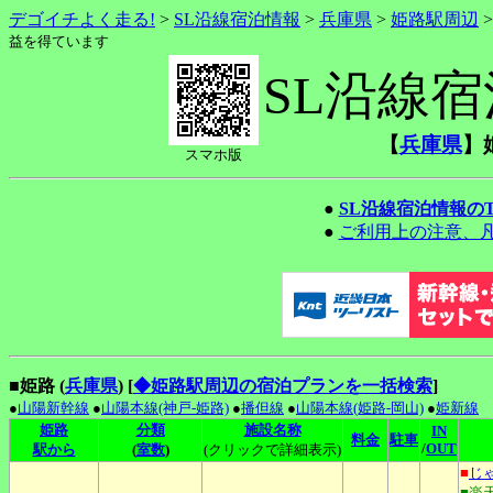
デゴイチよく走る!
>
SL沿線宿泊情報
>
兵庫県
>
姫路駅周辺
益を得ています
SL沿線
【
兵庫県
】
スマホ版
●
SL沿線宿泊情報の
●
ご利用上の注意、
■姫路 (
兵庫県
)
[
◆姫路駅周辺の宿泊プランを一括検索
]
●
山陽新幹線
●
山陽本線(神戸-姫路)
●
播但線
●
山陽本線(姫路-岡山)
●
姫新線
姫路
分類
施設名称
IN
料金
駐車
/
OUT
駅から
(
室数
)
(クリックで詳細表示)
■
じ
■楽