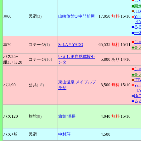
■
じ
■楽
■
JTB
車60
民宿
(3)
山崎旅館Q
中門前屋
17,050
無料
15
/10
■
Ya
↑L
■
る
■
一
■
じ
車70
コテージ
(1)
SoLA＊YADO
65,535
無料
15
/11
■楽
バス25+
いえしま自然体験セ
コテージ
(16)
5,800
あり
14
/10
船35+
歩20
ンター
■
じ
■楽
■
JTB
東山温泉
メイプルプ
バス90
公共
(18)
8,500
無料
15
/10
■
Ya
ラザ
↑L
■
ゆ
■
る
バス120
旅館
(9)
旅館
瀧長
4,040
無料
15
/10
バス+
船
民宿
中村荘
4,500