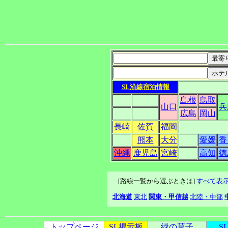
SL沿線宿泊情報
島根
鳥取
山口
兵
広島
岡山
長崎
佐賀
福岡
熊本
大分
愛媛
香
沖縄
鹿児島
宮崎
高知
徳
[路線一覧から選ぶときは]
すべて表
北海道
東北
関東・甲信越
北陸・中部
トップページ
SL掲示板
緑の草子
S