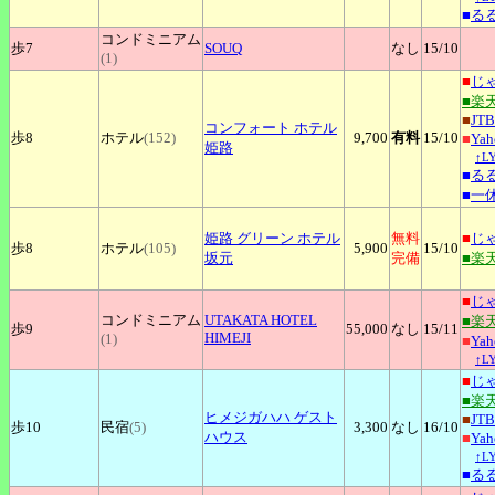
■
る
コンドミニアム
歩7
SOUQ
なし
15
/10
(1)
■
じ
■楽
■
JTB
コンフォート
ホテル
歩8
ホテル
(152)
9,700
有料
15
/10
■
Ya
姫路
↑L
■
る
■
一
姫路
グリーン ホテル
無料
■
じ
歩8
ホテル
(105)
5,900
15
/10
坂元
完備
■楽
■
じ
コンドミニアム
UTAKATA
HOTEL
■楽
歩9
55,000
なし
15
/11
HIMEJI
(1)
■
Ya
↑L
■
じ
■楽
ヒメジガハハ
ゲスト
■
JTB
歩10
民宿
(5)
3,300
なし
16
/10
ハウス
■
Ya
↑L
■
る