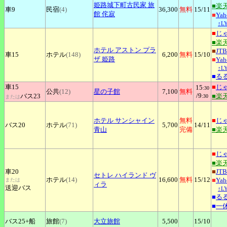
姫路城下町古民家
旅
■楽
車9
民宿
(4)
36,300
無料
15
/11
館 侘寂
■
Ya
↑L
■
じ
■楽
ホテル
アストン プラ
■
JTB
車15
ホテル
(148)
6,200
無料
15
/10
ザ 姫路
■
Ya
↑L
■
る
車15
■
じ
15
:30
公共
(12)
星の子館
7,100
無料
/9
バス23
■楽
:30
または
ホテル
サンシャイン
無料
■
じ
バス20
ホテル
(71)
5,700
14
/11
青山
完備
■楽
■
じ
■楽
車20
■
JTB
セトレ
ハイランド ヴ
ホテル
(14)
16,600
無料
15
/12
■
Ya
または
ィラ
送迎バス
↑L
■
る
■
一
バス25+
船
旅館
(7)
大立旅館
5,500
15
/10