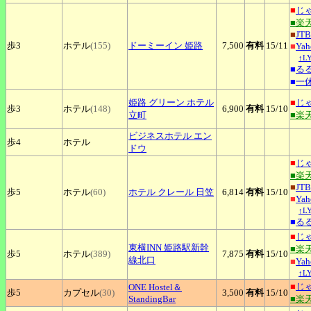
■
じ
■楽
■
JTB
歩3
ホテル
(155)
ドーミーイン
姫路
7,500
有料
15
/11
■
Ya
↑L
■
る
■
一
姫路
グリーン ホテル
■
じ
歩3
ホテル
(148)
6,900
有料
15
/10
立町
■楽
ビジネスホテル
エン
歩4
ホテル
ドウ
■
じ
■楽
■
JTB
歩5
ホテル
(60)
ホテル
クレール 日笠
6,814
有料
15
/10
■
Ya
↑L
■
る
■
じ
東横INN
姫路駅新幹
■楽
歩5
ホテル
(389)
7,875
有料
15
/10
線北口
■
Ya
↑L
■
じ
ONE
Hostel＆
歩5
カプセル
(30)
3,500
有料
15
/10
StandingBar
■楽