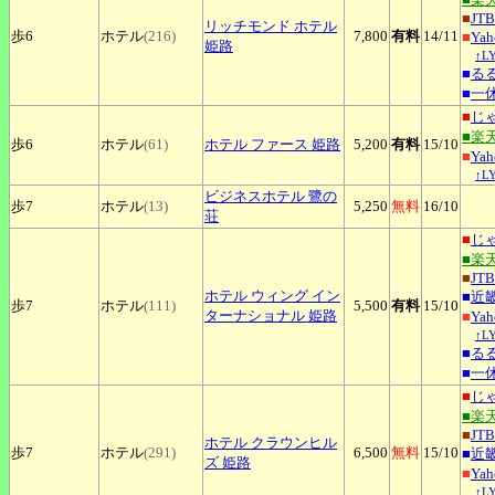
■
JTB
リッチモンド
ホテル
歩6
ホテル
(216)
7,800
有料
14
/11
■
Ya
姫路
↑L
■
る
■
一
■
じ
■楽
歩6
ホテル
(61)
ホテル
ファース 姫路
5,200
有料
15
/10
■
Ya
↑L
ビジネスホテル
鷺の
歩7
ホテル
(13)
5,250
無料
16
/10
荘
■
じ
■楽
■
JTB
ホテル
ウィング イン
■
近
歩7
ホテル
(111)
5,500
有料
15
/10
ターナショナル 姫路
■
Ya
↑L
■
る
■
一
■
じ
■楽
■
JTB
ホテル
クラウンヒル
歩7
ホテル
(291)
6,500
無料
15
/10
■
近
ズ 姫路
■
Ya
↑L