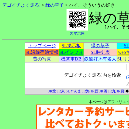
デゴイチよく走る!
>
緑の草子
> ハイ、そういうの好き
緑の
[ ハイ、そうい
スマホ用
トップページ
SL掲示板
緑の草子
S
SL沿線宿泊情報
SLインフォ
SL時刻表
we
昔の写真
機関車DB
鉄道好き有名人
SL
デゴイチよく走る!内を検索
JR北
JR東
SLぐんま
JR海
JR西
JR四
JR九
JR貨
本ページはアフィリエ