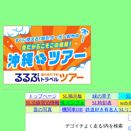
トップページ
SL掲示板
緑の草子
S
SL沿線宿泊情報
SLインフォ
SL時刻表
we
昔の写真
機関車DB
鉄道好き有名人
SL
デゴイチよく走る!内を検索