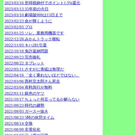
2023/03/16 所得税納付でポイント1.5%還元
2023/03/13 35年前の今日
2023/03/10 劇場版999は13日まで
2023/02/23 命が輝くように
2023/02/03 プロ
2023/01/25 ソレ、業務用機器です
2022/12/28 みかんトラック横転
2022/11/03 キハ281引退
2022/10/10 免許返納問題
2022/09/23 完売御礼
2022/08/22 タブレット
2022/05/11 さすがに青砥は無理だ
2022/04/16 「全く乗れないほどではない」
2022/03/06 西村京太郎さん死去
2022/03/04 有料急行が無料
2022/01/11 銀色のヤツ
2021/10/17 ちょっと何言ってるか解らない
2021/09/23 時代の趨勢
2021/09/03 ガースー抜き
2021/08/23 5時の休憩タイム
2021/08/14 交換
2021/08/09 非電化化