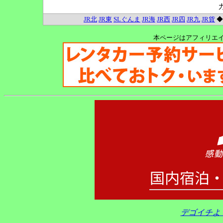
JR北
JR東
SLぐんま
JR海
JR西
JR四
JR九
JR貨
本ページはアフィリエ
デゴイチよ