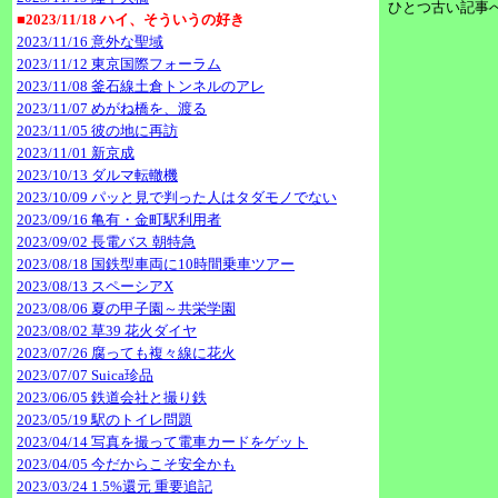
ひとつ古い記事へ
■2023/11/18 ハイ、そういうの好き
2023/11/16 意外な聖域
2023/11/12 東京国際フォーラム
2023/11/08 釜石線土倉トンネルのアレ
2023/11/07 めがね橋を、渡る
2023/11/05 彼の地に再訪
2023/11/01 新京成
2023/10/13 ダルマ転轍機
2023/10/09 パッと見で判った人はタダモノでない
2023/09/16 亀有・金町駅利用者
2023/09/02 長電バス 朝特急
2023/08/18 国鉄型車両に10時間乗車ツアー
2023/08/13 スペーシアX
2023/08/06 夏の甲子園～共栄学園
2023/08/02 草39 花火ダイヤ
2023/07/26 腐っても複々線に花火
2023/07/07 Suica珍品
2023/06/05 鉄道会社と撮り鉄
2023/05/19 駅のトイレ問題
2023/04/14 写真を撮って電車カードをゲット
2023/04/05 今だからこそ安全かも
2023/03/24 1.5%還元 重要追記