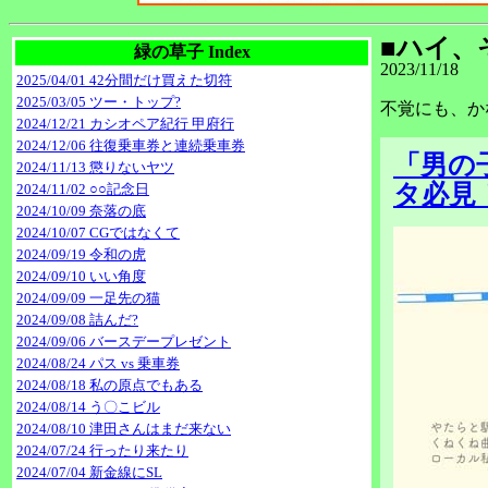
■ハイ、
緑の草子 Index
2023/11/18
2025/04/01 42分間だけ買えた切符
2025/03/05 ツー・トップ?
不覚にも、か
2024/12/21 カシオペア紀行 甲府行
2024/12/06 往復乗車券と連続乗車券
「男の
2024/11/13 懲りないヤツ
タ必見
2024/11/02 ○○記念日
2024/10/09 奈落の底
2024/10/07 CGではなくて
2024/09/19 令和の虎
2024/09/10 いい角度
2024/09/09 一足先の猫
2024/09/08 詰んだ?
2024/09/06 バースデープレゼント
2024/08/24 パス vs 乗車券
2024/08/18 私の原点でもある
2024/08/14 う〇こビル
2024/08/10 津田さんはまだ来ない
2024/07/24 行ったり来たり
2024/07/04 新金線にSL