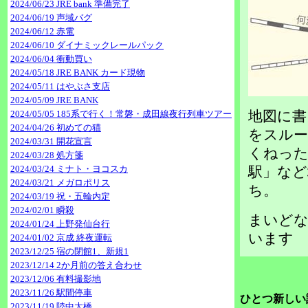
2024/06/23 JRE bank 準備完了
2024/06/19 声域バグ
2024/06/12 赤電
2024/06/10 ダイナミックレールパック
2024/06/04 衝動買い
2024/05/18 JRE BANK カード現物
2024/05/11 はやぶさ支店
2024/05/09 JRE BANK
地図に書
2024/05/05 185系で行く！常磐・成田線夜行列車ツアー
2024/04/26 初めての猫
をスルー
2024/03/31 開花宣言
くねった
2024/03/28 処方箋
2024/03/24 ミナト・ヨコスカ
駅」など
2024/03/21 メガロポリス
ち。
2024/03/19 祝・五輪内定
2024/02/01 瞬殺
まいどなニ
2024/01/24 上野発仙台行
います
2024/01/02 京成 終夜運転
2023/12/25 宿の閉館1、新規1
2023/12/14 2か月前の答え合わせ
2023/12/06 有料撮影地
2023/11/26 駅間停車
ひとつ新しい
2023/11/19 陸中大橋