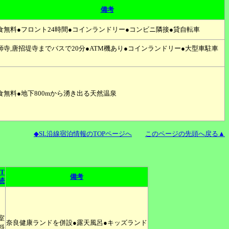
備考
食無料●フロント24時間●コインランドリー●コンビニ隣接●貸自転車
師寺,唐招堤寺までバスで20分●ATM機あり●コインランドリー●大型車駐車
食無料●地下800mから湧き出る天然温泉
◆SL沿線宿泊情報のTOPページへ
このページの先頭へ戻る▲
T
備考
続
室
奈良健康ランドを併設●露天風呂●キッズランド
料