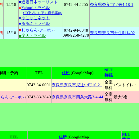
■
近畿日本ツーリスト
料
15
/10
0742-44-5255
奈良県奈良市宝来4-18-1
■
Yahoo!トラベル
↑LYPプレミアム還元率up
■
ゆこゆこネット
■
るるぶトラベル
■
じゃらん
0742-94-0048
(
クーポン
)
料
15
/10
奈良県奈良市丹生町1402
090-9258-4278
■楽天トラベル
NET
詳細・予約
TEL
住所
(GoogleMap)
接続
全室
0742-34-0001
奈良県奈良市尼辻中町10-21
バストイレ・
無料
全室
ゃらん
0742-33-2840
奈良県奈良市四条大路3-4-44
最大6名
(
クーポン
)
無料
NET
TEL
住所
(GoogleMap)