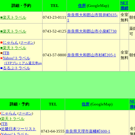
NET
詳細・予約
TEL
住所
(GoogleMap)
接続
全室
奈良県大和郡山市筒井町635-
■楽天トラベル
0743-23-0111
朝
1
無料
薬
■楽天トラベル
0743-52-4125
奈良県大和郡山市小泉町730
可
■
じゃらん
(
クーポン
)
■楽天トラベル
全室
■
JTB
0743-57-9800
奈良県大和郡山市杉町205-1
朝
無料
■
Yahoo!トラベル
↑LYPプレミアム還元率up
■
るるぶトラベル
NE
詳細・予約
TEL
住所
(GoogleMap)
接
■
じゃらん
(
クーポン
)
■楽天トラベル
■
JTB
全
■
近畿日本ツーリスト
0743-64-3555
奈良県天理市嘉幡町600-1
無
■
Yahoo!トラベル