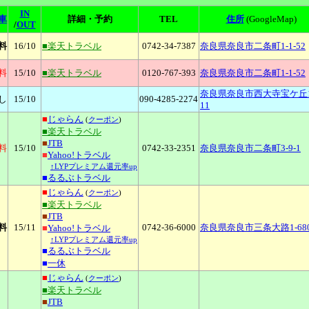
IN
車
詳細・予約
TEL
住所
(GoogleMap)
/
OUT
料
16
/10
■楽天トラベル
0742-34-7387
奈良県奈良市二条町1-1-52
料
15
/10
■楽天トラベル
0120-767-393
奈良県奈良市二条町1-1-52
奈良県奈良市西大寺宝ケ丘1
し
15
/10
090-4285-2274
11
■
じゃらん
(
クーポン
)
■楽天トラベル
■
JTB
料
15
/10
0742-33-2351
奈良県奈良市二条町3-9-1
■
Yahoo!トラベル
↑LYPプレミアム還元率up
■
るるぶトラベル
■
じゃらん
(
クーポン
)
■楽天トラベル
■
JTB
料
15
/11
0742-36-6000
奈良県奈良市三条大路1-680
■
Yahoo!トラベル
↑LYPプレミアム還元率up
■
るるぶトラベル
■
一休
■
じゃらん
(
クーポン
)
■楽天トラベル
■
JTB