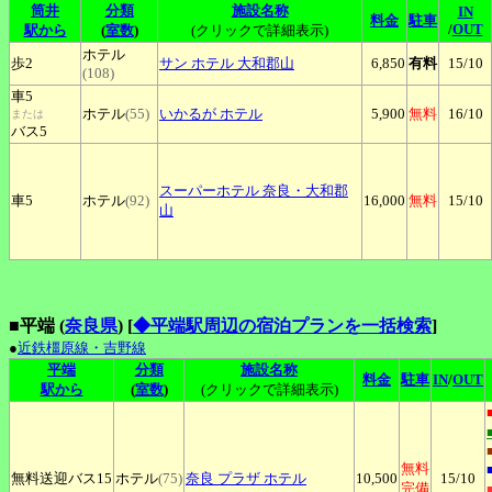
筒井
分類
施設名称
IN
料金
駐車
/
OUT
駅から
(
室数
)
(クリックで詳細表示)
ホテル
歩2
サン
ホテル 大和郡山
6,850
有料
15
/10
(108)
車5
ホテル
(55)
いかるが
ホテル
5,900
無料
16
/10
または
バス5
スーパーホテル
奈良
・大和郡
車5
ホテル
(92)
16,000
無料
15
/10
山
■平端 (
奈良県
)
[
◆平端駅周辺の宿泊プランを一括検索
]
●
近鉄橿原線・吉野線
平端
分類
施設名称
料金
駐車
IN
/
OUT
駅から
(
室数
)
(クリックで詳細表示)
無料
無料送迎バス15
ホテル
(75)
奈良
プラザ ホテル
10,500
15
/10
完備