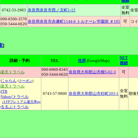
接続
全室
0742-33-2983
奈良県奈良市西ノ京町1-15
全
無料
090-8500-3570
奈良県奈良市赤膚町1144-6 トルナーレ学園前 ＃105
可
コ
050-5444-6620
索
]
NET
詳細・予約
TEL
住所
(GoogleMap)
接続
090-6969-8345
■楽天トラベル
奈良県大和郡山市柳5-62-3
可
050-5444-6620
■
じゃらん
(
クーポン
)
■楽天トラベル
全室
■
JTB
0743-57-9800
奈良県大和郡山市杉町205-1
朝食
無料
■
Yahoo!トラベル
↑LYPプレミアム還元率up
■
るるぶトラベル