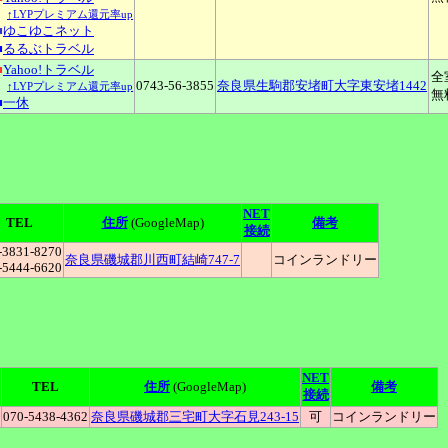
↑LYPプレミアム還元率up
■
ゆこゆこネット
■
るるぶトラベル
■
Yahoo!トラベル
全
0743-56-3855
奈良県生駒郡安堵町大字東安堵1442
↑LYPプレミアム還元率up
無
■
一休
NET
TEL
住所
(GoogleMap)
備考
接続
-3831-8270
奈良県磯城郡川西町結崎747-7
コインランドリー
-5444-6620
NET
TEL
住所
(GoogleMap)
備考
接続
070-5438-4362
奈良県磯城郡三宅町大字石見243-15
可
コインランドリー