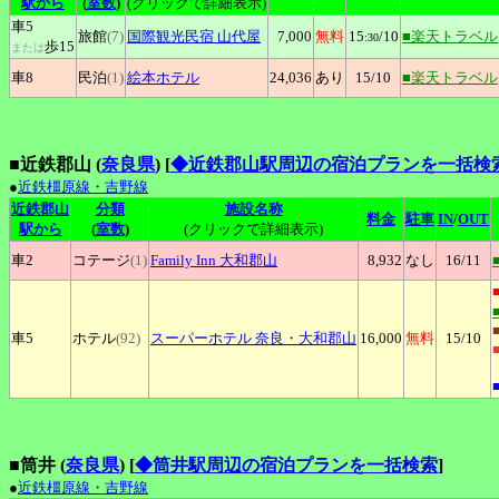
駅から
(
室数
)
(クリックで詳細表示)
車5
旅館
(7)
国際観光民宿
山代屋
7,000
無料
15
/10
■楽天トラベル
:30
歩15
または
車8
民泊
(1)
絵本ホテル
24,036
あり
15
/10
■楽天トラベル
■近鉄郡山 (
奈良県
)
[
◆近鉄郡山駅周辺の宿泊プランを一括検
●
近鉄橿原線・吉野線
近鉄郡山
分類
施設名称
料金
駐車
IN
/
OUT
駅から
(
室数
)
(クリックで詳細表示)
車2
コテージ
(1)
Family
Inn 大和郡山
8,932
なし
16
/11
車5
ホテル
(92)
スーパーホテル
奈良
・大和郡山
16,000
無料
15
/10
■筒井 (
奈良県
)
[
◆筒井駅周辺の宿泊プランを一括検索
]
●
近鉄橿原線・吉野線