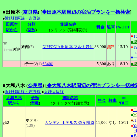
■田原本 (
奈良県
)
[
◆田原本駅周辺の宿泊プランを一括検索
]
●
近鉄橿原線・吉野線
田原本
分類
施設名称
料金
駐車
IN
/
OUT
駅から
(
室数
)
(クリックで詳細表示)
■
■
車
旅館
(7)
NIPPONIA
田原本 マルト醤油
38,900
無料
15
/10
■
Y
送迎
または
■
コテージ
(1)
634庵
5,800
あり
18
/10
■
■大和八木 (
奈良県
)
[
◆大和八木駅周辺の宿泊プランを一括検
●
近鉄橿原線・吉野線
●
近鉄大阪線
大和八木
分類
施設名称
IN
料金
駐車
/
OUT
駅から
(
室数
)
(クリックで詳細表示)
■
じ
■
ホテル
■
J
歩2
カンデオ
ホテルズ 奈良橿原
11,000
なし
15
/11
(139)
■
Y
↑
■
る