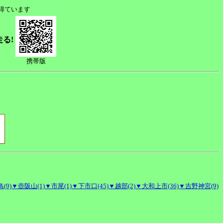
得ています
走る!
携帯版
(9)
▼壺阪山(1)
▼市尾(1)
▼下市口(45)
▼越部(2)
▼大和上市(36)
▼吉野神宮(9)