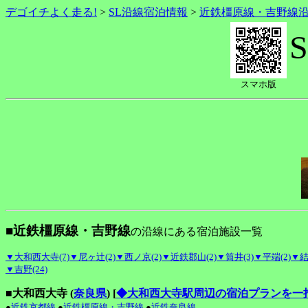
デゴイチよく走る!
>
SL沿線宿泊情報
>
近鉄橿原線・吉野線
スマホ版
■近鉄橿原線・吉野線
の沿線にある宿泊施設一覧
▼大和西大寺(7)
▼尼ヶ辻(2)
▼西ノ京(2)
▼近鉄郡山(2)
▼筒井(3)
▼平端(2)
▼結
▼吉野(24)
■大和西大寺 (
奈良県
)
[
◆大和西大寺駅周辺の宿泊プランを一
●
近鉄京都線
●
近鉄橿原線・吉野線
●
近鉄奈良線