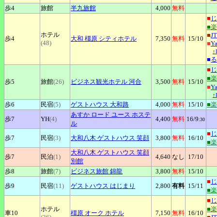
歩4
旅館
半九旅館
4,000
無料
■
じ
■
ホテル
■
J
歩4
大和
橿原 シティホテル
7,350
無料
15
/10
(48)
■
Y
↑
■
る
■
じ
■
歩5
旅館
(26)
ビジネス観光ホテル
河合
3,500
無料
15
/10
■
Y
↑
歩6
民宿
(5)
ゲストハウス
大和路
4,000
無料
15
/10
■
あすか
ロード ユース ホステ
歩7
YH
(4)
4,400
無料
16
/9
:30
ル
■
じ
歩7
民宿
(3)
大和八木
ゲストハウス 笑顔
3,800
無料
16
/10
■
大和八木
ゲストハウス 笑顔
歩7
民泊
(1)
4,640
なし
17
/10
別館
歩8
旅館
(7)
ビジネス旅館
錦龍
3,800
無料
15
/10
■
じ
歩9
民宿
(11)
ゲストハウス
はじまり
2,800
有料
15
/11
■
■
じ
ホテル
■
車10
橿原
オーク ホテル
7,150
無料
16
/10