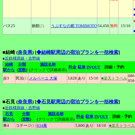
バス25
旅館
(2)
うぶすなの郷
TOMIMOTO
54,450
無料
15
/10
■結崎 (
奈良県
)
[
◆結崎駅周辺の宿泊プランを一括検索
]
●
近鉄橿原線・吉野線
結崎
分類
施設名称
料金
駐車
IN
/
OUT
詳細・予約
駅から
(
室数
)
(クリックで詳細表示)
080
歩3
民泊
(1)
メルベーユ
大塚
3,828
あり
15
/10
■楽天トラベル
050
■石見 (
奈良県
)
[
◆石見駅周辺の宿泊プランを一括検索
]
●
近鉄橿原線・吉野線
石見
分類
施設名称
料金
駐車
IN
/
OUT
詳細・予約
駅から
(
室数
)
(クリックで詳細表示)
車4
コテージ
(1)
634庵
5,800
あり
18
/10
■楽天トラベル