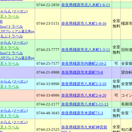
0744-22-2850
奈良県橿原市北八木町1-6-11
ゃらん
(
クーポン
)
楽天トラベル
全室
TB
0744-23-5151
奈良県橿原市八木町1-8-16
橿原
無料
ahoo!トラベル
LYPプレミアム還元率up
るぶトラベル
ゃらん
(
クーポン
)
全室
楽天トラベル
0744-23-7777
奈良県橿原市北八木町1-3-11
旧街道
無料
ahoo!トラベル
LYPプレミアム還元率up
楽天トラベル
0744-25-7577
奈良県橿原市内膳町2-10-2
可
全室
0744-21-0988
奈良県橿原市木原町70-8
貸自
ゃらん
全室
(
クーポン
)
0744-33-9996
奈良県橿原市八木町2-3-10
全室
楽天トラベル
無料
0744-33-9996
奈良県橿原市八木町2-4-20
可
コイ
0744-22-2177
奈良県橿原市八木町1-11-13
長期
ゃらん
全室
(
クーポン
)
0744-48-3645
奈良県橿原市木原町71-3
全室
楽天トラベル
無料
ゃらん
(
クーポン
)
全室
楽天トラベル
奈良県橿原市久米町神宮前
0744-23-2525
旬の