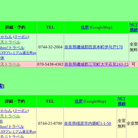
NET
詳細・予約
TEL
住所
(GoogleMap)
接続
じゃらん
(
クーポン
)
楽天トラベル
全室
0744-32-2064
奈良県磯城郡田原本町伊与戸170
ahoo!トラベル
無料
↑LYPプレミアム還元率up
一休
楽天トラベル
070-5438-4362
奈良県磯城郡三宅町大字石見243-15
可
索
]
NET
詳細・予約
TEL
住所
(GoogleMap)
接続
ゃらん
(
クーポン
)
楽天トラベル
全室
TB
0744-21-8700
奈良県橿原市内膳町1-1-50
全室
無料
ahoo!トラベル
LYPプレミアム還元率up
るぶトラベル