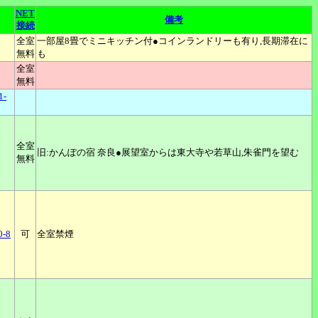
NET
備考
接続
全室
一部屋8畳でミニキッチン付●コインランドリーも有り,長期滞在に
無料
も
全室
無料
-
全室
旧:かんぽの宿 奈良●展望室からは東大寺や若草山,朱雀門を望む
無料
-8
可
全室禁煙