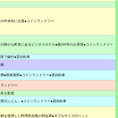
市の中央街に位置●コインランドリー
の静かな町並にあるビジネスホテル●築200年のお茶室●コインランドリー
個室で鍵付●貸自転車
転車
禁煙●朝食無料●コインランドリー●貸自転車
ンランドリー
滞在も歓迎
「西川ふとん」●コインランドリー●貸自転車
素材を使用した料理長自慢の和会席●ダブルサイズのベット