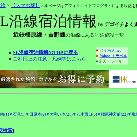
沿線
>
【スマホ版】
> 本ページはアフィリエイトプログラムによる収益を
SL沿線宿泊情報
by デゴイチよく
近鉄橿原線・吉野線
の沿線にある宿泊施設一覧
■
じゃらんnet
●
SL沿線宿泊情報のTOPに戻る
■
Yahoo!トラベル
●
ご利用上の注意、凡例等はこちら
■楽天トラベル
崎(1)
▼石見(1)
▼田原本(2)
▼大和八木(21)
▼八木西口(6)
▼橿原神宮前(22)
▼飛鳥
括検索
]