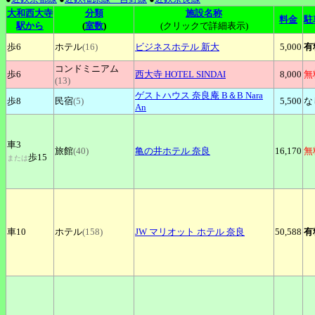
大和西大寺
分類
施設名称
料金
駐
駅から
(
室数
)
(クリックで詳細表示)
歩6
ホテル
(16)
ビジネスホテル
新大
5,000
有
コンドミニアム
歩6
西大寺
HOTEL SINDAI
8,000
無
(13)
ゲストハウス
奈良庵 B＆B Nara
歩8
民宿
(5)
5,500
な
An
車3
旅館
(40)
亀の井ホテル
奈良
16,170
無
歩15
または
車10
ホテル
(158)
JW
マリオット ホテル 奈良
50,588
有