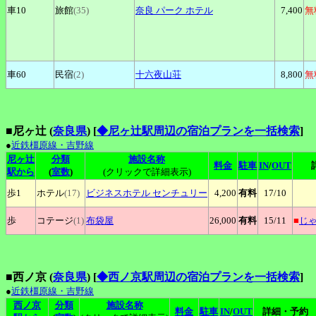
車10
旅館
(35)
奈良
パーク ホテル
7,400
無
車60
民宿
(2)
十六夜山荘
8,800
無
■尼ヶ辻 (
奈良県
)
[
◆尼ヶ辻駅周辺の宿泊プランを一括検索
]
●
近鉄橿原線・吉野線
尼ヶ辻
分類
施設名称
料金
駐車
IN
/
OUT
駅から
(
室数
)
(クリックで詳細表示)
歩1
ホテル
(17)
ビジネスホテル
センチュリー
4,200
有料
17
/10
歩
コテージ
(1)
布袋屋
26,000
有料
15
/11
■
じ
■西ノ京 (
奈良県
)
[
◆西ノ京駅周辺の宿泊プランを一括検索
]
●
近鉄橿原線・吉野線
西ノ京
分類
施設名称
料金
駐車
IN
/
OUT
詳細・予約