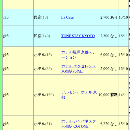
歩5
民宿
(10)
La
Casa
2,700
あり
15
/10
歩5
民宿
(140)
TUNE
STAY KYOTO
7,300
なし
16
/11
ホテル晴輝
京都ステ
歩5
ホテル
(15)
6,000
なし
15
/10
ーション
ホテル
エクセレンス
歩5
ホテル
(88)
5,000
なし
16
/10
京都駅八条口
アルモント
ホテル 京
歩5
ホテル
(169)
10,000
有料
14
/11
都
ホテル
ジャパネスク
歩5
ホテル
(51)
6,270
なし
15
/10
京都駅 COTONE