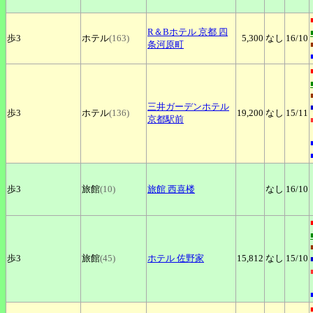
R＆Bホテル
京都 四
歩3
ホテル
(163)
5,300
なし
16
/10
条河原町
三井ガーデンホテル
歩3
ホテル
(136)
19,200
なし
15
/11
京都駅前
歩3
旅館
(10)
旅館
西喜楼
なし
16
/10
歩3
旅館
(45)
ホテル
佐野家
15,812
なし
15
/10