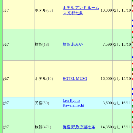
ホテル
アンド ルーム
歩7
ホテル
(83)
10,000
なし
15
/10
ス 京都七条
歩7
旅館
(18)
旅館
若みや
7,590
なし
15
/10
歩7
ホテル
(10)
HOTEL
MUSO
16,000
なし
15
/10
Len
Kyoto
歩7
民宿
(50)
3,600
なし
16
/11
Kawaramachi
歩7
旅館
(471)
御宿
野乃 京都七条
14,350
なし
15
/11