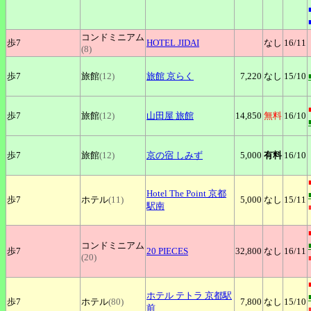
コンドミニアム
歩7
HOTEL
JIDAI
なし
16
/11
(8)
歩7
旅館
(12)
旅館
京らく
7,220
なし
15
/10
歩7
旅館
(12)
山田屋
旅館
14,850
無料
16
/10
歩7
旅館
(12)
京の宿
しみず
5,000
有料
16
/10
Hotel
The Point 京都
歩7
ホテル
(11)
5,000
なし
15
/11
駅南
コンドミニアム
歩7
20
PIECES
32,800
なし
16
/11
(20)
ホテル
テトラ 京都駅
歩7
ホテル
(80)
7,800
なし
15
/10
前