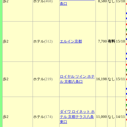
歩2
ホテル
(468)
8,580
なし
15
/10
条口
歩2
ホテル
(512)
エルイン京都
7,700
有料
15
/10
ロイヤル
ツイン ホテ
歩2
ホテル
(219)
16,198
なし
15
/11
ル 京都八条口
ダイワ
ロイネット ホ
歩2
ホテル
(174)
テル 京都テラス八条
11,000
なし
14
/11
東口