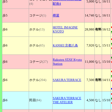
歩5
5,000
なし
16
/11
(4)
駅南4
歩5
コテージ
(1)
樺屋
14,740
なし
16
/11
HOTEL
IMAGINE
歩6
ホテル
(13)
28,980
有料
16
/12
KYOTO
歩6
ホテル
(65)
KANSEI
京都八条
7,920
なし
15
/11
Rakuten
STAY Kyoto
歩6
コテージ
(27)
11,000
なし
15
/10
Station
歩6
ホテル
(204)
SAKURA
TERRACE
7,500
有料
14
/11
SAKURA
TERRACE
歩6
民宿
(84)
4,500
なし
15
/10
THE ATELIER