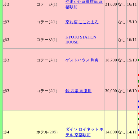
やまがた京町旅籠
京
歩3
コテージ
(1)
31,680
なし
16
/11
都駅前
歩3
コテージ
(1)
京お宿
こことまろ
なし
15
/10
KYOTO
STATION
歩3
コテージ
(1)
なし
16
/11
HOUSE
歩3
コテージ
(1)
ゲストハウス
利灸
18,700
なし
15
/10
歩3
コテージ
(1)
鈴
四条 高瀬川
30,000
なし
16
/10
ダイワ
ロイネット ホ
歩4
ホテル
(205)
14,000
なし
14
/11
テル 京都駅前