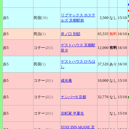
リブマックス
ホステ
歩5
民宿
(38)
3,500
なし
15
/10
ルズ 京都駅前
歩5
民泊
(1)
井ノ口
別邸
65,535
無料
16
/10
ゲストハウス
京都駅
歩5
コテージ
(3)
12,000
有料
16
/10
前 II
ゲストハウス
ひろは
歩5
民宿
(1)
37,520
あり
16
/10
し
歩5
コテージ
(1)
戒光庵
10,000
なし
15
/10
歩5
コテージ
(2)
ナンバー8
京都
32,776
なし
15
/10
歩5
コテージ
(1)
京町家
半夏生
なし
15
/10
STAY
INN AKANE 京