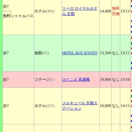
歩7
リーガ
ロイヤルホテ
無料
ホテル
(494)
14,400
13
/11
または
ル 京都
完備
無料シャトルバス
歩7
旅館
(43)
HOTEL
KUU KYOTO
13,500
なし
15
/11
歩7
コテージ
(1)
ひとこえ
高瀬庵
16,000
なし
15
/10
メルキュール
京都ス
歩7
ホテル
(225)
16,000
なし
14
/11
テーション