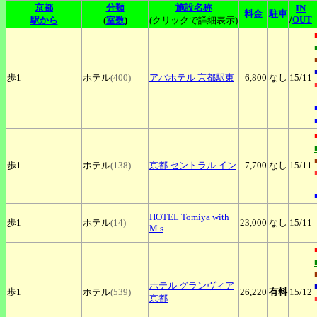
京都
分類
施設名称
IN
料金
駐車
/
OUT
駅から
(
室数
)
(クリックで詳細表示)
歩1
ホテル
(400)
アパホテル
京都駅東
6,800
なし
15
/11
歩1
ホテル
(138)
京都
セントラル イン
7,700
なし
15
/11
HOTEL
Tomiya with
歩1
ホテル
(14)
23,000
なし
15
/11
M s
ホテル
グランヴィア
歩1
ホテル
(539)
26,220
有料
15
/12
京都