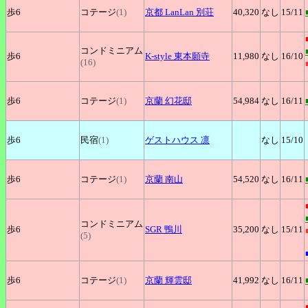
歩6
コテージ
(1)
京都
LanLan 別荘
40,320
なし
15
/11
コンドミニアム
歩6
K-style
東本願寺
11,980
なし
16
/10
(16)
歩6
コテージ
(1)
京蘭
幻花邸
54,984
なし
16
/11
歩6
民宿
(1)
ゲストハウス
凛
なし
15
/10
歩6
コテージ
(1)
京蘭
南山
54,520
なし
16
/11
コンドミニアム
歩6
SGR
鴨川
35,200
なし
15
/11
(5)
歩6
コテージ
(1)
京蘭
輝雲邸
41,992
なし
16
/11