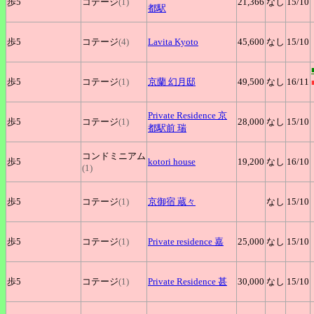
歩5
コテージ
(1)
21,366
なし
15
/10
都駅
歩5
コテージ
(4)
Lavita
Kyoto
45,600
なし
15
/10
歩5
コテージ
(1)
京蘭
幻月邸
49,500
なし
16
/11
Private
Residence 京
歩5
コテージ
(1)
28,000
なし
15
/10
都駅前 瑞
コンドミニアム
歩5
kotori
house
19,200
なし
16
/10
(1)
歩5
コテージ
(1)
京御宿
蔵々
なし
15
/10
歩5
コテージ
(1)
Private
residence 嘉
25,000
なし
15
/10
歩5
コテージ
(1)
Private
Residence 甚
30,000
なし
15
/10