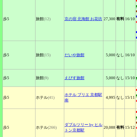
歩5
旅館
(12)
京の宿
北海館 お花坊
27,300
有料
16
/10
歩5
旅館
(15)
だいや旅館
5,000
なし
16
/10
歩5
旅館
(9)
えびす旅館
5,000
なし
15
/10
ホテル
ブリエ 京都駅
歩5
ホテル
(41)
4,995
なし
15
/11
南
ダブルツリー
by ヒル
歩5
ホテル
(266)
20,088
有料
15
/12
トン京都駅