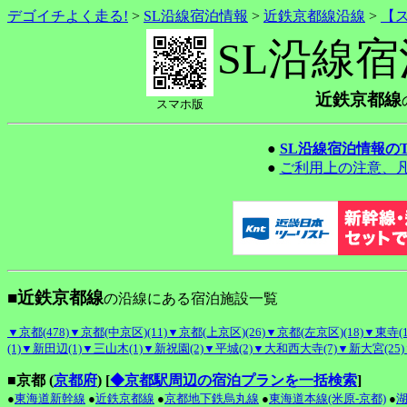
デゴイチよく走る!
>
SL沿線宿泊情報
>
近鉄京都線沿線
>
【
SL沿線
近鉄京都線
スマホ版
●
SL沿線宿泊情報の
●
ご利用上の注意、
■近鉄京都線
の沿線にある宿泊施設一覧
▼京都(478)
▼京都(中京区)(11)
▼京都(上京区)(26)
▼京都(左京区)(18)
▼東寺(1
(1)
▼新田辺(1)
▼三山木(1)
▼新祝園(2)
▼平城(2)
▼大和西大寺(7)
▼新大宮(25)
■京都 (
京都府
)
[
◆京都駅周辺の宿泊プランを一括検索
]
●
東海道新幹線
●
近鉄京都線
●
京都地下鉄烏丸線
●
東海道本線(米原-京都)
●