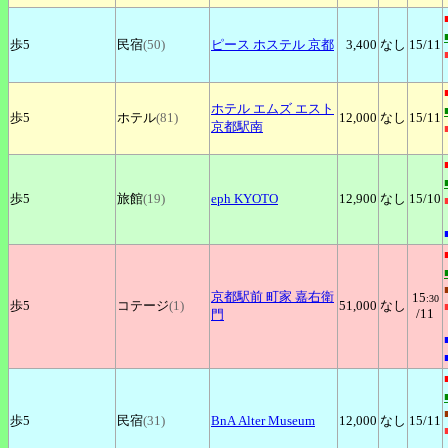
歩5
民宿
(50)
ピース
ホステル 京都
3,400
なし
15
/11
ホテル
エムズ エスト
歩5
ホテル
(81)
12,000
なし
15
/11
京都駅南
歩5
旅館
(19)
eph
KYOTO
12,900
なし
15
/10
京都駅前
町家 嘉右衛
15
:30
歩5
コテージ
(1)
51,000
なし
/11
門
歩5
民宿
(31)
BnA
Alter Museum
12,000
なし
15
/11