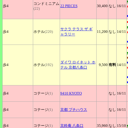
コンドミニアム
歩4
22
PIECES
30,400
なし
16
/11
(22)
サクラ
テラス ザ ギ
歩4
ホテル
(220)
11,200
なし
14
/11
ャラリー
ダイワ
ロイネット ホ
歩4
ホテル
(192)
9,500
有料
14
/11
テル 京都八条口
歩4
コテージ
(1)
9410
KYOTO
なし
16
/11
歩4
コテージ
(1)
京都
プチハウス
なし
16
/11
歩4
コテージ
(1)
京粋庵
八条口
35,960
なし
15
/10