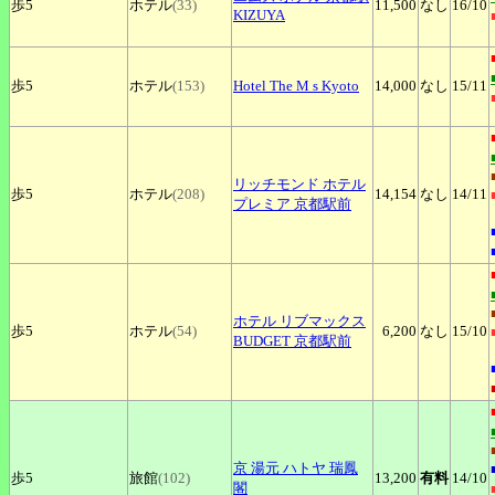
歩5
ホテル
(33)
11,500
なし
16
/10
KIZUYA
歩5
ホテル
(153)
Hotel
The M s Kyoto
14,000
なし
15
/11
リッチモンド
ホテル
歩5
ホテル
(208)
14,154
なし
14
/11
プレミア 京都駅前
ホテル
リブマックス
歩5
ホテル
(54)
6,200
なし
15
/10
BUDGET 京都駅前
京
湯元 ハトヤ 瑞鳳
歩5
旅館
(102)
13,200
有料
14
/10
閣