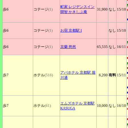
町家
レジデンスイン
歩6
コテージ
(1)
31,900
なし
15
/10
開智 かきしぶ庵
歩6
コテージ
(1)
お宿
京都駅 I
なし
15
/10
歩6
コテージ
(1)
京蘭
悠然
65,535
なし
16
/11
アパホテル
京都駅 堀
歩7
ホテル
(516)
6,200
有料
15
/11
川通
エムズホテル
京都駅
歩7
ホテル
(61)
10,000
なし
16
/10
KASUGA