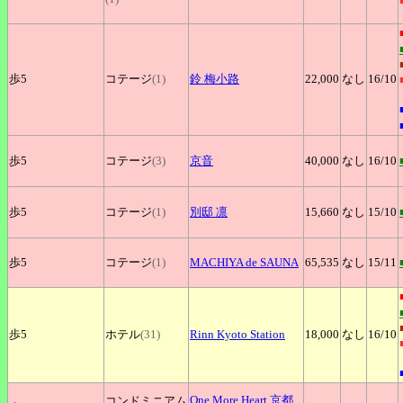
歩5
コテージ
(1)
鈴
梅小路
22,000
なし
16
/10
歩5
コテージ
(3)
京音
40,000
なし
16
/10
歩5
コテージ
(1)
別邸
凛
15,660
なし
15
/10
歩5
コテージ
(1)
MACHIYA
de SAUNA
65,535
なし
15
/11
歩5
ホテル
(31)
Rinn
Kyoto Station
18,000
なし
16
/10
One
More Heart 京都
コンドミニアム