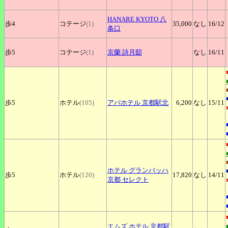
HANARE
KYOTO 八
歩4
コテージ
(1)
35,000
なし
16
/12
条口
歩5
コテージ
(1)
京蘭
詩月邸
なし
16
/11
歩5
ホテル
(105)
アパホテル
京都駅北
6,200
なし
15
/11
ホテル
グランバッハ
歩5
ホテル
(120)
17,820
なし
14
/11
京都 セレクト
エムズ
ホテル 京都駅