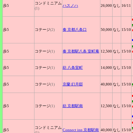
コンドミニアム
歩5
ハスノハ
26,000
なし
16
/11
(1)
歩5
コテージ
(2)
奏
京都八条口
50,000
なし
15
/10
歩5
コテージ
(1)
奏
京都駅八条 室町庵
12,500
なし
15
/10
歩5
コテージ
(1)
紡
八条室町
14,000
なし
15
/10
歩5
コテージ
(1)
京蘭
幻月邸
40,800
なし
15
/10
歩5
コテージ
(1)
紡
京都駅南
12,500
なし
15
/10
コンドミニアム
歩5
Connect
inn 京都駅南
40,000
なし
15
/10
(1)