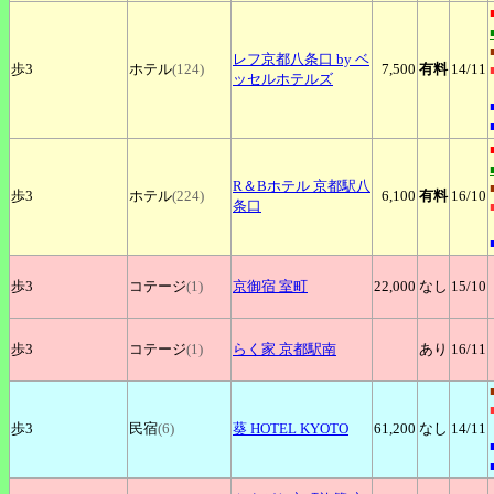
レフ京都八条口
by ベ
歩3
ホテル
(124)
7,500
有料
14
/11
ッセルホテルズ
R＆Bホテル
京都駅八
歩3
ホテル
(224)
6,100
有料
16
/10
条口
歩3
コテージ
(1)
京御宿
室町
22,000
なし
15
/10
歩3
コテージ
(1)
らく家
京都駅南
あり
16
/11
歩3
民宿
(6)
葵
HOTEL KYOTO
61,200
なし
14
/11