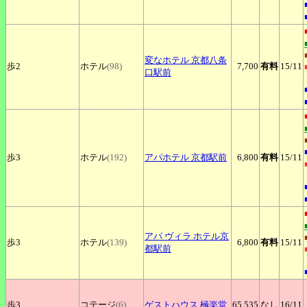
変なホテル
京都八条
歩2
ホテル
(98)
7,700
有料
15
/11
口駅前
歩3
ホテル
(192)
アパホテル
京都駅前
6,800
有料
15
/11
アパ
ヴィラ ホテル京
歩3
ホテル
(139)
6,800
有料
15
/11
都駅前
歩3
コテージ
(6)
ゲストハウス
極楽堂
65,535
なし
16
/11