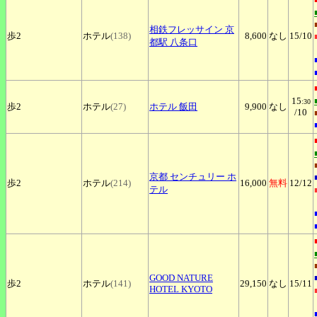
相鉄フレッサイン
京
歩2
ホテル
(138)
8,600
なし
15
/10
都駅 八条口
15
:30
歩2
ホテル
(27)
ホテル
飯田
9,900
なし
/10
京都
センチュリー ホ
歩2
ホテル
(214)
16,000
無料
12
/12
テル
GOOD
NATURE
歩2
ホテル
(141)
29,150
なし
15
/11
HOTEL KYOTO