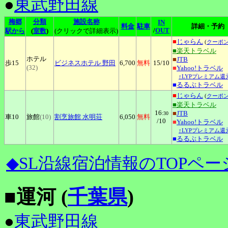
●
東武野田線
梅郷
分類
施設名称
IN
料金
駐車
詳細・予約
/
OUT
駅から
(
室数
)
(クリックで詳細表示)
■
じゃらん
(
クーポ
■楽天トラベル
ホテル
■
JTB
歩15
ビジネスホテル
野田
6,700
無料
15
/10
(32)
■
Yahoo!トラベル
↑LYPプレミアム還
■
るるぶトラベル
■
じゃらん
(
クーポ
■楽天トラベル
16
■
JTB
:30
車10
旅館
(10)
割烹旅館
水明荘
6,050
無料
/10
■
Yahoo!トラベル
↑LYPプレミアム還
■
るるぶトラベル
◆SL沿線宿泊情報のTOPペー
■運河 (
千葉県
)
●
東武野田線