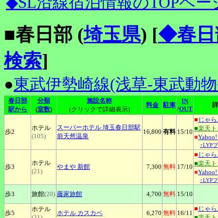
◆SL沿線宿泊情報のTOPペー
■春日部 (
埼玉県
)
[
◆春日
検索
]
●
東武伊勢崎線(浅草-東武動物
春日部
分類
施設名称
IN
料金
駐車
/
OUT
駅から
(
室数
)
(クリックで詳細表示)
■
じゃら
スーパーホテル
埼玉春日部駅
ホテル
■楽天
歩2
16,800
有料
15
/10
(105)
前天然温泉
■
Yaho
↑LYP
■
じゃら
ホテル
■楽天
歩3
やまや
新館
7,300
無料
17
/10
(21)
■
Yaho
↑LYP
歩3
旅館
(20)
藤家旅館
4,700
無料
15
/10
■
じゃら
ホテル
歩5
ホテル
カスカベ
6,270
無料
16
/11
(21)
■楽天