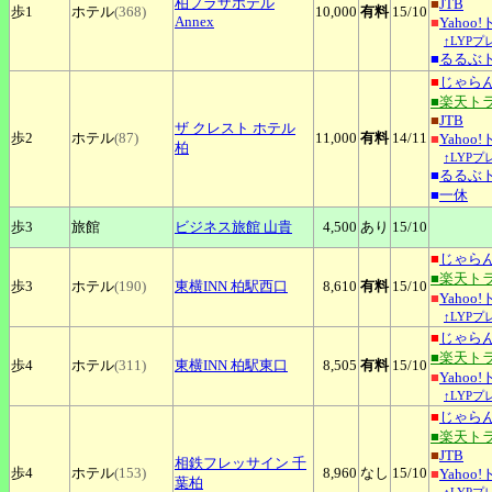
柏プラザホテル
■
JTB
歩1
ホテル
(368)
10,000
有料
15
/10
Annex
■
Yahoo
↑LYP
■
るるぶ
■
じゃら
■楽天ト
■
JTB
ザ
クレスト ホテル
歩2
ホテル
(87)
11,000
有料
14
/11
■
Yahoo
柏
↑LYP
■
るるぶ
■
一休
歩3
旅館
ビジネス旅館
山貴
4,500
あり
15
/10
■
じゃら
■楽天ト
歩3
ホテル
(190)
東横INN
柏駅西口
8,610
有料
15
/10
■
Yahoo
↑LYP
■
じゃら
■楽天ト
歩4
ホテル
(311)
東横INN
柏駅東口
8,505
有料
15
/10
■
Yahoo
↑LYP
■
じゃら
■楽天ト
■
JTB
相鉄フレッサイン
千
歩4
ホテル
(153)
8,960
なし
15
/10
■
Yahoo
葉柏