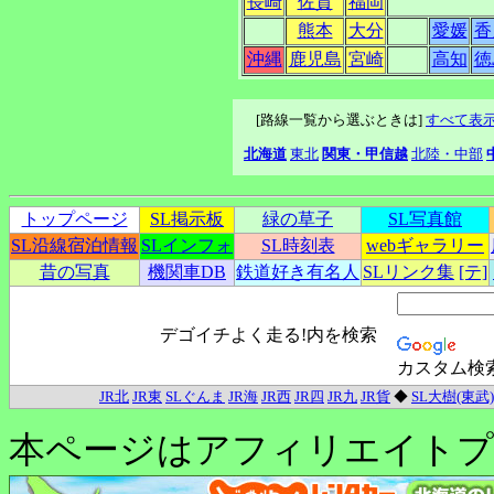
長崎
佐賀
福岡
熊本
大分
愛媛
香
沖縄
鹿児島
宮崎
高知
徳
[路線一覧から選ぶときは]
すべて表
北海道
東北
関東・甲信越
北陸・中部
トップページ
SL掲示板
緑の草子
SL写真館
SL沿線宿泊情報
SLインフォ
SL時刻表
webギャラリー
昔の写真
機関車DB
鉄道好き有名人
SLリンク集
[テ]
デゴイチよく走る!内を検索
カスタム検
JR北
JR東
SLぐんま
JR海
JR西
JR四
JR九
JR貨
◆
SL大樹(東武)
本ページはアフィリエイトプ