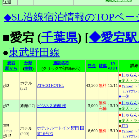
送迎
◆SL沿線宿泊情報のTOPペー
■愛宕 (
千葉県
)
[
◆愛宕駅
●
東武野田線
愛宕
分類
施設名称
IN
料金
駐車
詳細
/
OUT
駅から
(
室数
)
(クリックで詳細表示)
■
じゃらん
■楽天トラ
ホテル
歩2
ATAGO
HOTEL
43,500
無料
15
/11
■
Yahoo!
(32)
↑LYPプ
■
一休
無料
■
じゃらん
歩7
旅館
(27)
ビジネス旅館
梓
5,000
15
/10
完備
■楽天トラ
■
じゃらん
■楽天トラ
車5
■
JTB
ホテル
ルートイン 野田 国
ホテル
8,600
無料
15
/10
■
Yahoo!
または
(200)
道16号沿
歩15
↑LYPプ