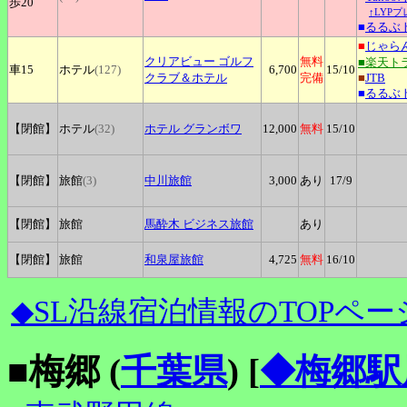
歩20
↑LYP
■
るるぶ
■
じゃら
クリアビュー
ゴルフ
無料
■楽天ト
車15
ホテル
(127)
6,700
15
/10
クラブ＆ホテル
完備
■
JTB
■
るるぶ
【閉館】
ホテル
(32)
ホテル
グランボワ
12,000
無料
15
/10
【閉館】
旅館
(3)
中川旅館
3,000
あり
17
/9
【閉館】
旅館
馬酔木
ビジネス旅館
あり
【閉館】
旅館
和泉屋旅館
4,725
無料
16
/10
◆SL沿線宿泊情報のTOPペー
■梅郷 (
千葉県
)
[
◆梅郷駅