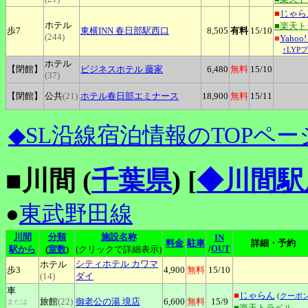
■
じゃら
ホテル
■楽天
歩7
東横INN
春日部駅西口
8,505
有料
15
/10
(244)
■
Yaho
↑LYP
ホテル
【閉館】
ビジネスホテル
藤家
6,480
無料
15
/10
(37)
【閉館】
公共
(21)
ホテル春日部エミナース
18,900
無料
15
/11
◆SL沿線宿泊情報のTOPペー
■川間 (
千葉県
)
[
◆川間駅
●
東武野田線
川間
分類
施設名称
IN
料金
駐車
詳細・予約
/
OUT
駅から
(
室数
)
(クリックで詳細表示)
シティホテル
カワマ
ホテル
歩3
4,900
無料
15
/10
(14)
ダイ
車
■
じゃらん
(
クーポ
旅館
(22)
御老公の湯
境店
6,600
無料
15
/9
または
■楽天トラベル