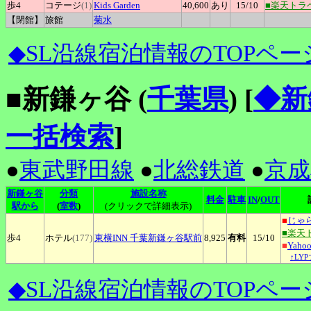
歩4
コテージ
(1)
Kids
Garden
40,600
あり
15
/10
■楽天トラ
【閉館】
旅館
菊水
◆SL沿線宿泊情報のTOPペー
■新鎌ヶ谷 (
千葉県
)
[
◆新
一括検索
]
●
東武野田線
●
北総鉄道
●
京成
新鎌ヶ谷
分類
施設名称
料金
駐車
IN
/
OUT
駅から
(
室数
)
(クリックで詳細表示)
■
じゃ
■楽天
歩4
ホテル
(177)
東横INN
千葉新鎌ヶ谷駅前
8,925
有料
15
/10
■
Yah
↑LY
◆SL沿線宿泊情報のTOPペー