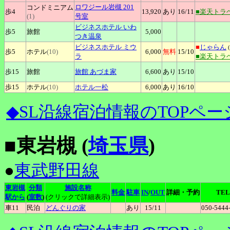
ロワジール岩槻
201
コンドミニアム
歩4
13,920
あり
16
/11
■楽天トラ
(1)
号室
ビジネスホテル
いわ
歩5
旅館
5,000
つき温泉
ビジネスホテル
ミウ
■
じゃらん
(
歩5
ホテル
(10)
6,000
無料
15
/10
ラ
■楽天トラ
歩15
旅館
旅館
あづま家
6,600
あり
15
/10
歩15
ホテル
(10)
ホテル一松
6,000
あり
16
/10
◆SL沿線宿泊情報のTOPペー
■東岩槻 (
埼玉県
)
●
東武野田線
東岩槻
分類
施設名称
料金
駐車
IN
/
OUT
詳細・予約
TEL
駅から
(
室数
)
(クリックで詳細表示)
車11
民泊
どんぐりの家
あり
15
/11
050-5444