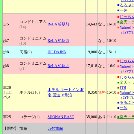
↑LYP
■
るるぶ
■
一休
■
じゃら
コンドミニアム
■楽天ト
歩5
ReLA
柏駅前
14,643
なし
16
/10
(14)
■
Yahoo
↑LYP
コンドミニアム
歩7
ReLA
柏駅西
なし
16
/10
(16)
歩8
民宿
(2)
HILDA
INN
9,000
なし
15
/11
■
じゃら
コンドミニアム
歩8
ReLA
柏駅北
17,618
なし
16
/9
■
Yahoo
(7)
↑LYP
■
じゃら
■楽天ト
車20
■
JTB
ホテル
ルートイン 柏
ホテル
(210)
8,350
無料
15
/10
■
Yahoo
または
南 国道16号沿
バス
↑LYP
■
るるぶ
■
一休
車25
コテージ
(1)
SHONAN
BASE
35,000
あり
11
/10
■楽天ト
【閉館】
旅館
万代旅館