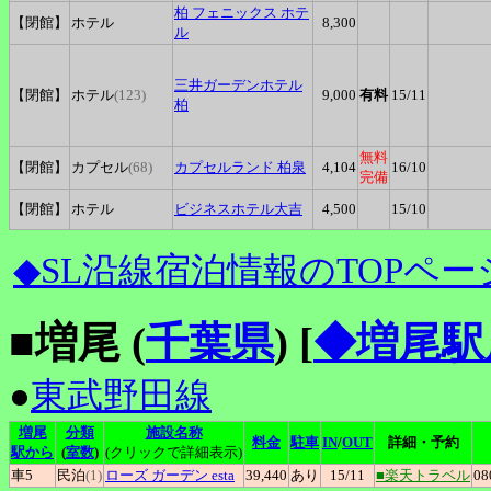
柏
フェニックス ホテ
【閉館】
ホテル
8,300
ル
三井ガーデンホテル
【閉館】
ホテル
(123)
9,000
有料
15
/11
柏
無料
【閉館】
カプセル
(68)
カプセルランド
柏泉
4,104
16
/10
完備
【閉館】
ホテル
ビジネスホテル大吉
4,500
15
/10
◆SL沿線宿泊情報のTOPペー
■増尾 (
千葉県
)
[
◆増尾駅
●
東武野田線
増尾
分類
施設名称
料金
駐車
IN
/
OUT
詳細・予約
駅から
(
室数
)
(クリックで詳細表示)
車5
民泊
(1)
ローズ
ガーデン esta
39,440
あり
15
/11
■楽天トラベル
08