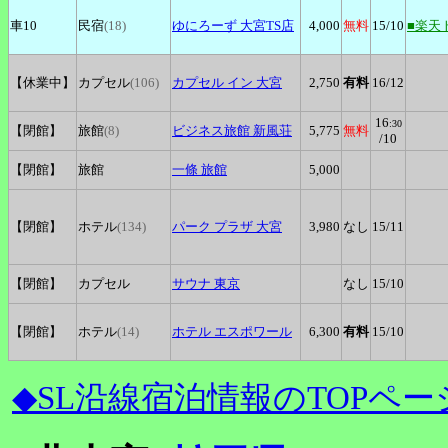
車10
民宿
(18)
ゆにろーず
大宮TS店
4,000
無料
15
/10
■楽天
【休業中】
カプセル
(106)
カプセル
イン 大宮
2,750
有料
16
/12
16
:30
【閉館】
旅館
(8)
ビジネス旅館
新風荘
5,775
無料
/10
【閉館】
旅館
一條
旅館
5,000
【閉館】
ホテル
(134)
パーク
プラザ 大宮
3,980
なし
15
/11
【閉館】
カプセル
サウナ
東京
なし
15
/10
【閉館】
ホテル
(14)
ホテル
エスポワール
6,300
有料
15
/10
◆SL沿線宿泊情報のTOPペー