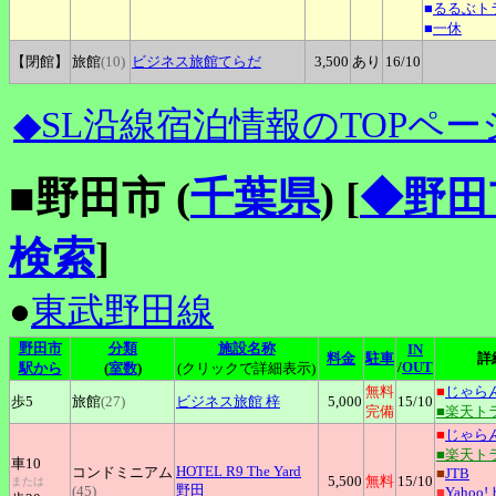
■
るるぶト
■
一休
【閉館】
旅館
(10)
ビジネス旅館てらだ
3,500
あり
16
/10
◆SL沿線宿泊情報のTOPペー
■野田市 (
千葉県
)
[
◆野田
検索
]
●
東武野田線
野田市
分類
施設名称
IN
料金
駐車
詳
/
OUT
駅から
(
室数
)
(クリックで詳細表示)
無料
■
じゃら
歩5
旅館
(27)
ビジネス旅館
梓
5,000
15
/10
完備
■楽天ト
■
じゃら
■楽天ト
車10
HOTEL
R9 The Yard
コンドミニアム
■
JTB
5,500
無料
15
/10
または
野田
(45)
■
Yahoo