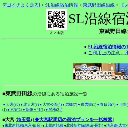
デゴイチよく走る!
>
SL沿線宿泊情報
>
東武野田線沿線
>
【
SL沿線
東武野田線
スマホ版
●
SL沿線宿泊情報の
●
ご利用上の注意、
■東武野田線
の沿線にある宿泊施設一覧
▼大宮(30)
▼北大宮(3)
▼大宮公園(4)
▼岩槻(7)
▼東岩槻(1)
▼春日部(7)
▼川間(
(1)
▼六実(2)
▼新鎌ヶ谷(1)
▼船橋(21)
■大宮 (
埼玉県
)
[
◆大宮駅周辺の宿泊プランを一括検索
]
●
東北新幹線(東京-仙台)
●
上越新幹線
●
北陸新幹線(東京-長野)
●
埼京線(大宮-