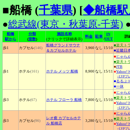
■船橋 (
千葉県
)
[
◆船橋駅
●
総武線(東京・秋葉原-千葉)
船橋
分類
施設名称
IN
料金
駐車
詳
/
OUT
駅から
(
室数
)
(クリックで詳細表示)
船橋グランドサウナ
■楽天ト
歩1
カプセル
(146)
3,960
なし
15
/10
＆カプセルホテル
■
近畿日
■
じゃら
■楽天ト
■
JTB
歩1
ホテル
(161)
ホテル
メッツ 船橋
8,900
なし
15
/11
■
Yahoo
↑LYP
■
るるぶ
■
一休
■
じゃら
■楽天ト
歩3
ホテル
(67)
ホテル
フローラ 船橋
7,800
なし
15
/10
■
Yahoo
↑LYP
■
じゃら
レオ癒
カプセルホテ
■楽天ト
歩3
カプセル
(96)
3,280
なし
15
/10
ル 船橋店
■
Yahoo
↑LYP