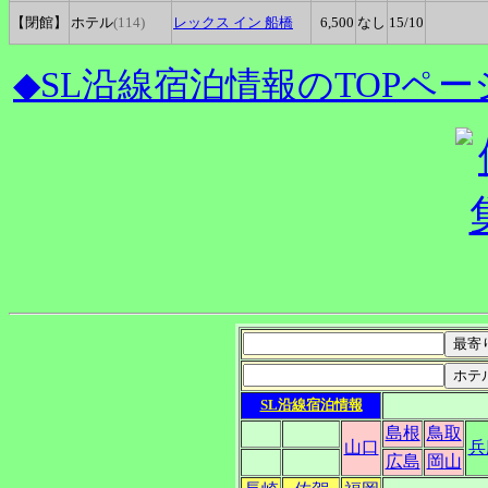
【閉館】
ホテル
(114)
レックス
イン 船橋
6,500
なし
15
/10
◆SL沿線宿泊情報のTOPペー
SL沿線宿泊情報
島根
鳥取
山口
兵
広島
岡山