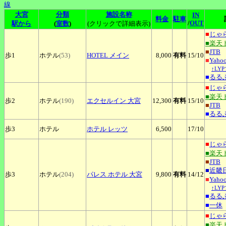
線
大宮
分類
施設名称
IN
料金
駐車
/
OUT
駅から
(
室数
)
(クリックで詳細表示)
■
じゃ
■楽天
■
JTB
歩1
ホテル
(53)
HOTEL
メイン
8,000
有料
15
/10
■
Yah
↑LY
■
るる
■
じゃ
■楽天
歩2
ホテル
(190)
エクセルイン
大宮
12,300
有料
15
/10
■
JTB
■
るる
歩3
ホテル
ホテル
レッツ
6,500
17
/10
■
じゃ
■楽天
■
JTB
■
近畿
歩3
ホテル
(204)
パレス
ホテル 大宮
9,800
有料
14
/12
■
Yah
↑LY
■
るる
■
一休
■
じゃ
■楽天