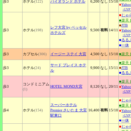
歩3
ホテル
(122)
パイオランド
ホテル
6,200
なし
15
/10
■
Yah
↑LY
■
じゃ
■楽天
■
JTB
レフ大宮
by ベッセル
歩3
ホテル
(198)
9,500
有料
14
/11
■
Yah
ホテルズ
↑LY
■
るる
■
一休
歩3
カプセル
(306)
イージー
ステイ 大宮
4,500
なし
15
/10
■楽天
■楽天
サード
プレイス ホテ
歩3
ホテル
(24)
9,900
なし
15
/11
■
JTB
ル
■
るる
■楽天
コンドミニアム
歩3
HOTEL
MOND大宮
8,120
なし
20
/11
■
Yah
(1)
↑LY
■
じゃ
スーパーホテル
■楽天
歩4
ホテル
(154)
Premier さいたま 大宮
16,400
有料
15
/10
■
Yah
駅東口
↑LY
■
一休
■
じゃ