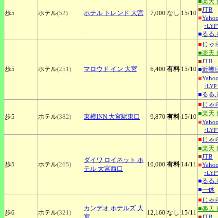
■楽天
■
JTB
歩5
ホテル
(52)
ホテル
トレンド 大宮
7,000
なし
15
/10
■
Yah
↑LY
■
るる
■
じゃ
■楽天
■
JTB
歩5
ホテル
(251)
マロウド
イン 大宮
6,400
有料
15
/10
■
近畿
■
Yah
↑LY
■
るる
■
じゃ
■楽天
歩5
ホテル
(382)
東横INN
大宮駅東口
9,870
有料
15
/10
■
Yah
↑LY
■
じゃ
■楽天
■
JTB
ダイワ
ロイネット ホ
歩5
ホテル
(265)
10,000
有料
14
/11
■
Yah
テル 大宮西口
↑LY
■
るる
■
一休
■
じゃ
カンデオ
ホテルズ 大
■楽天
歩6
ホテル
(321)
12,160
なし
15
/11
宮
■
JTB