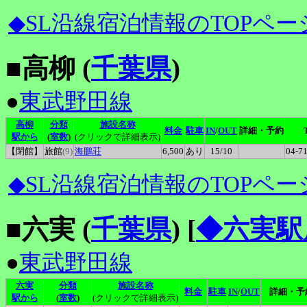
◆SL沿線宿泊情報のTOPペー
■高柳 (
千葉県
)
●
東武野田線
高柳
分類
施設名称
料金
駐車
IN
/
OUT
詳細・予約
駅から
(
室数
)
(クリックで詳細表示)
【閉館】
旅館
(9)
海鵬荘
6,500
あり
15
/10
04-7
◆SL沿線宿泊情報のTOPペー
■六実 (
千葉県
)
[
◆六実駅
●
東武野田線
六実
分類
施設名称
料金
駐車
IN
/
OUT
詳細・予
駅から
(
室数
)
(クリックで詳細表示)