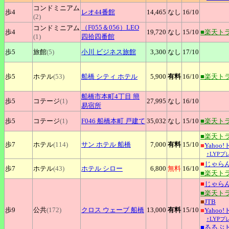
コンドミニアム
歩4
レオ44番館
14,465
なし
16
/10
(2)
（F055＆056）LEO
コンドミニアム
歩4
19,720
なし
15
/10
■楽天ト
(1)
四拾四番館
歩5
旅館
(5)
小川
ビジネス旅館
3,300
なし
17
/10
歩5
ホテル
(53)
船橋
シティ ホテル
5,900
有料
16
/10
■楽天ト
船橋市本町4丁目
簡
歩5
コテージ
(1)
27,995
なし
16
/10
易宿所
歩5
コテージ
(1)
F046
船橋本町 戸建て
35,032
なし
15
/10
■楽天ト
■楽天ト
歩7
ホテル
(114)
サン
ホテル 船橋
7,000
有料
15
/10
■
Yahoo
↑LYP
■
じゃら
歩7
ホテル
(43)
ホテル
シロー
6,800
無料
16
/10
■楽天ト
■
じゃら
■楽天ト
■
JTB
歩9
公共
(172)
クロス
ウェーブ 船橋
13,000
有料
15
/10
■
Yahoo
↑LYP
■
るるぶ