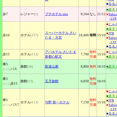
■
るる
■楽天
歩7
レジャー
(1)
プチホテル
mio
9,164
なし
21
/12
■
Yah
↑LY
■
じゃ
■楽天
スーパーホテル
さい
■
JTB
歩10
ホテル
(157)
16,400
有料
15
/10
たま
・大宮
■
Yah
↑LY
■
るる
アパホテル
さいたま
無料
■
じゃ
歩15
ホテル
(112)
7,700
15
/10
新都心駅北
完備
■楽天
車5
旅館
(16)
新道山家
8,800
無料
16
/10
■楽天
バス
または
車5
無料
旅館
(13)
五月旅館
6,050
16
/10
歩15
完備
または
■
じゃ
■楽天
車5
無料
■
JTB
ホテル
(113)
与野
第一ホテル
7,150
15
/10
バス7
完備
■
Yah
または
↑LY
■
るる