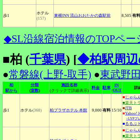
ホテル
歩1
東横INN
流山おおたかの森駅前
8,505
有
(157)
◆SL沿線宿泊情報のTOPペー
■柏 (
千葉県
)
[
◆柏駅周辺
●
常磐線(上野-取手)
●
東武野
柏
分類
施設名称
IN
料金
駐車
詳
/
OUT
駅から
(
室数
)
(クリックで詳細表示)
■
じゃら
■楽天ト
■
JTB
歩1
ホテル
(368)
柏プラザホテル
本館
9,000
有料
15
/10
■
Yahoo
↑LYP
■
るるぶ
■
じゃら
■楽天ト