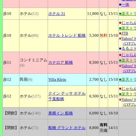
■
一休
歩10
ホテル
(12)
ホテル
31
11,900
なし
15
/11
■楽天ト
■
じゃら
■楽天ト
■
JTB
歩10
ホテル
(60)
ホテル
トレンド 船橋
5,500
無料
15
/10
■
Yahoo
↑LYP
■
るるぶ
■
じゃら
コンドミニアム
■楽天ト
歩11
カナロア
船橋
8,500
なし
15
/11
(4)
■
Yahoo
↑LYP
歩12
民宿
(4)
Villa
Klein
2,700
なし
15
/10
■楽天ト
■
じゃら
クイン
テッサ ホテル
■楽天ト
歩12
ホテル
(127)
6,500
なし
15
/11
千葉船橋
■
Yahoo
↑LYP
【閉館】
ホテル
(140)
東横イン
船橋
6,090
なし
16
/10
有料
【閉館】
ホテル
(72)
船橋
グランド ホテル
8,800
14
/11
完備