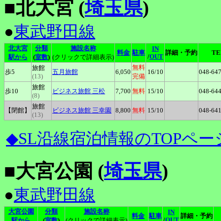
■北大宮 (
埼玉県
)
●
東武野田線
北大宮
分類
施設名称
IN
料金
駐車
詳細・予約
TE
/
OUT
駅から
(
室数
)
(クリックで詳細表示)
無料
旅館
歩5
五月旅館
6,050
16
/10
048-64
(13)
完備
旅館
歩10
ビジネス旅館
三松
7,700
無料
15
/10
048-64
(8)
旅館
【閉館】
ビジネス旅館
三幸園
8,800
無料
15
/10
048-64
(13)
◆SL沿線宿泊情報のTOPペー
■大宮公園 (
埼玉県
)
●
東武野田線
大宮公園
分類
施設名称
IN
料金
駐車
詳細・予約
/
OUT
駅から
(
室数
)
(クリックで詳細表示)