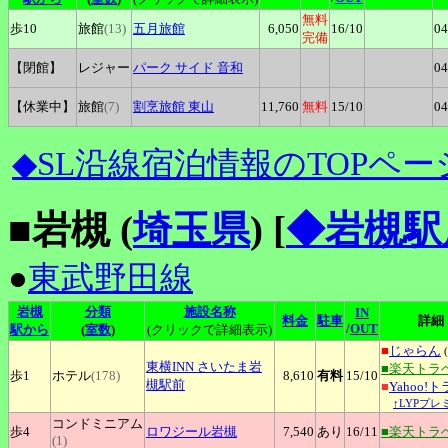
無料
歩10
旅館
(13)
五月旅館
6,050
16
/10
04
完備
【閉館】
レジャー
パーク
サイド 音和
04
【休業中】
旅館
(7)
割烹旅館
東山
11,760
無料
15
/10
04
◆SL沿線宿泊情報のTOPペー
■岩槻 (
埼玉県
)
[
◆岩槻駅
●
東武野田線
岩槻
分類
施設名称
IN
料金
駐車
詳細
/
OUT
駅から
(
室数
)
(クリックで詳細表示)
■
じゃらん
(
東横INN
さいたま岩
■楽天トラ
歩1
ホテル
(178)
8,610
有料
15
/10
槻駅前
■
Yahoo!
↑LYPプレ
コンドミニアム
歩4
ロワジール岩槻
7,540
あり
16
/11
■楽天トラ
(1)