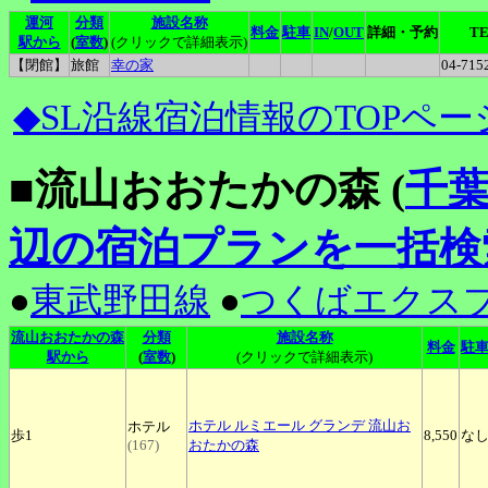
運河
分類
施設名称
料金
駐車
IN
/
OUT
詳細・予約
T
駅から
(
室数
)
(クリックで詳細表示)
【閉館】
旅館
幸の家
04-715
◆SL沿線宿泊情報のTOPペー
■流山おおたかの森 (
千
辺の宿泊プランを一括検
●
東武野田線
●
つくばエクス
流山おおたかの森
分類
施設名称
料金
駐
駅から
(
室数
)
(クリックで詳細表示)
ホテル
ルミエール グランデ 流山お
ホテル
歩1
8,550
な
(167)
おたかの森