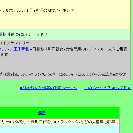
トラルホテル 八王子●和洋の朝食バイキング
長期滞在に●コインランドリー
コインランドリー
ホテル 八王子駅北
●日替わり和洋朝食●女性専用のレディスルームをご用意
ります
- 臨時休業●旧:ホテルグランスパ●地下1500mから汲み上げた天然温泉●岩盤浴
◆SL沿線宿泊情報のTOPページへ
このページの先頭へ戻る▲
備考
ドリー●団体割引・長期滞在割引●トラック,バスなどの大型車も駐車可