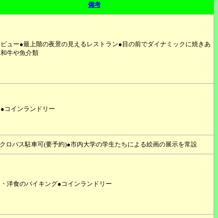
備考
ビュー●最上階の夜景の見えるレストラン●目の前でダイナミックに焼きあ
級和牛や魚介類
●コインランドリー
イクロバス駐車可(要予約)●市内大学の学生たちによる絵画の展示を常設
和・洋食のバイキング●コインランドリー