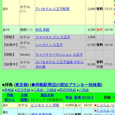
ホテル
歩9
アパホテル
八王子駅西
5,000
有料
15
/11
(53)
歩10
旅館
(14)
米荘
本館
4,500
無料
16
/10
【閉館】
ホテル
ファースト
イン 八王子
2,900
ホテル
【休業中】
シーズイン
八王子
6,700
有料
16
/10
(80)
【閉館】
Weekly
ウィークリーマンション
八王子
スパ＆ホテル
八王子温泉 やすら
有料
ホテル
【休業中】
9,180
17
/11
(39)
ぎの湯
完備
■拝島 (
東京都
)
[
◆拝島駅周辺の宿泊プランを一括検索
]
●
青梅線
●
五日市線
●
八高線・川越線
●
西武拝島線
●
八高線
拝島
分類
施設名称
料金
駐車
IN
/
OUT
詳細・
駅から
(
室数
)
(クリックで詳細表示)
歩4
ホテル
ビジネス
イン 拝島
6,000
あり
16
/10
■
じゃらん
(
ク
■
じゃらん
(
ク
車8
民宿
(31)
酒坊
多満自慢
14,740
有料
15
/10