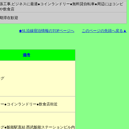
張工事,ビジネスに最適●コインランドリー●無料貸自転車●周辺にはコンビ
や飲食店
期滞在歓迎
◆SL沿線宿泊情報のTOPページへ
このページの先頭へ戻る▲
備考
ング
ー●コインランドリー●飲食店街近
グ●飯能駅直結 西武飯能ステーションビル内