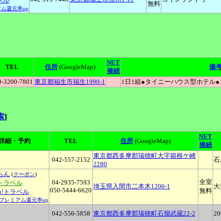
ラベル
無料
アム還元率up
NET
TEL
住所
(GoogleMap)
備
接続
0-3200-7801
東京都福生市福生1990-1
1日1組●タイニーハウス型ホテル
索
]
NET
詳細・予約
TEL
住所
(GoogleMap)
接続
東京都西多摩郡瑞穂町大字箱根ケ崎
042-557-2152
石
2280
らん
(
クーポン
)
全室
04-2935-7593
トラベル
埼玉県入間市二本木1206-1
大
050-5444-6620
無料
oo!トラベル
Pプレミアム還元率up
042-556-5858
東京都西多摩郡瑞穂町石畑武蔵22-2
2