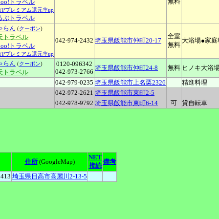
無料
hoo!トラベル
LYPプレミアム還元率up
るぶトラベル
ゃらん
(
クーポン
)
全室
天トラベル
042-974-2432
埼玉県飯能市仲町20-17
大浴場●家庭
無料
hoo!トラベル
LYPプレミアム還元率up
ゃらん
0120-096342
(
クーポン
)
埼玉県飯能市仲町24-8
無料
ヒノキ大浴場
042-973-2766
天トラベル
042-979-0235
埼玉県飯能市上名栗2326
精進料理
042-972-2621
埼玉県飯能市東町2-5
042-978-9792
埼玉県飯能市東町6-14
可
貸自転車
NET
住所
(GoogleMap)
備考
接続
5413
埼玉県日高市高麗川2-13-5