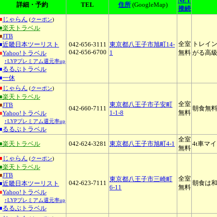
NET
詳細・予約
TEL
住所
(GoogleMap)
接続
■
じゃらん
(
クーポン
)
■楽天トラベル
■
JTB
全室
トレイン
■
近畿日本ツーリスト
042-656-3111
東京都八王子市旭町14-
042-656-6700
1
無料
がる高
■
Yahoo!トラベル
↑LYPプレミアム還元率up
■
るるぶトラベル
■
一休
■
じゃらん
(
クーポン
)
■楽天トラベル
全室
東京都八王子市子安町
■
JTB
042-660-7111
朝食無料
1-1-8
無料
■
Yahoo!トラベル
↑LYPプレミアム還元率up
■
るるぶトラベル
全室
■楽天トラベル
042-624-3281
東京都八王子市旭町4-1
4t車マ
無料
■
じゃらん
(
クーポン
)
■楽天トラベル
■
JTB
全室
東京都八王子市三崎町
042-623-7111
朝食は
■
近畿日本ツーリスト
6-11
無料
■
Yahoo!トラベル
↑LYPプレミアム還元率up
■
るるぶトラベル