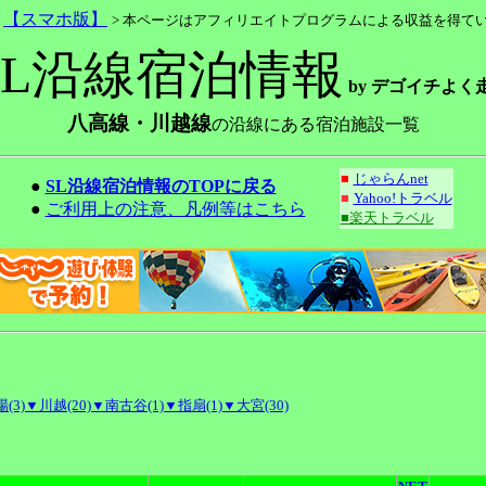
>
【スマホ版】
> 本ページはアフィリエイトプログラムによる収益を得て
SL沿線宿泊情報
by デゴイチよく
八高線・川越線
の沿線にある宿泊施設一覧
■
じゃらんnet
●
SL沿線宿泊情報のTOPに戻る
■
Yahoo!トラベル
●
ご利用上の注意、凡例等はこちら
■楽天トラベル
(3)
▼川越(20)
▼南古谷(1)
▼指扇(1)
▼大宮(30)