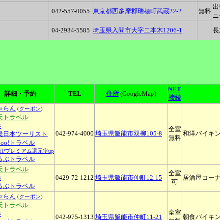
出
042-557-0055
東京都西多摩郡瑞穂町武蔵22-2
無料
ニ
04-2934-5585
埼玉県入間市大字二本木1206-1
長
NET
詳細・予約
TEL
住所
(GoogleMap)
接続
ゃらん
(
クーポン
)
天トラベル
B
全室
042-974-4000
埼玉県飯能市双柳105-8
和洋バイキ
畿日本ツーリスト
無料
hoo!トラベル
LYPプレミアム還元率up
るぶトラベル
天トラベル
全室
B
0429-72-1212
埼玉県飯能市仲町12-15
居酒屋コーナ
可
るぶトラベル
ゃらん
(
クーポン
)
天トラベル
全室
B
042-975-1313
埼玉県飯能市仲町11-21
朝食バイキン