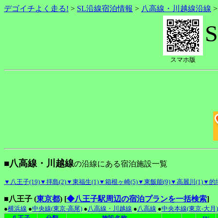
デゴイチよく走る!
>
SL沿線宿泊情報
>
八高線・川越線沿線
スマホ版
■八高線・川越線
の沿線にある宿泊施設一覧
▼八王子(19)
▼拝島(2)
▼東福生(1)
▼箱根ヶ崎(5)
▼東飯能(9)
▼高麗川(1)
▼的場
■八王子 (
東京都
)
[
◆八王子駅周辺の宿泊プランを一括検索
]
●
横浜線
●
中央線(東京-高尾)
●
八高線・川越線
●
八高線
●
中央本線(東京-大月)