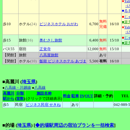
■
Ya
↑
■
る
■
じ
無料
■楽
歩10
ホテル
(24)
ビジネスホテル
おがわ
6,700
16
/10
完備
■
Ya
↑
■
じ
歩15
旅館
(16)
奥むさし旅館
6,400
無料
15
/10
■楽
バス55
宿坊
正覚寺
12,000
無料
15
/10
【閉館】
旅館
八高屋旅館
あり
【閉館】
ホテル
(10)
飯能
ビジネスホテル あづま
5,500
有料
16
/10
■高麗川 (
埼玉県
)
●
八高線・川越線
●
八高線
高麗川
分類
施設名称
料金
駐車
IN
/
OUT
詳細・予約
TEL
駅から
(
室数
)
(クリックで詳細表示)
歩5
民宿
ビジネス民宿
せきね
あり
042-989-
■的場 (
埼玉県
)
[
◆的場駅周辺の宿泊プランを一括検索
]