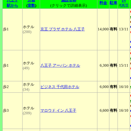
八王子
分類
施設名称
IN
料金
駐車
/
OUT
駅から
(
室数
)
(クリックで詳細表示)
ホテル
歩1
京王
プラザ ホテル 八王子
14,000
有料
13
/11
(200)
ホテル
歩1
八王子
アーバン ホテル
6,300
有料
15
/11
(49)
ホテル
歩2
ビジネス
千代田ホテル
6,000
有料
16
/10
(34)
ホテル
歩3
マロウド
イン 八王子
6,600
有料
16
/10
(209)