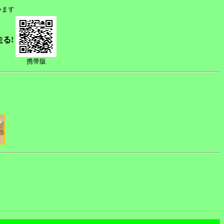
います
走る!
携帯版