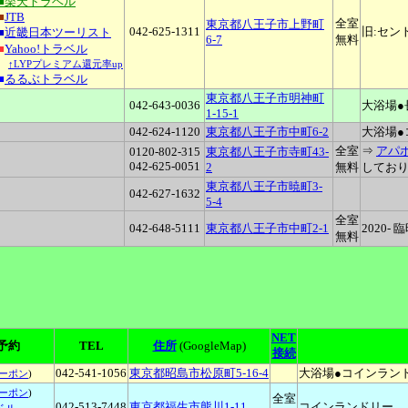
■楽天トラベル
■
JTB
全室
東京都八王子市上野町
042-625-1311
旧:セン
■
近畿日本ツーリスト
6-7
無料
■
Yahoo!トラベル
↑LYPプレミアム還元率up
■
るるぶトラベル
東京都八王子市明神町
042-643-0036
大浴場●
1-15-1
042-624-1120
東京都八王子市中町6-2
大浴場●
全室
⇒
アパ
0120-802-315
東京都八王子市寺町43-
042-625-0051
2
無料
してお
東京都八王子市暁町3-
042-627-1632
5-4
全室
042-648-5111
東京都八王子市中町2-1
2020
無料
NET
予約
TEL
住所
(GoogleMap)
接続
042-541-1056
東京都昭島市松原町5-16-4
大浴場●コインラン
ーポン
)
ーポン
)
全室
042-513-7448
東京都福生市熊川1-11
コインランドリー