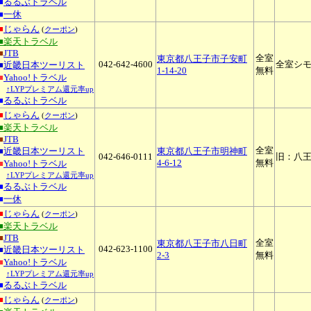
■
るるぶトラベル
■
一休
■
じゃらん
(
クーポン
)
■楽天トラベル
■
JTB
全室
東京都八王子市子安町
042-642-4600
全室シ
■
近畿日本ツーリスト
1-14-20
無料
■
Yahoo!トラベル
↑LYPプレミアム還元率up
■
るるぶトラベル
■
じゃらん
(
クーポン
)
■楽天トラベル
■
JTB
全室
■
近畿日本ツーリスト
東京都八王子市明神町
042-646-0111
旧：八王
4-6-12
無料
■
Yahoo!トラベル
↑LYPプレミアム還元率up
■
るるぶトラベル
■
一休
■
じゃらん
(
クーポン
)
■楽天トラベル
■
JTB
全室
東京都八王子市八日町
042-623-1100
■
近畿日本ツーリスト
2-3
無料
■
Yahoo!トラベル
↑LYPプレミアム還元率up
■
るるぶトラベル
■
じゃらん
(
クーポン
)