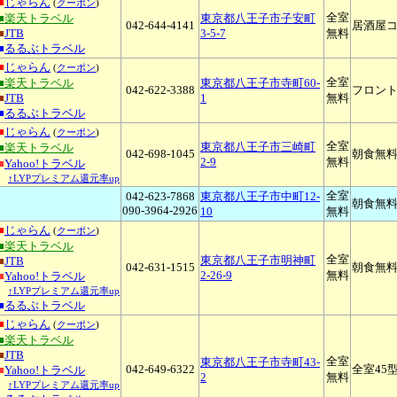
■
じゃらん
(
クーポン
)
全室
■楽天トラベル
東京都八王子市子安町
042-644-4141
居酒屋コ
■
JTB
3-5-7
無料
■
るるぶトラベル
■
じゃらん
(
クーポン
)
全室
■楽天トラベル
東京都八王子市寺町60-
042-622-3388
フロント
■
JTB
1
無料
■
るるぶトラベル
■
じゃらん
(
クーポン
)
全室
東京都八王子市三崎町
■楽天トラベル
042-698-1045
朝食無料
2-9
無料
■
Yahoo!トラベル
↑LYPプレミアム還元率up
全室
042-623-7868
東京都八王子市中町12-
朝食無
090-3964-2926
10
無料
■
じゃらん
(
クーポン
)
■楽天トラベル
全室
東京都八王子市明神町
■
JTB
042-631-1515
朝食無料
2-26-9
無料
■
Yahoo!トラベル
↑LYPプレミアム還元率up
■
るるぶトラベル
■
じゃらん
(
クーポン
)
■楽天トラベル
■
JTB
全室
東京都八王子市寺町43-
042-649-6322
全室45
■
Yahoo!トラベル
2
無料
↑LYPプレミアム還元率up