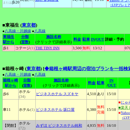
■
Yahoo!ト
歩20
または
↑LYPプレミ
■東福生 (
東京都
)
●
八高線・川越線
●
八高線
東福生
分類
施設名称
料金
駐車
IN
/
OUT
詳細・予約
駅から
(
室数
)
(クリックで詳細表示)
歩1
コテージ
(1)
THE
TINY INN
3,500
無料
13
/12
07
■箱根ヶ崎 (
東京都
)
[
◆箱根ヶ崎駅周辺の宿泊プランを一括検
●
八高線・川越線
●
八高線
箱根ヶ崎
分類
施設名称
IN
料金
駐車
/
OUT
駅から
(
室数
)
(クリックで詳細表示)
ホテル
歩6
ビジネスホテル
スズキヤ
4,510
あり
15
/10
(34)
■
じゃ
無料
■楽天
車11
ホテル
(1)
ビジネスホテル
坂口屋
6,380
15
/10
完備
■
Yah
↑LY
ホテル
【閉館】
みずほ
ビジネスホテル純和
4,935
無料
16
/10
(72)