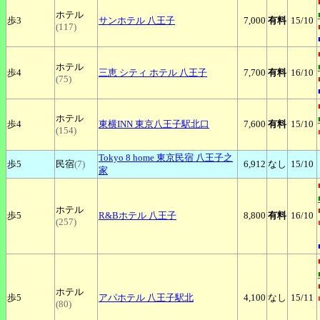
ホテル
歩3
サンホテル
八王子
7,000
有料
15
/10
(117)
ホテル
歩4
三恵
シティ ホテル 八王子
7,700
有料
16
/10
(75)
ホテル
歩4
東横INN
東京八王子駅北口
7,600
有料
15
/10
(154)
Tokyo
8 home 東京民宿 八王子之
歩5
民宿
(7)
6,912
なし
15
/10
家
ホテル
歩5
R&Bホテル
八王子
8,800
有料
16
/10
(257)
ホテル
歩5
アパホテル
八王子駅北
4,100
なし
15
/11
(80)