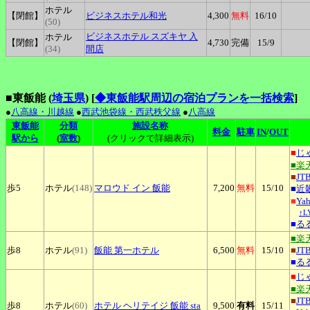
ホテル
【閉館】
ビジネスホテル和光
4,300
無料
16
/10
(50)
ビジネスホテル
スズキヤ 入
ホテル
【閉館】
4,730
完備
15
/9
(34)
間店
■東飯能 (
埼玉県
)
[
◆東飯能駅周辺の宿泊プランを一括検索
]
●
八高線・川越線
●
西武池袋線・西武秩父線
●
八高線
東飯能
分類
施設名称
料金
駐車
IN
/
OUT
駅から
(
室数
)
(クリックで詳細表示)
■
じ
■楽
■
JT
歩5
ホテル
(148)
マロウド
イン 飯能
7,200
無料
15
/10
■
近
■
Ya
↑
■
る
■楽
歩8
ホテル
(91)
飯能
第一ホテル
6,500
無料
15
/10
■
JT
■
る
■
じ
■楽
■
JT
歩8
ホテル
(60)
ホテル
ヘリテイジ 飯能 sta
9,500
有料
15
/11