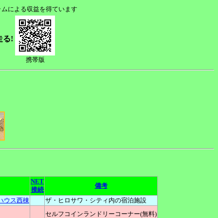
ラムによる収益を得ています
走る!
携帯版
NET
備考
接続
ムハウス西棟
ザ・ヒロサワ・シティ内の宿泊施設
セルフコインランドリーコーナー(無料)