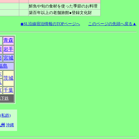
鮮魚や旬の食材を使った季節のお料理
築百年以上の老舗旅館●登録文化財
◆SL沿線宿泊情報のTOPページへ
このページの先頭へ戻る▲
青森
田
岩手
形
宮城
福島
木
茨城
玉
京
千葉
地下鉄
(私鉄)
九州
沖縄