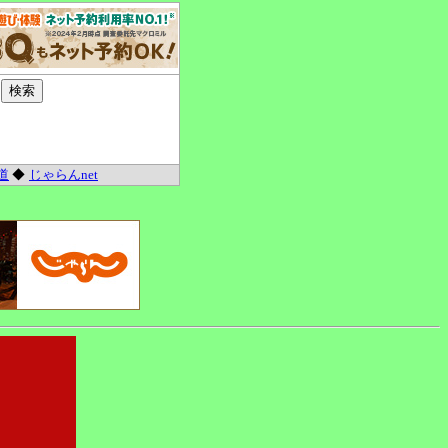
道
◆
じゃらんnet