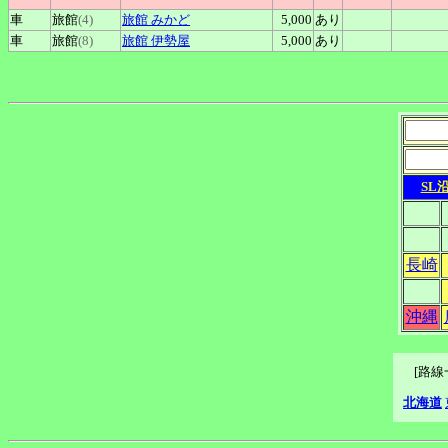
車
旅館
(4)
旅館
みかど
5,000
あり
車
旅館
(8)
旅館
伊勢屋
5,000
あり
SL
長崎
沖縄
[路
北海道