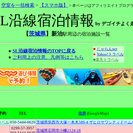
>
空室を一括検索
>
【スマホ版】
> 本ページはアフィリエイトプログ
SL沿線宿泊情報
by デゴイチよく
【
茨城県
】新治
駅周辺の宿泊施設一覧
■
じゃらんnet
●
SL沿線宿泊情報のTOPに戻る
■
Yahoo!トラベル
●
ご利用上の注意、凡例等はこちら
■楽天トラベル
予約
TEL
住所
(GoogleMap)
ラベル
050-5444-6620
茨城県筑西市大塚一本木589-4 ザヒロサワシティドー
0299-57-3957
茨城県石岡市小幡2124-18
050-5444-6620