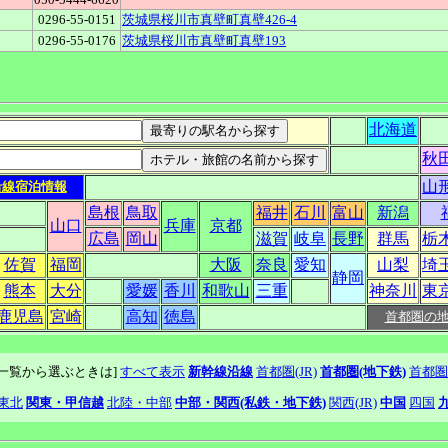
0296-55-0151
茨城県桜川市真壁町真壁426-4
0296-55-0176
茨城県桜川市真壁町真壁193
北海道
秋
山
沿線宿泊情報
島根
鳥取
福井
石川
富山
新潟
山口
兵庫
京都
広島
岡山
滋賀
岐阜
長野
群馬
栃
佐賀
福岡
大阪
奈良
愛知
山梨
埼
静岡
熊本
大分
愛媛
香川
和歌山
三重
神奈川
東
鹿児島
宮崎
高知
徳島
首都圏の
線一覧から選ぶときは]
すべて表示
新幹線沿線
首都圏(JR)
首都圏(地下鉄)
首都圏
東北
関東・甲信越
北陸・中部
中部・関西(私鉄・地下鉄)
関西(JR)
中国
四国