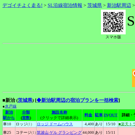
デゴイチよく走る!
>
SL沿線宿泊情報
>
茨城県
>
新治駅周辺
スマホ版
■新治 (
茨城県
)
[
◆新治駅周辺の宿泊プランを一括検索
]
●
水戸線
新治
分類
施設名称
料金
駐車
IN
/
OUT
詳細・
駅から
(
室数
)
(クリックで詳細表示)
車10
ロッジ
(1)
ロッジ
ドームハウス
4,400
あり
15
/10
■楽天ト
車25
コテージ
(1)
筑波山
ゲル グランピング
44,000
あり
15
/11