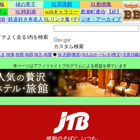
示板
緑の草子
SL写真館
SL動画集
フォ
SL時刻表
webギャラリー
鹿瀬町通信
/
【続】
DB
鉄道好き有名人
SLリンク集
[テ]
ジオ・アーカイブ
イチよく走る!内を検索
カスタム検索
んま
JR海
JR西
JR四
JR九
JR貨
◆
SL大樹(東武)
Slもおか
パレオ(秩父)
大井川鐵
本ページはアフィリエイトプログラムによる収益を得ています