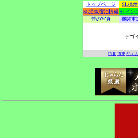
トップページ
SL掲
SL沿線宿泊情報
SLイン
昔の写真
機関車
デゴ
JR北
JR東
SLぐ