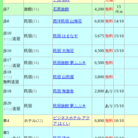
15
歩7
旅館
(11)
石黒旅館
4,200
無料
/9
:30
歩8
民宿
(21)
西洋民宿
山海荘
6,830
無料
14
/10
歩10
民宿
(5)
民宿
はまなす
3,675
無料
15
/10
送迎
または
歩10
民宿
(24)
民宿
大海荘
4,500
無料
15
/10
歩17
民宿
(14)
民宿旅館
夢ふぶき
6,500
無料
送迎
または
歩18
民宿
(14)
民宿
山田屋
3,800
無料
または
無料送迎
歩18
民宿
(5)
民宿
海遊舎
2,800
あり
15
/10
歩20
民宿
民宿旅館
夢ふぶき
あり
15
/10
送迎
または
ビジネスホテル
アク
車4
ホテル
(22)
6,800
無料
16
/10
ア はくい
車5