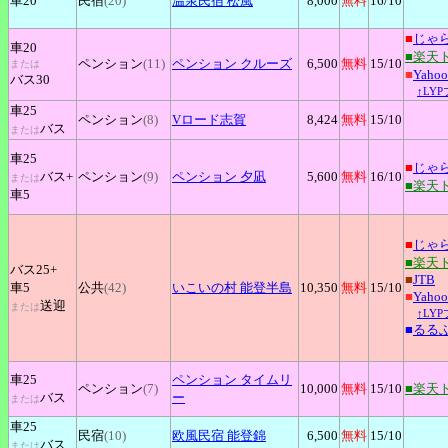
車20
民宿
(20)
温泉民宿
松風
8,000
無料
16
/10
■
じゃ
車20
■楽天
ペンション
(11)
ペンション
クルーズ
6,500
無料
15
/10
または
■
Yah
バス30
↑LY
車25
ペンション
(8)
Vロード志賀
8,424
無料
15
/10
バス
または
車25
■
じゃ
バス+
ペンション
(9)
ペンション
夕凪
5,600
無料
16
/10
または
■楽天
車5
■
じゃ
■楽天
バス25+
■
JTB
車5
公共
(42)
いこいの村
能登半島
10,350
無料
15
/10
■
Yah
送迎
または
↑LY
■
るる
車25
ペンション
タイムリ
ペンション
(7)
10,000
無料
15
/10
■楽天
バス
ー
または
車25
民宿
(10)
欧風民宿
能登錦
6,500
無料
15
/10
バス
または