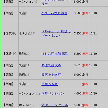
【閉館】
ペンション
(9)
8,000
あり
リー
【閉館】
民宿
(10)
ゲストハウス
誠信
3,500
無料
15
/10
メルキュール
能登 リ
【休業中】
ホテル
(234)
7,850
無料
15
/11
ゾート＆スパ
【休業中】
旅館
(20)
はしみ荘
本館 高浜
6,300
無料
16
/10
【閉館】
民宿
(11)
料理民宿
大森
3,675
無料
14
/10
【閉館】
民宿
(13)
民宿
あわき荘
6,000
あり
【閉館】
民宿
(10)
民宿
なぎさ
無料
15
/10
【閉館】
ペンション
(11)
河畔
ペンション
4,000
無料
15
/10
【閉館】
ホテル
(25)
渚
ガーデン ホテル
5,600
無料
16
/10