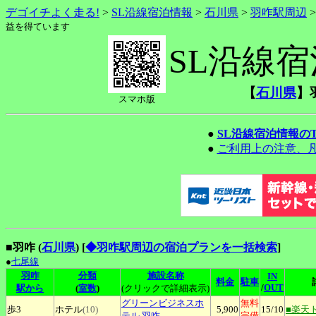
デゴイチよく走る!
>
SL沿線宿泊情報
>
石川県
>
羽咋駅周辺
益を得ています
SL沿線
【
石川県
】
スマホ版
●
SL沿線宿泊情報の
●
ご利用上の注意、
■羽咋 (
石川県
)
[
◆羽咋駅周辺の宿泊プランを一括検索
]
●
七尾線
羽咋
分類
施設名称
IN
料金
駐車
/
OUT
駅から
(
室数
)
(クリックで詳細表示)
グリーンビジネスホ
無料
歩3
ホテル
(10)
5,900
15
/10
■楽天
テル
羽咋
完備