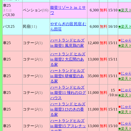
車25
能登リゾート
in ミサ
ペンション
(16)
6,300
無料
15
/10
■楽天
または
ワ
バス30
やすらぎの宿
民宿 む
バス25
民宿
(11)
6,000
無料
16
/10
■楽天
ら田荘
ハートランドヒルズ
■
じゃ
車25
コテージ
(1)
12,400
無料
15
/11
in 能登1 風見鶏の家
■楽天
ハートランド
ヒルズ
車25
コテージ
(1)
in 能登2 大広間のあ
13,000
無料
15
/11
る家
ハートランドヒルズ
■
じゃ
車25
コテージ
(1)
in 能登6 研修室のあ
35,000
無料
15
/11
■楽天
る家
ハートランドヒルズ
■
じゃ
15
車25
コテージ
(1)
in 能登11 憧れのログ
11,000
無料
/10
■楽天
:30
ハウス
ハートランド
ヒルズ
■
じゃ
車25
コテージ
(1)
in 能登3 ひのきの香
11,000
無料
15
/11
■楽天
る家
ハートランドヒルズ
■
じゃ
車25
コテージ
(1)
in 能登15 アスレチッ
13,000
無料
15
/10
■楽天