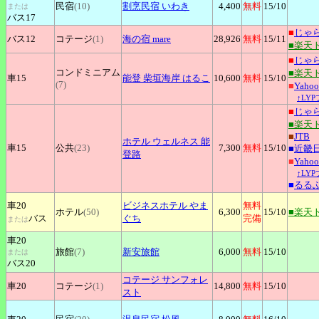
民宿
(10)
割烹民宿
いわき
4,400
無料
15
/10
または
バス17
■
じゃ
バス12
コテージ
(1)
海の宿
mare
28,926
無料
15
/11
■楽天
■
じゃ
コンドミニアム
■楽天
車15
能登
柴垣海岸 はるこ
10,600
無料
15
/10
(7)
■
Yah
↑LY
■
じゃ
■楽天
■
JTB
ホテル
ウェルネス 能
車15
公共
(23)
7,300
無料
15
/10
■
近畿
登路
■
Yah
↑LY
■
るる
車20
ビジネスホテル
やま
無料
ホテル
(50)
6,300
15
/10
■楽天
バス
ぐち
完備
または
車20
旅館
(7)
新安旅館
6,000
無料
15
/10
または
バス20
コテージ
サンフォレ
車20
コテージ
(1)
14,800
無料
15
/10
スト