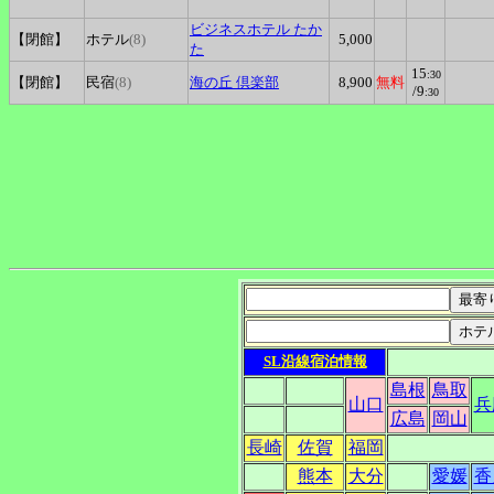
ビジネスホテル
たか
【閉館】
ホテル
(8)
5,000
た
15
:30
【閉館】
民宿
(8)
海の丘
倶楽部
8,900
無料
/9
:30
SL沿線宿泊情報
島根
鳥取
山口
兵
広島
岡山
長崎
佐賀
福岡
熊本
大分
愛媛
香