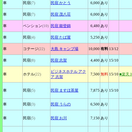
車
民宿
(7)
民宿
かとう
6,000
あり
車
民宿
(7)
民宿
茂八荘
6,000
あり
車
ペンション
(10)
民宿
能登錦
6,480
あり
車
民宿
(4)
民宿
たば屋
5,250
あり
車
コテージ
(22)
大島
キャンプ場
10,000
有料
13
/12
車
民宿
(8)
民宿
志賀
4,400
あり
15
/10
ビジネスホテル
アク
車
ホテル
(22)
7,500
無料
15
/10
■楽天
ア 志賀
車
民宿
(5)
民宿
ますほ茶屋
7,875
あり
15
/10
車
民宿
(3)
民宿
うらの
6,500
あり
車
民宿
(5)
民宿
お川
7,150
あり