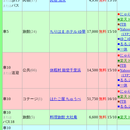
歩15
民宿
(17)
民宿
清水
4,950
無料
15
/10
または
バス
または
■
じゃ
■楽天
■
JTB
■
Yah
車5
旅館
(24)
ちりはま
ホテル ゆ華
17,000
無料
15
/10
↑LY
■
ゆこ
■
るる
■
一休
■
じゃ
■楽天
■
JTB
車10
公共
(66)
休暇村
能登千里浜
14,500
無料
15
/10
■
Yah
送迎
または
↑LY
■
るる
■
一休
■
じゃ
■楽天
車10
コテージ
(1)
はたご屋
ちゅうべ
51,750
無料
16
/10
■
JTB
■
るる
車10
旅館
(5)
料理旅館
大社庵
6,600
無料
15
/10
■楽天
または
バス18
車10