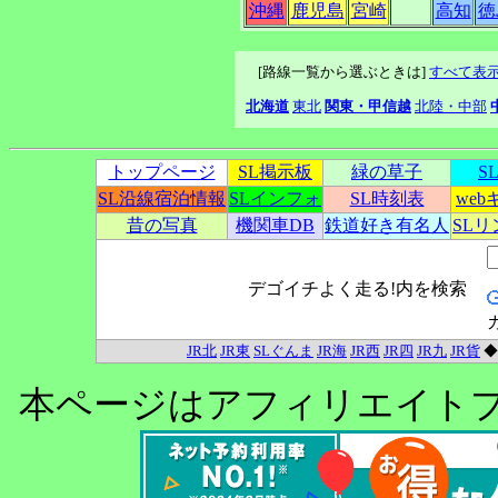
沖縄
鹿児島
宮崎
高知
徳
[路線一覧から選ぶときは]
すべて表
北海道
東北
関東・甲信越
北陸・中部
トップページ
SL掲示板
緑の草子
S
SL沿線宿泊情報
SLインフォ
SL時刻表
we
昔の写真
機関車DB
鉄道好き有名人
SL
デゴイチよく走る!内を検索
JR北
JR東
SLぐんま
JR海
JR西
JR四
JR九
JR貨
本ページはアフィリエイト