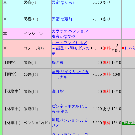
車
民宿
(7)
民宿
なかもと
6,500
あり
車
民宿
(10)
民宿
地蔵前
7,000
あり
カラオケ
ペンション
車
ペンション
奏舎かなでや
ハートランドヒルズ
15
車
コテージ
(1)
in 能登 16 和モダンの
15,000
無料
■
じゃ
/10
:30
家
【閉館】
旅館
(6)
梅乃家
5,000
無料
14
/10
富来
サイクリング タ
【閉館】
公共
(11)
7,875
無料
16
/9
ーミナル
【休業中】
旅館
(10)
湖月館
5,500
無料
14
/10
ビジネスホテル
はし
【休業中】
旅館
(11)
4,400
あり
15
/10
み荘 別館
和風ペンション
ふる
【休業中】
ペンション
(19)
5,830
無料
15
/10
■楽天
さと
ペンション
ニューバ