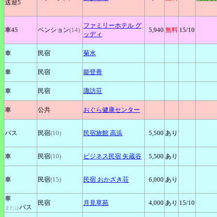
送迎5
ファミリーホテル
グ
車45
ペンション
(14)
5,940
無料
15
/10
ッディ
車
民宿
菊水
車
民宿
能登善
車
民宿
諏訪荘
車
公共
おぐら健康センター
バス
民宿
(10)
民宿旅館
高浜
5,500
あり
車
民宿
(10)
ビジネス民宿
矢蔵谷
5,500
あり
車
民宿
(15)
民宿
おかざき荘
6,000
あり
車
民宿
月見草苑
4,000
あり
15
/10
バス
または