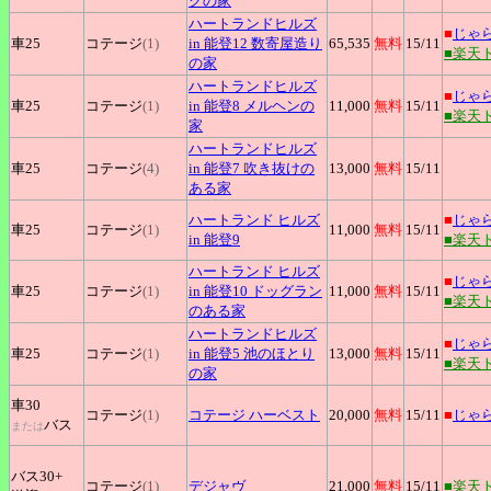
クの家
ハートランドヒルズ
■
じゃ
車25
コテージ
(1)
in 能登12 数寄屋造り
65,535
無料
15
/11
■楽天
の家
ハートランドヒルズ
■
じゃ
車25
コテージ
(1)
in 能登8 メルヘンの
11,000
無料
15
/11
■楽天
家
ハートランドヒルズ
車25
コテージ
(4)
in 能登7 吹き抜けの
13,000
無料
15
/11
ある家
ハートランド
ヒルズ
■
じゃ
車25
コテージ
(1)
11,000
無料
15
/11
in 能登9
■楽天
ハートランド
ヒルズ
■
じゃ
車25
コテージ
(1)
in 能登10 ドッグラン
11,000
無料
15
/11
■楽天
のある家
ハートランドヒルズ
■
じゃ
車25
コテージ
(1)
in 能登5 池のほとり
13,000
無料
15
/11
■楽天
の家
車30
コテージ
(1)
コテージ
ハーベスト
20,000
無料
15
/11
■
じゃ
バス
または
バス30+
コテージ
(1)
デジャヴ
21,000
無料
15
/11
■楽天