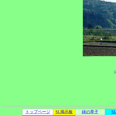
<
トップページ
SL掲示板
緑の草子
S