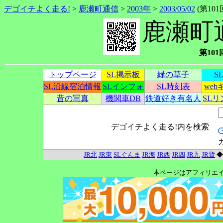
デゴイチよく走る!
>
鹿瀬町通信
>
2003年
>
2003/05/02
(第101回
鹿瀬町
第101回
トップページ
SL掲示板
緑の草子
S
SL沿線宿泊情報
SLインフォ
SL時刻表
we
昔の写真
機関車DB
鉄道好き有名人
SL
デゴイチよく走る!内を検索
JR北
JR東
SLぐんま
JR海
JR西
JR四
JR九
JR貨
本ページはアフィリエ