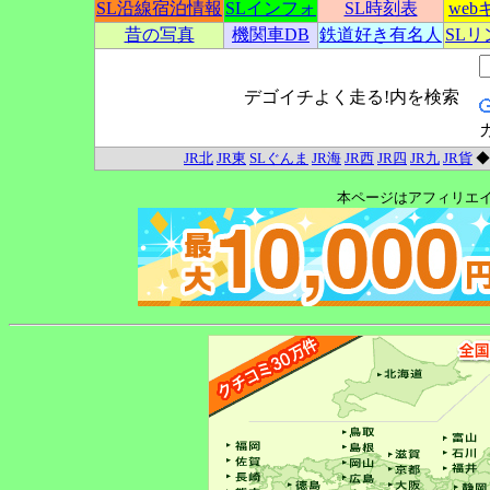
SL沿線宿泊情報
SLインフォ
SL時刻表
we
昔の写真
機関車DB
鉄道好き有名人
SL
デゴイチよく走る!内を検索
JR北
JR東
SLぐんま
JR海
JR西
JR四
JR九
JR貨
本ページはアフィリエ