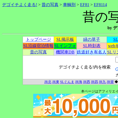
デゴイチよく走る!
>
昔の写真
>
車輌別
>
EF81
>
EF8114
昔の写真
by
トップページ
SL掲示板
緑の草子
S
SL沿線宿泊情報
SLインフォ
SL時刻表
we
昔の写真
機関車DB
鉄道好き有名人
SL
デゴイチよく走る!内を検索
JR北
JR東
SLぐんま
JR海
JR西
JR四
JR九
JR貨
本ページはアフィリエ