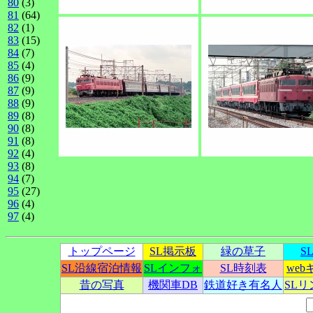
80
(3)
81
(64)
82
(1)
83
(15)
84
(7)
85
(4)
86
(9)
87
(9)
88
(9)
89
(8)
90
(8)
91
(8)
92
(4)
93
(8)
94
(7)
95
(27)
96
(4)
97
(4)
トップページ
SL掲示板
緑の草子
S
SL沿線宿泊情報
SLインフォ
SL時刻表
we
昔の写真
機関車DB
鉄道好き有名人
SL