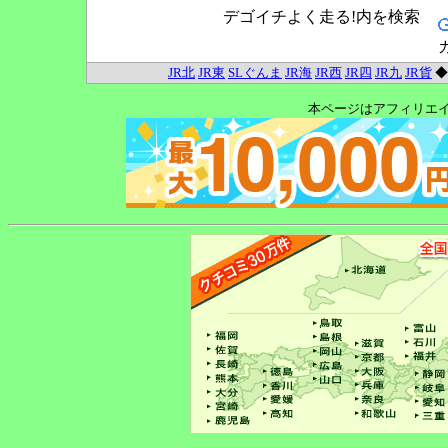
デゴイチよく走る!内を検索
JR北
JR東
SLぐんま
JR海
JR西
JR四
JR九
JR貨
本ページはアフィリエ