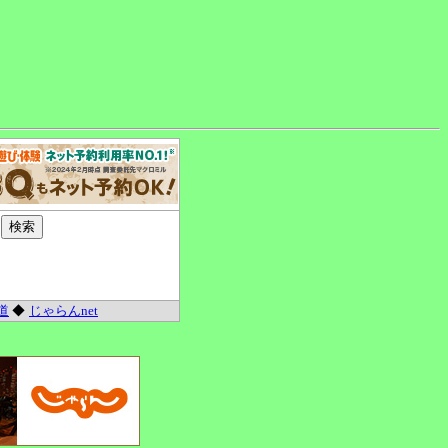
道
◆
じゃらんnet