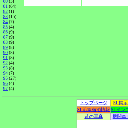
80
(3)
81
(64)
82
(1)
83
(15)
84
(7)
85
(4)
86
(9)
87
(9)
88
(9)
89
(8)
90
(8)
91
(8)
92
(4)
93
(8)
94
(7)
95
(27)
96
(4)
97
(4)
トップページ
SL掲
SL沿線宿泊情報
SLイン
昔の写真
機関車