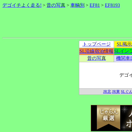
デゴイチよく走る!
>
昔の写真
>
車輌別
>
EF81
>
EF8193
トップページ
SL掲
SL沿線宿泊情報
SLイン
昔の写真
機関車
デゴ
JR北
JR東
SLぐ