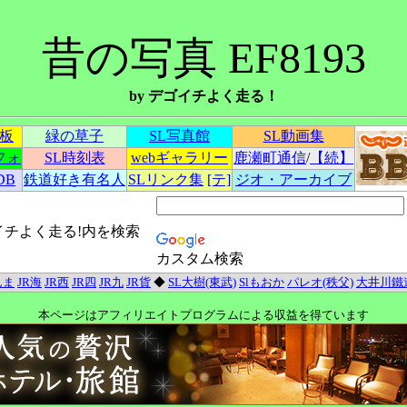
昔の写真 EF8193
by デゴイチよく走る！
示板
緑の草子
SL写真館
SL動画集
フォ
SL時刻表
webギャラリー
鹿瀬町通信
/
【続】
DB
鉄道好き有名人
SLリンク集
[テ]
ジオ・アーカイブ
イチよく走る!内を検索
カスタム検索
んま
JR海
JR西
JR四
JR九
JR貨
◆
SL大樹(東武)
Slもおか
パレオ(秩父)
大井川鐵
本ページはアフィリエイトプログラムによる収益を得ています