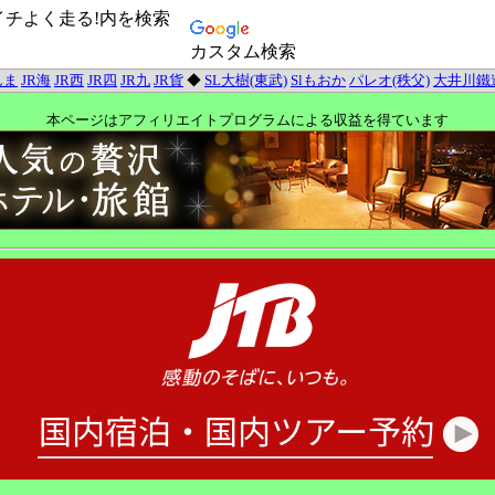
イチよく走る!内を検索
カスタム検索
んま
JR海
JR西
JR四
JR九
JR貨
◆
SL大樹(東武)
Slもおか
パレオ(秩父)
大井川鐵
本ページはアフィリエイトプログラムによる収益を得ています