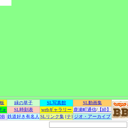
示板
緑の草子
SL写真館
SL動画集
フォ
SL時刻表
webギャラリー
鹿瀬町通信
/
【続】
DB
鉄道好き有名人
SLリンク集
[テ]
ジオ・アーカイブ