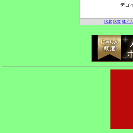
デゴ
JR北
JR東
SLぐ