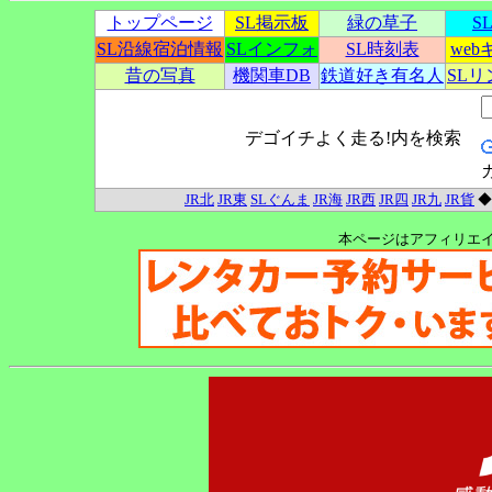
トップページ
SL掲示板
緑の草子
S
SL沿線宿泊情報
SLインフォ
SL時刻表
we
昔の写真
機関車DB
鉄道好き有名人
SL
デゴイチよく走る!内を検索
JR北
JR東
SLぐんま
JR海
JR西
JR四
JR九
JR貨
本ページはアフィリエ