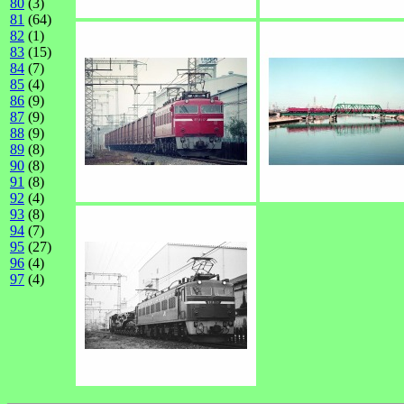
80
(3)
81
(64)
82
(1)
83
(15)
84
(7)
85
(4)
86
(9)
87
(9)
88
(9)
89
(8)
90
(8)
91
(8)
92
(4)
93
(8)
94
(7)
95
(27)
96
(4)
97
(4)