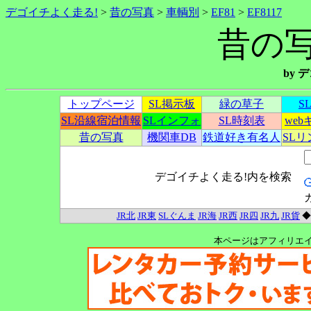
デゴイチよく走る!
>
昔の写真
>
車輌別
>
EF81
>
EF8117
昔の写真
by
トップページ
SL掲示板
緑の草子
S
SL沿線宿泊情報
SLインフォ
SL時刻表
we
昔の写真
機関車DB
鉄道好き有名人
SL
デゴイチよく走る!内を検索
JR北
JR東
SLぐんま
JR海
JR西
JR四
JR九
JR貨
本ページはアフィリエ