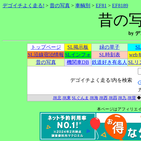
デゴイチよく走る!
>
昔の写真
>
車輌別
>
EF81
>
EF8189
昔の写真
by
トップページ
SL掲示板
緑の草子
S
SL沿線宿泊情報
SLインフォ
SL時刻表
we
昔の写真
機関車DB
鉄道好き有名人
SL
デゴイチよく走る!内を検索
JR北
JR東
SLぐんま
JR海
JR西
JR四
JR九
JR貨
本ページはアフィリエ