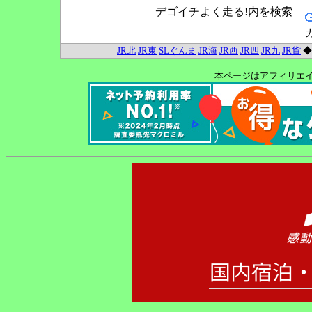
デゴイチよく走る!内を検索
JR北
JR東
SLぐんま
JR海
JR西
JR四
JR九
JR貨
本ページはアフィリエ