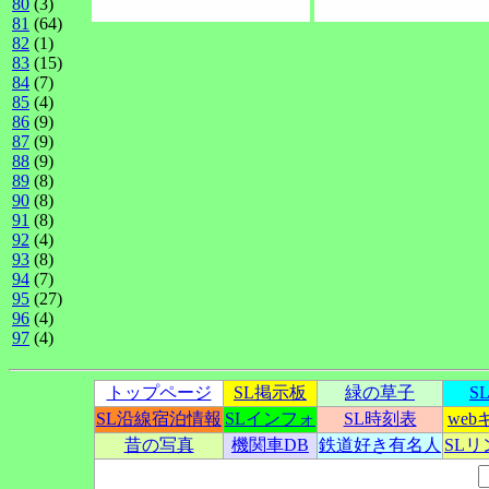
80
(3)
81
(64)
82
(1)
83
(15)
84
(7)
85
(4)
86
(9)
87
(9)
88
(9)
89
(8)
90
(8)
91
(8)
92
(4)
93
(8)
94
(7)
95
(27)
96
(4)
97
(4)
トップページ
SL掲示板
緑の草子
S
SL沿線宿泊情報
SLインフォ
SL時刻表
we
昔の写真
機関車DB
鉄道好き有名人
SL