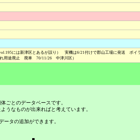
l.195には新津区とあるが誤り） 実機は6/21付けで郡山工場に発送 ボイラ
れ用途廃止 廃車 70/11/26 中津川区）
個体ごとのデータベースです。
たようなものが出来ればと考えています。
データの追加ができます。
■