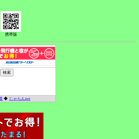
携帯版
道
◆
じゃらんnet