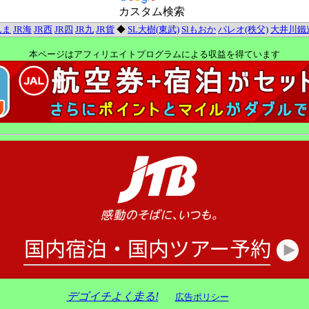
カスタム検索
んま
JR海
JR西
JR四
JR九
JR貨
◆
SL大樹(東武)
Slもおか
パレオ(秩父)
大井川鐵
本ページはアフィリエイトプログラムによる収益を得ています
デゴイチよく走る!
広告ポリシー