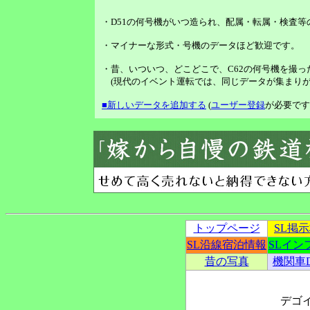
・D51の何号機がいつ造られ、配属・転属・検査
・マイナーな形式・号機のデータほど歓迎です。
・昔、いついつ、どこどこで、C62の何号機を撮っ
(現代のイベント運転では、同じデータが集まりが
■新しいデータを追加する
(
ユーザー登録
が必要です
トップページ
SL掲
SL沿線宿泊情報
SLイン
昔の写真
機関車
デゴ