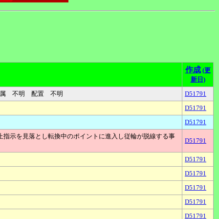
作成
(更
新日)
1060 配属 不明 配置 不明
D51791
D51791
D51791
止指示を見落とし転換中のポイントに進入し従輪が脱線する事
D51791
D51791
D51791
D51791
D51791
D51791