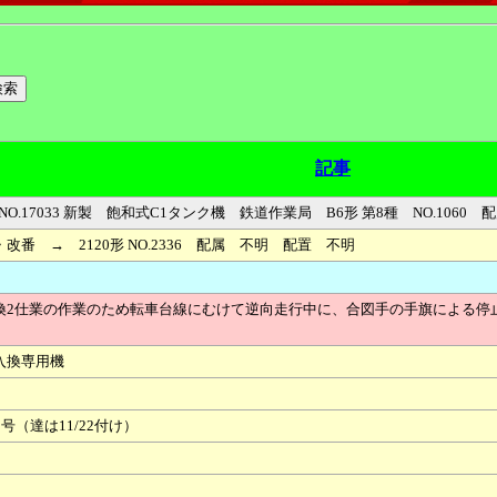
記事
 Atlas Works NO.17033 新製 飽和式C1タンク機 鉄道作業局 B6形 第8種 NO.
番 → 2120形 NO.2336 配属 不明 配置 不明
換2仕業の作業のため転車台線にむけて逆向走行中に、合図手の手旗による停
入換専用機
（達は11/22付け）