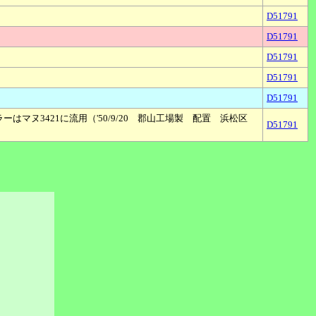
D51791
D51791
D51791
D51791
D51791
ーはマヌ3421に流用（'50/9/20 郡山工場製 配置 浜松区
D51791