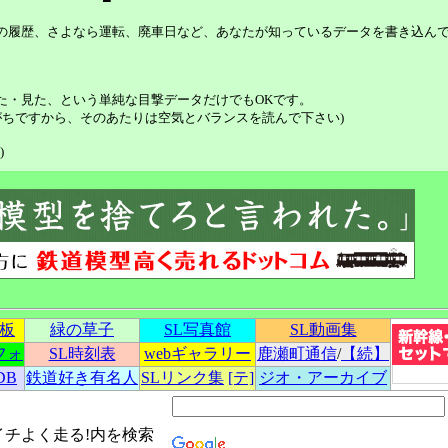
等の履歴、さよなら運転、廃車日など、あなたが知っているデータを書き込ん
た・見た、という単純な目撃データだけでもOKです。
ちですから、そのあたりは空気とバランスを読んで下さい)
)
示板
緑の草子
SL写真館
SL動画集
フォ
SL時刻表
webギャラリー
鹿瀬町通信
/
【続】
DB
鉄道好き有名人
SLリンク集
[テ]
ジオ・アーカイブ
イチよく走る!内を検索