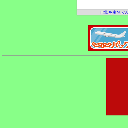
JR北
JR東
SLぐ