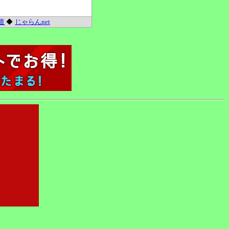
道
◆
じゃらんnet