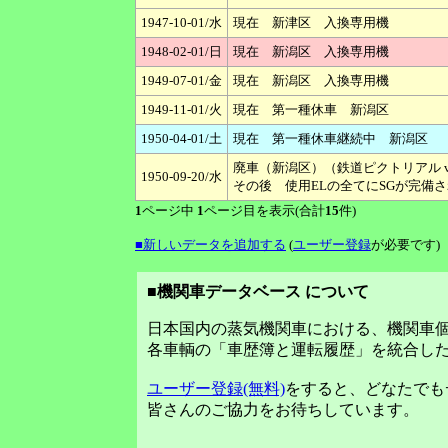
1947-10-01/水
現在 新津区 入換専用機
1948-02-01/日
現在 新潟区 入換専用機
1949-07-01/金
現在 新潟区 入換専用機
1949-11-01/火
現在 第一種休車 新潟区
1950-04-01/土
現在 第一種休車継続中 新潟区
廃車（新潟区）（鉄道ピクトリアル vo
1950-09-20/水
その後 使用ELの全てにSGが完備さ
1
ページ中
1
ページ目を表示(合計
15
件)
■新しいデータを追加する
(
ユーザー登録
が必要です)
■機関車データベース について
日本国内の蒸気機関車における、機関車
各車輌の「車歴簿と運転履歴」を統合し
ユーザー登録(無料)
をすると、どなたでも
皆さんのご協力をお待ちしています。