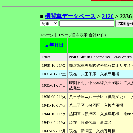
■
機関車データベース
>
2120
> 2336
1
ページ中
1
ページ目を表示(合計
15
件)
▲年月日
1905
North British Locomotive,
1909-10-01/金
鉄道院車両形式称号規程により改形・改
1931-01-31/土
現在 八王子庫 入換専用機
時刻不明、中央本線八王子駅にて入
1935-01-27/日
故発生
1936-09-01/火
八王子庫→八王子区（職制変更） 
1941-10-07/火
八王子区→盛岡区 入換専用機
1944-10-11/水
盛岡区→新津区 入換専用機 達862号
1947-04-01/火
現在 特別休車 新津区
1947-09-01/月
現在 新津区 入換専用機