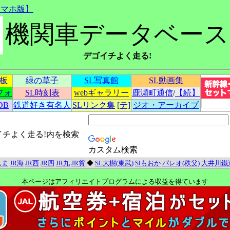
スマホ版】
機関車データベース
デゴイチよく走る!
示板
緑の草子
SL写真館
SL動画集
フォ
SL時刻表
webギャラリー
鹿瀬町通信
/
【続】
DB
鉄道好き有名人
SLリンク集
[テ]
ジオ・アーカイブ
イチよく走る!内を検索
カスタム検索
んま
JR海
JR西
JR四
JR九
JR貨
◆
SL大樹(東武)
Slもおか
パレオ(秩父)
大井川鐵
本ページはアフィリエイトプログラムによる収益を得ています