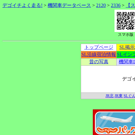
デゴイチよく走る!
>
機関車データベース
>
2120
>
2336
>
【
スマホ版
トップページ
SL掲
SL沿線宿泊情報
SLイン
昔の写真
機関車
デゴ
JR北
JR東
SLぐ