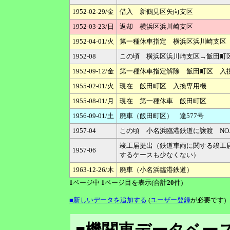
1952-02-29/金
借入 新鶴見区矢向支区
1952-03-23/日
返却 横浜区浜川崎支区
1952-04-01/火
第一種休車指定 横浜区浜川崎支
1952-08
この頃 横浜区浜川崎支区→飯田町
1952-09-12/金
第一種休車指定解除 飯田町区 入
1955-02-01/火
現在 飯田町区 入換専用機
1955-08-01/月
現在 第一種休車 飯田町区
1956-09-01/土
廃車（飯田町区） 達577号
1957-04
この頃 小名浜臨港鉄道に譲渡 NO.
竣工届提出（鉄道車両に関する竣工
1957-06
するケースも少なくない）
1963-12-26/木
廃車（小名浜臨港鉄道）
1
ページ中
1
ページ目を表示(合計
20
件)
■新しいデータを追加する
(
ユーザー登録
が必要です)