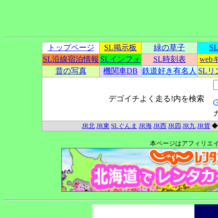
トップページ
SL掲示板
緑の草子
S
SL沿線宿泊情報
SLインフォ
SL時刻表
we
昔の写真
機関車DB
鉄道好き有名人
SL
デゴイチよく走る!内を検索
JR北
JR東
SLぐんま
JR海
JR西
JR四
JR九
JR貨
本ページはアフィリエ