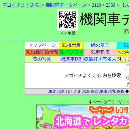
デゴイチよく走る!
>
機関車データベース
>
2120
>
2359
>
【
機関車
デ
スマホ版
トップページ
SL掲示板
緑の草子
S
SL沿線宿泊情報
SLインフォ
SL時刻表
we
昔の写真
機関車DB
鉄道好き有名人
SL
デゴイチよく走る!内を検索
JR北
JR東
SLぐんま
JR海
JR西
JR四
JR九
JR貨
本ページはアフィリエ