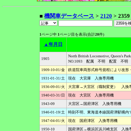
■
機関車データベース
>
2120
> 2359
1
ページ中
1
ページ目を表示(合計
20
件)
▲年月日
North British Locomotive, Q
1905
NO.1093 配属 不明 配置 不明
1909-10-01/金
鉄道院車両形式称号規程により改形・改
1931-01-31/土
現在 大宮庫 入換専用機
1936-09-01/火
大宮庫→大宮区（職制変更） 入換
1940-03-31/日
現在 大宮区 入換専用機
1943-09
大宮区→国府津区 入換専用機
1946-01-19/土
時刻不明、東海道本線国府津駅構内で入
1947-04-01/火
現在 国府津区 入換専用機
1950-10
国府津区→横浜区浜川崎支区 入換